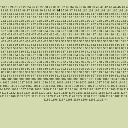
7
18
19
20
21
22
23
24
25
26
27
28
29
30
31
32
33
34
35
36
37
38
39
40
41
42
43
44
45
46
4
94
81
82
83
84
85
86
87
88
89
90
91
92
93
95
96
97
98
99
100
101
102
103
104
105
106
10
132
133
134
135
136
137
138
139
140
141
142
143
144
145
146
147
148
149
150
151
152
6
177
178
179
180
181
182
183
184
185
186
187
188
189
190
191
192
193
194
195
196
197
222
223
224
225
226
227
228
229
230
231
232
233
234
235
236
237
238
239
240
241
242
267
268
269
270
271
272
273
274
275
276
277
278
279
280
281
282
283
284
285
286
287
312
313
314
315
316
317
318
319
320
321
322
323
324
325
326
327
328
329
330
331
332
357
358
359
360
361
362
363
364
365
366
367
368
369
370
371
372
373
374
375
376
377
1
402
403
404
405
406
407
408
409
410
411
412
413
414
415
416
417
418
419
420
421
422
447
448
449
450
451
452
453
454
455
456
457
458
459
460
461
462
463
464
465
466
467
1
492
493
494
495
496
497
498
499
500
501
502
503
504
505
506
507
508
509
510
511
512
537
538
539
540
541
542
543
544
545
546
547
548
549
550
551
552
553
554
555
556
557
1
582
583
584
585
586
587
588
589
590
591
592
593
594
595
596
597
598
599
600
601
602
627
628
629
630
631
632
633
634
635
636
637
638
639
640
641
642
643
644
645
646
647
672
673
674
675
676
677
678
679
680
681
682
683
684
685
686
687
688
689
690
691
692
717
718
719
720
721
722
723
724
725
726
727
728
729
730
731
732
733
734
735
736
737
762
763
764
765
766
767
768
769
770
771
772
773
774
775
776
777
778
779
780
781
782
6
807
808
809
810
811
812
813
814
815
816
817
818
819
820
821
822
823
824
825
826
827
852
853
854
855
856
857
858
859
860
861
862
863
864
865
866
867
868
869
870
871
872
6
897
898
899
900
901
902
903
904
905
906
907
908
909
910
911
912
913
914
915
916
917
942
943
944
945
946
947
948
949
950
951
952
953
954
955
956
957
958
959
960
961
962
6
987
988
989
990
991
992
993
994
995
996
997
998
999
1000
1001
1002
1003
1004
1005
1
4
1025
1026
1027
1028
1029
1030
1031
1032
1033
1034
1035
1036
1037
1038
1039
1040
1
9
1060
1061
1062
1063
1064
1065
1066
1067
1068
1069
1070
1071
1072
1073
1074
1075
1
94
1095
1096
1097
1098
1099
1100
1101
1102
1103
1104
1105
1106
1107
1108
1109
1110
11
0
1131
1132
1133
1134
1135
1136
1137
1138
1139
1140
1141
1142
1143
1144
1145
1146
1147
6
1167
1168
1169
1170
1171
1172
1173
1174
1175
1176
1177
1178
1179
1180
1181
1182
1183
1195
1196
1197
1198
1199
1200
1201
1202
>>