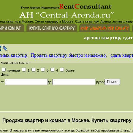
нда квартир в Москве. Снять квартиру в Москве. Сдать квартиру. Аренда элитных квар
аренда квартир, сдат
тных квартир
Продать квартиру быстро и надёжно
.
сдать квар
Количество комнат:
комната
1
2
3
4
более
Цена:
от
до
рублей
Продажа квартир и комнат в Москве. Купить квартиру
скве. В нашем агентстве недвижимости всегда большой выбор продоваемых кварти