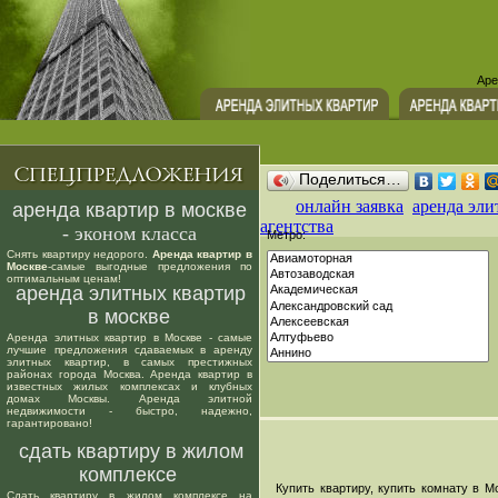
Аре
Поделиться…
онлайн заявка
аренда эли
аренда квартир в москве
агентства
- эконом класса
Метро:
Снять квартиру недорого.
Аренда квартир в
Москве
-самые выгодные предложения по
оптимальным ценам!
аренда элитных квартир
в москве
Аренда элитных квартир в Москве - самые
лучшие предложения сдаваемых в аренду
элитных квартир, в самых престижных
районах города Москва. Аренда квартир в
известных жилых комплексах и клубных
домах Москвы. Аренда элитной
недвижимости - быстро, надежно,
гарантировано!
сдать квартиру в жилом
комплексе
Купить квартиру, купить комнату в Мо
Сдать квартиру в жилом комплексе на