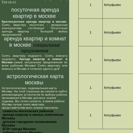
518-19-12.
1
Алтуфьево
посуточная аренда
квартир в москве
Краткосрочная аренда квартир в москве
.
Снять квартиру посуточно - прекрасная
альтернатива гостиницы! Посуточная
аренда квартир - большой выбор
1
Алтуфьево
предложений.
аренда квартир и комнат
в москве
специальные
предложения
Снять квартиру недорого. Снять комнату
недорого.
Аренда квартир и комнат в
1
Алтуфьево
Москве
-самые актуальные предложения по
всем районам Москвы! Снять квартиру или
комнату в Москве в течение одного дня!
астрологическая карта
москвы
1
Алтуфьево
Астрологическая, зодиакальная карта
Москвы. На этой странице вы сможете найти
рекомендации астрологов по выбору района
проживания в Москве для всех знаков
зодиака. Вы точно узнаете, в каком районе
Москвы лучше снять квартиру
представителям всех знаков гороскопа.
cимволы московских районов
аренда квартир в жилых комплексах
1
Алтуфьево
Москвы
детские городские поликлиники
Москвы
БТИ города Москвы
районы города Москвы