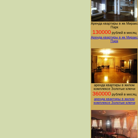
Аренда квартиры в жк Миракс
Парк
130000
рублей в месяц
Аренда квартиры в жк Миракс
Парк
аренда квартиры в жилом
комплексе Золотые ключи
360000
рублей в месяц
аренда квартиры в жилом
комплексе Золотые ключи