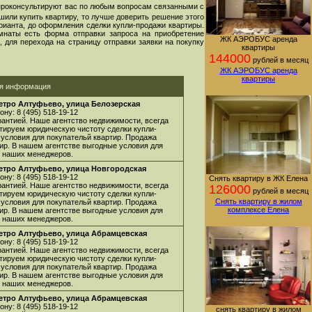
проконсультируют вас по любым вопросам связанными с
шили купить квартиру, то лучше доверить решение этого
арианта, до оформления сделки купли-продажи квартиры.
мнаты есть форма отправки запроса на приобретение
ЖК АЭРОБУС аренда
 для перехода на страницу отправки заявки на покупку
квартиры
144000
рублей в месяц
ЖК АЭРОБУС аренда
квартиры
ая информация
етро Алтуфьево, улица Белозерская
ну: 8 (495) 518-19-12
арантией. Наше агентство недвижимости, всегда
нтируем юридическую чистоту сделки купли-
 условия для покупательй квартир. Продажа
ир. В нашем агентстве выгодные условия для
 у наших менеджеров.
етро Алтуфьево, улица Новгородская
ну: 8 (495) 518-19-12
Снять квартиру в ЖК Елена
арантией. Наше агентство недвижимости, всегда
126000
рублей в месяц
нтируем юридическую чистоту сделки купли-
Снять квартиру в жилом
 условия для покупательй квартир. Продажа
комплексе Елена
ир. В нашем агентстве выгодные условия для
 у наших менеджеров.
етро Алтуфьево, улица Абрамцевская
ну: 8 (495) 518-19-12
арантией. Наше агентство недвижимости, всегда
нтируем юридическую чистоту сделки купли-
 условия для покупательй квартир. Продажа
ир. В нашем агентстве выгодные условия для
 у наших менеджеров.
етро Алтуфьево, улица Абрамцевская
ну: 8 (495) 518-19-12
снять квартиру в жилом