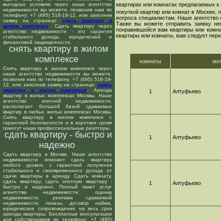
выгодных условиях через наше агентство
квартирах или комнатах предлагаемых к 
недвижимости вы можете, позвонив нам по
покупкой квартир или комнат в Москве,
телефону: +7 (495) 518-19-12, или заполнив
вопроса специалистам. Наше агентство 
заявку на странице:
сдать квартиру в
Также вы можете отправить заявку не
жилом комплексе
. Сдать квартиру через
понравившейся вам квартиры или комнат
агентство недвижимости - это гарантия
квартиры или комнаты, вам следует пере
стабильного дохода, юридической и
финансовой защищенности.
снять квартиру в жилом
комплексе
комнаты
ме
Снять квартиру в жилом комплексе через
наше агентство недвижимости вы можете,
позвонив нам по телефону: +7 (495) 518-19-
12, или заполнив заявку на странице:
снять
квартиру в жилом комплексе
. Аренда
1
Алтуфьево
квартир в жилых комплексах Москвы. Наше
агентство элитной недвижимости,
располагает большой базой сдаваемых
квартир в любых жилых комплексах Москвы.
Снять квартиру в жилом комплексе с
гарантией безопасности и в короткие сроки
помогут наши профессиональные риэлторы.
сдать квартиру - быстро и
1
Алтуфьево
надежно
Сдать квартиру в Москве. Наше агентство
недвижимости поможет сдать квартиру
любого уровня, с гарантией получения
стабильного и своевременного дохода от
сдачи квартиры в аренду. Сдать комнату,
сдать квартиру, сдать элитную квартиру -
1
Алтуфьево
быстро и надежно. Полный пакет услуг
агентства недвижимости: оценка
недвижимости, реклама сдаваемой
недвижимости, показы, договор найма,
юридическое сопровождение на весь срок
аренды квартиры. Бесплатные консультации
для собственников по телефону: +7 (495)