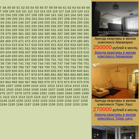
7
48
49
50
51
52
53
54
55
56
57
58
59
60
61
62
63
64
65
66
7
108
109
110
111
112
113
114
115
116
117
118
119
120
121
153
154
155
156
157
158
159
160
161
162
163
164
165
166
198
199
200
201
202
203
204
205
206
207
208
209
210
211
243
244
245
246
247
248
249
250
251
252
253
254
255
256
288
289
290
291
292
293
294
295
296
297
298
299
300
301
333
334
335
336
337
338
339
340
341
342
343
344
345
346
378
379
380
381
382
383
384
385
386
387
388
389
390
391
423
424
425
426
427
428
429
430
431
432
433
434
435
436
Аренда квартиры в жилом
468
469
470
471
472
473
474
475
476
477
478
479
480
481
комплексе Аквамарин
513
514
515
516
517
518
519
520
521
522
523
524
525
526
250000
рублей в месяц
558
559
560
561
562
563
564
565
566
567
568
569
570
571
603
604
605
606
607
608
609
610
611
612
613
614
615
616
Аренда квартиры в жилом
648
649
650
651
652
653
654
655
656
657
658
659
660
661
комплексе Аквамарин
693
694
695
696
697
698
699
700
701
702
703
704
705
706
738
739
740
741
742
743
744
745
746
747
748
749
750
751
783
784
785
786
787
788
789
790
791
792
793
794
795
796
828
829
830
831
832
833
834
835
836
837
838
839
840
841
873
874
875
876
877
878
879
880
881
882
883
884
885
886
918
919
920
921
922
923
924
925
926
927
928
929
930
931
963
964
965
966
967
968
969
970
971
972
973
974
975
976
006
1007
1008
1009
1010
1011
1012
1013
1014
1015
1016
041
1042
1043
1044
1045
1046
1047
1048
1049
1050
1051
076
1077
1078
1079
1080
1081
1082
1083
1084
1085
1086
11
1112
1113
1114
1115
1116
1117
1118
1119
1120
1121
1122
Аренда квартиры в жилом
1148
1149
1150
1151
1152
1153
1154
1155
1156
1157
1158
комплексе Торис Хаус
1184
1185
1186
1187
1188
1189
1190
1191
1192
1193
1194
270000
рублей в месяц
Аренда квартиры в жилом
комплексе Торис хаус