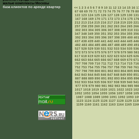
жилые комплексы Москвы
база клиентов по аренде квартир
<<
1
2
3
4
5
6
7
8
9
10
11
12
13
14
15
16
1
67
68
69
70
71
72
73
74
75
76
77
78
79
80
122
123
124
125
126
127
128
129
130
131
167
168
169
170
171
172
173
174
175
17
212
213
214
215
216
217
218
219
220
221
257
258
259
260
261
262
263
264
265
266
302
303
304
305
306
307
308
309
310
311
347
348
349
350
351
352
353
354
355
356
392
393
394
395
396
397
398
399
400
40
437
438
439
440
441
442
443
444
445
446
482
483
484
485
486
487
488
489
490
49
527
528
529
530
531
532
533
534
535
536
572
573
574
575
576
577
578
579
580
58
617
618
619
620
621
622
623
624
625
626
662
663
664
665
666
667
668
669
670
671
707
708
709
710
711
712
713
714
715
716
752
753
754
755
756
757
758
759
760
761
797
798
799
800
801
802
803
804
805
80
842
843
844
845
846
847
848
849
850
851
887
888
889
890
891
892
893
894
895
89
932
933
934
935
936
937
938
939
940
941
977
978
979
980
981
982
983
984
985
98
1017
1018
1019
1020
1021
1022
1023
102
1052
1053
1054
1055
1056
1057
1058
105
1087
1088
1089
1090
1091
1092
1093
10
1123
1124
1125
1126
1127
1128
1129
113
1159
1160
1161
1162
1163
1164
1165
116