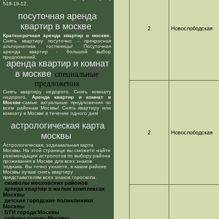
518-19-12.
посуточная аренда
квартир в москве
2
Новослободская
Краткосрочная аренда квартир в москве
.
Снять квартиру посуточно - прекрасная
альтернатива гостиницы! Посуточная
аренда квартир - большой выбор
предложений.
аренда квартир и комнат
в москве
специальные
предложения
Снять квартиру недорого. Снять комнату
недорого.
Аренда квартир и комнат в
Москве
-самые актуальные предложения по
всем районам Москвы! Снять квартиру или
комнату в Москве в течение одного дня!
астрологическая карта
2
Новослободская
москвы
Астрологическая, зодиакальная карта
Москвы. На этой странице вы сможете найти
рекомендации астрологов по выбору района
проживания в Москве для всех знаков
зодиака. Вы точно узнаете, в каком районе
Москвы лучше снять квартиру
представителям всех знаков гороскопа.
cимволы московских районов
аренда квартир в жилых комплексах
Москвы
детские городские поликлиники
Москвы
БТИ города Москвы
районы города Москвы