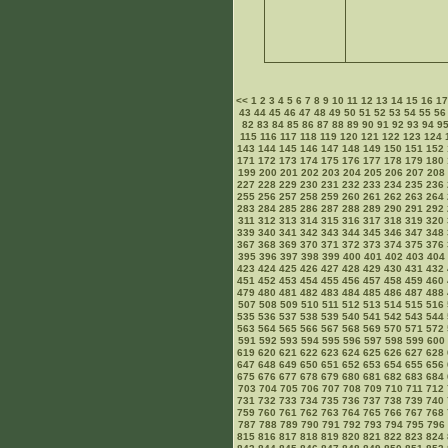
<<
1
2
3
4
5
6
7
8
9
10
11
12
13
14
15
16
1
43
44
45
46
47
48
49
50
51
52
53
54
55
56
82
83
84
85
86
87
88
89
90
91
92
93
94
9
115
116
117
118
119
120
121
122
123
124
143
144
145
146
147
148
149
150
151
152
171
172
173
174
175
176
177
178
179
180
199
200
201
202
203
204
205
206
207
208
227
228
229
230
231
232
233
234
235
236
255
256
257
258
259
260
261
262
263
264
283
284
285
286
287
288
289
290
291
292
311
312
313
314
315
316
317
318
319
320
339
340
341
342
343
344
345
346
347
348
367
368
369
370
371
372
373
374
375
376
395
396
397
398
399
400
401
402
403
404
423
424
425
426
427
428
429
430
431
432
451
452
453
454
455
456
457
458
459
460
479
480
481
482
483
484
485
486
487
488
507
508
509
510
511
512
513
514
515
516
535
536
537
538
539
540
541
542
543
544
563
564
565
566
567
568
569
570
571
572
591
592
593
594
595
596
597
598
599
600
619
620
621
622
623
624
625
626
627
628
647
648
649
650
651
652
653
654
655
656
675
676
677
678
679
680
681
682
683
684
703
704
705
706
707
708
709
710
711
712
731
732
733
734
735
736
737
738
739
740
759
760
761
762
763
764
765
766
767
768
787
788
789
790
791
792
793
794
795
796
815
816
817
818
819
820
821
822
823
824