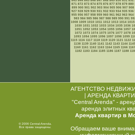
843
844
845
846
847
848
849
850
851
852
871
872
873
874
875
876
877
878
879
880
899
900
901
902
903
904
905
906
907
908
927
928
929
930
931
932
933
934
935
936
955
956
957
958
959
960
961
962
963
964
983
984
985
986
987
988
989
990
991
99
1008
1009
1010
1011
1012
1013
1014
1015
1030
1031
1032
1033
1034
1035
1036
1
1051
1052
1053
1054
1055
1056
1057
1
1072
1073
1074
1075
1076
1077
1078
1
1093
1094
1095
1096
1097
1098
1099
11
1115
1116
1117
1118
1119
1120
1121
1122
1
1138
1139
1140
1141
1142
1143
1144
114
1160
1161
1162
1163
1164
1165
1166
116
1182
1183
1184
1185
1186
1187
1188
11
АГЕНТСТВО НЕДВИЖ
|
АРЕНДА КВАРТИ
"Central Arenda" - арен
аренда элитных кв
Аренда квартир в М
© 2006 Central-Arenda.
Все права защищены.
Обращаем ваше внимани