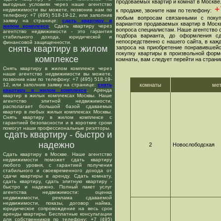
продоваемых квартир и комнат в Москве
выгодных условиях через наше агентство
+7
недвижимости вы можете, позвонив нам по
к продаже, звоните нам по телефону:
телефону: +7 (495) 518-19-12, или заполнив
любым вопросам связанными с покуп
заявку на странице:
сдать квартиру в
вариантов продаваемых квартир в Москв
жилом комплексе
. Сдать квартиру через
вопроса специалистам. Наше агентство о
агентство недвижимости - это гарантия
подбора варианта, до оформления сд
стабильного дохода, юридической и
непосредственно с нашего сайта, в ка
финансовой защищенности.
снять квартиру в жилом
запроса на приобретение понравившейс
покупку квартиры в произвольной форме
комплексе
комнаты, вам следует перейти на страни
Снять квартиру в жилом комплексе через
наше агентство недвижимости вы можете,
позвонив нам по телефону: +7 (495) 518-19-
12, или заполнив заявку на странице:
снять
комнаты
ме
квартиру в жилом комплексе
. Аренда
квартир в жилых комплексах Москвы. Наше
агентство элитной недвижимости,
располагает большой базой сдаваемых
квартир в любых жилых комплексах Москвы.
Снять квартиру в жилом комплексе с
гарантией безопасности и в короткие сроки
помогут наши профессиональные риэлторы.
сдать квартиру - быстро и
надежно
2
Новослободская
Сдать квартиру в Москве. Наше агентство
недвижимости поможет сдать квартиру
любого уровня, с гарантией получения
стабильного и своевременного дохода от
сдачи квартиры в аренду. Сдать комнату,
сдать квартиру, сдать элитную квартиру -
быстро и надежно. Полный пакет услуг
агентства недвижимости: оценка
недвижимости, реклама сдаваемой
недвижимости, показы, договор найма,
юридическое сопровождение на весь срок
аренды квартиры. Бесплатные консультации
для собственников по телефону: +7 (495)