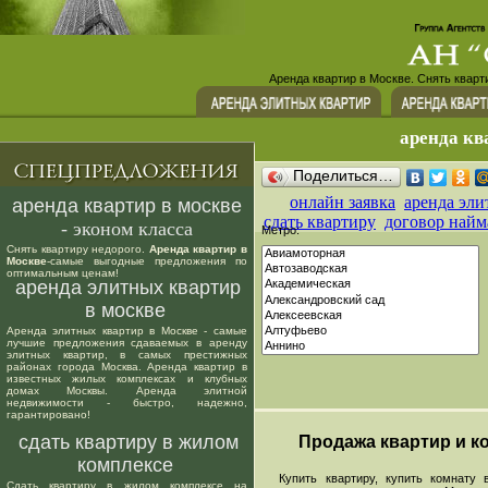
Аренда квартир в Москве. Снять кварт
аренда кв
Поделиться…
онлайн заявка
аренда эли
аренда квартир в москве
сдать квартиру
договор найм
- эконом класса
Метро:
Снять квартиру недорого.
Аренда квартир в
Москве
-самые выгодные предложения по
оптимальным ценам!
аренда элитных квартир
в москве
Аренда элитных квартир в Москве - самые
лучшие предложения сдаваемых в аренду
элитных квартир, в самых престижных
районах города Москва. Аренда квартир в
известных жилых комплексах и клубных
домах Москвы. Аренда элитной
недвижимости - быстро, надежно,
гарантировано!
сдать квартиру в жилом
Продажа квартир и ко
комплексе
Купить квартиру, купить комнату в
Сдать квартиру в жилом комплексе на