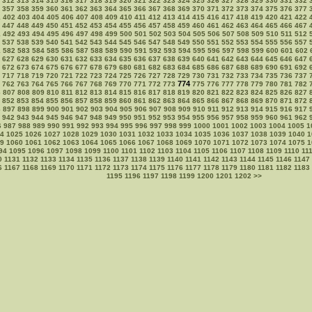
312
313
314
315
316
317
318
319
320
321
322
323
324
325
326
327
328
329
330
331
332
357
358
359
360
361
362
363
364
365
366
367
368
369
370
371
372
373
374
375
376
377
1
402
403
404
405
406
407
408
409
410
411
412
413
414
415
416
417
418
419
420
421
422
447
448
449
450
451
452
453
454
455
456
457
458
459
460
461
462
463
464
465
466
467
1
492
493
494
495
496
497
498
499
500
501
502
503
504
505
506
507
508
509
510
511
512
537
538
539
540
541
542
543
544
545
546
547
548
549
550
551
552
553
554
555
556
557
1
582
583
584
585
586
587
588
589
590
591
592
593
594
595
596
597
598
599
600
601
602
627
628
629
630
631
632
633
634
635
636
637
638
639
640
641
642
643
644
645
646
647
672
673
674
675
676
677
678
679
680
681
682
683
684
685
686
687
688
689
690
691
692
717
718
719
720
721
722
723
724
725
726
727
728
729
730
731
732
733
734
735
736
737
774
762
763
764
765
766
767
768
769
770
771
772
773
775
776
777
778
779
780
781
782
6
807
808
809
810
811
812
813
814
815
816
817
818
819
820
821
822
823
824
825
826
827
852
853
854
855
856
857
858
859
860
861
862
863
864
865
866
867
868
869
870
871
872
6
897
898
899
900
901
902
903
904
905
906
907
908
909
910
911
912
913
914
915
916
917
942
943
944
945
946
947
948
949
950
951
952
953
954
955
956
957
958
959
960
961
962
6
987
988
989
990
991
992
993
994
995
996
997
998
999
1000
1001
1002
1003
1004
1005
1
4
1025
1026
1027
1028
1029
1030
1031
1032
1033
1034
1035
1036
1037
1038
1039
1040
1
9
1060
1061
1062
1063
1064
1065
1066
1067
1068
1069
1070
1071
1072
1073
1074
1075
1
94
1095
1096
1097
1098
1099
1100
1101
1102
1103
1104
1105
1106
1107
1108
1109
1110
11
0
1131
1132
1133
1134
1135
1136
1137
1138
1139
1140
1141
1142
1143
1144
1145
1146
1147
6
1167
1168
1169
1170
1171
1172
1173
1174
1175
1176
1177
1178
1179
1180
1181
1182
1183
1195
1196
1197
1198
1199
1200
1201
1202
>>