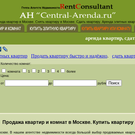
нда квартир в Москве. Снять квартиру в Москве. Сдать квартиру. Аренда элитных квар
аренда квартир, сдат
тных квартир
Продать квартиру быстро и надёжно
.
сдать квар
Количество комнат:
комната
1
2
3
4
более
Цена:
от
до
рублей
Продажа квартир и комнат в Москве. Купить квартиру
скве. В нашем агентстве недвижимости всегда большой выбор продоваемых кварти