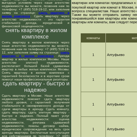
выгодных условиях через наше агентство
квартирах или комнатах предлагаемых к 
недвижимости вы можете, позвонив нам по
покупкой квартир или комнат в Москве,
телефону: +7 (495) 518-19-12, или заполнив
вопроса специалистам. Наше агентство 
заявку на странице:
сдать квартиру в
Также вы можете отправить заявку не
жилом комплексе
. Сдать квартиру через
понравившейся вам квартиры или комнат
агентство недвижимости - это гарантия
квартиры или комнаты, вам следует пере
стабильного дохода, юридической и
финансовой защищенности.
снять квартиру в жилом
комплексе
комнаты
ме
Снять квартиру в жилом комплексе через
наше агентство недвижимости вы можете,
позвонив нам по телефону: +7 (495) 518-19-
12, или заполнив заявку на странице:
снять
1
Алтуфьево
квартиру в жилом комплексе
. Аренда
квартир в жилых комплексах Москвы. Наше
агентство элитной недвижимости,
располагает большой базой сдаваемых
квартир в любых жилых комплексах Москвы.
Снять квартиру в жилом комплексе с
гарантией безопасности и в короткие сроки
помогут наши профессиональные риэлторы.
1
Алтуфьево
сдать квартиру - быстро и
надежно
Сдать квартиру в Москве. Наше агентство
недвижимости поможет сдать квартиру
любого уровня, с гарантией получения
1
Алтуфьево
стабильного и своевременного дохода от
сдачи квартиры в аренду. Сдать комнату,
сдать квартиру, сдать элитную квартиру -
быстро и надежно. Полный пакет услуг
агентства недвижимости: оценка
недвижимости, реклама сдаваемой
недвижимости, показы, договор найма,
1
Алтуфьево
юридическое сопровождение на весь срок
аренды квартиры. Бесплатные консультации
для собственников по телефону: +7 (495)