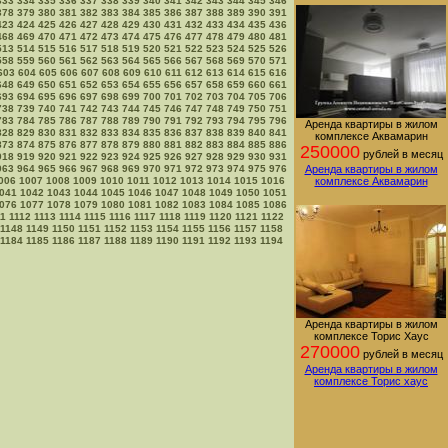
333
334
335
336
337
338
339
340
341
342
343
344
345
346
378
379
380
381
382
383
384
385
386
387
388
389
390
391
423
424
425
426
427
428
429
430
431
432
433
434
435
436
468
469
470
471
472
473
474
475
476
477
478
479
480
481
513
514
515
516
517
518
519
520
521
522
523
524
525
526
558
559
560
561
562
563
564
565
566
567
568
569
570
571
603
604
605
606
607
608
609
610
611
612
613
614
615
616
648
649
650
651
652
653
654
655
656
657
658
659
660
661
693
694
695
696
697
698
699
700
701
702
703
704
705
706
738
739
740
741
742
743
744
745
746
747
748
749
750
751
783
784
785
786
787
788
789
790
791
792
793
794
795
796
Аренда квартиры в жилом
828
829
830
831
832
833
834
835
836
837
838
839
840
841
комплексе Аквамарин
873
874
875
876
877
878
879
880
881
882
883
884
885
886
250000
рублей в месяц
918
919
920
921
922
923
924
925
926
927
928
929
930
931
963
964
965
966
967
968
969
970
971
972
973
974
975
976
Аренда квартиры в жилом
006
1007
1008
1009
1010
1011
1012
1013
1014
1015
1016
комплексе Аквамарин
041
1042
1043
1044
1045
1046
1047
1048
1049
1050
1051
076
1077
1078
1079
1080
1081
1082
1083
1084
1085
1086
11
1112
1113
1114
1115
1116
1117
1118
1119
1120
1121
1122
1148
1149
1150
1151
1152
1153
1154
1155
1156
1157
1158
1184
1185
1186
1187
1188
1189
1190
1191
1192
1193
1194
Аренда квартиры в жилом
комплексе Торис Хаус
270000
рублей в месяц
Аренда квартиры в жилом
комплексе Торис хаус