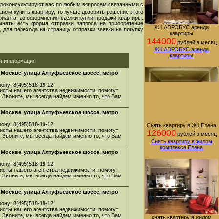
проконсультируют вас по любым вопросам связанными с
шили купить квартиру, то лучше доверить решение этого
арианта, до оформления сделки купли-продажи квартиры.
мнаты есть форма отправки запроса на приобретение
ЖК АЭРОБУС аренда
 для перехода на страницу отправки заявки на покупку
квартиры
144000
рублей в месяц
ЖК АЭРОБУС аренда
квартиры
ая информация
 Москве, улица Алтуфьевское шоссе, метро
ону: 8(495)518-19-12
листы нашего агентства недвижимости, помогут
. Звоните, мы всегда найдем именно то, что Вам
 Москве, улица Алтуфьевское шоссе, метро
ону: 8(495)518-19-12
Снять квартиру в ЖК Елена
листы нашего агентства недвижимости, помогут
126000
рублей в месяц
. Звоните, мы всегда найдем именно то, что Вам
Снять квартиру в жилом
комплексе Елена
 Москве, улица Алтуфьевское шоссе, метро
ону: 8(495)518-19-12
листы нашего агентства недвижимости, помогут
. Звоните, мы всегда найдем именно то, что Вам
 Москве, улица Алтуфьевское шоссе, метро
ону: 8(495)518-19-12
листы нашего агентства недвижимости, помогут
. Звоните, мы всегда найдем именно то, что Вам
снять квартиру в жилом