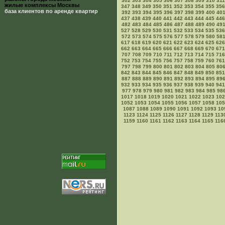
302
303
304
305
306
307
308
309
310
311
жилые комплексы Москвы
347
348
349
350
351
352
353
354
355
356
база клиентов по аренде квартир
392
393
394
395
396
397
398
399
400
40
437
438
439
440
441
442
443
444
445
446
482
483
484
485
486
487
488
489
490
49
527
528
529
530
531
532
533
534
535
536
572
573
574
575
576
577
578
579
580
58
617
618
619
620
621
622
623
624
625
626
662
663
664
665
666
667
668
669
670
671
707
708
709
710
711
712
713
714
715
716
752
753
754
755
756
757
758
759
760
761
797
798
799
800
801
802
803
804
805
80
842
843
844
845
846
847
848
849
850
851
887
888
889
890
891
892
893
894
895
89
932
933
934
935
936
937
938
939
940
941
977
978
979
980
981
982
983
984
985
98
1017
1018
1019
1020
1021
1022
1023
102
1052
1053
1054
1055
1056
1057
1058
105
1087
1088
1089
1090
1091
1092
1093
10
1123
1124
1125
1126
1127
1128
1129
113
1159
1160
1161
1162
1163
1164
1165
116