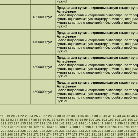
нужно!
Предлагаем купить однокомнатную квартиру в
Алтуфьево
Более подробная информация о квартире, по телеф
4650000 руб.
купить однокомнатную квартиру в Москве, специа
купить квартиру с гарантией и без особых проблем
нужно!
Предлагаем купить однокомнатную квартиру в
Алтуфьево
Более подробная информация о квартире, по телеф
4700000 руб.
купить однокомнатную квартиру в Москве, специа
купить квартиру с гарантией и без особых проблем
нужно!
Предлагаем купить однокомнатную квартиру в
Алтуфьево
Более подробная информация о квартире, по телеф
4800000 руб.
купить однокомнатную квартиру в Москве, специа
купить квартиру с гарантией и без особых проблем
нужно!
Предлагаем купить однокомнатную квартиру в
Алтуфьево
Более подробная информация о квартире, по телеф
4800000 руб.
купить однокомнатную квартиру в Москве, специа
купить квартиру с гарантией и без особых проблем
нужно!
7
18
19
20
21
22
23
24
25
26
27
28
29
30
31
32
33
34
35
36
37
38
39
40
41
42
43
44
45
46
4
81
82
83
84
85
86
87
88
89
90
91
92
93
94
95
96
97
98
99
100
101
102
103
104
105
106
10
132
133
134
135
136
137
138
139
140
141
142
143
144
145
146
147
148
149
150
151
152
6
177
178
179
180
181
182
183
184
185
186
187
188
189
190
191
192
193
194
195
196
197
222
223
224
225
226
227
228
229
230
231
232
233
234
235
236
237
238
239
240
241
242
267
268
269
270
271
272
273
274
275
276
277
278
279
280
281
282
283
284
285
286
287