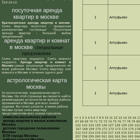
518-19-12.
посуточная аренда
квартир в москве
1
Алтуфьево
Краткосрочная аренда квартир в москве
.
Снять квартиру посуточно - прекрасная
альтернатива гостиницы! Посуточная
аренда квартир - большой выбор
предложений.
аренда квартир и комнат
1
Алтуфьево
в москве
специальные
предложения
Снять квартиру недорого. Снять комнату
недорого.
Аренда квартир и комнат в
Москве
-самые актуальные предложения по
1
Алтуфьево
всем районам Москвы! Снять квартиру или
комнату в Москве в течение одного дня!
астрологическая карта
москвы
Астрологическая, зодиакальная карта
1
Алтуфьево
Москвы. На этой странице вы сможете найти
рекомендации астрологов по выбору района
проживания в Москве для всех знаков
зодиака. Вы точно узнаете, в каком районе
Москвы лучше снять квартиру
представителям всех знаков гороскопа.
cимволы московских районов
<<
1
2
3
4
5
6
7
8
9
10
11
12
13
14
15
16
1
аренда квартир в жилых комплексах
67
68
69
70
71
72
73
74
75
76
77
78
79
80
Москвы
122
123
124
125
126
127
128
129
130
131
детские городские поликлиники
167
168
169
170
171
172
173
174
175
17
Москвы
212
213
214
215
216
217
218
219
220
221
БТИ города Москвы
257
258
259
260
261
262
263
264
265
266
районы города Москвы