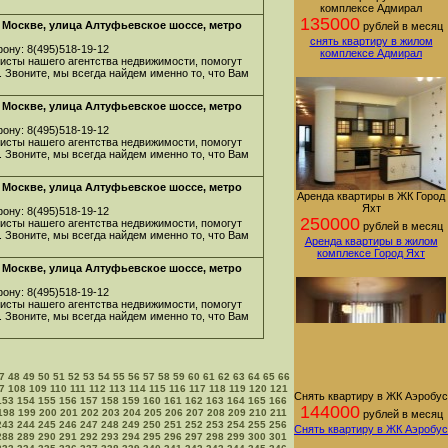
комплексе Адмирал
135000
 Москве, улица Алтуфьевское шоссе, метро
рублей в месяц
снять квартиру в жилом
ону: 8(495)518-19-12
комплексе Адмирал
листы нашего агентства недвижимости, помогут
. Звоните, мы всегда найдем именно то, что Вам
 Москве, улица Алтуфьевское шоссе, метро
ону: 8(495)518-19-12
листы нашего агентства недвижимости, помогут
. Звоните, мы всегда найдем именно то, что Вам
 Москве, улица Алтуфьевское шоссе, метро
Аренда квартиры в ЖК Город
Яхт
ону: 8(495)518-19-12
250000
листы нашего агентства недвижимости, помогут
рублей в месяц
. Звоните, мы всегда найдем именно то, что Вам
Аренда квартиры в жилом
комплексе Город Яхт
 Москве, улица Алтуфьевское шоссе, метро
ону: 8(495)518-19-12
листы нашего агентства недвижимости, помогут
. Звоните, мы всегда найдем именно то, что Вам
7
48
49
50
51
52
53
54
55
56
57
58
59
60
61
62
63
64
65
66
7
108
109
110
111
112
113
114
115
116
117
118
119
120
121
Снять квартиру в ЖК Аэробус
153
154
155
156
157
158
159
160
161
162
163
164
165
166
144000
198
199
200
201
202
203
204
205
206
207
208
209
210
211
рублей в месяц
243
244
245
246
247
248
249
250
251
252
253
254
255
256
Снять квартиру в ЖК Аэробус
288
289
290
291
292
293
294
295
296
297
298
299
300
301