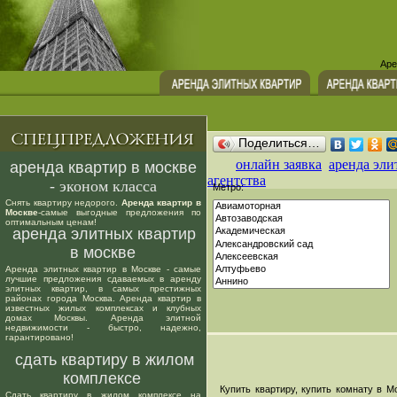
Аре
Поделиться…
онлайн заявка
аренда эли
аренда квартир в москве
агентства
- эконом класса
Метро:
Снять квартиру недорого.
Аренда квартир в
Москве
-самые выгодные предложения по
оптимальным ценам!
аренда элитных квартир
в москве
Аренда элитных квартир в Москве - самые
лучшие предложения сдаваемых в аренду
элитных квартир, в самых престижных
районах города Москва. Аренда квартир в
известных жилых комплексах и клубных
домах Москвы. Аренда элитной
недвижимости - быстро, надежно,
гарантировано!
сдать квартиру в жилом
комплексе
Купить квартиру, купить комнату в Мо
Сдать квартиру в жилом комплексе на