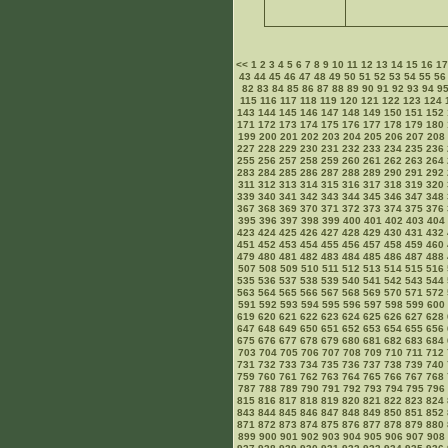
<<
1
2
3
4
5
6
7
8
9
10
11
12
13
14
15
16
1
43
44
45
46
47
48
49
50
51
52
53
54
55
56
82
83
84
85
86
87
88
89
90
91
92
93
94
9
115
116
117
118
119
120
121
122
123
124
143
144
145
146
147
148
149
150
151
152
171
172
173
174
175
176
177
178
179
180
199
200
201
202
203
204
205
206
207
208
227
228
229
230
231
232
233
234
235
236
255
256
257
258
259
260
261
262
263
264
283
284
285
286
287
288
289
290
291
292
311
312
313
314
315
316
317
318
319
320
339
340
341
342
343
344
345
346
347
348
367
368
369
370
371
372
373
374
375
376
395
396
397
398
399
400
401
402
403
404
423
424
425
426
427
428
429
430
431
432
451
452
453
454
455
456
457
458
459
460
479
480
481
482
483
484
485
486
487
488
507
508
509
510
511
512
513
514
515
516
535
536
537
538
539
540
541
542
543
544
563
564
565
566
567
568
569
570
571
572
591
592
593
594
595
596
597
598
599
600
619
620
621
622
623
624
625
626
627
628
647
648
649
650
651
652
653
654
655
656
675
676
677
678
679
680
681
682
683
684
703
704
705
706
707
708
709
710
711
712
731
732
733
734
735
736
737
738
739
740
759
760
761
762
763
764
765
766
767
768
787
788
789
790
791
792
793
794
795
796
815
816
817
818
819
820
821
822
823
824
843
844
845
846
847
848
849
850
851
852
871
872
873
874
875
876
877
878
879
880
899
900
901
902
903
904
905
906
907
908