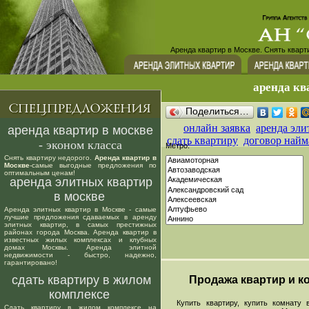
Аренда квартир в Москве. Снять кварт
аренда кв
Поделиться…
онлайн заявка
аренда эли
аренда квартир в москве
сдать квартиру
договор найм
- эконом класса
Метро:
Снять квартиру недорого.
Аренда квартир в
Москве
-самые выгодные предложения по
оптимальным ценам!
аренда элитных квартир
в москве
Аренда элитных квартир в Москве - самые
лучшие предложения сдаваемых в аренду
элитных квартир, в самых престижных
районах города Москва. Аренда квартир в
известных жилых комплексах и клубных
домах Москвы. Аренда элитной
недвижимости - быстро, надежно,
гарантировано!
сдать квартиру в жилом
Продажа квартир и ко
комплексе
Купить квартиру, купить комнату в
Сдать квартиру в жилом комплексе на