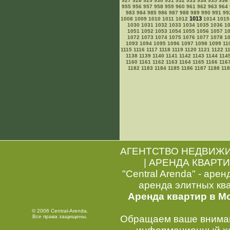
927
928
929
930
931
932
933
934
935
936
955
956
957
958
959
960
961
962
963
964
983
984
985
986
987
988
989
990
991
99
1013
1008
1009
1010
1011
1012
1014
1015
1030
1031
1032
1033
1034
1035
1036
1
1051
1052
1053
1054
1055
1056
1057
1
1072
1073
1074
1075
1076
1077
1078
1
1093
1094
1095
1096
1097
1098
1099
11
1115
1116
1117
1118
1119
1120
1121
1122
1
1138
1139
1140
1141
1142
1143
1144
114
1160
1161
1162
1163
1164
1165
1166
116
1182
1183
1184
1185
1186
1187
1188
11
АГЕНТСТВО НЕДВИЖ
|
АРЕНДА КВАРТИ
"Central Arenda" - арен
аренда элитных кв
Аренда квартир в М
© 2006 Central-Arenda.
Все права защищены.
Обращаем ваше внимани