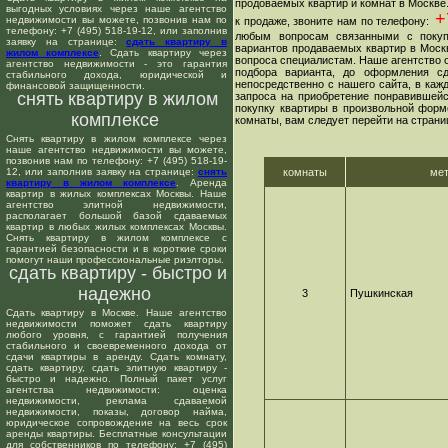
продоваемых квартир и комнат в Москве
выгодных условиях через наше агентство
+7
недвижимости вы можете, позвонив нам по
к продаже, звоните нам по телефону:
телефону: +7 (495) 518-19-12, или заполнив
любым вопросам связанными с покуп
заявку на странице:
сдать квартиру в
вариантов продаваемых квартир в Москв
жилом комплексе
. Сдать квартиру через
вопроса специалистам. Наше агентство о
агентство недвижимости - это гарантия
подбора варианта, до оформления сд
стабильного дохода, юридической и
непосредственно с нашего сайта, в ка
финансовой защищенности.
снять квартиру в жилом
запроса на приобретение понравившейс
покупку квартиры в произвольной форме
комплексе
комнаты, вам следует перейти на страни
Снять квартиру в жилом комплексе через
наше агентство недвижимости вы можете,
позвонив нам по телефону: +7 (495) 518-19-
12, или заполнив заявку на странице:
снять
комнаты
ме
квартиру в жилом комплексе
. Аренда
квартир в жилых комплексах Москвы. Наше
агентство элитной недвижимости,
располагает большой базой сдаваемых
квартир в любых жилых комплексах Москвы.
Снять квартиру в жилом комплексе с
гарантией безопасности и в короткие сроки
помогут наши профессиональные риэлторы.
сдать квартиру - быстро и
надежно
3
Пушкинская
Сдать квартиру в Москве. Наше агентство
недвижимости поможет сдать квартиру
любого уровня, с гарантией получения
стабильного и своевременного дохода от
сдачи квартиры в аренду. Сдать комнату,
сдать квартиру, сдать элитную квартиру -
быстро и надежно. Полный пакет услуг
агентства недвижимости: оценка
недвижимости, реклама сдаваемой
недвижимости, показы, договор найма,
юридическое сопровождение на весь срок
аренды квартиры. Бесплатные консультации
для собственников по телефону: +7 (495)