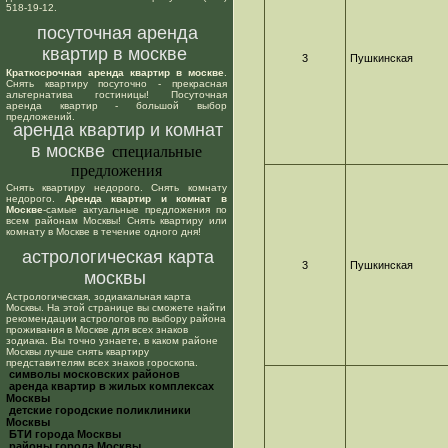
518-19-12.
посуточная аренда
квартир в москве
3
Пушкинская
Краткосрочная аренда квартир в москве
.
Снять квартиру посуточно - прекрасная
альтернатива гостиницы! Посуточная
аренда квартир - большой выбор
предложений.
аренда квартир и комнат
в москве
специальные
предложения
Снять квартиру недорого. Снять комнату
недорого.
Аренда квартир и комнат в
Москве
-самые актуальные предложения по
всем районам Москвы! Снять квартиру или
комнату в Москве в течение одного дня!
астрологическая карта
3
Пушкинская
москвы
Астрологическая, зодиакальная карта
Москвы. На этой странице вы сможете найти
рекомендации астрологов по выбору района
проживания в Москве для всех знаков
зодиака. Вы точно узнаете, в каком районе
Москвы лучше снять квартиру
представителям всех знаков гороскопа.
cимволы московских районов
аренда квартир в жилых комплексах
Москвы
детские городские поликлиники
Москвы
БТИ города Москвы
районы города Москвы