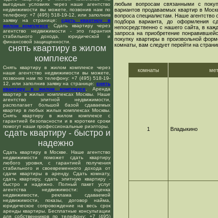
любым вопросам связанными с покуп
выгодных условиях через наше агентство
недвижимости вы можете, позвонив нам по
вариантов продаваемых квартир в Москв
телефону: +7 (495) 518-19-12, или заполнив
вопроса специалистам. Наше агентство о
заявку на странице:
сдать квартиру в
подбора варианта, до оформления сд
жилом комплексе
. Сдать квартиру через
непосредственно с нашего сайта, в ка
агентство недвижимости - это гарантия
запроса на приобретение понравившейс
стабильного дохода, юридической и
покупку квартиры в произвольной форме
финансовой защищенности.
комнаты, вам следует перейти на страни
снять квартиру в жилом
комплексе
Снять квартиру в жилом комплексе через
комнаты
ме
наше агентство недвижимости вы можете,
позвонив нам по телефону: +7 (495) 518-19-
12, или заполнив заявку на странице:
снять
квартиру в жилом комплексе
. Аренда
квартир в жилых комплексах Москвы. Наше
агентство элитной недвижимости,
располагает большой базой сдаваемых
квартир в любых жилых комплексах Москвы.
Снять квартиру в жилом комплексе с
гарантией безопасности и в короткие сроки
помогут наши профессиональные риэлторы.
1
Владыкино
сдать квартиру - быстро и
надежно
Сдать квартиру в Москве. Наше агентство
недвижимости поможет сдать квартиру
любого уровня, с гарантией получения
стабильного и своевременного дохода от
сдачи квартиры в аренду. Сдать комнату,
сдать квартиру, сдать элитную квартиру -
быстро и надежно. Полный пакет услуг
агентства недвижимости: оценка
недвижимости, реклама сдаваемой
недвижимости, показы, договор найма,
юридическое сопровождение на весь срок
аренды квартиры. Бесплатные консультации
для собственников по телефону: +7 (495)