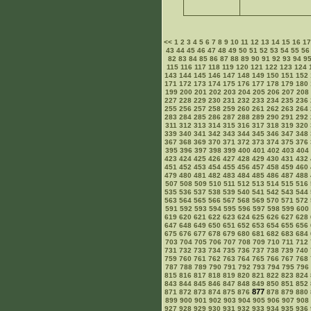
<<
1
2
3
4
5
6
7
8
9
10
11
12
13
14
15
16
1
43
44
45
46
47
48
49
50
51
52
53
54
55
56
82
83
84
85
86
87
88
89
90
91
92
93
94
9
115
116
117
118
119
120
121
122
123
124
143
144
145
146
147
148
149
150
151
152
171
172
173
174
175
176
177
178
179
180
199
200
201
202
203
204
205
206
207
208
227
228
229
230
231
232
233
234
235
236
255
256
257
258
259
260
261
262
263
264
283
284
285
286
287
288
289
290
291
292
311
312
313
314
315
316
317
318
319
320
339
340
341
342
343
344
345
346
347
348
367
368
369
370
371
372
373
374
375
376
395
396
397
398
399
400
401
402
403
404
423
424
425
426
427
428
429
430
431
432
451
452
453
454
455
456
457
458
459
460
479
480
481
482
483
484
485
486
487
488
507
508
509
510
511
512
513
514
515
516
535
536
537
538
539
540
541
542
543
544
563
564
565
566
567
568
569
570
571
572
591
592
593
594
595
596
597
598
599
600
619
620
621
622
623
624
625
626
627
628
647
648
649
650
651
652
653
654
655
656
675
676
677
678
679
680
681
682
683
684
703
704
705
706
707
708
709
710
711
712
731
732
733
734
735
736
737
738
739
740
759
760
761
762
763
764
765
766
767
768
787
788
789
790
791
792
793
794
795
796
815
816
817
818
819
820
821
822
823
824
843
844
845
846
847
848
849
850
851
852
877
871
872
873
874
875
876
878
879
880
899
900
901
902
903
904
905
906
907
908
927
928
929
930
931
932
933
934
935
936