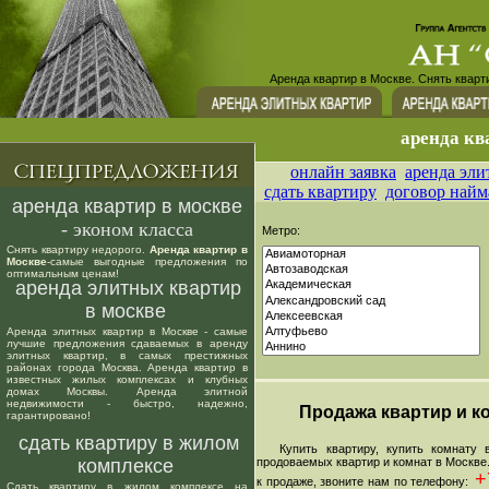
Аренда квартир в Москве. Снять кварт
аренда кв
онлайн заявка
аренда эли
сдать квартиру
договор найм
аренда квартир в москве
- эконом класса
Метро:
Снять квартиру недорого.
Аренда квартир в
Москве
-самые выгодные предложения по
оптимальным ценам!
аренда элитных квартир
в москве
Аренда элитных квартир в Москве - самые
лучшие предложения сдаваемых в аренду
элитных квартир, в самых престижных
районах города Москва. Аренда квартир в
известных жилых комплексах и клубных
домах Москвы. Аренда элитной
недвижимости - быстро, надежно,
Продажа квартир и ко
гарантировано!
сдать квартиру в жилом
Купить квартиру, купить комнату в
комплексе
продоваемых квартир и комнат в Москве
+7
к продаже, звоните нам по телефону:
Сдать квартиру в жилом комплексе на