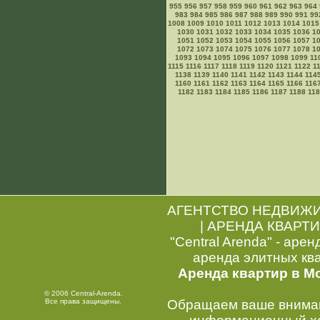
955
956
957
958
959
960
961
962
963
964
983
984
985
986
987
988
989
990
991
99
1008
1009
1010
1011
1012
1013
1014
1015
1030
1031
1032
1033
1034
1035
1036
1
1051
1052
1053
1054
1055
1056
1057
1
1072
1073
1074
1075
1076
1077
1078
1
1093
1094
1095
1096
1097
1098
1099
11
1115
1116
1117
1118
1119
1120
1121
1122
1
1138
1139
1140
1141
1142
1143
1144
114
1160
1161
1162
1163
1164
1165
1166
116
1182
1183
1184
1185
1186
1187
1188
11
АГЕНТСТВО НЕДВИЖ
|
АРЕНДА КВАРТИ
"Central Arenda" - арен
аренда элитных кв
Аренда квартир в М
© 2006 Central-Arenda.
Все права защищены.
Обращаем ваше внимани