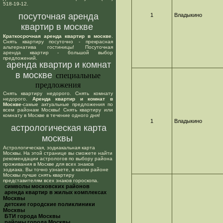
518-19-12.
посуточная аренда
1
Владыкино
квартир в москве
Краткосрочная аренда квартир в москве
.
Снять квартиру посуточно - прекрасная
альтернатива гостиницы! Посуточная
аренда квартир - большой выбор
предложений.
аренда квартир и комнат
в москве
специальные
предложения
Снять квартиру недорого. Снять комнату
недорого.
Аренда квартир и комнат в
Москве
-самые актуальные предложения по
всем районам Москвы! Снять квартиру или
комнату в Москве в течение одного дня!
1
Владыкино
астрологическая карта
москвы
Астрологическая, зодиакальная карта
Москвы. На этой странице вы сможете найти
рекомендации астрологов по выбору района
проживания в Москве для всех знаков
зодиака. Вы точно узнаете, в каком районе
Москвы лучше снять квартиру
представителям всех знаков гороскопа.
cимволы московских районов
аренда квартир в жилых комплексах
Москвы
детские городские поликлиники
Москвы
БТИ города Москвы
районы города Москвы