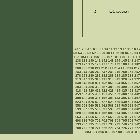
2
Щёлковская
<<
1
2
3
4
5
6
7
8
9
10
11
12
13
14
15
16
1
53
54
55
56
57
58
59
60
61
62
63
64
65
66
102
103
104
105
106
107
108
109
110
111
138
139
140
141
142
143
144
145
146
147
173
174
175
176
177
178
179
180
181
182
208
209
210
211
212
213
214
215
216
217
243
244
245
246
247
248
249
250
251
252
278
279
280
281
282
283
284
285
286
28
313
314
315
316
317
318
319
320
321
322
348
349
350
351
352
353
354
355
356
357
383
384
385
386
387
388
389
390
391
39
418
419
420
421
422
423
424
425
426
427
453
454
455
456
457
458
459
460
461
462
488
489
490
491
492
493
494
495
496
49
523
524
525
526
527
528
529
530
531
532
558
559
560
561
562
563
564
565
566
567
593
594
595
596
597
598
599
600
601
60
628
629
630
631
632
633
634
635
636
637
663
664
665
666
667
668
669
670
671
672
698
699
700
701
702
703
704
705
706
70
733
734
735
736
737
738
739
740
741
742
768
769
770
771
772
773
774
775
776
777
803
804
805
806
807
808
809
810
8