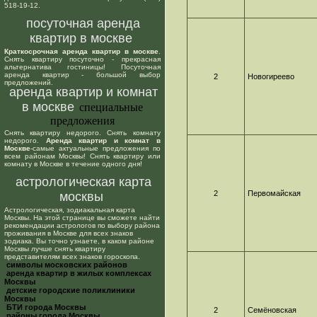
518-19-12.
посуточная аренда
квартир в москве
Краткосрочная аренда квартир в москве
.
Снять квартиру посуточно - прекрасная
альтернатива гостиницы! Посуточная
аренда квартир - большой выбор
2
Новогиреево
предложений.
аренда квартир и комнат
в москве
специальные
предложения
Снять квартиру недорого. Снять комнату
недорого.
Аренда квартир и комнат в
Москве
-самые актуальные предложения по
всем районам Москвы! Снять квартиру или
комнату в Москве в течение одного дня!
астрологическая карта
2
Первомайская
москвы
Астрологическая, зодиакальная карта
Москвы. На этой странице вы сможете найти
рекомендации астрологов по выбору района
проживания в Москве для всех знаков
зодиака. Вы точно узнаете, в каком районе
Москвы лучше снять квартиру
представителям всех знаков гороскопа.
cимволы московских районов
аренда квартир в жилых комплексах
Москвы
детские городские поликлиники
Москвы
БТИ города Москвы
2
Семёновская
районы города Москвы