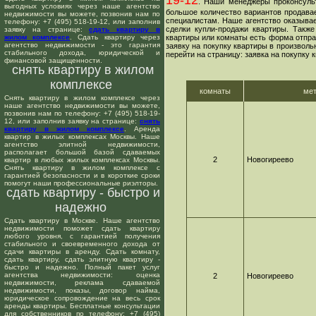
19-12
. Наши менеджеры проконсуль
выгодных условиях через наше агентство
большое количество вариантов продавае
недвижимости вы можете, позвонив нам по
специалистам. Наше агентство оказывае
телефону: +7 (495) 518-19-12, или заполнив
сделки купли-продажи квартиры. Такж
заявку на странице:
сдать квартиру в
жилом комплексе
. Сдать квартиру через
квартиры или комнаты есть форма отпра
агентство недвижимости - это гарантия
заявку на покупку квартиры в произволь
стабильного дохода, юридической и
перейти на страницу: заявка на покупку 
финансовой защищенности.
снять квартиру в жилом
комплексе
комнаты
ме
Снять квартиру в жилом комплексе через
наше агентство недвижимости вы можете,
позвонив нам по телефону: +7 (495) 518-19-
12, или заполнив заявку на странице:
снять
квартиру в жилом комплексе
. Аренда
квартир в жилых комплексах Москвы. Наше
агентство элитной недвижимости,
располагает большой базой сдаваемых
2
Новогиреево
квартир в любых жилых комплексах Москвы.
Снять квартиру в жилом комплексе с
гарантией безопасности и в короткие сроки
помогут наши профессиональные риэлторы.
сдать квартиру - быстро и
надежно
Сдать квартиру в Москве. Наше агентство
недвижимости поможет сдать квартиру
любого уровня, с гарантией получения
стабильного и своевременного дохода от
сдачи квартиры в аренду. Сдать комнату,
сдать квартиру, сдать элитную квартиру -
быстро и надежно. Полный пакет услуг
агентства недвижимости: оценка
2
Новогиреево
недвижимости, реклама сдаваемой
недвижимости, показы, договор найма,
юридическое сопровождение на весь срок
аренды квартиры. Бесплатные консультации
для собственников по телефону: +7 (495)