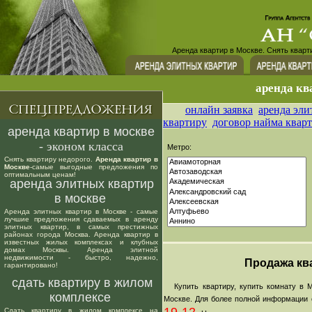
Аренда квартир в Москве. Снять кварт
аренда кв
онлайн заявка
аренда эли
квартиру
договор найма квар
аренда квартир в москве
- эконом класса
Метро:
Снять квартиру недорого.
Аренда квартир в
Москве
-самые выгодные предложения по
оптимальным ценам!
аренда элитных квартир
в москве
Аренда элитных квартир в Москве - самые
лучшие предложения сдаваемых в аренду
элитных квартир, в самых престижных
районах города Москва. Аренда квартир в
известных жилых комплексах и клубных
домах Москвы. Аренда элитной
недвижимости - быстро, надежно,
Продажа ква
гарантировано!
сдать квартиру в жилом
Купить квартиру, купить комнату в М
комплексе
Москве. Для более полной информации о
Сдать квартиру в жилом комплексе на