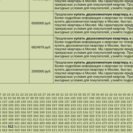
покупке квартиры в Москве. Мы гарантируем юрид
прекрасные условия для покупателей квартир. Про
выгодные условия для покупателей, узнайте подро
Предлагаем
купить двухкомнатную квартиру, в
Более подробная информация о квартире по телефо
купить двухкомнатную квартиру в Москве, быстро,
6500000 руб.
покупке квартиры в Москве. Мы гарантируем юрид
прекрасные условия для покупателей квартир. Про
выгодные условия для покупателей, узнайте подро
Предлагаем
купить двухкомнатную квартиру, в
Более подробная информация о квартире по телефо
купить двухкомнатную квартиру в Москве, быстро,
6824979 руб.
покупке квартиры в Москве. Мы гарантируем юрид
прекрасные условия для покупателей квартир. Про
выгодные условия для покупателей, узнайте подро
Предлагаем
купить двухкомнатную квартиру, в
Более подробная информация о квартире по телефо
купить двухкомнатную квартиру в Москве, быстро,
2000000 руб.
покупке квартиры в Москве. Мы гарантируем юрид
прекрасные условия для покупателей квартир. Про
выгодные условия для покупателей, узнайте подро
7
18
19
20
21
22
23
24
25
26
27
28
29
30
31
32
33
34
35
36
37
38
39
40
41
42
43
44
45
46
91
92
93
94
95
96
97
98
99
100
101
102
103
104
105
106
107
108
109
110
111
112
113
114
1
6
147
148
149
150
151
152
153
154
155
156
157
158
159
160
161
162
163
164
165
166
167
8
199
200
201
202
203
204
205
206
207
208
209
210
211
212
213
214
215
216
217
218
219
0
251
252
253
254
255
256
257
258
259
260
261
262
263
264
265
266
267
268
269
270
271
2
303
304
305
306
307
308
309
310
311
312
313
314
315
316
317
318
319
320
321
322
323
4
355
356
357
358
359
360
361
362
363
364
365
366
367
368
369
370
371
372
373
374
375
6
407
408
409
410
411
412
413
414
415
416
417
418
419
420
421
422
423
424
425
426
427
8
459
460
461
462
463
464
465
466
467
468
469
470
471
472
473
474
475
476
477
478
479
512
0
511
513
514
515
516
517
518
519
520
521
522
523
524
525
526
527
528
529
530
531
2
563
564
565
566
567
568
569
570
571
572
573
574
575
576
577
578
579
580
581
582
583