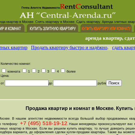
нда квартир в Москве. Снять квартиру в Москве. Сдать квартиру. Аренда элитных квар
аренда квартир, сдат
тных квартир
Продать квартиру быстро и надёжно
.
сдать квар
Количество комнат:
комната
1
2
3
4
более
Цена:
от
до
рублей
Продажа квартир и комнат в Москве. Купить
оскве. В нашем агентстве недвижимости всегда большой выбор продоваемых квар
+7 (495) 518-19-12
о телефону:
. Наши менеджеры проконсультируют вас 
емых квартир в Москве. Если вы решили купить квартиру, то лучше доверить решен
 подбора варианта, до оформления сделки купли-продажи квартиры. Также вы можете