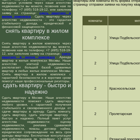
квартиры или комнаты есть форма отпра
выгодных условиях через наше агентство
страницу отправки заявки на покупку ква
недвижимости вы можете, позвонив нам по
телефону: +7 (495) 518-19-12, или заполнив
заявку на странице:
сдать квартиру в
жилом комплексе
. Сдать квартиру через
агентство недвижимости - это гарантия
комнаты
ме
стабильного дохода, юридической и
финансовой защищенности.
снять квартиру в жилом
комплексе
2
Улица Подбельско
Снять квартиру в жилом комплексе через
наше агентство недвижимости вы можете,
позвонив нам по телефону: +7 (495) 518-19-
12, или заполнив заявку на странице:
снять
квартиру в жилом комплексе
. Аренда
квартир в жилых комплексах Москвы. Наше
2
Улица Подбельско
агентство элитной недвижимости,
располагает большой базой сдаваемых
квартир в любых жилых комплексах Москвы.
Снять квартиру в жилом комплексе с
гарантией безопасности и в короткие сроки
помогут наши профессиональные риэлторы.
сдать квартиру - быстро и
2
Красносельская
надежно
Сдать квартиру в Москве. Наше агентство
недвижимости поможет сдать квартиру
любого уровня, с гарантией получения
стабильного и своевременного дохода от
сдачи квартиры в аренду. Сдать комнату,
2
Пролетарская
сдать квартиру, сдать элитную квартиру -
быстро и надежно. Полный пакет услуг
агентства недвижимости: оценка
недвижимости, реклама сдаваемой
недвижимости, показы, договор найма,
юридическое сопровождение на весь срок
аренды квартиры. Бесплатные консультации
для собственников по телефону: +7 (495)
2
Рязанский проспек