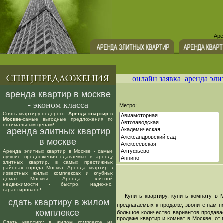
Аре
онлайн заявка
аренда эли
аренда квартир в москве
- эконом класса
Метро:
Снять квартиру недорого.
Аренда квартир в
Москве
-самые выгодные предложения по
оптимальным ценам!
аренда элитных квартир
в москве
Аренда элитных квартир в Москве - самые
лучшие предложения сдаваемых в аренду
элитных квартир, в самых престижных
районах города Москва. Аренда квартир в
известных жилых комплексах и клубных
домах Москвы. Аренда элитной
недвижимости - быстро, надежно,
гарантировано!
Купить квартиру, купить комнату в М
сдать квартиру в жилом
предлагаемых к продаже, звоните нам п
комплексе
большое количество вариантов продава
продаже квартир и комнат в Москве, от
Сдать квартиру в жилом комплексе на