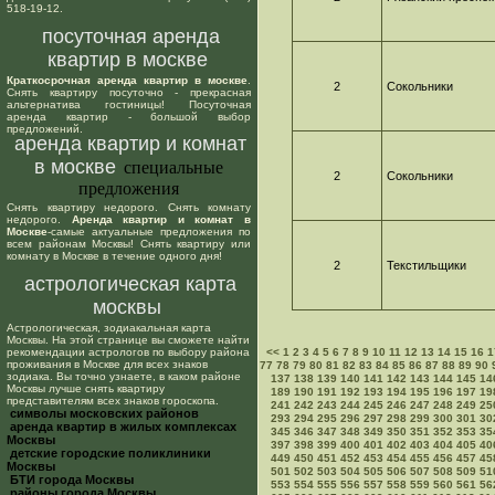
518-19-12.
посуточная аренда
квартир в москве
Краткосрочная аренда квартир в москве
.
2
Сокольники
Снять квартиру посуточно - прекрасная
альтернатива гостиницы! Посуточная
аренда квартир - большой выбор
предложений.
аренда квартир и комнат
в москве
специальные
2
Сокольники
предложения
Снять квартиру недорого. Снять комнату
недорого.
Аренда квартир и комнат в
Москве
-самые актуальные предложения по
всем районам Москвы! Снять квартиру или
комнату в Москве в течение одного дня!
2
Текстильщики
астрологическая карта
москвы
Астрологическая, зодиакальная карта
Москвы. На этой странице вы сможете найти
рекомендации астрологов по выбору района
<<
1
2
3
4
5
6
7
8
9
10
11
12
13
14
15
16
1
проживания в Москве для всех знаков
77
78
79
80
81
82
83
84
85
86
87
88
89
90
зодиака. Вы точно узнаете, в каком районе
137
138
139
140
141
142
143
144
145
14
Москвы лучше снять квартиру
189
190
191
192
193
194
195
196
197
19
представителям всех знаков гороскопа.
241
242
243
244
245
246
247
248
249
25
cимволы московских районов
293
294
295
296
297
298
299
300
301
30
аренда квартир в жилых комплексах
345
346
347
348
349
350
351
352
353
35
Москвы
397
398
399
400
401
402
403
404
405
40
детские городские поликлиники
449
450
451
452
453
454
455
456
457
45
Москвы
501
502
503
504
505
506
507
508
509
51
БТИ города Москвы
553
554
555
556
557
558
559
560
561
56
районы города Москвы