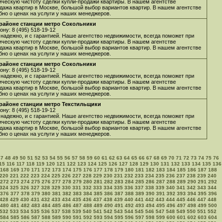
ическую чистоту сделки купли-продажи квартиры. В нашем агентстве
дажа квартир в Москве, большой выбор вариантов квартир. В нашем агентстве
бно о ценах на услуги у наших менеджеров.
 районе станции метро Сокольники
ну: 8 (495) 518-19-12
 надежно, и с гарантией. Наше агентство недвижимости, всегда поможет при
ическую чистоту сделки купли-продажи квартиры. В нашем агентстве
дажа квартир в Москве, большой выбор вариантов квартир. В нашем агентстве
бно о ценах на услуги у наших менеджеров.
 районе станции метро Сокольники
ну: 8 (495) 518-19-12
 надежно, и с гарантией. Наше агентство недвижимости, всегда поможет при
ическую чистоту сделки купли-продажи квартиры. В нашем агентстве
дажа квартир в Москве, большой выбор вариантов квартир. В нашем агентстве
бно о ценах на услуги у наших менеджеров.
 районе станции метро Текстильщики
ну: 8 (495) 518-19-12
 надежно, и с гарантией. Наше агентство недвижимости, всегда поможет при
ическую чистоту сделки купли-продажи квартиры. В нашем агентстве
дажа квартир в Москве, большой выбор вариантов квартир. В нашем агентстве
бно о ценах на услуги у наших менеджеров.
47
48
49
50
51
52
53
54
55
56
57
58
59
60
61
62
63
64
65
66
67
68
69
70
71
72
73
74
75
76
15
116
117
118
119
120
121
122
123
124
125
126
127
128
129
130
131
132
133
134
135
136
168
169
170
171
172
173
174
175
176
177
178
179
180
181
182
183
184
185
186
187
188
220
221
222
223
224
225
226
227
228
229
230
231
232
233
234
235
236
237
238
239
240
272
273
274
275
276
277
278
279
280
281
282
283
284
285
286
287
288
289
290
291
292
324
325
326
327
328
329
330
331
332
333
334
335
336
337
338
339
340
341
342
343
344
376
377
378
379
380
381
382
383
384
385
386
387
388
389
390
391
392
393
394
395
396
428
429
430
431
432
433
434
435
436
437
438
439
440
441
442
443
444
445
446
447
448
480
481
482
483
484
485
486
487
488
489
490
491
492
493
494
495
496
497
498
499
500
532
533
534
535
536
537
538
539
540
541
542
543
544
545
546
547
548
549
550
551
552
584
585
586
587
588
589
590
591
592
593
594
595
596
597
598
599
600
601
602
603
604