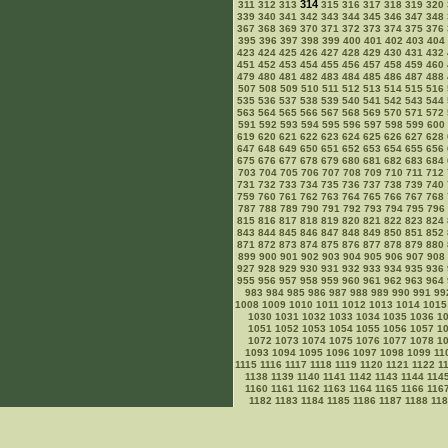
314
311
312
313
315
316
317
318
319
320
339
340
341
342
343
344
345
346
347
348
367
368
369
370
371
372
373
374
375
376
395
396
397
398
399
400
401
402
403
404
423
424
425
426
427
428
429
430
431
432
451
452
453
454
455
456
457
458
459
460
479
480
481
482
483
484
485
486
487
488
507
508
509
510
511
512
513
514
515
516
535
536
537
538
539
540
541
542
543
544
563
564
565
566
567
568
569
570
571
572
591
592
593
594
595
596
597
598
599
600
619
620
621
622
623
624
625
626
627
628
647
648
649
650
651
652
653
654
655
656
675
676
677
678
679
680
681
682
683
684
703
704
705
706
707
708
709
710
711
712
731
732
733
734
735
736
737
738
739
740
759
760
761
762
763
764
765
766
767
768
787
788
789
790
791
792
793
794
795
796
815
816
817
818
819
820
821
822
823
824
843
844
845
846
847
848
849
850
851
852
871
872
873
874
875
876
877
878
879
880
899
900
901
902
903
904
905
906
907
908
927
928
929
930
931
932
933
934
935
936
955
956
957
958
959
960
961
962
963
964
983
984
985
986
987
988
989
990
991
99
1008
1009
1010
1011
1012
1013
1014
1015
1030
1031
1032
1033
1034
1035
1036
1
1051
1052
1053
1054
1055
1056
1057
1
1072
1073
1074
1075
1076
1077
1078
1
1093
1094
1095
1096
1097
1098
1099
11
1115
1116
1117
1118
1119
1120
1121
1122
1
1138
1139
1140
1141
1142
1143
1144
114
1160
1161
1162
1163
1164
1165
1166
116
1182
1183
1184
1185
1186
1187
1188
11