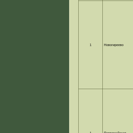
1
Новогиреево