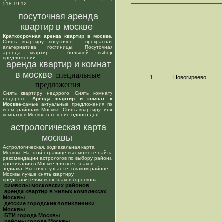
518-19-12.
посуточная аренда
квартир в москве
Краткосрочная аренда квартир в москве
.
Снять квартиру посуточно - прекрасная
альтернатива гостиницы! Посуточная
аренда квартир - большой выбор
предложений.
аренда квартир и комнат
в москве
специальные
1
Новогиреево
предложения
Снять квартиру недорого. Снять комнату
недорого.
Аренда квартир и комнат в
Москве
-самые актуальные предложения по
всем районам Москвы! Снять квартиру или
комнату в Москве в течение одного дня!
астрологическая карта
москвы
Астрологическая, зодиакальная карта
Москвы. На этой странице вы сможете найти
рекомендации астрологов по выбору района
проживания в Москве для всех знаков
зодиака. Вы точно узнаете, в каком районе
Москвы лучше снять квартиру
представителям всех знаков гороскопа.
cимволы московских районов
аренда квартир в жилых комплексах
Москвы
детские городские поликлиники
Москвы
БТИ города Москвы
районы города Москвы