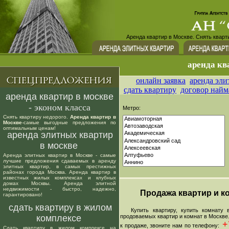
Аренда квартир в Москве. Снять кварт
аренда кв
онлайн заявка
аренда эли
сдать квартиру
договор найм
аренда квартир в москве
- эконом класса
Метро:
Снять квартиру недорого.
Аренда квартир в
Москве
-самые выгодные предложения по
оптимальным ценам!
аренда элитных квартир
в москве
Аренда элитных квартир в Москве - самые
лучшие предложения сдаваемых в аренду
элитных квартир, в самых престижных
районах города Москва. Аренда квартир в
известных жилых комплексах и клубных
домах Москвы. Аренда элитной
недвижимости - быстро, надежно,
Продажа квартир и ко
гарантировано!
сдать квартиру в жилом
Купить квартиру, купить комнату в
комплексе
продоваемых квартир и комнат в Москве
+7
к продаже, звоните нам по телефону:
Сдать квартиру в жилом комплексе на