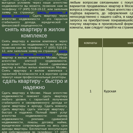
любым вопросам связанными с покуп
выгодных условиях через наше агентство
недвижимости вы можете, позвонив нам по
вариантов продаваемых квартир в Москв
телефону: +7 (495) 518-19-12, или заполнив
вопроса специалистам. Наше агентство о
заявку на странице:
сдать квартиру в
подбора варианта, до оформления сд
жилом комплексе
. Сдать квартиру через
непосредственно с нашего сайта, в ка
агентство недвижимости - это гарантия
запроса на приобретение понравившейс
стабильного дохода, юридической и
покупку квартиры в произвольной форме
финансовой защищенности.
комнаты, вам следует перейти на страни
снять квартиру в жилом
комплексе
Снять квартиру в жилом комплексе через
комнаты
ме
наше агентство недвижимости вы можете,
позвонив нам по телефону: +7 (495) 518-19-
12, или заполнив заявку на странице:
снять
квартиру в жилом комплексе
. Аренда
квартир в жилых комплексах Москвы. Наше
агентство элитной недвижимости,
располагает большой базой сдаваемых
квартир в любых жилых комплексах Москвы.
Снять квартиру в жилом комплексе с
гарантией безопасности и в короткие сроки
помогут наши профессиональные риэлторы.
сдать квартиру - быстро и
надежно
1
Курская
Сдать квартиру в Москве. Наше агентство
недвижимости поможет сдать квартиру
любого уровня, с гарантией получения
стабильного и своевременного дохода от
сдачи квартиры в аренду. Сдать комнату,
сдать квартиру, сдать элитную квартиру -
быстро и надежно. Полный пакет услуг
агентства недвижимости: оценка
недвижимости, реклама сдаваемой
недвижимости, показы, договор найма,
юридическое сопровождение на весь срок
аренды квартиры. Бесплатные консультации
для собственников по телефону: +7 (495)