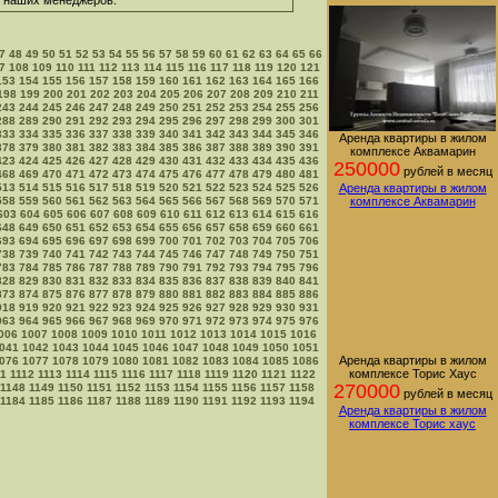
 у наших менеджеров.
7
48
49
50
51
52
53
54
55
56
57
58
59
60
61
62
63
64
65
66
7
108
109
110
111
112
113
114
115
116
117
118
119
120
121
153
154
155
156
157
158
159
160
161
162
163
164
165
166
198
199
200
201
202
203
204
205
206
207
208
209
210
211
243
244
245
246
247
248
249
250
251
252
253
254
255
256
288
289
290
291
292
293
294
295
296
297
298
299
300
301
333
334
335
336
337
338
339
340
341
342
343
344
345
346
Аренда квартиры в жилом
378
379
380
381
382
383
384
385
386
387
388
389
390
391
комплексе Аквамарин
423
424
425
426
427
428
429
430
431
432
433
434
435
436
250000
рублей в месяц
468
469
470
471
472
473
474
475
476
477
478
479
480
481
513
514
515
516
517
518
519
520
521
522
523
524
525
526
Аренда квартиры в жилом
558
559
560
561
562
563
564
565
566
567
568
569
570
571
комплексе Аквамарин
603
604
605
606
607
608
609
610
611
612
613
614
615
616
648
649
650
651
652
653
654
655
656
657
658
659
660
661
693
694
695
696
697
698
699
700
701
702
703
704
705
706
738
739
740
741
742
743
744
745
746
747
748
749
750
751
783
784
785
786
787
788
789
790
791
792
793
794
795
796
828
829
830
831
832
833
834
835
836
837
838
839
840
841
873
874
875
876
877
878
879
880
881
882
883
884
885
886
918
919
920
921
922
923
924
925
926
927
928
929
930
931
963
964
965
966
967
968
969
970
971
972
973
974
975
976
006
1007
1008
1009
1010
1011
1012
1013
1014
1015
1016
041
1042
1043
1044
1045
1046
1047
1048
1049
1050
1051
Аренда квартиры в жилом
076
1077
1078
1079
1080
1081
1082
1083
1084
1085
1086
комплексе Торис Хаус
11
1112
1113
1114
1115
1116
1117
1118
1119
1120
1121
1122
270000
1148
1149
1150
1151
1152
1153
1154
1155
1156
1157
1158
рублей в месяц
1184
1185
1186
1187
1188
1189
1190
1191
1192
1193
1194
Аренда квартиры в жилом
комплексе Торис хаус