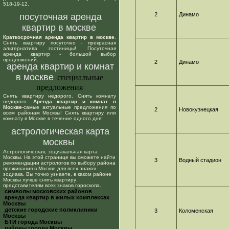
518-19-12.
2
Динамо
посуточная аренда
квартир в москве
Краткосрочная аренда квартир в москве
.
Снять квартиру посуточно - прекрасная
альтернатива гостиницы! Посуточная
аренда квартир - большой выбор
предложений.
2
Динамо
аренда квартир и комнат
в москве
специальные
предложения
Снять квартиру недорого. Снять комнату
недорого.
Аренда квартир и комнат в
Москве
-самые актуальные предложения по
2
Новокузнецкая
всем районам Москвы! Снять квартиру или
комнату в Москве в течение одного дня!
астрологическая карта
москвы
Астрологическая, зодиакальная карта
Москвы. На этой странице вы сможете найти
3
Водный стадион
рекомендации астрологов по выбору района
проживания в Москве для всех знаков
зодиака. Вы точно узнаете, в каком районе
Москвы лучше снять квартиру
представителям всех знаков гороскопа.
cимволы московских районов
аренда квартир в жилых комплексах
Москвы
детские городские поликлиники
3
Коломенская
Москвы
БТИ города Москвы
районы города Москвы