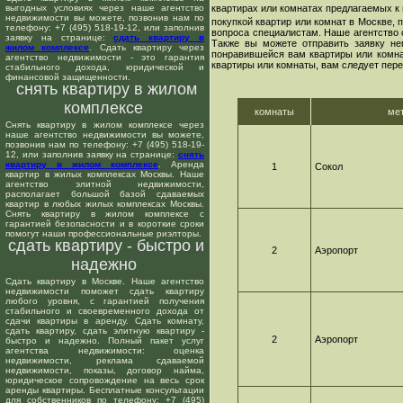
выгодных условиях через наше агентство
квартирах или комнатах предлагаемых к 
недвижимости вы можете, позвонив нам по
покупкой квартир или комнат в Москве,
телефону: +7 (495) 518-19-12, или заполнив
вопроса специалистам. Наше агентство 
заявку на странице:
сдать квартиру в
Также вы можете отправить заявку не
жилом комплексе
. Сдать квартиру через
понравившейся вам квартиры или комнат
агентство недвижимости - это гарантия
квартиры или комнаты, вам следует пере
стабильного дохода, юридической и
финансовой защищенности.
снять квартиру в жилом
комплексе
комнаты
ме
Снять квартиру в жилом комплексе через
наше агентство недвижимости вы можете,
позвонив нам по телефону: +7 (495) 518-19-
12, или заполнив заявку на странице:
снять
квартиру в жилом комплексе
. Аренда
1
Сокол
квартир в жилых комплексах Москвы. Наше
агентство элитной недвижимости,
располагает большой базой сдаваемых
квартир в любых жилых комплексах Москвы.
Снять квартиру в жилом комплексе с
гарантией безопасности и в короткие сроки
помогут наши профессиональные риэлторы.
сдать квартиру - быстро и
2
Аэропорт
надежно
Сдать квартиру в Москве. Наше агентство
недвижимости поможет сдать квартиру
любого уровня, с гарантией получения
стабильного и своевременного дохода от
сдачи квартиры в аренду. Сдать комнату,
сдать квартиру, сдать элитную квартиру -
2
Аэропорт
быстро и надежно. Полный пакет услуг
агентства недвижимости: оценка
недвижимости, реклама сдаваемой
недвижимости, показы, договор найма,
юридическое сопровождение на весь срок
аренды квартиры. Бесплатные консультации
для собственников по телефону: +7 (495)