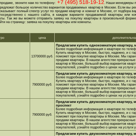
+7 (495) 518-19-12
продаже, звоните нам по телефону:
. Наши менеджеры 
 предложат большое количество вариантов продаваемых квартир в Москве. Если вы ре
оказывает полный спектр услуг по продаже квартир и комнат в Москве, от подбора в
посредственно с нашего сайта, в каждом варианте продаваемой квартиры или ко
ы. Так же вы можете отправить заявку на покупку квартиры в произвольной форме,
йти на страницу: заявка на покупку квартиры или комнаты.
тро
цена
дополнительн
Предлагаем купить однокомнатную квартиру, 
Более подробная информация о квартире по телефо
Купить квартиру в Москве, быстро, надежно, и с г
13700000 руб.
поможет при покупке квартиры в Москве. Мы гара
продажи квартиры. В нашем агентстве прекрасные
квартир в Москве, большой выбор вариантов кварт
покупателей, узнайте подробно о ценах на услуги
Предлагаем купить двухкомнатную квартиру, м
Более подробная информация о квартире по телефо
Купить квартиру в Москве, быстро, надежно, и с г
7900000 руб.
поможет при покупке квартиры в Москве. Мы гара
продажи квартиры. В нашем агентстве прекрасные
квартир в Москве, большой выбор вариантов кварт
покупателей, узнайте подробно о ценах на услуги
Предлагаем купить двухкомнатную квартиру, 
проспект
Более подробная информация о квартире по телефо
Купить квартиру в Москве, быстро, надежно, и с г
7900000 руб.
поможет при покупке квартиры в Москве. Мы гара
продажи квартиры. В нашем агентстве прекрасные
квартир в Москве, большой выбор вариантов кварт
покупателей, узнайте подробно о ценах на услуги
Предлагаем купить двухкомнатную квартиру, м