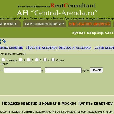
нда квартир в Москве. Снять квартиру в Москве. Сдать квартиру. Аренда элитных квар
аренда квартир, сдат
тных квартир
Продать квартиру быстро и надёжно
.
сдать квар
Количество комнат:
комната
1
2
3
4
более
Цена:
от
до
рублей
Продажа квартир и комнат в Москве. Купить квартиру
скве. В нашем агентстве недвижимости всегда большой выбор продоваемых кварти