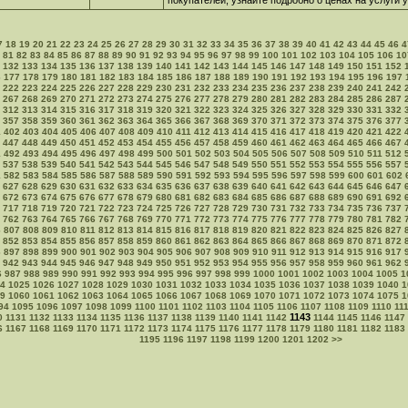
покупателей, узнайте подробно о ценах на услуги
7
18
19
20
21
22
23
24
25
26
27
28
29
30
31
32
33
34
35
36
37
38
39
40
41
42
43
44
45
46
4
81
82
83
84
85
86
87
88
89
90
91
92
93
94
95
96
97
98
99
100
101
102
103
104
105
106
10
132
133
134
135
136
137
138
139
140
141
142
143
144
145
146
147
148
149
150
151
152
6
177
178
179
180
181
182
183
184
185
186
187
188
189
190
191
192
193
194
195
196
197
222
223
224
225
226
227
228
229
230
231
232
233
234
235
236
237
238
239
240
241
242
267
268
269
270
271
272
273
274
275
276
277
278
279
280
281
282
283
284
285
286
287
312
313
314
315
316
317
318
319
320
321
322
323
324
325
326
327
328
329
330
331
332
357
358
359
360
361
362
363
364
365
366
367
368
369
370
371
372
373
374
375
376
377
1
402
403
404
405
406
407
408
409
410
411
412
413
414
415
416
417
418
419
420
421
422
447
448
449
450
451
452
453
454
455
456
457
458
459
460
461
462
463
464
465
466
467
1
492
493
494
495
496
497
498
499
500
501
502
503
504
505
506
507
508
509
510
511
512
537
538
539
540
541
542
543
544
545
546
547
548
549
550
551
552
553
554
555
556
557
1
582
583
584
585
586
587
588
589
590
591
592
593
594
595
596
597
598
599
600
601
602
627
628
629
630
631
632
633
634
635
636
637
638
639
640
641
642
643
644
645
646
647
672
673
674
675
676
677
678
679
680
681
682
683
684
685
686
687
688
689
690
691
692
717
718
719
720
721
722
723
724
725
726
727
728
729
730
731
732
733
734
735
736
737
762
763
764
765
766
767
768
769
770
771
772
773
774
775
776
777
778
779
780
781
782
6
807
808
809
810
811
812
813
814
815
816
817
818
819
820
821
822
823
824
825
826
827
852
853
854
855
856
857
858
859
860
861
862
863
864
865
866
867
868
869
870
871
872
6
897
898
899
900
901
902
903
904
905
906
907
908
909
910
911
912
913
914
915
916
917
942
943
944
945
946
947
948
949
950
951
952
953
954
955
956
957
958
959
960
961
962
6
987
988
989
990
991
992
993
994
995
996
997
998
999
1000
1001
1002
1003
1004
1005
1
4
1025
1026
1027
1028
1029
1030
1031
1032
1033
1034
1035
1036
1037
1038
1039
1040
1
9
1060
1061
1062
1063
1064
1065
1066
1067
1068
1069
1070
1071
1072
1073
1074
1075
1
94
1095
1096
1097
1098
1099
1100
1101
1102
1103
1104
1105
1106
1107
1108
1109
1110
11
1143
0
1131
1132
1133
1134
1135
1136
1137
1138
1139
1140
1141
1142
1144
1145
1146
1147
6
1167
1168
1169
1170
1171
1172
1173
1174
1175
1176
1177
1178
1179
1180
1181
1182
1183
1195
1196
1197
1198
1199
1200
1201
1202
>>