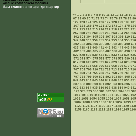
жилые комплексы Москвы
база клиентов по аренде квартир
<<
1
2
3
4
5
6
7
8
9
10
11
12
13
14
15
16
1
67
68
69
70
71
72
73
74
75
76
77
78
79
80
122
123
124
125
126
127
128
129
130
131
167
168
169
170
171
172
173
174
175
17
212
213
214
215
216
217
218
219
220
221
257
258
259
260
261
262
263
264
265
266
302
303
304
305
306
307
308
309
310
311
347
348
349
350
351
352
353
354
355
356
392
393
394
395
396
397
398
399
400
40
437
438
439
440
441
442
443
444
445
446
482
483
484
485
486
487
488
489
490
49
527
528
529
530
531
532
533
534
535
536
572
573
574
575
576
577
578
579
580
58
617
618
619
620
621
622
623
624
625
626
662
663
664
665
666
667
668
669
670
671
707
708
709
710
711
712
713
714
715
716
752
753
754
755
756
757
758
759
760
761
797
798
799
800
801
802
803
804
805
80
842
843
844
845
846
847
848
849
850
851
887
888
889
890
891
892
893
894
895
89
932
933
934
935
936
937
938
939
940
941
977
978
979
980
981
982
983
984
985
98
1017
1018
1019
1020
1021
1022
1023
102
1052
1053
1054
1055
1056
1057
1058
105
1087
1088
1089
1090
1091
1092
1093
10
1123
1124
1125
1126
1127
1128
1129
113
1159
1160
1161
1162
1163
1164
1165
116