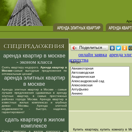
Аре
Поделиться…
онлайн заявка
аренда эли
аренда квартир в москве
агентства
- эконом класса
Метро:
Снять квартиру недорого.
Аренда квартир в
Москве
-самые выгодные предложения по
оптимальным ценам!
аренда элитных квартир
в москве
Аренда элитных квартир в Москве - самые
лучшие предложения сдаваемых в аренду
элитных квартир, в самых престижных
районах города Москва. Аренда квартир в
известных жилых комплексах и клубных
домах Москвы. Аренда элитной
недвижимости - быстро, надежно,
гарантировано!
сдать квартиру в жилом
комплексе
Купить квартиру, купить комнату в Мо
Сдать квартиру в жилом комплексе на