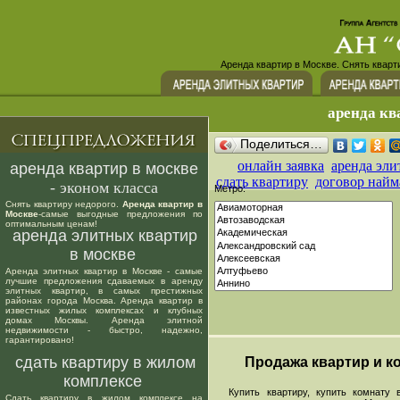
Аренда квартир в Москве. Снять кварт
аренда кв
Поделиться…
онлайн заявка
аренда эли
аренда квартир в москве
сдать квартиру
договор найм
- эконом класса
Метро:
Снять квартиру недорого.
Аренда квартир в
Москве
-самые выгодные предложения по
оптимальным ценам!
аренда элитных квартир
в москве
Аренда элитных квартир в Москве - самые
лучшие предложения сдаваемых в аренду
элитных квартир, в самых престижных
районах города Москва. Аренда квартир в
известных жилых комплексах и клубных
домах Москвы. Аренда элитной
недвижимости - быстро, надежно,
гарантировано!
сдать квартиру в жилом
Продажа квартир и ко
комплексе
Купить квартиру, купить комнату в
Сдать квартиру в жилом комплексе на