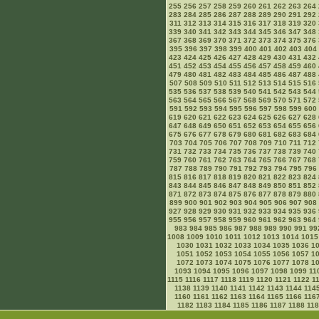
255
256
257
258
259
260
261
262
263
264
283
284
285
286
287
288
289
290
291
292
311
312
313
314
315
316
317
318
319
320
339
340
341
342
343
344
345
346
347
348
367
368
369
370
371
372
373
374
375
376
395
396
397
398
399
400
401
402
403
404
423
424
425
426
427
428
429
430
431
432
451
452
453
454
455
456
457
458
459
460
479
480
481
482
483
484
485
486
487
488
507
508
509
510
511
512
513
514
515
516
535
536
537
538
539
540
541
542
543
544
563
564
565
566
567
568
569
570
571
572
591
592
593
594
595
596
597
598
599
600
619
620
621
622
623
624
625
626
627
628
647
648
649
650
651
652
653
654
655
656
675
676
677
678
679
680
681
682
683
684
703
704
705
706
707
708
709
710
711
712
731
732
733
734
735
736
737
738
739
740
759
760
761
762
763
764
765
766
767
768
787
788
789
790
791
792
793
794
795
796
815
816
817
818
819
820
821
822
823
824
843
844
845
846
847
848
849
850
851
852
871
872
873
874
875
876
877
878
879
880
899
900
901
902
903
904
905
906
907
908
927
928
929
930
931
932
933
934
935
936
955
956
957
958
959
960
961
962
963
964
983
984
985
986
987
988
989
990
991
99
1008
1009
1010
1011
1012
1013
1014
1015
1030
1031
1032
1033
1034
1035
1036
1
1051
1052
1053
1054
1055
1056
1057
1
1072
1073
1074
1075
1076
1077
1078
1
1093
1094
1095
1096
1097
1098
1099
11
1115
1116
1117
1118
1119
1120
1121
1122
1
1138
1139
1140
1141
1142
1143
1144
114
1160
1161
1162
1163
1164
1165
1166
116
1182
1183
1184
1185
1186
1187
1188
11