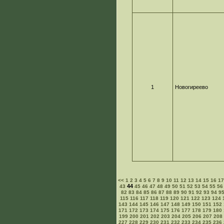
1
Новогиреево
<<
1
2
3
4
5
6
7
8
9
10
11
12
13
14
15
16
1
44
43
45
46
47
48
49
50
51
52
53
54
55
56
82
83
84
85
86
87
88
89
90
91
92
93
94
9
115
116
117
118
119
120
121
122
123
124
143
144
145
146
147
148
149
150
151
152
171
172
173
174
175
176
177
178
179
180
199
200
201
202
203
204
205
206
207
208
227
228
229
230
231
232
233
234
235
236