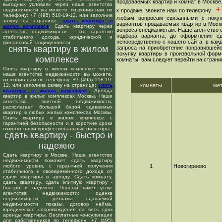
продоваемых квартир и комнат в Москве
выгодных условиях через наше агентство
+7
недвижимости вы можете, позвонив нам по
к продаже, звоните нам по телефону:
телефону: +7 (495) 518-19-12, или заполнив
любым вопросам связанными с покуп
заявку на странице:
сдать квартиру в
вариантов продаваемых квартир в Москв
жилом комплексе
. Сдать квартиру через
вопроса специалистам. Наше агентство о
агентство недвижимости - это гарантия
подбора варианта, до оформления сд
стабильного дохода, юридической и
непосредственно с нашего сайта, в ка
финансовой защищенности.
снять квартиру в жилом
запроса на приобретение понравившейс
покупку квартиры в произвольной форме
комплексе
комнаты, вам следует перейти на страни
Снять квартиру в жилом комплексе через
наше агентство недвижимости вы можете,
позвонив нам по телефону: +7 (495) 518-19-
12, или заполнив заявку на странице:
снять
комнаты
ме
квартиру в жилом комплексе
. Аренда
квартир в жилых комплексах Москвы. Наше
агентство элитной недвижимости,
располагает большой базой сдаваемых
квартир в любых жилых комплексах Москвы.
Снять квартиру в жилом комплексе с
гарантией безопасности и в короткие сроки
помогут наши профессиональные риэлторы.
сдать квартиру - быстро и
надежно
Сдать квартиру в Москве. Наше агентство
недвижимости поможет сдать квартиру
любого уровня, с гарантией получения
1
Новогиреево
стабильного и своевременного дохода от
сдачи квартиры в аренду. Сдать комнату,
сдать квартиру, сдать элитную квартиру -
быстро и надежно. Полный пакет услуг
агентства недвижимости: оценка
недвижимости, реклама сдаваемой
недвижимости, показы, договор найма,
юридическое сопровождение на весь срок
аренды квартиры. Бесплатные консультации
для собственников по телефону: +7 (495)