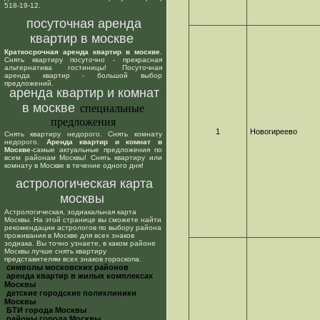
518-19-12.
посуточная аренда
квартир в москве
Краткосрочная аренда квартир в москве
.
Снять квартиру посуточно - прекрасная
альтернатива гостиницы! Посуточная
аренда квартир - большой выбор
предложений.
аренда квартир и комнат
в москве
специальные
предложения
1
Новогиреево
Снять квартиру недорого. Снять комнату
недорого.
Аренда квартир и комнат в
Москве
-самые актуальные предложения по
всем районам Москвы! Снять квартиру или
комнату в Москве в течение одного дня!
астрологическая карта
москвы
Астрологическая, зодиакальная карта
Москвы. На этой странице вы сможете найти
рекомендации астрологов по выбору района
проживания в Москве для всех знаков
зодиака. Вы точно узнаете, в каком районе
Москвы лучше снять квартиру
представителям всех знаков гороскопа.
cимволы московских районов
аренда квартир в жилых комплексах
Москвы
детские городские поликлиники
Москвы
БТИ города Москвы
районы города Москвы