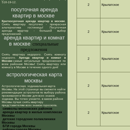
518-19-12.
2
Крылатское
посуточная аренда
квартир в москве
Краткосрочная аренда квартир в москве
.
Снять квартиру посуточно - прекрасная
альтернатива гостиницы! Посуточная
аренда квартир - большой выбор
2
Крылатское
предложений.
аренда квартир и комнат
в москве
специальные
предложения
Снять квартиру недорого. Снять комнату
недорого.
Аренда квартир и комнат в
2
Крылатское
Москве
-самые актуальные предложения по
всем районам Москвы! Снять квартиру или
комнату в Москве в течение одного дня!
астрологическая карта
москвы
2
Крылатское
Астрологическая, зодиакальная карта
Москвы. На этой странице вы сможете найти
рекомендации астрологов по выбору района
проживания в Москве для всех знаков
зодиака. Вы точно узнаете, в каком районе
Москвы лучше снять квартиру
представителям всех знаков гороскопа.
cимволы московских районов
аренда квартир в жилых комплексах
2
Крылатское
Москвы
детские городские поликлиники
Москвы
БТИ города Москвы
районы города Москвы