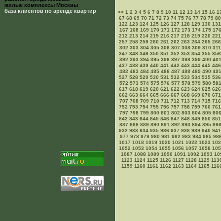
жилые комплексы Москвы
база клиентов по аренде квартир
<<
1
2
3
4
5
6
7
8
9
10
11
12
13
14
15
16
1
67
68
69
70
71
72
73
74
75
76
77
78
79
80
122
123
124
125
126
127
128
129
130
131
167
168
169
170
171
172
173
174
175
17
212
213
214
215
216
217
218
219
220
221
257
258
259
260
261
262
263
264
265
266
302
303
304
305
306
307
308
309
310
311
347
348
349
350
351
352
353
354
355
356
392
393
394
395
396
397
398
399
400
40
437
438
439
440
441
442
443
444
445
446
482
483
484
485
486
487
488
489
490
49
527
528
529
530
531
532
533
534
535
536
572
573
574
575
576
577
578
579
580
58
617
618
619
620
621
622
623
624
625
626
662
663
664
665
666
667
668
669
670
671
707
708
709
710
711
712
713
714
715
716
752
753
754
755
756
757
758
759
760
761
797
798
799
800
801
802
803
804
805
80
842
843
844
845
846
847
848
849
850
851
887
888
889
890
891
892
893
894
895
89
932
933
934
935
936
937
938
939
940
941
977
978
979
980
981
982
983
984
985
98
1017
1018
1019
1020
1021
1022
1023
102
1052
1053
1054
1055
1056
1057
1058
105
1087
1088
1089
1090
1091
1092
1093
10
1123
1124
1125
1126
1127
1128
1129
113
1159
1160
1161
1162
1163
1164
1165
116