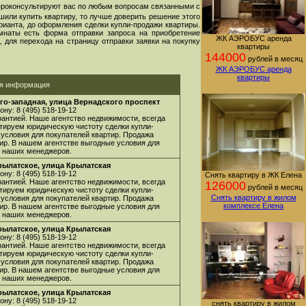
проконсультируют вас по любым вопросам связанными с
шили купить квартиру, то лучше доверить решение этого
арианта, до оформления сделки купли-продажи квартиры.
мнаты есть форма отправки запроса на приобретение
ЖК АЭРОБУС аренда
 для перехода на страницу отправки заявки на покупку
квартиры
144000
рублей в месяц
ЖК АЭРОБУС аренда
квартиры
ая информация
го-западная, улица Вернадского проспект
ну: 8 (495) 518-19-12
арантией. Наше агентство недвижимости, всегда
нтируем юридическую чистоту сделки купли-
 условия для покупателей квартир. Продажа
ир. В нашем агентстве выгодные условия для
 у наших менеджеров.
рылатское, улица Крылатская
ну: 8 (495) 518-19-12
Снять квартиру в ЖК Елена
арантией. Наше агентство недвижимости, всегда
126000
рублей в месяц
нтируем юридическую чистоту сделки купли-
Снять квартиру в жилом
 условия для покупателей квартир. Продажа
комплексе Елена
ир. В нашем агентстве выгодные условия для
 у наших менеджеров.
рылатское, улица Крылатская
ну: 8 (495) 518-19-12
арантией. Наше агентство недвижимости, всегда
нтируем юридическую чистоту сделки купли-
 условия для покупателей квартир. Продажа
ир. В нашем агентстве выгодные условия для
 у наших менеджеров.
рылатское, улица Крылатская
ну: 8 (495) 518-19-12
снять квартиру в жилом