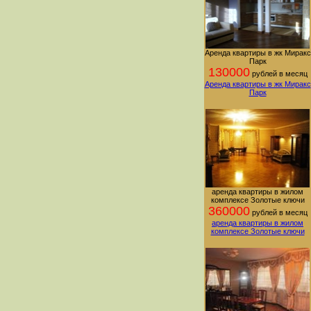
Аренда квартиры в жк Миракс
Парк
130000
рублей в месяц
Аренда квартиры в жк Миракс
Парк
аренда квартиры в жилом
комплексе Золотые ключи
360000
рублей в месяц
аренда квартиры в жилом
комплексе Золотые ключи