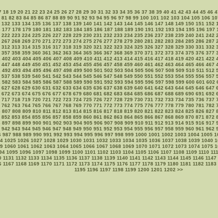
7
18
19
20
21
22
23
24
25
26
27
28
29
30
31
32
33
34
35
36
37
38
39
40
41
42
43
44
45
46
4
81
82
83
84
85
86
87
88
89
90
91
92
93
94
95
96
97
98
99
100
101
102
103
104
105
106
10
132
133
134
135
136
137
138
139
140
141
142
143
144
145
146
147
148
149
150
151
152
6
177
178
179
180
181
182
183
184
185
186
187
188
189
190
191
192
193
194
195
196
197
222
223
224
225
226
227
228
229
230
231
232
233
234
235
236
237
238
239
240
241
242
267
268
269
270
271
272
273
274
275
276
277
278
279
280
281
282
283
284
285
286
287
312
313
314
315
316
317
318
319
320
321
322
323
324
325
326
327
328
329
330
331
332
357
358
359
360
361
362
363
364
365
366
367
368
369
370
371
372
373
374
375
376
377
1
402
403
404
405
406
407
408
409
410
411
412
413
414
415
416
417
418
419
420
421
422
447
448
449
450
451
452
453
454
455
456
457
458
459
460
461
462
463
464
465
466
467
1
492
493
494
495
496
497
498
499
500
501
502
503
504
505
506
507
508
509
510
511
512
537
538
539
540
541
542
543
544
545
546
547
548
549
550
551
552
553
554
555
556
557
1
582
583
584
585
586
587
588
589
590
591
592
593
594
595
596
597
598
599
600
601
602
627
628
629
630
631
632
633
634
635
636
637
638
639
640
641
642
643
644
645
646
647
672
673
674
675
676
677
678
679
680
681
682
683
684
685
686
687
688
689
690
691
692
717
718
719
720
721
722
723
724
725
726
727
728
729
730
731
732
733
734
735
736
737
762
763
764
765
766
767
768
769
770
771
772
773
774
775
776
777
778
779
780
781
782
6
807
808
809
810
811
812
813
814
815
816
817
818
819
820
821
822
823
824
825
826
827
852
853
854
855
856
857
858
859
860
861
862
863
864
865
866
867
868
869
870
871
872
6
897
898
899
900
901
902
903
904
905
906
907
908
909
910
911
912
913
914
915
916
917
942
943
944
945
946
947
948
949
950
951
952
953
954
955
956
957
958
959
960
961
962
6
987
988
989
990
991
992
993
994
995
996
997
998
999
1000
1001
1002
1003
1004
1005
1
4
1025
1026
1027
1028
1029
1030
1031
1032
1033
1034
1035
1036
1037
1038
1039
1040
1
9
1060
1061
1062
1063
1064
1065
1066
1067
1068
1069
1070
1071
1072
1073
1074
1075
1
94
1095
1096
1097
1098
1099
1100
1101
1102
1103
1104
1105
1106
1107
1108
1109
1110
11
0
1131
1132
1133
1134
1135
1136
1137
1138
1139
1140
1141
1142
1143
1144
1145
1146
1147
6
1167
1168
1169
1170
1171
1172
1173
1174
1175
1176
1177
1178
1179
1180
1181
1182
1183
1195
1196
1197
1198
1199
1200
1201
1202
>>