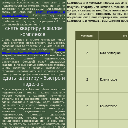
выгодных условиях через наше агентство
квартирах или комнатах предлагаемых к 
недвижимости вы можете, позвонив нам по
покупкой квартир или комнат в Москве,
телефону: +7 (495) 518-19-12, или заполнив
вопроса специалистам. Наше агентство 
заявку на странице:
сдать квартиру в
Также вы можете отправить заявку не
жилом комплексе
. Сдать квартиру через
понравившейся вам квартиры или комнат
агентство недвижимости - это гарантия
квартиры или комнаты, вам следует пере
стабильного дохода, юридической и
финансовой защищенности.
снять квартиру в жилом
комплексе
комнаты
ме
Снять квартиру в жилом комплексе через
наше агентство недвижимости вы можете,
позвонив нам по телефону: +7 (495) 518-19-
12, или заполнив заявку на странице:
снять
квартиру в жилом комплексе
. Аренда
2
Юго-западная
квартир в жилых комплексах Москвы. Наше
агентство элитной недвижимости,
располагает большой базой сдаваемых
квартир в любых жилых комплексах Москвы.
Снять квартиру в жилом комплексе с
гарантией безопасности и в короткие сроки
помогут наши профессиональные риэлторы.
сдать квартиру - быстро и
2
Крылатское
надежно
Сдать квартиру в Москве. Наше агентство
недвижимости поможет сдать квартиру
любого уровня, с гарантией получения
стабильного и своевременного дохода от
сдачи квартиры в аренду. Сдать комнату,
сдать квартиру, сдать элитную квартиру -
2
Крылатское
быстро и надежно. Полный пакет услуг
агентства недвижимости: оценка
недвижимости, реклама сдаваемой
недвижимости, показы, договор найма,
юридическое сопровождение на весь срок
аренды квартиры. Бесплатные консультации
для собственников по телефону: +7 (495)