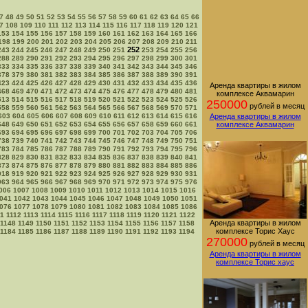
7
48
49
50
51
52
53
54
55
56
57
58
59
60
61
62
63
64
65
66
7
108
109
110
111
112
113
114
115
116
117
118
119
120
121
153
154
155
156
157
158
159
160
161
162
163
164
165
166
198
199
200
201
202
203
204
205
206
207
208
209
210
211
252
243
244
245
246
247
248
249
250
251
253
254
255
256
288
289
290
291
292
293
294
295
296
297
298
299
300
301
333
334
335
336
337
338
339
340
341
342
343
344
345
346
378
379
380
381
382
383
384
385
386
387
388
389
390
391
423
424
425
426
427
428
429
430
431
432
433
434
435
436
Аренда квартиры в жилом
468
469
470
471
472
473
474
475
476
477
478
479
480
481
комплексе Аквамарин
513
514
515
516
517
518
519
520
521
522
523
524
525
526
250000
рублей в месяц
558
559
560
561
562
563
564
565
566
567
568
569
570
571
603
604
605
606
607
608
609
610
611
612
613
614
615
616
Аренда квартиры в жилом
648
649
650
651
652
653
654
655
656
657
658
659
660
661
комплексе Аквамарин
693
694
695
696
697
698
699
700
701
702
703
704
705
706
738
739
740
741
742
743
744
745
746
747
748
749
750
751
783
784
785
786
787
788
789
790
791
792
793
794
795
796
828
829
830
831
832
833
834
835
836
837
838
839
840
841
873
874
875
876
877
878
879
880
881
882
883
884
885
886
918
919
920
921
922
923
924
925
926
927
928
929
930
931
963
964
965
966
967
968
969
970
971
972
973
974
975
976
006
1007
1008
1009
1010
1011
1012
1013
1014
1015
1016
041
1042
1043
1044
1045
1046
1047
1048
1049
1050
1051
076
1077
1078
1079
1080
1081
1082
1083
1084
1085
1086
11
1112
1113
1114
1115
1116
1117
1118
1119
1120
1121
1122
Аренда квартиры в жилом
1148
1149
1150
1151
1152
1153
1154
1155
1156
1157
1158
комплексе Торис Хаус
1184
1185
1186
1187
1188
1189
1190
1191
1192
1193
1194
270000
рублей в месяц
Аренда квартиры в жилом
комплексе Торис хаус