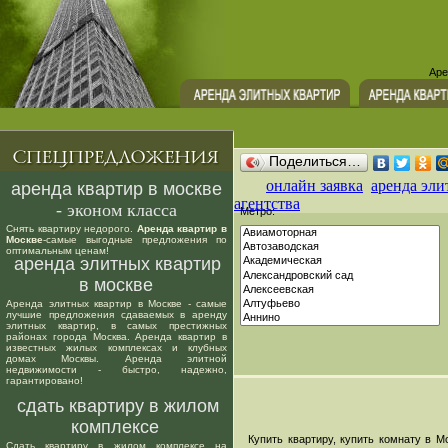
Аре
Поделиться…
онлайн заявка
аренда эли
аренда квартир в москве
агентства
- эконом класса
Метро:
Снять квартиру недорого.
Аренда квартир в
Москве
-самые выгодные предложения по
оптимальным ценам!
аренда элитных квартир
в москве
Аренда элитных квартир в Москве - самые
лучшие предложения сдаваемых в аренду
элитных квартир, в самых престижных
районах города Москва. Аренда квартир в
известных жилых комплексах и клубных
домах Москвы. Аренда элитной
недвижимости - быстро, надежно,
гарантировано!
сдать квартиру в жилом
комплексе
Купить квартиру, купить комнату в Мо
Сдать квартиру в жилом комплексе на