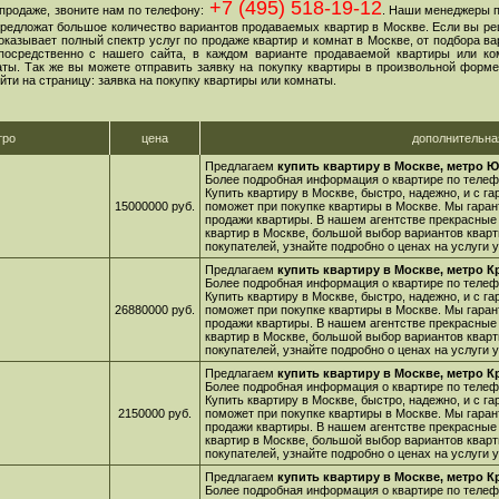
+7 (495) 518-19-12
продаже, звоните нам по телефону:
. Наши менеджеры 
 предложат большое количество вариантов продаваемых квартир в Москве. Если вы ре
оказывает полный спектр услуг по продаже квартир и комнат в Москве, от подбора в
посредственно с нашего сайта, в каждом варианте продаваемой квартиры или ко
ы. Так же вы можете отправить заявку на покупку квартиры в произвольной форме,
йти на страницу: заявка на покупку квартиры или комнаты.
тро
цена
дополнительн
Предлагаем
купить квартиру в Москве, метро Ю
Более подробная информация о квартире по телефо
Купить квартиру в Москве, быстро, надежно, и с г
15000000 руб.
поможет при покупке квартиры в Москве. Мы гара
продажи квартиры. В нашем агентстве прекрасные
квартир в Москве, большой выбор вариантов кварт
покупателей, узнайте подробно о ценах на услуги
Предлагаем
купить квартиру в Москве, метро К
Более подробная информация о квартире по телефо
Купить квартиру в Москве, быстро, надежно, и с г
26880000 руб.
поможет при покупке квартиры в Москве. Мы гара
продажи квартиры. В нашем агентстве прекрасные
квартир в Москве, большой выбор вариантов кварт
покупателей, узнайте подробно о ценах на услуги
Предлагаем
купить квартиру в Москве, метро К
Более подробная информация о квартире по телефо
Купить квартиру в Москве, быстро, надежно, и с г
2150000 руб.
поможет при покупке квартиры в Москве. Мы гара
продажи квартиры. В нашем агентстве прекрасные
квартир в Москве, большой выбор вариантов кварт
покупателей, узнайте подробно о ценах на услуги
Предлагаем
купить квартиру в Москве, метро К
Более подробная информация о квартире по телефо