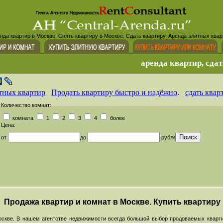
нда квартир в Москве. Снять квартиру в Москве. Сдать квартиру. Аренда элитных квар
аренда квартир, сдат
тных квартир
Продать квартиру быстро и надёжно
.
сдать квар
Количество комнат:
комната
1
2
3
4
более
Цена:
от
до
рублей
Продажа квартир и комнат в Москве. Купить квартиру
скве. В нашем агентстве недвижимости всегда большой выбор продоваемых кварти