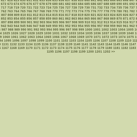
627
628
629
630
631
632
633
634
635
636
637
638
639
640
641
642
643
644
645
646
647
672
673
674
675
676
677
678
679
680
681
682
683
684
685
686
687
688
689
690
691
692
717
718
719
720
721
722
723
724
725
726
727
728
729
730
731
732
733
734
735
736
737
762
763
764
765
766
767
768
769
770
771
772
773
774
775
776
777
778
779
780
781
782
6
807
808
809
810
811
812
813
814
815
816
817
818
819
820
821
822
823
824
825
826
827
852
853
854
855
856
857
858
859
860
861
862
863
864
865
866
867
868
869
870
871
872
6
897
898
899
900
901
902
903
904
905
906
907
908
909
910
911
912
913
914
915
916
917
942
943
944
945
946
947
948
949
950
951
952
953
954
955
956
957
958
959
960
961
962
6
987
988
989
990
991
992
993
994
995
996
997
998
999
1000
1001
1002
1003
1004
1005
1
4
1025
1026
1027
1028
1029
1030
1031
1032
1033
1034
1035
1036
1037
1038
1039
1040
1
9
1060
1061
1062
1063
1064
1065
1066
1067
1068
1069
1070
1071
1072
1073
1074
1075
1
94
1095
1096
1097
1098
1099
1100
1101
1102
1103
1104
1105
1106
1107
1108
1109
1110
11
0
1131
1132
1133
1134
1135
1136
1137
1138
1139
1140
1141
1142
1143
1144
1145
1146
1147
6
1167
1168
1169
1170
1171
1172
1173
1174
1175
1176
1177
1178
1179
1180
1181
1182
1183
1195
1196
1197
1198
1199
1200
1201
1202
>>