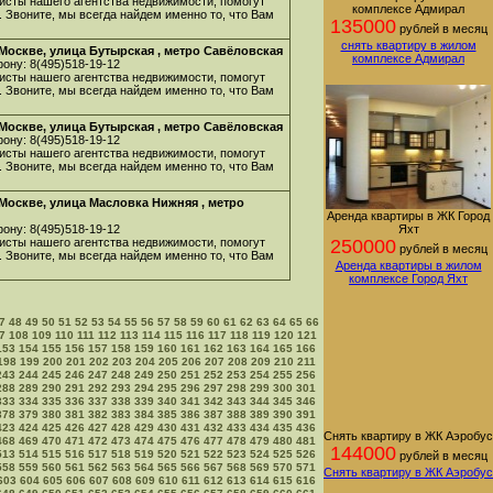
исты нашего агентства недвижимости, помогут
комплексе Адмирал
. Звоните, мы всегда найдем именно то, что Вам
135000
рублей в месяц
снять квартиру в жилом
Москве, улица Бутырская , метро Савёловская
комплексе Адмирал
ону: 8(495)518-19-12
исты нашего агентства недвижимости, помогут
. Звоните, мы всегда найдем именно то, что Вам
Москве, улица Бутырская , метро Савёловская
ону: 8(495)518-19-12
исты нашего агентства недвижимости, помогут
. Звоните, мы всегда найдем именно то, что Вам
Москве, улица Масловка Нижняя , метро
Аренда квартиры в ЖК Город
ону: 8(495)518-19-12
Яхт
исты нашего агентства недвижимости, помогут
250000
рублей в месяц
. Звоните, мы всегда найдем именно то, что Вам
Аренда квартиры в жилом
комплексе Город Яхт
7
48
49
50
51
52
53
54
55
56
57
58
59
60
61
62
63
64
65
66
7
108
109
110
111
112
113
114
115
116
117
118
119
120
121
153
154
155
156
157
158
159
160
161
162
163
164
165
166
198
199
200
201
202
203
204
205
206
207
208
209
210
211
243
244
245
246
247
248
249
250
251
252
253
254
255
256
288
289
290
291
292
293
294
295
296
297
298
299
300
301
333
334
335
336
337
338
339
340
341
342
343
344
345
346
378
379
380
381
382
383
384
385
386
387
388
389
390
391
423
424
425
426
427
428
429
430
431
432
433
434
435
436
Снять квартиру в ЖК Аэробус
468
469
470
471
472
473
474
475
476
477
478
479
480
481
144000
513
514
515
516
517
518
519
520
521
522
523
524
525
526
рублей в месяц
558
559
560
561
562
563
564
565
566
567
568
569
570
571
Снять квартиру в ЖК Аэробус
603
604
605
606
607
608
609
610
611
612
613
614
615
616