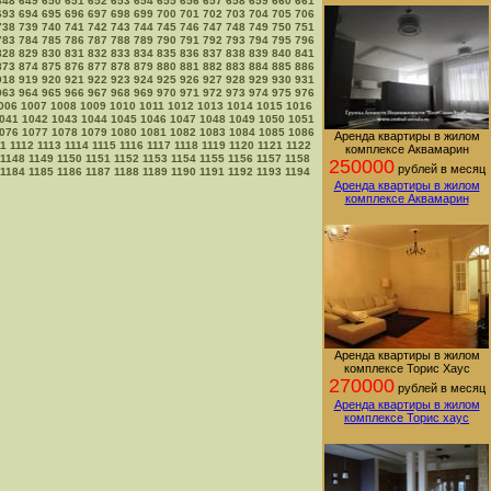
648
649
650
651
652
653
654
655
656
657
658
659
660
661
693
694
695
696
697
698
699
700
701
702
703
704
705
706
738
739
740
741
742
743
744
745
746
747
748
749
750
751
783
784
785
786
787
788
789
790
791
792
793
794
795
796
828
829
830
831
832
833
834
835
836
837
838
839
840
841
873
874
875
876
877
878
879
880
881
882
883
884
885
886
918
919
920
921
922
923
924
925
926
927
928
929
930
931
963
964
965
966
967
968
969
970
971
972
973
974
975
976
006
1007
1008
1009
1010
1011
1012
1013
1014
1015
1016
041
1042
1043
1044
1045
1046
1047
1048
1049
1050
1051
076
1077
1078
1079
1080
1081
1082
1083
1084
1085
1086
Аренда квартиры в жилом
11
1112
1113
1114
1115
1116
1117
1118
1119
1120
1121
1122
комплексе Аквамарин
1148
1149
1150
1151
1152
1153
1154
1155
1156
1157
1158
250000
рублей в месяц
1184
1185
1186
1187
1188
1189
1190
1191
1192
1193
1194
Аренда квартиры в жилом
комплексе Аквамарин
Аренда квартиры в жилом
комплексе Торис Хаус
270000
рублей в месяц
Аренда квартиры в жилом
комплексе Торис хаус