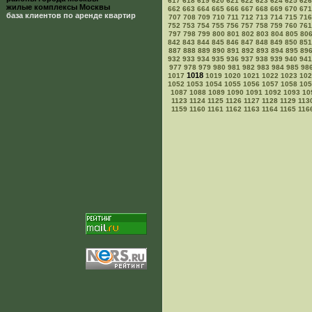
617
618
619
620
621
622
623
624
625
626
жилые комплексы Москвы
662
663
664
665
666
667
668
669
670
671
база клиентов по аренде квартир
707
708
709
710
711
712
713
714
715
716
752
753
754
755
756
757
758
759
760
761
797
798
799
800
801
802
803
804
805
80
842
843
844
845
846
847
848
849
850
851
887
888
889
890
891
892
893
894
895
89
932
933
934
935
936
937
938
939
940
941
977
978
979
980
981
982
983
984
985
98
1018
1017
1019
1020
1021
1022
1023
102
1052
1053
1054
1055
1056
1057
1058
105
1087
1088
1089
1090
1091
1092
1093
10
1123
1124
1125
1126
1127
1128
1129
113
1159
1160
1161
1162
1163
1164
1165
116