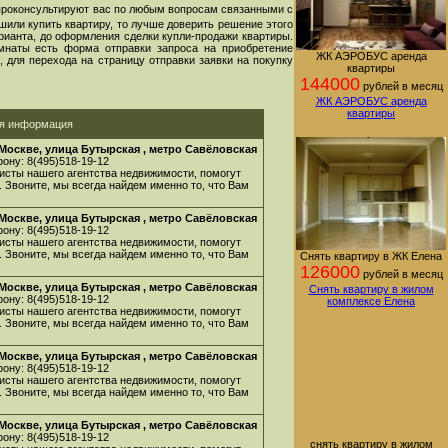
проконсультируют вас по любым вопросам связанными с
шили купить квартиру, то лучше доверить решение этого
арианта, до оформления сделки купли-продажи квартиры.
мнаты есть форма отправки запроса на приобретение
ЖК АЭРОБУС аренда
 для перехода на страницу отправки заявки на покупку
квартиры
144000
рублей в месяц
ЖК АЭРОБУС аренда
квартиры
ая информация
Москве, улица Бутырская , метро Савёловская
ону: 8(495)518-19-12
исты нашего агентства недвижимости, помогут
. Звоните, мы всегда найдем именно то, что Вам
Москве, улица Бутырская , метро Савёловская
ону: 8(495)518-19-12
исты нашего агентства недвижимости, помогут
. Звоните, мы всегда найдем именно то, что Вам
Снять квартиру в ЖК Елена
126000
рублей в месяц
Москве, улица Бутырская , метро Савёловская
Снять квартиру в жилом
ону: 8(495)518-19-12
комплексе Елена
исты нашего агентства недвижимости, помогут
. Звоните, мы всегда найдем именно то, что Вам
Москве, улица Бутырская , метро Савёловская
ону: 8(495)518-19-12
исты нашего агентства недвижимости, помогут
. Звоните, мы всегда найдем именно то, что Вам
Москве, улица Бутырская , метро Савёловская
ону: 8(495)518-19-12
снять квартиру в жилом