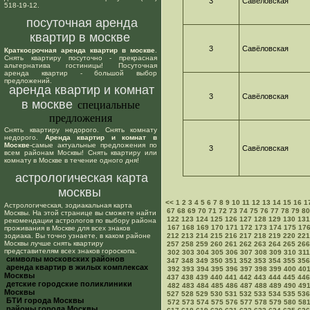
3
Савёловская
518-19-12.
посуточная аренда
квартир в москве
3
Савёловская
Краткосрочная аренда квартир в москве
.
Снять квартиру посуточно - прекрасная
альтернатива гостиницы! Посуточная
аренда квартир - большой выбор
предложений.
аренда квартир и комнат
3
Савёловская
в москве
специальные
предложения
Снять квартиру недорого. Снять комнату
недорого.
Аренда квартир и комнат в
Москве
-самые актуальные предложения по
3
Савёловская
всем районам Москвы! Снять квартиру или
комнату в Москве в течение одного дня!
астрологическая карта
москвы
<<
1
2
3
4
5
6
7
8
9
10
11
12
13
14
15
16
1
Астрологическая, зодиакальная карта
67
68
69
70
71
72
73
74
75
76
77
78
79
80
Москвы. На этой странице вы сможете найти
122
123
124
125
126
127
128
129
130
131
рекомендации астрологов по выбору района
167
168
169
170
171
172
173
174
175
17
проживания в Москве для всех знаков
зодиака. Вы точно узнаете, в каком районе
212
213
214
215
216
217
218
219
220
221
Москвы лучше снять квартиру
257
258
259
260
261
262
263
264
265
266
представителям всех знаков гороскопа.
302
303
304
305
306
307
308
309
310
311
cимволы московских районов
347
348
349
350
351
352
353
354
355
356
аренда квартир в жилых комплексах
392
393
394
395
396
397
398
399
400
40
Москвы
437
438
439
440
441
442
443
444
445
446
детские городские поликлиники
482
483
484
485
486
487
488
489
490
49
Москвы
527
528
529
530
531
532
533
534
535
536
БТИ города Москвы
572
573
574
575
576
577
578
579
580
58
районы города Москвы