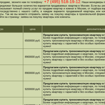
+7 (495) 518-19-12
продаже, звоните нам по телефону:
. Наши менеджеры 
 предложат большое количество вариантов продаваемых квартир в Москве. Если вы ре
оказывает полный спектр услуг по продаже квартир и комнат в Москве, от подбора в
посредственно с нашего сайта, в каждом варианте продаваемой квартиры или ко
ы. Так же вы можете отправить заявку на покупку квартиры в произвольной форме,
йти на страницу: заявка на покупку квартиры или комнаты.
тро
цена
дополнительн
Предлагаем купить трехкомнатную квартиру в 
Более подробная информация о квартире, по телеф
6500000 руб.
купить трехкомнатную квартиру в Москве, специал
купить квартиру с гарантией и без особых проблем
нужно!
Предлагаем купить трехкомнатную квартиру в 
Более подробная информация о квартире, по телеф
8900000 руб.
купить трехкомнатную квартиру в Москве, специал
купить квартиру с гарантией и без особых проблем
нужно!
Предлагаем купить трехкомнатную квартиру в 
Более подробная информация о квартире, по телеф
8900000 руб.
купить трехкомнатную квартиру в Москве, специал
купить квартиру с гарантией и без особых проблем
нужно!
Предлагаем купить трехкомнатную квартиру в 
Более подробная информация о квартире, по телеф
9200000 руб.
купить трехкомнатную квартиру в Москве, специал
купить квартиру с гарантией и без особых проблем
нужно!
Предлагаем купить трехкомнатную квартиру в 
Более подробная информация о квартире, по телеф