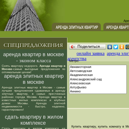
Аре
Поделиться…
онлайн заявка
аренда эли
аренда квартир в москве
агентства
- эконом класса
Метро:
Снять квартиру недорого.
Аренда квартир в
Москве
-самые выгодные предложения по
оптимальным ценам!
аренда элитных квартир
в москве
Аренда элитных квартир в Москве - самые
лучшие предложения сдаваемых в аренду
элитных квартир, в самых престижных
районах города Москва. Аренда квартир в
известных жилых комплексах и клубных
домах Москвы. Аренда элитной
недвижимости - быстро, надежно,
гарантировано!
сдать квартиру в жилом
комплексе
Купить квартиру, купить комнату в Мо
Сдать квартиру в жилом комплексе на