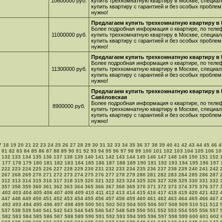
10600000 руб.
купить трехкомнатную квартиру в Москве, специал
купить квартиру с гарантией и без особых проблем
нужно!
Предлагаем купить трехкомнатную квартиру в 
Более подробная информация о квартире, по телеф
11000000 руб.
купить трехкомнатную квартиру в Москве, специал
купить квартиру с гарантией и без особых проблем
нужно!
Предлагаем купить трехкомнатную квартиру в 
Более подробная информация о квартире, по телеф
11300000 руб.
купить трехкомнатную квартиру в Москве, специал
купить квартиру с гарантией и без особых проблем
нужно!
Предлагаем купить трехкомнатную квартиру в 
Савёловская
Более подробная информация о квартире, по телеф
8900000 руб.
купить трехкомнатную квартиру в Москве, специал
купить квартиру с гарантией и без особых проблем
нужно!
7
18
19
20
21
22
23
24
25
26
27
28
29
30
31
32
33
34
35
36
37
38
39
40
41
42
43
44
45
46
4
81
82
83
84
85
86
87
88
89
90
91
92
93
94
95
96
97
98
99
100
101
102
103
104
105
106
10
132
133
134
135
136
137
138
139
140
141
142
143
144
145
146
147
148
149
150
151
152
6
177
178
179
180
181
182
183
184
185
186
187
188
189
190
191
192
193
194
195
196
197
222
223
224
225
226
227
228
229
230
231
232
233
234
235
236
237
238
239
240
241
242
267
268
269
270
271
272
273
274
275
276
277
278
279
280
281
282
283
284
285
286
287
312
313
314
315
316
317
318
319
320
321
322
323
324
325
326
327
328
329
330
331
332
357
358
359
360
361
362
363
364
365
366
367
368
369
370
371
372
373
374
375
376
377
1
402
403
404
405
406
407
408
409
410
411
412
413
414
415
416
417
418
419
420
421
422
447
448
449
450
451
452
453
454
455
456
457
458
459
460
461
462
463
464
465
466
467
1
492
493
494
495
496
497
498
499
500
501
502
503
504
505
506
507
508
509
510
511
512
537
538
539
540
541
542
543
544
545
546
547
548
549
550
551
552
553
554
555
556
557
1
582
583
584
585
586
587
588
589
590
591
592
593
594
595
596
597
598
599
600
601
602