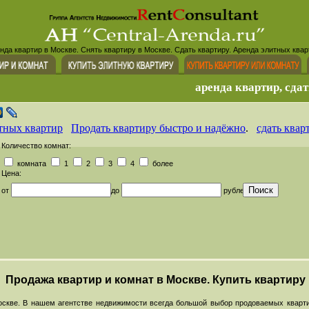
нда квартир в Москве. Снять квартиру в Москве. Сдать квартиру. Аренда элитных квар
аренда квартир, сдат
тных квартир
Продать квартиру быстро и надёжно
.
сдать квар
Количество комнат:
комната
1
2
3
4
более
Цена:
от
до
рублей
Продажа квартир и комнат в Москве. Купить квартиру
скве. В нашем агентстве недвижимости всегда большой выбор продоваемых кварти