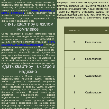
выгодных условиях через наше агентство
квартирах или комнатах предлагаемых к 
недвижимости вы можете, позвонив нам по
покупкой квартир или комнат в Москве,
телефону: +7 (495) 518-19-12, или заполнив
вопроса специалистам. Наше агентство 
заявку на странице:
сдать квартиру в
Также вы можете отправить заявку не
жилом комплексе
. Сдать квартиру через
понравившейся вам квартиры или комнат
агентство недвижимости - это гарантия
квартиры или комнаты, вам следует пере
стабильного дохода, юридической и
финансовой защищенности.
снять квартиру в жилом
комплексе
комнаты
ме
Снять квартиру в жилом комплексе через
наше агентство недвижимости вы можете,
позвонив нам по телефону: +7 (495) 518-19-
12, или заполнив заявку на странице:
снять
3
Савёловская
квартиру в жилом комплексе
. Аренда
квартир в жилых комплексах Москвы. Наше
агентство элитной недвижимости,
располагает большой базой сдаваемых
квартир в любых жилых комплексах Москвы.
Снять квартиру в жилом комплексе с
3
Савёловская
гарантией безопасности и в короткие сроки
помогут наши профессиональные риэлторы.
сдать квартиру - быстро и
надежно
3
Савёловская
Сдать квартиру в Москве. Наше агентство
недвижимости поможет сдать квартиру
любого уровня, с гарантией получения
стабильного и своевременного дохода от
сдачи квартиры в аренду. Сдать комнату,
сдать квартиру, сдать элитную квартиру -
быстро и надежно. Полный пакет услуг
3
Савёловская
агентства недвижимости: оценка
недвижимости, реклама сдаваемой
недвижимости, показы, договор найма,
юридическое сопровождение на весь срок
аренды квартиры. Бесплатные консультации
для собственников по телефону: +7 (495)