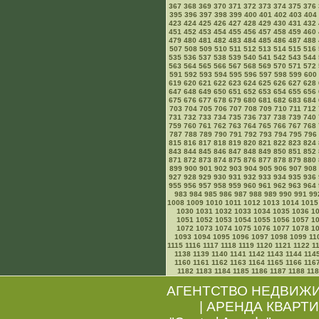
367
368
369
370
371
372
373
374
375
376
395
396
397
398
399
400
401
402
403
404
423
424
425
426
427
428
429
430
431
432
451
452
453
454
455
456
457
458
459
460
479
480
481
482
483
484
485
486
487
488
507
508
509
510
511
512
513
514
515
516
535
536
537
538
539
540
541
542
543
544
563
564
565
566
567
568
569
570
571
572
591
592
593
594
595
596
597
598
599
600
619
620
621
622
623
624
625
626
627
628
647
648
649
650
651
652
653
654
655
656
675
676
677
678
679
680
681
682
683
684
703
704
705
706
707
708
709
710
711
712
731
732
733
734
735
736
737
738
739
740
759
760
761
762
763
764
765
766
767
768
787
788
789
790
791
792
793
794
795
796
815
816
817
818
819
820
821
822
823
824
843
844
845
846
847
848
849
850
851
852
871
872
873
874
875
876
877
878
879
880
899
900
901
902
903
904
905
906
907
908
927
928
929
930
931
932
933
934
935
936
955
956
957
958
959
960
961
962
963
964
983
984
985
986
987
988
989
990
991
99
1008
1009
1010
1011
1012
1013
1014
1015
1030
1031
1032
1033
1034
1035
1036
1
1051
1052
1053
1054
1055
1056
1057
1
1072
1073
1074
1075
1076
1077
1078
1
1093
1094
1095
1096
1097
1098
1099
11
1115
1116
1117
1118
1119
1120
1121
1122
1
1138
1139
1140
1141
1142
1143
1144
114
1160
1161
1162
1163
1164
1165
1166
116
1182
1183
1184
1185
1186
1187
1188
11
АГЕНТСТВО НЕДВИЖ
|
АРЕНДА КВАРТИ