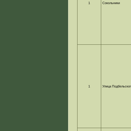
1
Сокольники
1
Улица Подбельско