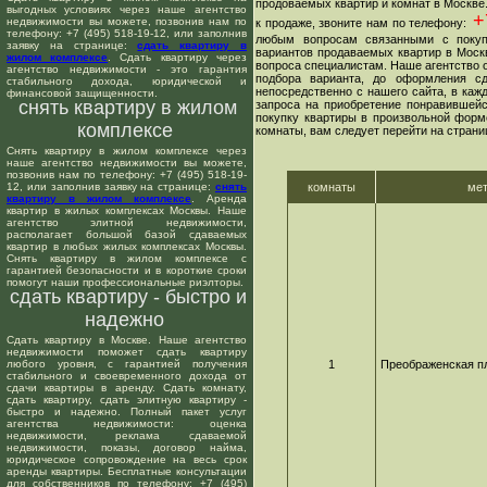
продоваемых квартир и комнат в Москве
выгодных условиях через наше агентство
+7
недвижимости вы можете, позвонив нам по
к продаже, звоните нам по телефону:
телефону: +7 (495) 518-19-12, или заполнив
любым вопросам связанными с покуп
заявку на странице:
сдать квартиру в
вариантов продаваемых квартир в Москв
жилом комплексе
. Сдать квартиру через
вопроса специалистам. Наше агентство о
агентство недвижимости - это гарантия
подбора варианта, до оформления сд
стабильного дохода, юридической и
непосредственно с нашего сайта, в ка
финансовой защищенности.
снять квартиру в жилом
запроса на приобретение понравившейс
покупку квартиры в произвольной форме
комплексе
комнаты, вам следует перейти на страни
Снять квартиру в жилом комплексе через
наше агентство недвижимости вы можете,
позвонив нам по телефону: +7 (495) 518-19-
12, или заполнив заявку на странице:
снять
комнаты
ме
квартиру в жилом комплексе
. Аренда
квартир в жилых комплексах Москвы. Наше
агентство элитной недвижимости,
располагает большой базой сдаваемых
квартир в любых жилых комплексах Москвы.
Снять квартиру в жилом комплексе с
гарантией безопасности и в короткие сроки
помогут наши профессиональные риэлторы.
сдать квартиру - быстро и
надежно
Сдать квартиру в Москве. Наше агентство
недвижимости поможет сдать квартиру
любого уровня, с гарантией получения
1
Преображенская п
стабильного и своевременного дохода от
сдачи квартиры в аренду. Сдать комнату,
сдать квартиру, сдать элитную квартиру -
быстро и надежно. Полный пакет услуг
агентства недвижимости: оценка
недвижимости, реклама сдаваемой
недвижимости, показы, договор найма,
юридическое сопровождение на весь срок
аренды квартиры. Бесплатные консультации
для собственников по телефону: +7 (495)