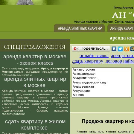
Аренда квартир в Москве. Снять кварт
аренда кв
Поделиться…
онлайн заявка
аренда эли
аренда квартир в москве
сдать квартиру
договор найм
- эконом класса
Метро:
Снять квартиру недорого.
Аренда квартир в
Москве
-самые выгодные предложения по
оптимальным ценам!
аренда элитных квартир
в москве
Аренда элитных квартир в Москве - самые
лучшие предложения сдаваемых в аренду
элитных квартир, в самых престижных
районах города Москва. Аренда квартир в
известных жилых комплексах и клубных
домах Москвы. Аренда элитной
недвижимости - быстро, надежно,
гарантировано!
сдать квартиру в жилом
Продажа квартир и ко
комплексе
Купить квартиру, купить комнату в
Сдать квартиру в жилом комплексе на