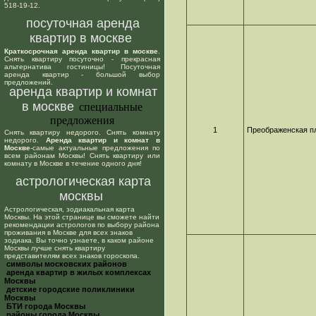
518-19-12.
посуточная аренда
квартир в москве
Краткосрочная аренда квартир в москве
.
Снять квартиру посуточно - прекрасная
альтернатива гостиницы! Посуточная
аренда квартир - большой выбор
предложений.
аренда квартир и комнат
в москве
специальные
предложения
1
Преображенская п
Снять квартиру недорого. Снять комнату
недорого.
Аренда квартир и комнат в
Москве
-самые актуальные предложения по
всем районам Москвы! Снять квартиру или
комнату в Москве в течение одного дня!
астрологическая карта
москвы
Астрологическая, зодиакальная карта
Москвы. На этой странице вы сможете найти
рекомендации астрологов по выбору района
проживания в Москве для всех знаков
зодиака. Вы точно узнаете, в каком районе
Москвы лучше снять квартиру
представителям всех знаков гороскопа.
cимволы московских районов
аренда квартир в жилых комплексах
Москвы
детские городские поликлиники
Москвы
БТИ города Москвы
районы города Москвы