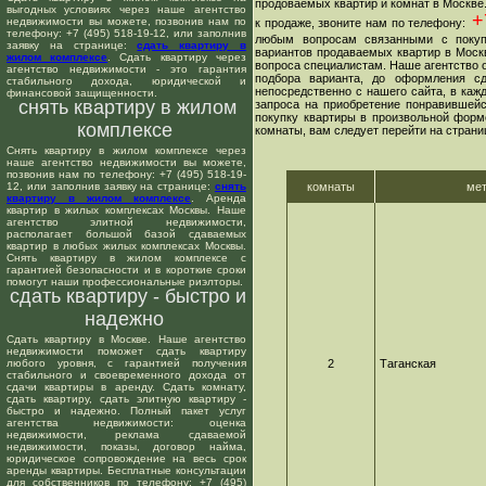
продоваемых квартир и комнат в Москве
выгодных условиях через наше агентство
+7
недвижимости вы можете, позвонив нам по
к продаже, звоните нам по телефону:
телефону: +7 (495) 518-19-12, или заполнив
любым вопросам связанными с покуп
заявку на странице:
сдать квартиру в
вариантов продаваемых квартир в Москв
жилом комплексе
. Сдать квартиру через
вопроса специалистам. Наше агентство о
агентство недвижимости - это гарантия
подбора варианта, до оформления сд
стабильного дохода, юридической и
непосредственно с нашего сайта, в ка
финансовой защищенности.
снять квартиру в жилом
запроса на приобретение понравившейс
покупку квартиры в произвольной форме
комплексе
комнаты, вам следует перейти на страни
Снять квартиру в жилом комплексе через
наше агентство недвижимости вы можете,
позвонив нам по телефону: +7 (495) 518-19-
12, или заполнив заявку на странице:
снять
комнаты
ме
квартиру в жилом комплексе
. Аренда
квартир в жилых комплексах Москвы. Наше
агентство элитной недвижимости,
располагает большой базой сдаваемых
квартир в любых жилых комплексах Москвы.
Снять квартиру в жилом комплексе с
гарантией безопасности и в короткие сроки
помогут наши профессиональные риэлторы.
сдать квартиру - быстро и
надежно
Сдать квартиру в Москве. Наше агентство
недвижимости поможет сдать квартиру
любого уровня, с гарантией получения
2
Таганская
стабильного и своевременного дохода от
сдачи квартиры в аренду. Сдать комнату,
сдать квартиру, сдать элитную квартиру -
быстро и надежно. Полный пакет услуг
агентства недвижимости: оценка
недвижимости, реклама сдаваемой
недвижимости, показы, договор найма,
юридическое сопровождение на весь срок
аренды квартиры. Бесплатные консультации
для собственников по телефону: +7 (495)