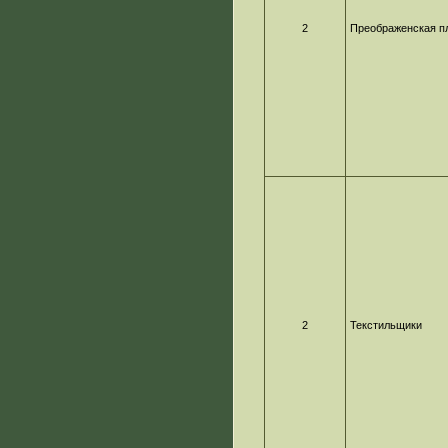
2
Преображенская п
2
Текстильщики