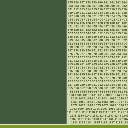
255
256
257
258
259
260
261
262
263
264
283
284
285
286
287
288
289
290
291
292
311
312
313
314
315
316
317
318
319
320
339
340
341
342
343
344
345
346
347
348
367
368
369
370
371
372
373
374
375
376
395
396
397
398
399
400
401
402
403
404
423
424
425
426
427
428
429
430
431
432
451
452
453
454
455
456
457
458
459
460
479
480
481
482
483
484
485
486
487
488
507
508
509
510
511
512
513
514
515
516
535
536
537
538
539
540
541
542
543
544
563
564
565
566
567
568
569
570
571
572
591
592
593
594
595
596
597
598
599
600
619
620
621
622
623
624
625
626
627
628
647
648
649
650
651
652
653
654
655
656
675
676
677
678
679
680
681
682
683
684
703
704
705
706
707
708
709
710
711
712
731
732
733
734
735
736
737
738
739
740
759
760
761
762
763
764
765
766
767
768
787
788
789
790
791
792
793
794
795
796
815
816
817
818
819
820
821
822
823
824
843
844
845
846
847
848
849
850
851
852
871
872
873
874
875
876
877
878
879
880
899
900
901
902
903
904
905
906
907
908
927
928
929
930
931
932
933
934
935
936
955
956
957
958
959
960
961
962
963
964
983
984
985
986
987
988
989
990
991
99
1008
1009
1010
1011
1012
1013
1014
1015
1030
1031
1032
1033
1034
1035
1036
1
1051
1052
1053
1054
1055
1056
1057
1
1072
1073
1074
1075
1076
1077
1078
1
1093
1094
1095
1096
1097
1098
1099
11
1115
1116
1117
1118
1119
1120
1121
1122
1
1138
1139
1140
1141
1142
1143
1144
114
1160
1161
1162
1163
1164
1165
1166
116
1182
1183
1184
1185
1186
1187
1188
11