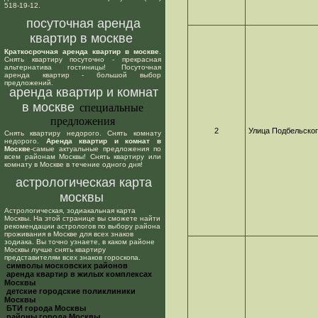
518-19-12.
посуточная аренда
квартир в москве
Краткосрочная аренда квартир в москве
.
Снять квартиру посуточно - прекрасная
альтернатива гостиницы! Посуточная
аренда квартир - большой выбор
предложений.
аренда квартир и комнат
в москве
специальные
предложения
2
Улица Подбельско
Снять квартиру недорого. Снять комнату
недорого.
Аренда квартир и комнат в
Москве
-самые актуальные предложения по
всем районам Москвы! Снять квартиру или
комнату в Москве в течение одного дня!
астрологическая карта
москвы
Астрологическая, зодиакальная карта
Москвы. На этой странице вы сможете найти
рекомендации астрологов по выбору района
проживания в Москве для всех знаков
зодиака. Вы точно узнаете, в каком районе
Москвы лучше снять квартиру
представителям всех знаков гороскопа.
cимволы московских районов
аренда квартир в жилых комплексах
Москвы
детские городские поликлиники
Москвы
БТИ города Москвы
районы города Москвы