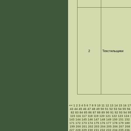
2
Текстильщики
<<
1
2
3
4
5
6
7
8
9
10
11
12
13
14
15
16
1
43
44
45
46
47
48
49
50
51
52
53
54
55
56
82
83
84
85
86
87
88
89
90
91
92
93
94
9
115
116
117
118
119
120
121
122
123
124
143
144
145
146
147
148
149
150
151
152
171
172
173
174
175
176
177
178
179
180
199
200
201
202
203
204
205
206
207
208
227
228
229
230
231
232
233
234
235
236