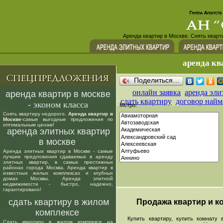
Аренда квартир в Москве. Снять кварт
аренда кв
Поделиться…
онлайн заявка
аренда эли
аренда квартир в москве
сдать квартиру
договор найм
- эконом класса
Метро:
Снять квартиру недорого.
Аренда квартир в
Москве
-самые выгодные предложения по
оптимальным ценам!
аренда элитных квартир
в москве
Аренда элитных квартир в Москве - самые
лучшие предложения сдаваемых в аренду
элитных квартир, в самых престижных
районах города Москва. Аренда квартир в
известных жилых комплексах и клубных
домах Москвы. Аренда элитной
недвижимости - быстро, надежно,
гарантировано!
сдать квартиру в жилом
Продажа квартир и ко
комплексе
Купить квартиру, купить комнату в
Сдать квартиру в жилом комплексе на