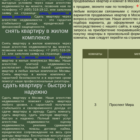
продоваемых квартир и комнат в Москве
выгодных условиях через наше агентство
+7
недвижимости вы можете, позвонив нам по
к продаже, звоните нам по телефону:
телефону: +7 (495) 518-19-12, или заполнив
любым вопросам связанными с покуп
заявку на странице:
сдать квартиру в
вариантов продаваемых квартир в Москв
жилом комплексе
. Сдать квартиру через
вопроса специалистам. Наше агентство о
агентство недвижимости - это гарантия
подбора варианта, до оформления сд
стабильного дохода, юридической и
непосредственно с нашего сайта, в ка
финансовой защищенности.
снять квартиру в жилом
запроса на приобретение понравившейс
покупку квартиры в произвольной форме
комплексе
комнаты, вам следует перейти на страни
Снять квартиру в жилом комплексе через
наше агентство недвижимости вы можете,
позвонив нам по телефону: +7 (495) 518-19-
12, или заполнив заявку на странице:
снять
комнаты
ме
квартиру в жилом комплексе
. Аренда
квартир в жилых комплексах Москвы. Наше
агентство элитной недвижимости,
располагает большой базой сдаваемых
квартир в любых жилых комплексах Москвы.
Снять квартиру в жилом комплексе с
гарантией безопасности и в короткие сроки
помогут наши профессиональные риэлторы.
сдать квартиру - быстро и
надежно
Сдать квартиру в Москве. Наше агентство
недвижимости поможет сдать квартиру
любого уровня, с гарантией получения
3
Проспект Мира
стабильного и своевременного дохода от
сдачи квартиры в аренду. Сдать комнату,
сдать квартиру, сдать элитную квартиру -
быстро и надежно. Полный пакет услуг
агентства недвижимости: оценка
недвижимости, реклама сдаваемой
недвижимости, показы, договор найма,
юридическое сопровождение на весь срок
аренды квартиры. Бесплатные консультации
для собственников по телефону: +7 (495)