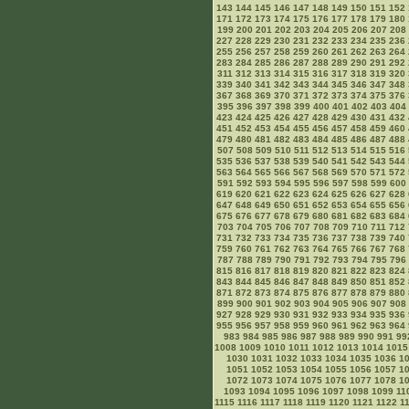
143
144
145
146
147
148
149
150
151
152
171
172
173
174
175
176
177
178
179
180
199
200
201
202
203
204
205
206
207
208
227
228
229
230
231
232
233
234
235
236
255
256
257
258
259
260
261
262
263
264
283
284
285
286
287
288
289
290
291
292
311
312
313
314
315
316
317
318
319
320
339
340
341
342
343
344
345
346
347
348
367
368
369
370
371
372
373
374
375
376
395
396
397
398
399
400
401
402
403
404
423
424
425
426
427
428
429
430
431
432
451
452
453
454
455
456
457
458
459
460
479
480
481
482
483
484
485
486
487
488
507
508
509
510
511
512
513
514
515
516
535
536
537
538
539
540
541
542
543
544
563
564
565
566
567
568
569
570
571
572
591
592
593
594
595
596
597
598
599
600
619
620
621
622
623
624
625
626
627
628
647
648
649
650
651
652
653
654
655
656
675
676
677
678
679
680
681
682
683
684
703
704
705
706
707
708
709
710
711
712
731
732
733
734
735
736
737
738
739
740
759
760
761
762
763
764
765
766
767
768
787
788
789
790
791
792
793
794
795
796
815
816
817
818
819
820
821
822
823
824
843
844
845
846
847
848
849
850
851
852
871
872
873
874
875
876
877
878
879
880
899
900
901
902
903
904
905
906
907
908
927
928
929
930
931
932
933
934
935
936
955
956
957
958
959
960
961
962
963
964
983
984
985
986
987
988
989
990
991
99
1008
1009
1010
1011
1012
1013
1014
1015
1030
1031
1032
1033
1034
1035
1036
1
1051
1052
1053
1054
1055
1056
1057
1
1072
1073
1074
1075
1076
1077
1078
1
1093
1094
1095
1096
1097
1098
1099
11
1115
1116
1117
1118
1119
1120
1121
1122
1