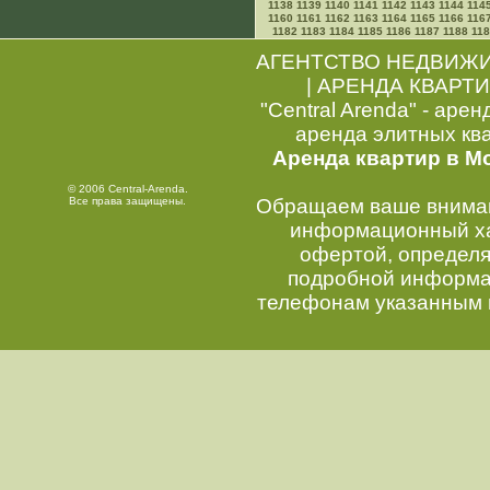
1138
1139
1140
1141
1142
1143
1144
114
1160
1161
1162
1163
1164
1165
1166
116
1182
1183
1184
1185
1186
1187
1188
11
АГЕНТСТВО НЕДВИЖ
|
АРЕНДА КВАРТИ
"Central Arenda" - арен
аренда элитных кв
Аренда квартир в М
© 2006 Central-Arenda.
Все права защищены.
Обращаем ваше внимани
информационный хар
офертой, определ
подробной информац
телефонам указанным 