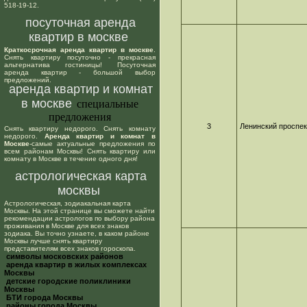
518-19-12.
посуточная аренда
квартир в москве
Краткосрочная аренда квартир в москве
.
Снять квартиру посуточно - прекрасная
альтернатива гостиницы! Посуточная
аренда квартир - большой выбор
предложений.
аренда квартир и комнат
в москве
специальные
предложения
3
Ленинский проспек
Снять квартиру недорого. Снять комнату
недорого.
Аренда квартир и комнат в
Москве
-самые актуальные предложения по
всем районам Москвы! Снять квартиру или
комнату в Москве в течение одного дня!
астрологическая карта
москвы
Астрологическая, зодиакальная карта
Москвы. На этой странице вы сможете найти
рекомендации астрологов по выбору района
проживания в Москве для всех знаков
зодиака. Вы точно узнаете, в каком районе
Москвы лучше снять квартиру
представителям всех знаков гороскопа.
cимволы московских районов
аренда квартир в жилых комплексах
Москвы
детские городские поликлиники
Москвы
БТИ города Москвы
районы города Москвы