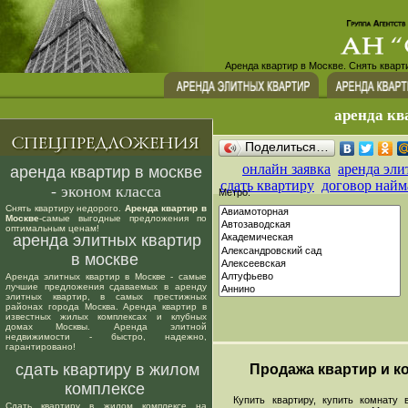
Аренда квартир в Москве. Снять кварт
аренда кв
Поделиться…
онлайн заявка
аренда эли
аренда квартир в москве
сдать квартиру
договор найм
- эконом класса
Метро:
Снять квартиру недорого.
Аренда квартир в
Москве
-самые выгодные предложения по
оптимальным ценам!
аренда элитных квартир
в москве
Аренда элитных квартир в Москве - самые
лучшие предложения сдаваемых в аренду
элитных квартир, в самых престижных
районах города Москва. Аренда квартир в
известных жилых комплексах и клубных
домах Москвы. Аренда элитной
недвижимости - быстро, надежно,
гарантировано!
сдать квартиру в жилом
Продажа квартир и ко
комплексе
Купить квартиру, купить комнату в
Сдать квартиру в жилом комплексе на