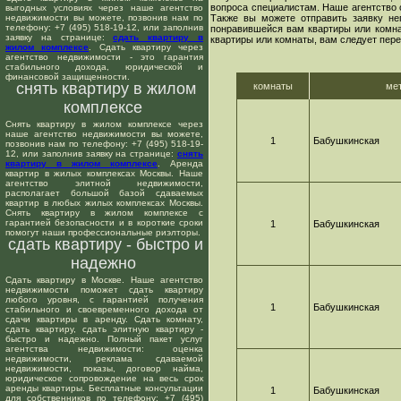
вопроса специалистам. Наше агентство 
выгодных условиях через наше агентство
недвижимости вы можете, позвонив нам по
Также вы можете отправить заявку не
телефону: +7 (495) 518-19-12, или заполнив
понравившейся вам квартиры или комнат
заявку на странице:
сдать квартиру в
квартиры или комнаты, вам следует пере
жилом комплексе
. Сдать квартиру через
агентство недвижимости - это гарантия
стабильного дохода, юридической и
финансовой защищенности.
снять квартиру в жилом
комнаты
ме
комплексе
Снять квартиру в жилом комплексе через
наше агентство недвижимости вы можете,
1
Бабушкинская
позвонив нам по телефону: +7 (495) 518-19-
12, или заполнив заявку на странице:
снять
квартиру в жилом комплексе
. Аренда
квартир в жилых комплексах Москвы. Наше
агентство элитной недвижимости,
располагает большой базой сдаваемых
квартир в любых жилых комплексах Москвы.
Снять квартиру в жилом комплексе с
гарантией безопасности и в короткие сроки
1
Бабушкинская
помогут наши профессиональные риэлторы.
сдать квартиру - быстро и
надежно
Сдать квартиру в Москве. Наше агентство
недвижимости поможет сдать квартиру
любого уровня, с гарантией получения
1
Бабушкинская
стабильного и своевременного дохода от
сдачи квартиры в аренду. Сдать комнату,
сдать квартиру, сдать элитную квартиру -
быстро и надежно. Полный пакет услуг
агентства недвижимости: оценка
недвижимости, реклама сдаваемой
недвижимости, показы, договор найма,
юридическое сопровождение на весь срок
аренды квартиры. Бесплатные консультации
1
Бабушкинская
для собственников по телефону: +7 (495)