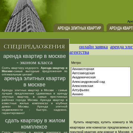
Аре
онлайн заявка
аренда эли
агентства
аренда квартир в москве
- эконом класса
Метро:
Снять квартиру недорого.
Аренда квартир в
Москве
-самые выгодные предложения по
оптимальным ценам!
аренда элитных квартир
в москве
Аренда элитных квартир в Москве - самые
лучшие предложения сдаваемых в аренду
элитных квартир, в самых престижных
районах города Москва. Аренда квартир в
известных жилых комплексах и клубных
домах Москвы. Аренда элитной
недвижимости - быстро, надежно,
гарантировано!
сдать квартиру в жилом
Купить квартиру, купить комнату в Мо
комплексе
квартирах или комнатах предлагаемых к 
покупкой квартир или комнат в Москве,
Сдать квартиру в жилом комплексе на