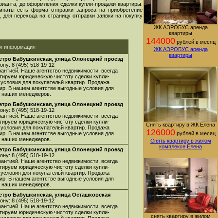
арианта, до оформления сделки купли-продажи квартиры.
мнаты есть форма отправки запроса на приобретение
 для перехода на страницу отправки заявки на покупку
ЖК АЭРОБУС аренда
квартиры
144000
рублей в месяц
ая информация
ЖК АЭРОБУС аренда
квартиры
етро Бабушкинская, улица Олонецкий проезд
ну: 8 (495) 518-19-12
арантией. Наше агентство недвижимости, всегда
нтируем юридическую чистоту сделки купли-
 условия для покупательй квартир. Продажа
ир. В нашем агентстве выгодные условия для
 у наших менеджеров.
етро Бабушкинская, улица Олонецкий проезд
ну: 8 (495) 518-19-12
арантией. Наше агентство недвижимости, всегда
нтируем юридическую чистоту сделки купли-
Снять квартиру в ЖК Елена
 условия для покупательй квартир. Продажа
126000
ир. В нашем агентстве выгодные условия для
рублей в месяц
 у наших менеджеров.
Снять квартиру в жилом
комплексе Елена
етро Бабушкинская, улица Олонецкий проезд
ну: 8 (495) 518-19-12
арантией. Наше агентство недвижимости, всегда
нтируем юридическую чистоту сделки купли-
 условия для покупательй квартир. Продажа
ир. В нашем агентстве выгодные условия для
 у наших менеджеров.
етро Бабушкинская, улица Осташковская
ну: 8 (495) 518-19-12
арантией. Наше агентство недвижимости, всегда
нтируем юридическую чистоту сделки купли-
снять квартиру в жилом