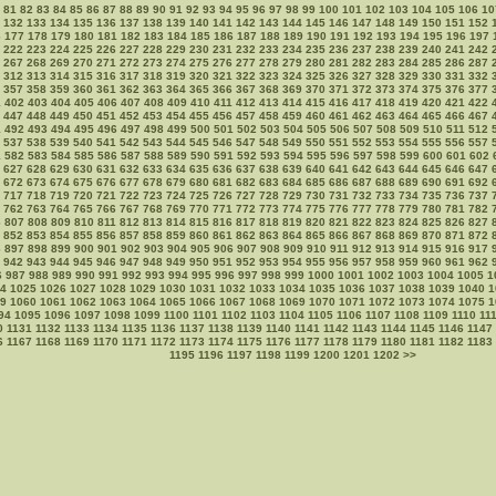
81
82
83
84
85
86
87
88
89
90
91
92
93
94
95
96
97
98
99
100
101
102
103
104
105
106
10
132
133
134
135
136
137
138
139
140
141
142
143
144
145
146
147
148
149
150
151
152
6
177
178
179
180
181
182
183
184
185
186
187
188
189
190
191
192
193
194
195
196
197
222
223
224
225
226
227
228
229
230
231
232
233
234
235
236
237
238
239
240
241
242
267
268
269
270
271
272
273
274
275
276
277
278
279
280
281
282
283
284
285
286
287
312
313
314
315
316
317
318
319
320
321
322
323
324
325
326
327
328
329
330
331
332
357
358
359
360
361
362
363
364
365
366
367
368
369
370
371
372
373
374
375
376
377
1
402
403
404
405
406
407
408
409
410
411
412
413
414
415
416
417
418
419
420
421
422
447
448
449
450
451
452
453
454
455
456
457
458
459
460
461
462
463
464
465
466
467
1
492
493
494
495
496
497
498
499
500
501
502
503
504
505
506
507
508
509
510
511
512
537
538
539
540
541
542
543
544
545
546
547
548
549
550
551
552
553
554
555
556
557
1
582
583
584
585
586
587
588
589
590
591
592
593
594
595
596
597
598
599
600
601
602
627
628
629
630
631
632
633
634
635
636
637
638
639
640
641
642
643
644
645
646
647
672
673
674
675
676
677
678
679
680
681
682
683
684
685
686
687
688
689
690
691
692
717
718
719
720
721
722
723
724
725
726
727
728
729
730
731
732
733
734
735
736
737
762
763
764
765
766
767
768
769
770
771
772
773
774
775
776
777
778
779
780
781
782
6
807
808
809
810
811
812
813
814
815
816
817
818
819
820
821
822
823
824
825
826
827
852
853
854
855
856
857
858
859
860
861
862
863
864
865
866
867
868
869
870
871
872
6
897
898
899
900
901
902
903
904
905
906
907
908
909
910
911
912
913
914
915
916
917
942
943
944
945
946
947
948
949
950
951
952
953
954
955
956
957
958
959
960
961
962
6
987
988
989
990
991
992
993
994
995
996
997
998
999
1000
1001
1002
1003
1004
1005
1
4
1025
1026
1027
1028
1029
1030
1031
1032
1033
1034
1035
1036
1037
1038
1039
1040
1
9
1060
1061
1062
1063
1064
1065
1066
1067
1068
1069
1070
1071
1072
1073
1074
1075
1
94
1095
1096
1097
1098
1099
1100
1101
1102
1103
1104
1105
1106
1107
1108
1109
1110
11
0
1131
1132
1133
1134
1135
1136
1137
1138
1139
1140
1141
1142
1143
1144
1145
1146
1147
6
1167
1168
1169
1170
1171
1172
1173
1174
1175
1176
1177
1178
1179
1180
1181
1182
1183
1195
1196
1197
1198
1199
1200
1201
1202
>>