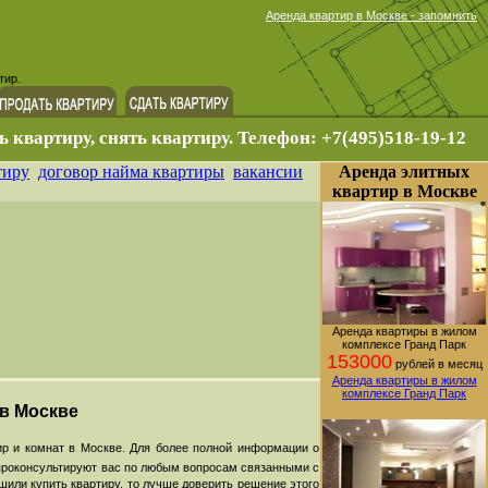
Аренда квартир в Москве - запомнить
тир.
ь квартиру, снять квартиру. Телефон: +7(495)518-19-12
тиру
договор найма квартиры
вакансии
Аренда элитных
квартир в Москве
Аренда квартиры в жилом
комплексе Гранд Парк
153000
рублей в месяц
Аренда квартиры в жилом
комплексе Гранд Парк
 в Москве
р и комнат в Москве. Для более полной информации о
проконсультируют вас по любым вопросам связанными с
шили купить квартиру, то лучше доверить решение этого