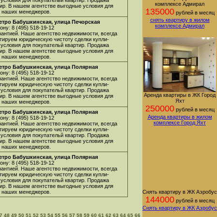
 условия для покупательй квартир. Продажа
комплексе Адмирал
ир. В нашем агентстве выгодные условия для
135000
 у наших менеджеров.
рублей в месяц
снять квартиру в жилом
етро Бабушкинская, улица Печорская
комплексе Адмирал
ну: 8 (495) 518-19-12
арантией. Наше агентство недвижимости, всегда
нтируем юридическую чистоту сделки купли-
 условия для покупательй квартир. Продажа
ир. В нашем агентстве выгодные условия для
 у наших менеджеров.
етро Бабушкинская, улица Полярная
ну: 8 (495) 518-19-12
арантией. Наше агентство недвижимости, всегда
нтируем юридическую чистоту сделки купли-
 условия для покупательй квартир. Продажа
Аренда квартиры в ЖК Город
ир. В нашем агентстве выгодные условия для
Яхт
 у наших менеджеров.
250000
рублей в месяц
етро Бабушкинская, улица Полярная
Аренда квартиры в жилом
ну: 8 (495) 518-19-12
комплексе Город Яхт
арантией. Наше агентство недвижимости, всегда
нтируем юридическую чистоту сделки купли-
 условия для покупательй квартир. Продажа
ир. В нашем агентстве выгодные условия для
 у наших менеджеров.
етро Бабушкинская, улица Полярная
ну: 8 (495) 518-19-12
арантией. Наше агентство недвижимости, всегда
нтируем юридическую чистоту сделки купли-
 условия для покупательй квартир. Продажа
ир. В нашем агентстве выгодные условия для
 у наших менеджеров.
Снять квартиру в ЖК Аэробус
144000
рублей в месяц
Снять квартиру в ЖК Аэробус
7
48
49
50
51
52
53
54
55
56
57
58
59
60
61
62
63
64
65
66