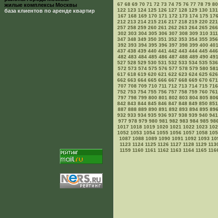
67
68
69
70
71
72
73
74
75
76
77
78
79
80
жилые комплексы Москвы
122
123
124
125
126
127
128
129
130
131
база клиентов по аренде квартир
167
168
169
170
171
172
173
174
175
17
212
213
214
215
216
217
218
219
220
221
257
258
259
260
261
262
263
264
265
266
302
303
304
305
306
307
308
309
310
311
347
348
349
350
351
352
353
354
355
356
392
393
394
395
396
397
398
399
400
40
437
438
439
440
441
442
443
444
445
446
482
483
484
485
486
487
488
489
490
49
527
528
529
530
531
532
533
534
535
536
572
573
574
575
576
577
578
579
580
58
617
618
619
620
621
622
623
624
625
626
662
663
664
665
666
667
668
669
670
671
707
708
709
710
711
712
713
714
715
716
752
753
754
755
756
757
758
759
760
761
797
798
799
800
801
802
803
804
805
80
842
843
844
845
846
847
848
849
850
851
887
888
889
890
891
892
893
894
895
89
932
933
934
935
936
937
938
939
940
941
977
978
979
980
981
982
983
984
985
98
1017
1018
1019
1020
1021
1022
1023
102
1052
1053
1054
1055
1056
1057
1058
105
1087
1088
1089
1090
1091
1092
1093
10
1123
1124
1125
1126
1127
1128
1129
113
1159
1160
1161
1162
1163
1164
1165
116