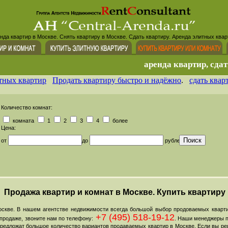
нда квартир в Москве. Снять квартиру в Москве. Сдать квартиру. Аренда элитных квар
аренда квартир, сдат
тных квартир
Продать квартиру быстро и надёжно
.
сдать квар
Количество комнат:
комната
1
2
3
4
более
Цена:
от
до
рублей
Продажа квартир и комнат в Москве. Купить квартиру
скве. В нашем агентстве недвижимости всегда большой выбор продоваемых кварти
+7 (495) 518-19-12
продаже, звоните нам по телефону:
. Наши менеджеры 
 предложат большое количество вариантов продаваемых квартир в Москве. Если вы ре