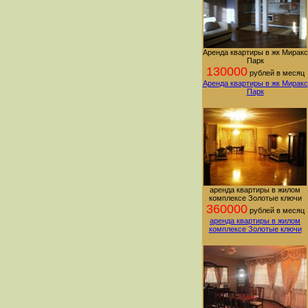
Аренда квартиры в жк Миракс
Парк
130000
рублей в месяц
Аренда квартиры в жк Миракс
Парк
аренда квартиры в жилом
комплексе Золотые ключи
360000
рублей в месяц
аренда квартиры в жилом
комплексе Золотые ключи