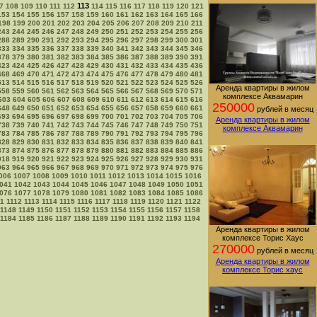
113
7
108
109
110
111
112
114
115
116
117
118
119
120
121
153
154
155
156
157
158
159
160
161
162
163
164
165
166
198
199
200
201
202
203
204
205
206
207
208
209
210
211
243
244
245
246
247
248
249
250
251
252
253
254
255
256
288
289
290
291
292
293
294
295
296
297
298
299
300
301
333
334
335
336
337
338
339
340
341
342
343
344
345
346
378
379
380
381
382
383
384
385
386
387
388
389
390
391
423
424
425
426
427
428
429
430
431
432
433
434
435
436
468
469
470
471
472
473
474
475
476
477
478
479
480
481
513
514
515
516
517
518
519
520
521
522
523
524
525
526
Аренда квартиры в жилом
558
559
560
561
562
563
564
565
566
567
568
569
570
571
комплексе Аквамарин
603
604
605
606
607
608
609
610
611
612
613
614
615
616
250000
648
649
650
651
652
653
654
655
656
657
658
659
660
661
рублей в месяц
693
694
695
696
697
698
699
700
701
702
703
704
705
706
Аренда квартиры в жилом
738
739
740
741
742
743
744
745
746
747
748
749
750
751
комплексе Аквамарин
783
784
785
786
787
788
789
790
791
792
793
794
795
796
828
829
830
831
832
833
834
835
836
837
838
839
840
841
873
874
875
876
877
878
879
880
881
882
883
884
885
886
918
919
920
921
922
923
924
925
926
927
928
929
930
931
963
964
965
966
967
968
969
970
971
972
973
974
975
976
006
1007
1008
1009
1010
1011
1012
1013
1014
1015
1016
041
1042
1043
1044
1045
1046
1047
1048
1049
1050
1051
076
1077
1078
1079
1080
1081
1082
1083
1084
1085
1086
11
1112
1113
1114
1115
1116
1117
1118
1119
1120
1121
1122
1148
1149
1150
1151
1152
1153
1154
1155
1156
1157
1158
1184
1185
1186
1187
1188
1189
1190
1191
1192
1193
1194
Аренда квартиры в жилом
комплексе Торис Хаус
270000
рублей в месяц
Аренда квартиры в жилом
комплексе Торис хаус