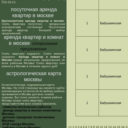
518-19-12.
посуточная аренда
квартир в москве
Краткосрочная аренда квартир в москве
.
1
Бабушкинская
Снять квартиру посуточно - прекрасная
альтернатива гостиницы! Посуточная
аренда квартир - большой выбор
предложений.
аренда квартир и комнат
в москве
специальные
предложения
1
Бабушкинская
Снять квартиру недорого. Снять комнату
недорого.
Аренда квартир и комнат в
Москве
-самые актуальные предложения по
всем районам Москвы! Снять квартиру или
комнату в Москве в течение одного дня!
астрологическая карта
1
Бабушкинская
москвы
Астрологическая, зодиакальная карта
Москвы. На этой странице вы сможете найти
рекомендации астрологов по выбору района
проживания в Москве для всех знаков
зодиака. Вы точно узнаете, в каком районе
Москвы лучше снять квартиру
1
Бабушкинская
представителям всех знаков гороскопа.
cимволы московских районов
аренда квартир в жилых комплексах
Москвы
детские городские поликлиники
Москвы
БТИ города Москвы
<<
1
2
3
4
5
6
7
8
9
10
11
12
13
14
15
16
1
районы города Москвы