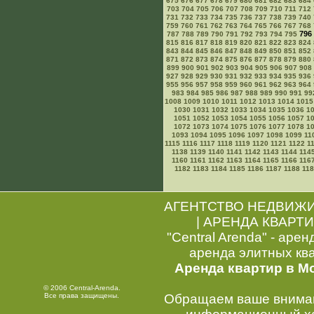
675
676
677
678
679
680
681
682
683
684
703
704
705
706
707
708
709
710
711
712
731
732
733
734
735
736
737
738
739
740
759
760
761
762
763
764
765
766
767
768
796
787
788
789
790
791
792
793
794
795
815
816
817
818
819
820
821
822
823
824
843
844
845
846
847
848
849
850
851
852
871
872
873
874
875
876
877
878
879
880
899
900
901
902
903
904
905
906
907
908
927
928
929
930
931
932
933
934
935
936
955
956
957
958
959
960
961
962
963
964
983
984
985
986
987
988
989
990
991
99
1008
1009
1010
1011
1012
1013
1014
1015
1030
1031
1032
1033
1034
1035
1036
1
1051
1052
1053
1054
1055
1056
1057
1
1072
1073
1074
1075
1076
1077
1078
1
1093
1094
1095
1096
1097
1098
1099
11
1115
1116
1117
1118
1119
1120
1121
1122
1
1138
1139
1140
1141
1142
1143
1144
114
1160
1161
1162
1163
1164
1165
1166
116
1182
1183
1184
1185
1186
1187
1188
11
АГЕНТСТВО НЕДВИЖ
|
АРЕНДА КВАРТИ
"Central Arenda" - арен
аренда элитных кв
Аренда квартир в М
© 2006 Central-Arenda.
Все права защищены.
Обращаем ваше внимани