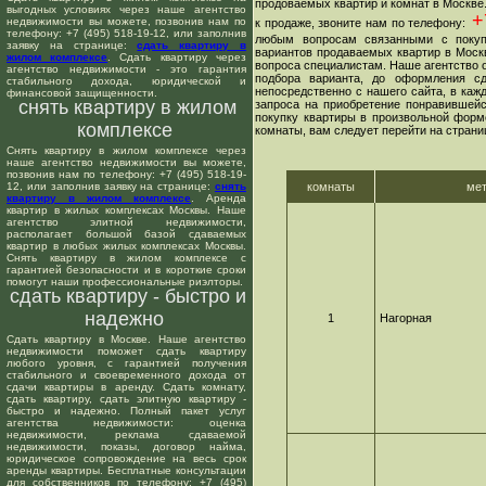
продоваемых квартир и комнат в Москве
выгодных условиях через наше агентство
+7
недвижимости вы можете, позвонив нам по
к продаже, звоните нам по телефону:
телефону: +7 (495) 518-19-12, или заполнив
любым вопросам связанными с покуп
заявку на странице:
сдать квартиру в
вариантов продаваемых квартир в Москв
жилом комплексе
. Сдать квартиру через
вопроса специалистам. Наше агентство о
агентство недвижимости - это гарантия
подбора варианта, до оформления сд
стабильного дохода, юридической и
непосредственно с нашего сайта, в ка
финансовой защищенности.
снять квартиру в жилом
запроса на приобретение понравившейс
покупку квартиры в произвольной форме
комплексе
комнаты, вам следует перейти на страни
Снять квартиру в жилом комплексе через
наше агентство недвижимости вы можете,
позвонив нам по телефону: +7 (495) 518-19-
12, или заполнив заявку на странице:
снять
комнаты
ме
квартиру в жилом комплексе
. Аренда
квартир в жилых комплексах Москвы. Наше
агентство элитной недвижимости,
располагает большой базой сдаваемых
квартир в любых жилых комплексах Москвы.
Снять квартиру в жилом комплексе с
гарантией безопасности и в короткие сроки
помогут наши профессиональные риэлторы.
сдать квартиру - быстро и
надежно
1
Нагорная
Сдать квартиру в Москве. Наше агентство
недвижимости поможет сдать квартиру
любого уровня, с гарантией получения
стабильного и своевременного дохода от
сдачи квартиры в аренду. Сдать комнату,
сдать квартиру, сдать элитную квартиру -
быстро и надежно. Полный пакет услуг
агентства недвижимости: оценка
недвижимости, реклама сдаваемой
недвижимости, показы, договор найма,
юридическое сопровождение на весь срок
аренды квартиры. Бесплатные консультации
для собственников по телефону: +7 (495)