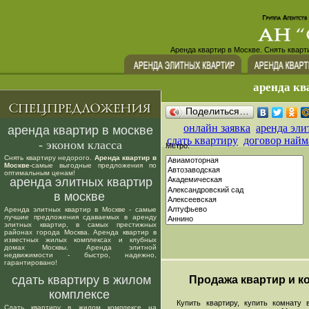
Аренда квартир в Москве. Снять кварт
аренда кв
Поделиться…
онлайн заявка
аренда эли
аренда квартир в москве
сдать квартиру
договор найм
- эконом класса
Метро:
Снять квартиру недорого.
Аренда квартир в
Москве
-самые выгодные предложения по
оптимальным ценам!
аренда элитных квартир
в москве
Аренда элитных квартир в Москве - самые
лучшие предложения сдаваемых в аренду
элитных квартир, в самых престижных
районах города Москва. Аренда квартир в
известных жилых комплексах и клубных
домах Москвы. Аренда элитной
недвижимости - быстро, надежно,
гарантировано!
сдать квартиру в жилом
Продажа квартир и ко
комплексе
Купить квартиру, купить комнату в
Сдать квартиру в жилом комплексе на