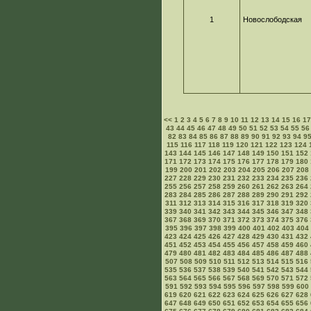
1
Новослободская
<<
1
2
3
4
5
6
7
8
9
10
11
12
13
14
15
16
1
43
44
45
46
47
48
49
50
51
52
53
54
55
56
82
83
84
85
86
87
88
89
90
91
92
93
94
9
115
116
117
118
119
120
121
122
123
124
143
144
145
146
147
148
149
150
151
152
171
172
173
174
175
176
177
178
179
180
199
200
201
202
203
204
205
206
207
208
227
228
229
230
231
232
233
234
235
236
255
256
257
258
259
260
261
262
263
264
283
284
285
286
287
288
289
290
291
292
311
312
313
314
315
316
317
318
319
320
339
340
341
342
343
344
345
346
347
348
367
368
369
370
371
372
373
374
375
376
395
396
397
398
399
400
401
402
403
404
423
424
425
426
427
428
429
430
431
432
451
452
453
454
455
456
457
458
459
460
479
480
481
482
483
484
485
486
487
488
507
508
509
510
511
512
513
514
515
516
535
536
537
538
539
540
541
542
543
544
563
564
565
566
567
568
569
570
571
572
591
592
593
594
595
596
597
598
599
600
619
620
621
622
623
624
625
626
627
628
647
648
649
650
651
652
653
654
655
656