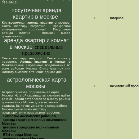
518-19-12.
посуточная аренда
квартир в москве
1
Нагорная
Краткосрочная аренда квартир в москве
.
Снять квартиру посуточно - прекрасная
альтернатива гостиницы! Посуточная
аренда квартир - большой выбор
предложений.
аренда квартир и комнат
в москве
специальные
предложения
Снять квартиру недорого. Снять комнату
недорого.
Аренда квартир и комнат в
Москве
-самые актуальные предложения по
всем районам Москвы! Снять квартиру или
комнату в Москве в течение одного дня!
астрологическая карта
москвы
1
Нахимовский прос
Астрологическая, зодиакальная карта
Москвы. На этой странице вы сможете найти
рекомендации астрологов по выбору района
проживания в Москве для всех знаков
зодиака. Вы точно узнаете, в каком районе
Москвы лучше снять квартиру
представителям всех знаков гороскопа.
cимволы московских районов
аренда квартир в жилых комплексах
Москвы
детские городские поликлиники
Москвы
БТИ города Москвы
районы города Москвы