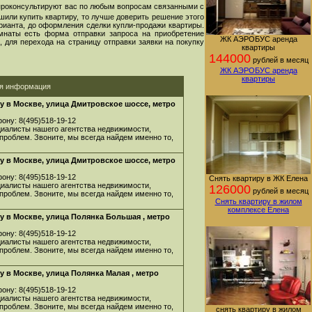
проконсультируют вас по любым вопросам связанными с
шили купить квартиру, то лучше доверить решение этого
арианта, до оформления сделки купли-продажи квартиры.
мнаты есть форма отправки запроса на приобретение
ЖК АЭРОБУС аренда
 для перехода на страницу отправки заявки на покупку
квартиры
144000
рублей в месяц
ЖК АЭРОБУС аренда
квартиры
ая информация
у в Москве, улица Дмитровское шоссе, метро
ону: 8(495)518-19-12
циалисты нашего агентства недвижимости,
 проблем. Звоните, мы всегда найдем именно то,
у в Москве, улица Дмитровское шоссе, метро
ону: 8(495)518-19-12
Снять квартиру в ЖК Елена
циалисты нашего агентства недвижимости,
126000
рублей в месяц
 проблем. Звоните, мы всегда найдем именно то,
Снять квартиру в жилом
комплексе Елена
 в Москве, улица Полянка Большая , метро
ону: 8(495)518-19-12
циалисты нашего агентства недвижимости,
 проблем. Звоните, мы всегда найдем именно то,
 в Москве, улица Полянка Малая , метро
ону: 8(495)518-19-12
циалисты нашего агентства недвижимости,
 проблем. Звоните, мы всегда найдем именно то,
снять квартиру в жилом