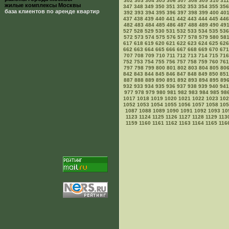
302
303
304
305
306
307
308
309
310
311
жилые комплексы Москвы
347
348
349
350
351
352
353
354
355
356
база клиентов по аренде квартир
392
393
394
395
396
397
398
399
400
40
437
438
439
440
441
442
443
444
445
446
482
483
484
485
486
487
488
489
490
49
527
528
529
530
531
532
533
534
535
536
572
573
574
575
576
577
578
579
580
58
617
618
619
620
621
622
623
624
625
626
662
663
664
665
666
667
668
669
670
671
707
708
709
710
711
712
713
714
715
716
752
753
754
755
756
757
758
759
760
761
797
798
799
800
801
802
803
804
805
80
842
843
844
845
846
847
848
849
850
851
887
888
889
890
891
892
893
894
895
89
932
933
934
935
936
937
938
939
940
941
977
978
979
980
981
982
983
984
985
98
1017
1018
1019
1020
1021
1022
1023
102
1052
1053
1054
1055
1056
1057
1058
105
1087
1088
1089
1090
1091
1092
1093
10
1123
1124
1125
1126
1127
1128
1129
113
1159
1160
1161
1162
1163
1164
1165
116