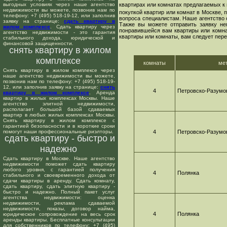
выгодных условиях через наше агентство
квартирах или комнатах предлагаемых к 
недвижимости вы можете, позвонив нам по
покупкой квартир или комнат в Москве,
телефону: +7 (495) 518-19-12, или заполнив
вопроса специалистам. Наше агентство 
заявку на странице:
сдать квартиру в
Также вы можете отправить заявку не
жилом комплексе
. Сдать квартиру через
понравившейся вам квартиры или комнат
агентство недвижимости - это гарантия
квартиры или комнаты, вам следует пере
стабильного дохода, юридической и
финансовой защищенности.
снять квартиру в жилом
комплексе
комнаты
ме
Снять квартиру в жилом комплексе через
наше агентство недвижимости вы можете,
позвонив нам по телефону: +7 (495) 518-19-
12, или заполнив заявку на странице:
снять
4
Петровско-Разумо
квартиру в жилом комплексе
. Аренда
квартир в жилых комплексах Москвы. Наше
агентство элитной недвижимости,
располагает большой базой сдаваемых
квартир в любых жилых комплексах Москвы.
Снять квартиру в жилом комплексе с
гарантией безопасности и в короткие сроки
помогут наши профессиональные риэлторы.
4
Петровско-Разумо
сдать квартиру - быстро и
надежно
Сдать квартиру в Москве. Наше агентство
недвижимости поможет сдать квартиру
любого уровня, с гарантией получения
4
Полянка
стабильного и своевременного дохода от
сдачи квартиры в аренду. Сдать комнату,
сдать квартиру, сдать элитную квартиру -
быстро и надежно. Полный пакет услуг
агентства недвижимости: оценка
недвижимости, реклама сдаваемой
недвижимости, показы, договор найма,
4
Полянка
юридическое сопровождение на весь срок
аренды квартиры. Бесплатные консультации
для собственников по телефону: +7 (495)