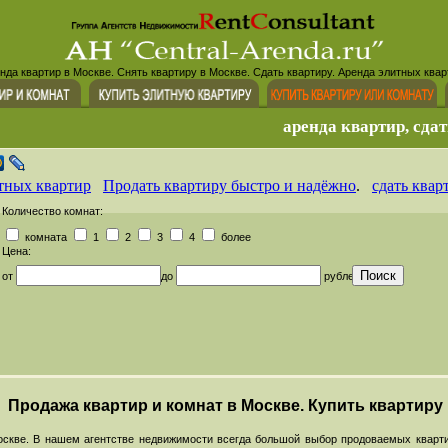
нда квартир в Москве. Снять квартиру в Москве. Сдать квартиру. Аренда элитных квар
аренда квартир, сдат
тных квартир
Продать квартиру быстро и надёжно
.
сдать квар
Количество комнат:
комната
1
2
3
4
более
Цена:
от
до
рублей
Продажа квартир и комнат в Москве. Купить квартиру
скве. В нашем агентстве недвижимости всегда большой выбор продоваемых кварти