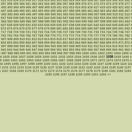
312
313
314
315
316
317
318
319
320
321
322
323
324
325
326
327
328
329
330
331
332
357
358
359
360
361
362
363
364
365
366
367
368
369
370
371
372
373
374
375
376
377
1
402
403
404
405
406
407
408
409
410
411
412
413
414
415
416
417
418
419
420
421
422
447
448
449
450
451
452
453
454
455
456
457
458
459
460
461
462
463
464
465
466
467
1
492
493
494
495
496
497
498
499
500
501
502
503
504
505
506
507
508
509
510
511
512
537
538
539
540
541
542
543
544
545
546
547
548
549
550
551
552
553
554
555
556
557
1
582
583
584
585
586
587
588
589
590
591
592
593
594
595
596
597
598
599
600
601
602
627
628
629
630
631
632
633
634
635
636
637
638
639
640
641
642
643
644
645
646
647
672
673
674
675
676
677
678
679
680
681
682
683
684
685
686
687
688
689
690
691
692
717
718
719
720
721
722
723
724
725
726
727
728
729
730
731
732
733
734
735
736
737
762
763
764
765
766
767
768
769
770
771
772
773
774
775
776
777
778
779
780
781
782
6
807
808
809
810
811
812
813
814
815
816
817
818
819
820
821
822
823
824
825
826
827
852
853
854
855
856
857
858
859
860
861
862
863
864
865
866
867
868
869
870
871
872
6
897
898
899
900
901
902
903
904
905
906
907
908
909
910
911
912
913
914
915
916
917
942
943
944
945
946
947
948
949
950
951
952
953
954
955
956
957
958
959
960
961
962
6
987
988
989
990
991
992
993
994
995
996
997
998
999
1000
1001
1002
1003
1004
1005
1
1038
4
1025
1026
1027
1028
1029
1030
1031
1032
1033
1034
1035
1036
1037
1039
1040
1
9
1060
1061
1062
1063
1064
1065
1066
1067
1068
1069
1070
1071
1072
1073
1074
1075
1
94
1095
1096
1097
1098
1099
1100
1101
1102
1103
1104
1105
1106
1107
1108
1109
1110
11
0
1131
1132
1133
1134
1135
1136
1137
1138
1139
1140
1141
1142
1143
1144
1145
1146
1147
6
1167
1168
1169
1170
1171
1172
1173
1174
1175
1176
1177
1178
1179
1180
1181
1182
1183
1195
1196
1197
1198
1199
1200
1201
1202
>>