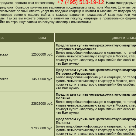
+7 (495) 518-19-12
продаже, звоните нам по телефону:
. Наши менеджеры 
 предложат большое количество вариантов продаваемых квартир в Москве. Если вы ре
оказывает полный спектр услуг по продаже квартир и комнат в Москве, от подбора в
посредственно с нашего сайта, в каждом варианте продаваемой квартиры или ко
ы. Так же вы можете отправить заявку на покупку квартиры в произвольной форме,
йти на страницу: заявка на покупку квартиры или комнаты.
тро
цена
дополнительн
Предлагаем купить четырехкомнатную квартир
Петровско-Разумовская
Более подробная информация о квартире, по телеф
вская
12500000 руб.
купить четырехкомнатную квартиру в Москве, спе
помогут купить квартиру с гарантией и без особых
что Вам нужно!
Предлагаем купить четырехкомнатную квартир
Петровско-Разумовская
Более подробная информация о квартире, по телеф
вская
14500000 руб.
купить четырехкомнатную квартиру в Москве, спе
помогут купить квартиру с гарантией и без особых
что Вам нужно!
Предлагаем купить четырехкомнатную квартиру
Полянка
Более подробная информация о квартире, по телеф
23625000 руб.
купить четырехкомнатную квартиру в Москве, спе
помогут купить квартиру с гарантией и без особых
что Вам нужно!
Предлагаем купить четырехкомнатную квартиру
Полянка
Более подробная информация о квартире, по телеф
97965000 руб.
купить четырехкомнатную квартиру в Москве, спе
помогут купить квартиру с гарантией и без особых