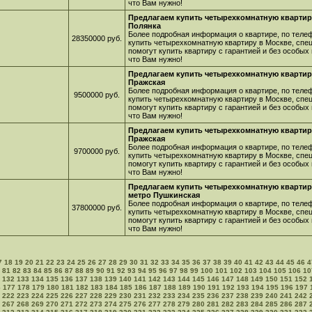
что Вам нужно!
Предлагаем купить четырехкомнатную квартиру
Полянка
Более подробная информация о квартире, по телеф
28350000 руб.
купить четырехкомнатную квартиру в Москве, спе
помогут купить квартиру с гарантией и без особых
что Вам нужно!
Предлагаем купить четырехкомнатную квартиру
Пражская
Более подробная информация о квартире, по телеф
9500000 руб.
купить четырехкомнатную квартиру в Москве, спе
помогут купить квартиру с гарантией и без особых
что Вам нужно!
Предлагаем купить четырехкомнатную квартиру
Пражская
Более подробная информация о квартире, по телеф
9700000 руб.
купить четырехкомнатную квартиру в Москве, спе
помогут купить квартиру с гарантией и без особых
что Вам нужно!
Предлагаем купить четырехкомнатную квартир
метро Пушкинская
Более подробная информация о квартире, по телеф
37800000 руб.
купить четырехкомнатную квартиру в Москве, спе
помогут купить квартиру с гарантией и без особых
что Вам нужно!
7
18
19
20
21
22
23
24
25
26
27
28
29
30
31
32
33
34
35
36
37
38
39
40
41
42
43
44
45
46
4
81
82
83
84
85
86
87
88
89
90
91
92
93
94
95
96
97
98
99
100
101
102
103
104
105
106
10
132
133
134
135
136
137
138
139
140
141
142
143
144
145
146
147
148
149
150
151
152
6
177
178
179
180
181
182
183
184
185
186
187
188
189
190
191
192
193
194
195
196
197
222
223
224
225
226
227
228
229
230
231
232
233
234
235
236
237
238
239
240
241
242
267
268
269
270
271
272
273
274
275
276
277
278
279
280
281
282
283
284
285
286
287