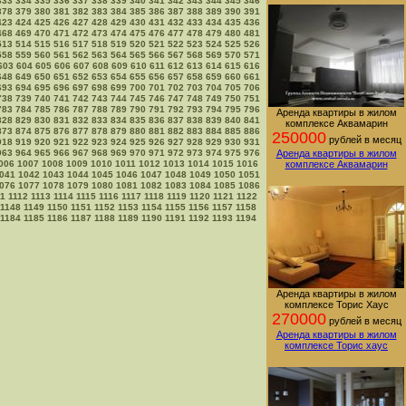
333
334
335
336
337
338
339
340
341
342
343
344
345
346
378
379
380
381
382
383
384
385
386
387
388
389
390
391
423
424
425
426
427
428
429
430
431
432
433
434
435
436
468
469
470
471
472
473
474
475
476
477
478
479
480
481
513
514
515
516
517
518
519
520
521
522
523
524
525
526
558
559
560
561
562
563
564
565
566
567
568
569
570
571
603
604
605
606
607
608
609
610
611
612
613
614
615
616
648
649
650
651
652
653
654
655
656
657
658
659
660
661
693
694
695
696
697
698
699
700
701
702
703
704
705
706
738
739
740
741
742
743
744
745
746
747
748
749
750
751
783
784
785
786
787
788
789
790
791
792
793
794
795
796
Аренда квартиры в жилом
828
829
830
831
832
833
834
835
836
837
838
839
840
841
комплексе Аквамарин
873
874
875
876
877
878
879
880
881
882
883
884
885
886
250000
рублей в месяц
918
919
920
921
922
923
924
925
926
927
928
929
930
931
963
964
965
966
967
968
969
970
971
972
973
974
975
976
Аренда квартиры в жилом
006
1007
1008
1009
1010
1011
1012
1013
1014
1015
1016
комплексе Аквамарин
041
1042
1043
1044
1045
1046
1047
1048
1049
1050
1051
076
1077
1078
1079
1080
1081
1082
1083
1084
1085
1086
11
1112
1113
1114
1115
1116
1117
1118
1119
1120
1121
1122
1148
1149
1150
1151
1152
1153
1154
1155
1156
1157
1158
1184
1185
1186
1187
1188
1189
1190
1191
1192
1193
1194
Аренда квартиры в жилом
комплексе Торис Хаус
270000
рублей в месяц
Аренда квартиры в жилом
комплексе Торис хаус