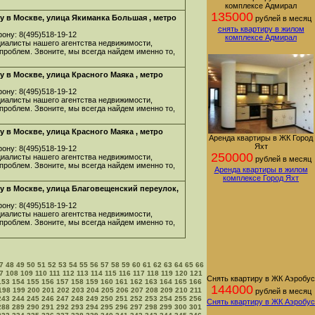
комплексе Адмирал
135000
 в Москве, улица Якиманка Большая , метро
рублей в месяц
снять квартиру в жилом
ону: 8(495)518-19-12
комплексе Адмирал
циалисты нашего агентства недвижимости,
 проблем. Звоните, мы всегда найдем именно то,
 в Москве, улица Красного Маяка , метро
ону: 8(495)518-19-12
циалисты нашего агентства недвижимости,
 проблем. Звоните, мы всегда найдем именно то,
 в Москве, улица Красного Маяка , метро
Аренда квартиры в ЖК Город
Яхт
ону: 8(495)518-19-12
250000
циалисты нашего агентства недвижимости,
рублей в месяц
 проблем. Звоните, мы всегда найдем именно то,
Аренда квартиры в жилом
комплексе Город Яхт
у в Москве, улица Благовещенский переулок,
ону: 8(495)518-19-12
циалисты нашего агентства недвижимости,
 проблем. Звоните, мы всегда найдем именно то,
7
48
49
50
51
52
53
54
55
56
57
58
59
60
61
62
63
64
65
66
7
108
109
110
111
112
113
114
115
116
117
118
119
120
121
Снять квартиру в ЖК Аэробус
153
154
155
156
157
158
159
160
161
162
163
164
165
166
144000
198
199
200
201
202
203
204
205
206
207
208
209
210
211
рублей в месяц
243
244
245
246
247
248
249
250
251
252
253
254
255
256
Снять квартиру в ЖК Аэробус
288
289
290
291
292
293
294
295
296
297
298
299
300
301