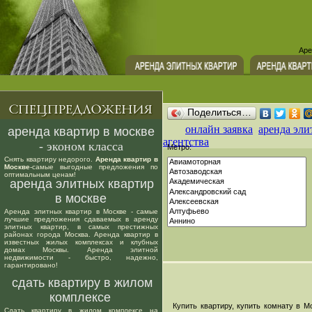
Аре
Поделиться…
онлайн заявка
аренда эли
аренда квартир в москве
агентства
- эконом класса
Метро:
Снять квартиру недорого.
Аренда квартир в
Москве
-самые выгодные предложения по
оптимальным ценам!
аренда элитных квартир
в москве
Аренда элитных квартир в Москве - самые
лучшие предложения сдаваемых в аренду
элитных квартир, в самых престижных
районах города Москва. Аренда квартир в
известных жилых комплексах и клубных
домах Москвы. Аренда элитной
недвижимости - быстро, надежно,
гарантировано!
сдать квартиру в жилом
комплексе
Купить квартиру, купить комнату в Мо
Сдать квартиру в жилом комплексе на