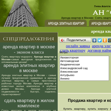
Аренда квартир в Москве. Снять кварт
аренда кв
Поделиться…
онлайн заявка
аренда эли
аренда квартир в москве
сдать квартиру
договор найм
- эконом класса
Метро:
Снять квартиру недорого.
Аренда квартир в
Москве
-самые выгодные предложения по
оптимальным ценам!
аренда элитных квартир
в москве
Аренда элитных квартир в Москве - самые
лучшие предложения сдаваемых в аренду
элитных квартир, в самых престижных
районах города Москва. Аренда квартир в
известных жилых комплексах и клубных
домах Москвы. Аренда элитной
недвижимости - быстро, надежно,
гарантировано!
сдать квартиру в жилом
Продажа квартир и ко
комплексе
Купить квартиру, купить комнату в
Сдать квартиру в жилом комплексе на