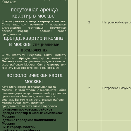
518-19-12.
посуточная аренда
квартир в москве
Краткосрочная аренда квартир в москве
.
2
Петровско-Разумо
Снять квартиру посуточно - прекрасная
альтернатива гостиницы! Посуточная
аренда квартир - большой выбор
предложений.
аренда квартир и комнат
в москве
специальные
предложения
Снять квартиру недорого. Снять комнату
недорого.
Аренда квартир и комнат в
Москве
-самые актуальные предложения по
всем районам Москвы! Снять квартиру или
комнату в Москве в течение одного дня!
астрологическая карта
москвы
Астрологическая, зодиакальная карта
2
Петровско-Разумо
Москвы. На этой странице вы сможете найти
рекомендации астрологов по выбору района
проживания в Москве для всех знаков
зодиака. Вы точно узнаете, в каком районе
Москвы лучше снять квартиру
представителям всех знаков гороскопа.
cимволы московских районов
аренда квартир в жилых комплексах
Москвы
детские городские поликлиники
Москвы
БТИ города Москвы
районы города Москвы