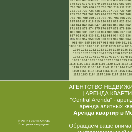
647
648
649
650
651
652
653
654
655
656
675
676
677
678
679
680
681
682
683
684
703
704
705
706
707
708
709
710
711
712
731
732
733
734
735
736
737
738
739
740
759
760
761
762
763
764
765
766
767
768
787
788
789
790
791
792
793
794
795
796
815
816
817
818
819
820
821
822
823
824
843
844
845
846
847
848
849
850
851
852
871
872
873
874
875
876
877
878
879
880
899
900
901
902
903
904
905
906
907
908
927
928
929
930
931
932
933
934
935
936
955
956
957
958
959
960
961
962
963
964
983
984
985
986
987
988
989
990
991
99
1008
1009
1010
1011
1012
1013
1014
1015
1030
1031
1032
1033
1034
1035
1036
1
1051
1052
1053
1054
1055
1056
1057
1
1072
1073
1074
1075
1076
1077
1078
1
1093
1094
1095
1096
1097
1098
1099
11
1115
1116
1117
1118
1119
1120
1121
1122
1
1138
1139
1140
1141
1142
1143
1144
114
1160
1161
1162
1163
1164
1165
1166
116
1182
1183
1184
1185
1186
1187
1188
11
АГЕНТСТВО НЕДВИЖ
|
АРЕНДА КВАРТИ
"Central Arenda" - арен
аренда элитных кв
Аренда квартир в М
© 2006 Central-Arenda.
Все права защищены.
Обращаем ваше внимани