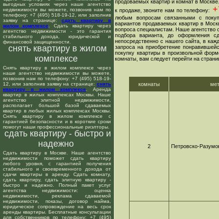
продоваемых квартир и комнат в Москве
выгодных условиях через наше агентство
+7
недвижимости вы можете, позвонив нам по
к продаже, звоните нам по телефону:
телефону: +7 (495) 518-19-12, или заполнив
любым вопросам связанными с покуп
заявку на странице:
сдать квартиру в
вариантов продаваемых квартир в Москв
жилом комплексе
. Сдать квартиру через
вопроса специалистам. Наше агентство о
агентство недвижимости - это гарантия
подбора варианта, до оформления сд
стабильного дохода, юридической и
непосредственно с нашего сайта, в ка
финансовой защищенности.
снять квартиру в жилом
запроса на приобретение понравившейс
покупку квартиры в произвольной форме
комплексе
комнаты, вам следует перейти на страни
Снять квартиру в жилом комплексе через
наше агентство недвижимости вы можете,
позвонив нам по телефону: +7 (495) 518-19-
12, или заполнив заявку на странице:
снять
комнаты
ме
квартиру в жилом комплексе
. Аренда
квартир в жилых комплексах Москвы. Наше
агентство элитной недвижимости,
располагает большой базой сдаваемых
квартир в любых жилых комплексах Москвы.
Снять квартиру в жилом комплексе с
гарантией безопасности и в короткие сроки
помогут наши профессиональные риэлторы.
сдать квартиру - быстро и
надежно
2
Петровско-Разумо
Сдать квартиру в Москве. Наше агентство
недвижимости поможет сдать квартиру
любого уровня, с гарантией получения
стабильного и своевременного дохода от
сдачи квартиры в аренду. Сдать комнату,
сдать квартиру, сдать элитную квартиру -
быстро и надежно. Полный пакет услуг
агентства недвижимости: оценка
недвижимости, реклама сдаваемой
недвижимости, показы, договор найма,
юридическое сопровождение на весь срок
аренды квартиры. Бесплатные консультации
для собственников по телефону: +7 (495)