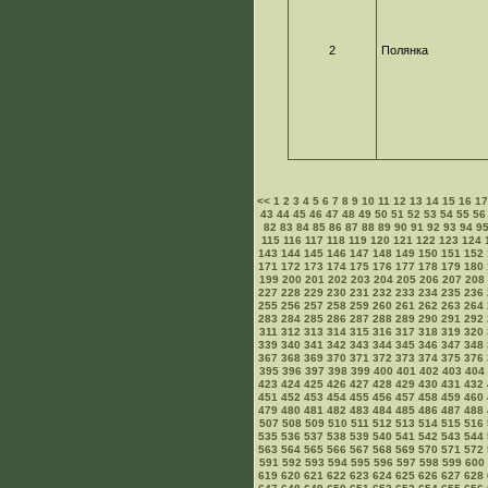
2
Полянка
<<
1
2
3
4
5
6
7
8
9
10
11
12
13
14
15
16
1
43
44
45
46
47
48
49
50
51
52
53
54
55
56
82
83
84
85
86
87
88
89
90
91
92
93
94
9
115
116
117
118
119
120
121
122
123
124
143
144
145
146
147
148
149
150
151
152
171
172
173
174
175
176
177
178
179
180
199
200
201
202
203
204
205
206
207
208
227
228
229
230
231
232
233
234
235
236
255
256
257
258
259
260
261
262
263
264
283
284
285
286
287
288
289
290
291
292
311
312
313
314
315
316
317
318
319
320
339
340
341
342
343
344
345
346
347
348
367
368
369
370
371
372
373
374
375
376
395
396
397
398
399
400
401
402
403
404
423
424
425
426
427
428
429
430
431
432
451
452
453
454
455
456
457
458
459
460
479
480
481
482
483
484
485
486
487
488
507
508
509
510
511
512
513
514
515
516
535
536
537
538
539
540
541
542
543
544
563
564
565
566
567
568
569
570
571
572
591
592
593
594
595
596
597
598
599
600
619
620
621
622
623
624
625
626
627
628