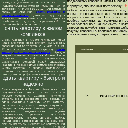
продоваемых квартир и комнат в Москве
выгодных условиях через наше агентство
+7
недвижимости вы можете, позвонив нам по
к продаже, звоните нам по телефону:
телефону: +7 (495) 518-19-12, или заполнив
любым вопросам связанными с покуп
заявку на странице:
сдать квартиру в
вариантов продаваемых квартир в Москв
жилом комплексе
. Сдать квартиру через
вопроса специалистам. Наше агентство о
агентство недвижимости - это гарантия
подбора варианта, до оформления сд
стабильного дохода, юридической и
непосредственно с нашего сайта, в ка
финансовой защищенности.
снять квартиру в жилом
запроса на приобретение понравившейс
покупку квартиры в произвольной форме
комплексе
комнаты, вам следует перейти на страни
Снять квартиру в жилом комплексе через
наше агентство недвижимости вы можете,
позвонив нам по телефону: +7 (495) 518-19-
12, или заполнив заявку на странице:
снять
комнаты
ме
квартиру в жилом комплексе
. Аренда
квартир в жилых комплексах Москвы. Наше
агентство элитной недвижимости,
располагает большой базой сдаваемых
квартир в любых жилых комплексах Москвы.
Снять квартиру в жилом комплексе с
гарантией безопасности и в короткие сроки
помогут наши профессиональные риэлторы.
сдать квартиру - быстро и
надежно
Сдать квартиру в Москве. Наше агентство
недвижимости поможет сдать квартиру
любого уровня, с гарантией получения
2
Рязанский проспек
стабильного и своевременного дохода от
сдачи квартиры в аренду. Сдать комнату,
сдать квартиру, сдать элитную квартиру -
быстро и надежно. Полный пакет услуг
агентства недвижимости: оценка
недвижимости, реклама сдаваемой
недвижимости, показы, договор найма,
юридическое сопровождение на весь срок
аренды квартиры. Бесплатные консультации
для собственников по телефону: +7 (495)