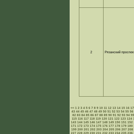
2
Рязанский проспек
<<
1
2
3
4
5
6
7
8
9
10
11
12
13
14
15
16
1
43
44
45
46
47
48
49
50
51
52
53
54
55
56
82
83
84
85
86
87
88
89
90
91
92
93
94
9
115
116
117
118
119
120
121
122
123
124
143
144
145
146
147
148
149
150
151
152
171
172
173
174
175
176
177
178
179
180
199
200
201
202
203
204
205
206
207
208
227
228
229
230
231
232
233
234
235
236