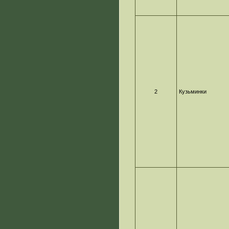
2
Кузьминки