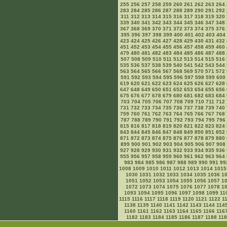
255
256
257
258
259
260
261
262
263
264
283
284
285
286
287
288
289
290
291
292
311
312
313
314
315
316
317
318
319
320
339
340
341
342
343
344
345
346
347
348
367
368
369
370
371
372
373
374
375
376
395
396
397
398
399
400
401
402
403
404
423
424
425
426
427
428
429
430
431
432
451
452
453
454
455
456
457
458
459
460
479
480
481
482
483
484
485
486
487
488
507
508
509
510
511
512
513
514
515
516
535
536
537
538
539
540
541
542
543
544
563
564
565
566
567
568
569
570
571
572
591
592
593
594
595
596
597
598
599
600
619
620
621
622
623
624
625
626
627
628
647
648
649
650
651
652
653
654
655
656
675
676
677
678
679
680
681
682
683
684
703
704
705
706
707
708
709
710
711
712
731
732
733
734
735
736
737
738
739
740
759
760
761
762
763
764
765
766
767
768
787
788
789
790
791
792
793
794
795
796
815
816
817
818
819
820
821
822
823
824
843
844
845
846
847
848
849
850
851
852
871
872
873
874
875
876
877
878
879
880
899
900
901
902
903
904
905
906
907
908
927
928
929
930
931
932
933
934
935
936
955
956
957
958
959
960
961
962
963
964
983
984
985
986
987
988
989
990
991
99
1008
1009
1010
1011
1012
1013
1014
1015
1030
1031
1032
1033
1034
1035
1036
1
1051
1052
1053
1054
1055
1056
1057
1
1072
1073
1074
1075
1076
1077
1078
1
1093
1094
1095
1096
1097
1098
1099
11
1115
1116
1117
1118
1119
1120
1121
1122
1
1138
1139
1140
1141
1142
1143
1144
114
1160
1161
1162
1163
1164
1165
1166
116
1182
1183
1184
1185
1186
1187
1188
11