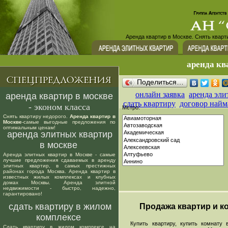
Аренда квартир в Москве. Снять кварт
аренда кв
Поделиться…
онлайн заявка
аренда эли
аренда квартир в москве
сдать квартиру
договор найм
- эконом класса
Метро:
Снять квартиру недорого.
Аренда квартир в
Москве
-самые выгодные предложения по
оптимальным ценам!
аренда элитных квартир
в москве
Аренда элитных квартир в Москве - самые
лучшие предложения сдаваемых в аренду
элитных квартир, в самых престижных
районах города Москва. Аренда квартир в
известных жилых комплексах и клубных
домах Москвы. Аренда элитной
недвижимости - быстро, надежно,
гарантировано!
сдать квартиру в жилом
Продажа квартир и ко
комплексе
Купить квартиру, купить комнату в
Сдать квартиру в жилом комплексе на