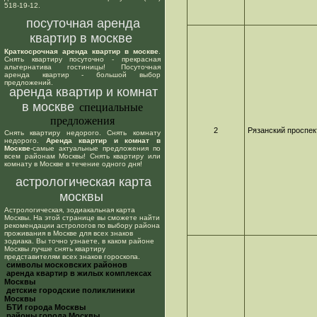
518-19-12.
посуточная аренда
квартир в москве
Краткосрочная аренда квартир в москве
.
Снять квартиру посуточно - прекрасная
альтернатива гостиницы! Посуточная
аренда квартир - большой выбор
предложений.
аренда квартир и комнат
в москве
специальные
предложения
2
Рязанский проспек
Снять квартиру недорого. Снять комнату
недорого.
Аренда квартир и комнат в
Москве
-самые актуальные предложения по
всем районам Москвы! Снять квартиру или
комнату в Москве в течение одного дня!
астрологическая карта
москвы
Астрологическая, зодиакальная карта
Москвы. На этой странице вы сможете найти
рекомендации астрологов по выбору района
проживания в Москве для всех знаков
зодиака. Вы точно узнаете, в каком районе
Москвы лучше снять квартиру
представителям всех знаков гороскопа.
cимволы московских районов
аренда квартир в жилых комплексах
Москвы
детские городские поликлиники
Москвы
БТИ города Москвы
районы города Москвы