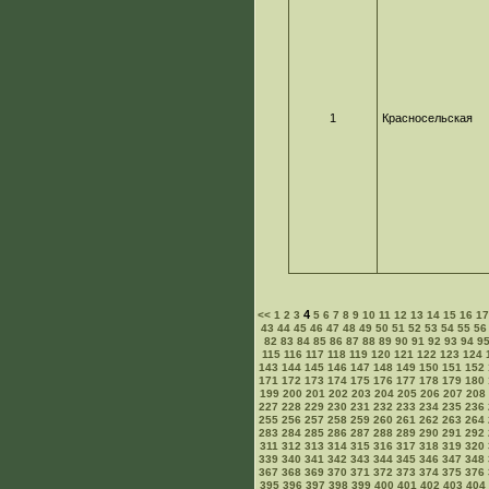
1
Красносельская
4
<<
1
2
3
5
6
7
8
9
10
11
12
13
14
15
16
1
43
44
45
46
47
48
49
50
51
52
53
54
55
56
82
83
84
85
86
87
88
89
90
91
92
93
94
9
115
116
117
118
119
120
121
122
123
124
143
144
145
146
147
148
149
150
151
152
171
172
173
174
175
176
177
178
179
180
199
200
201
202
203
204
205
206
207
208
227
228
229
230
231
232
233
234
235
236
255
256
257
258
259
260
261
262
263
264
283
284
285
286
287
288
289
290
291
292
311
312
313
314
315
316
317
318
319
320
339
340
341
342
343
344
345
346
347
348
367
368
369
370
371
372
373
374
375
376
395
396
397
398
399
400
401
402
403
404