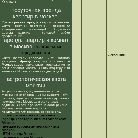
518-19-12.
посуточная аренда
квартир в москве
Краткосрочная аренда квартир в москве
.
Снять квартиру посуточно - прекрасная
альтернатива гостиницы! Посуточная
аренда квартир - большой выбор
предложений.
аренда квартир и комнат
в москве
специальные
предложения
1
Сокольники
Снять квартиру недорого. Снять комнату
недорого.
Аренда квартир и комнат в
Москве
-самые актуальные предложения по
всем районам Москвы! Снять квартиру или
комнату в Москве в течение одного дня!
астрологическая карта
москвы
Астрологическая, зодиакальная карта
Москвы. На этой странице вы сможете найти
рекомендации астрологов по выбору района
проживания в Москве для всех знаков
зодиака. Вы точно узнаете, в каком районе
Москвы лучше снять квартиру
представителям всех знаков гороскопа.
cимволы московских районов
аренда квартир в жилых комплексах
Москвы
детские городские поликлиники
Москвы
БТИ города Москвы
районы города Москвы