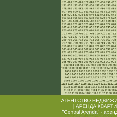
423
424
425
426
427
428
429
430
431
432
451
452
453
454
455
456
457
458
459
460
479
480
481
482
483
484
485
486
487
488
507
508
509
510
511
512
513
514
515
516
535
536
537
538
539
540
541
542
543
544
563
564
565
566
567
568
569
570
571
572
591
592
593
594
595
596
597
598
599
600
619
620
621
622
623
624
625
626
627
628
647
648
649
650
651
652
653
654
655
656
675
676
677
678
679
680
681
682
683
684
703
704
705
706
707
708
709
710
711
712
731
732
733
734
735
736
737
738
739
740
759
760
761
762
763
764
765
766
767
768
787
788
789
790
791
792
793
794
795
796
815
816
817
818
819
820
821
822
823
824
843
844
845
846
847
848
849
850
851
852
871
872
873
874
875
876
877
878
879
880
899
900
901
902
903
904
905
906
907
908
927
928
929
930
931
932
933
934
935
936
955
956
957
958
959
960
961
962
963
964
983
984
985
986
987
988
989
990
991
99
1008
1009
1010
1011
1012
1013
1014
1015
1030
1031
1032
1033
1034
1035
1036
1
1051
1052
1053
1054
1055
1056
1057
1
1072
1073
1074
1075
1076
1077
1078
1
1093
1094
1095
1096
1097
1098
1099
11
1115
1116
1117
1118
1119
1120
1121
1122
1
1138
1139
1140
1141
1142
1143
1144
114
1160
1161
1162
1163
1164
1165
1166
116
1182
1183
1184
1185
1186
1187
1188
11
АГЕНТСТВО НЕДВИЖ
|
АРЕНДА КВАРТИ
"Central Arenda" - арен