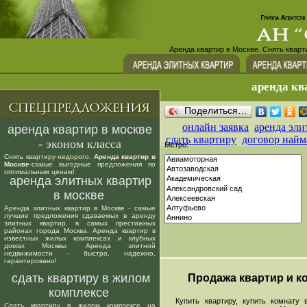
Аренда квартир в Москве. Снять кварт
аренда кв
Поделиться…
онлайн заявка
аренда эли
аренда квартир в москве
сдать квартиру
договор найм
- эконом класса
Метро:
Снять квартиру недорого.
Аренда квартир в
Москве
-самые выгодные предложения по
оптимальным ценам!
аренда элитных квартир
в москве
Аренда элитных квартир в Москве - самые
лучшие предложения сдаваемых в аренду
элитных квартир, в самых престижных
районах города Москва. Аренда квартир в
известных жилых комплексах и клубных
домах Москвы. Аренда элитной
недвижимости - быстро, надежно,
гарантировано!
сдать квартиру в жилом
Продажа квартир и ко
комплексе
Купить квартиру, купить комнату в
Сдать квартиру в жилом комплексе на