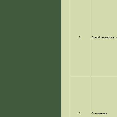
1
Преображенская п
1
Сокольники