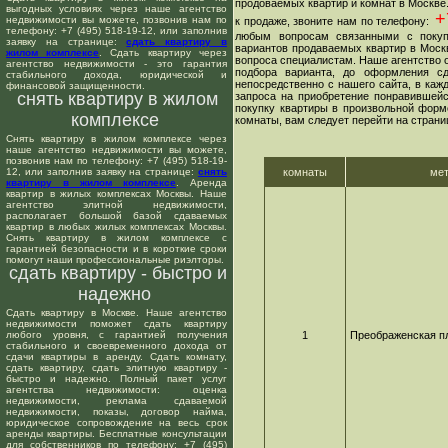
продоваемых квартир и комнат в Москве
выгодных условиях через наше агентство
+7
недвижимости вы можете, позвонив нам по
к продаже, звоните нам по телефону:
телефону: +7 (495) 518-19-12, или заполнив
любым вопросам связанными с покуп
заявку на странице:
сдать квартиру в
вариантов продаваемых квартир в Москв
жилом комплексе
. Сдать квартиру через
вопроса специалистам. Наше агентство о
агентство недвижимости - это гарантия
подбора варианта, до оформления сд
стабильного дохода, юридической и
непосредственно с нашего сайта, в ка
финансовой защищенности.
снять квартиру в жилом
запроса на приобретение понравившейс
покупку квартиры в произвольной форме
комплексе
комнаты, вам следует перейти на страни
Снять квартиру в жилом комплексе через
наше агентство недвижимости вы можете,
позвонив нам по телефону: +7 (495) 518-19-
12, или заполнив заявку на странице:
снять
комнаты
ме
квартиру в жилом комплексе
. Аренда
квартир в жилых комплексах Москвы. Наше
агентство элитной недвижимости,
располагает большой базой сдаваемых
квартир в любых жилых комплексах Москвы.
Снять квартиру в жилом комплексе с
гарантией безопасности и в короткие сроки
помогут наши профессиональные риэлторы.
сдать квартиру - быстро и
надежно
Сдать квартиру в Москве. Наше агентство
недвижимости поможет сдать квартиру
любого уровня, с гарантией получения
1
Преображенская п
стабильного и своевременного дохода от
сдачи квартиры в аренду. Сдать комнату,
сдать квартиру, сдать элитную квартиру -
быстро и надежно. Полный пакет услуг
агентства недвижимости: оценка
недвижимости, реклама сдаваемой
недвижимости, показы, договор найма,
юридическое сопровождение на весь срок
аренды квартиры. Бесплатные консультации
для собственников по телефону: +7 (495)