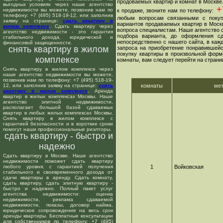
продоваемых квартир и комнат в Москве
выгодных условиях через наше агентство
+7
недвижимости вы можете, позвонив нам по
к продаже, звоните нам по телефону:
телефону: +7 (495) 518-19-12, или заполнив
любым вопросам связанными с покуп
заявку на странице:
сдать квартиру в
вариантов продаваемых квартир в Москв
жилом комплексе
. Сдать квартиру через
вопроса специалистам. Наше агентство о
агентство недвижимости - это гарантия
подбора варианта, до оформления сд
стабильного дохода, юридической и
непосредственно с нашего сайта, в ка
финансовой защищенности.
снять квартиру в жилом
запроса на приобретение понравившейс
покупку квартиры в произвольной форме
комплексе
комнаты, вам следует перейти на страни
Снять квартиру в жилом комплексе через
наше агентство недвижимости вы можете,
позвонив нам по телефону: +7 (495) 518-19-
12, или заполнив заявку на странице:
снять
комнаты
ме
квартиру в жилом комплексе
. Аренда
квартир в жилых комплексах Москвы. Наше
агентство элитной недвижимости,
располагает большой базой сдаваемых
квартир в любых жилых комплексах Москвы.
Снять квартиру в жилом комплексе с
гарантией безопасности и в короткие сроки
помогут наши профессиональные риэлторы.
сдать квартиру - быстро и
надежно
Сдать квартиру в Москве. Наше агентство
недвижимости поможет сдать квартиру
любого уровня, с гарантией получения
1
Войковская
стабильного и своевременного дохода от
сдачи квартиры в аренду. Сдать комнату,
сдать квартиру, сдать элитную квартиру -
быстро и надежно. Полный пакет услуг
агентства недвижимости: оценка
недвижимости, реклама сдаваемой
недвижимости, показы, договор найма,
юридическое сопровождение на весь срок
аренды квартиры. Бесплатные консультации
для собственников по телефону: +7 (495)