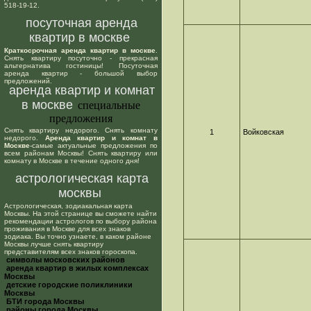
518-19-12.
посуточная аренда
квартир в москве
Краткосрочная аренда квартир в москве
.
Снять квартиру посуточно - прекрасная
альтернатива гостиницы! Посуточная
аренда квартир - большой выбор
предложений.
аренда квартир и комнат
в москве
специальные
предложения
Снять квартиру недорого. Снять комнату
1
Войковская
недорого.
Аренда квартир и комнат в
Москве
-самые актуальные предложения по
всем районам Москвы! Снять квартиру или
комнату в Москве в течение одного дня!
астрологическая карта
москвы
Астрологическая, зодиакальная карта
Москвы. На этой странице вы сможете найти
рекомендации астрологов по выбору района
проживания в Москве для всех знаков
зодиака. Вы точно узнаете, в каком районе
Москвы лучше снять квартиру
представителям всех знаков гороскопа.
cимволы московских районов
аренда квартир в жилых комплексах
Москвы
детские городские поликлиники
Москвы
БТИ города Москвы
районы города Москвы