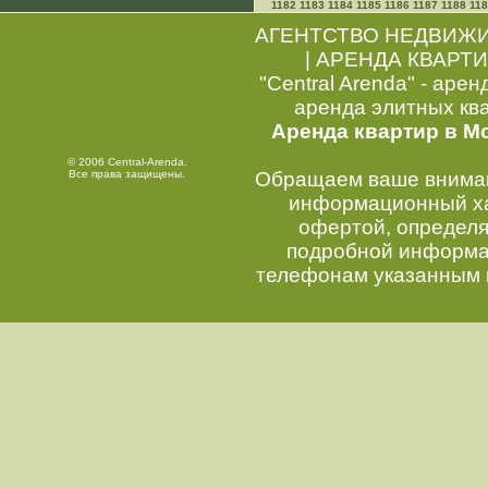
1182
1183
1184
1185
1186
1187
1188
11
АГЕНТСТВО НЕДВИЖ
|
АРЕНДА КВАРТИ
"Central Arenda" - арен
аренда элитных кв
Аренда квартир в М
© 2006 Central-Arenda.
Все права защищены.
Обращаем ваше внимани
информационный хар
офертой, определ
подробной информац
телефонам указанным 