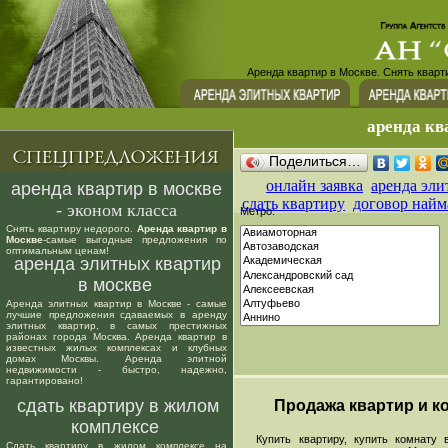
Аренда квартир в Москве. Снять кварт
аренда кв
Поделиться…
онлайн заявка
аренда эли
аренда квартир в москве
сдать квартиру
договор найм
- эконом класса
Метро:
Снять квартиру недорого.
Аренда квартир в
Москве
-самые выгодные предложения по
оптимальным ценам!
аренда элитных квартир
в москве
Аренда элитных квартир в Москве - самые
лучшие предложения сдаваемых в аренду
элитных квартир, в самых престижных
районах города Москва. Аренда квартир в
известных жилых комплексах и клубных
домах Москвы. Аренда элитной
недвижимости - быстро, надежно,
гарантировано!
сдать квартиру в жилом
Продажа квартир и ко
комплексе
Купить квартиру, купить комнату в
Сдать квартиру в жилом комплексе на