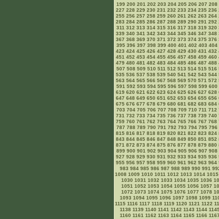
199
200
201
202
203
204
205
206
207
208
227
228
229
230
231
232
233
234
235
236
255
256
257
258
259
260
261
262
263
264
283
284
285
286
287
288
289
290
291
292
311
312
313
314
315
316
317
318
319
320
339
340
341
342
343
344
345
346
347
348
367
368
369
370
371
372
373
374
375
376
395
396
397
398
399
400
401
402
403
404
423
424
425
426
427
428
429
430
431
432
451
452
453
454
455
456
457
458
459
460
479
480
481
482
483
484
485
486
487
488
507
508
509
510
511
512
513
514
515
516
535
536
537
538
539
540
541
542
543
544
563
564
565
566
567
568
569
570
571
572
591
592
593
594
595
596
597
598
599
600
619
620
621
622
623
624
625
626
627
628
647
648
649
650
651
652
653
654
655
656
675
676
677
678
679
680
681
682
683
684
703
704
705
706
707
708
709
710
711
712
731
732
733
734
735
736
737
738
739
740
759
760
761
762
763
764
765
766
767
768
787
788
789
790
791
792
793
794
795
796
815
816
817
818
819
820
821
822
823
824
843
844
845
846
847
848
849
850
851
852
871
872
873
874
875
876
877
878
879
880
899
900
901
902
903
904
905
906
907
908
927
928
929
930
931
932
933
934
935
936
955
956
957
958
959
960
961
962
963
964
983
984
985
986
987
988
989
990
991
99
1008
1009
1010
1011
1012
1013
1014
1015
1030
1031
1032
1033
1034
1035
1036
1
1051
1052
1053
1054
1055
1056
1057
1
1072
1073
1074
1075
1076
1077
1078
1
1093
1094
1095
1096
1097
1098
1099
11
1115
1116
1117
1118
1119
1120
1121
1122
1
1138
1139
1140
1141
1142
1143
1144
114
1160
1161
1162
1163
1164
1165
1166
116