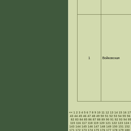
1
Войковская
<<
1
2
3
4
5
6
7
8
9
10
11
12
13
14
15
16
1
43
44
45
46
47
48
49
50
51
52
53
54
55
56
82
83
84
85
86
87
88
89
90
91
92
93
94
9
115
116
117
118
119
120
121
122
123
124
143
144
145
146
147
148
149
150
151
152
171
172
173
174
175
176
177
178
179
180