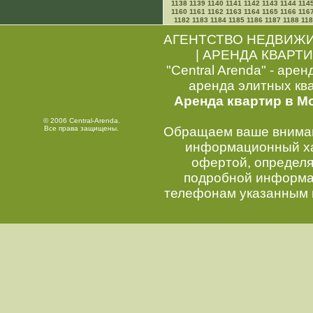
1138
1139
1140
1141
1142
1143
1144
114
1160
1161
1162
1163
1164
1165
1166
116
1182
1183
1184
1185
1186
1187
1188
11
АГЕНТСТВО НЕДВИЖ
|
АРЕНДА КВАРТИ
"Central Arenda" - арен
аренда элитных кв
Аренда квартир в М
© 2006 Central-Arenda.
Все права защищены.
Обращаем ваше внимани
информационный хар
офертой, определ
подробной информац
телефонам указанным 