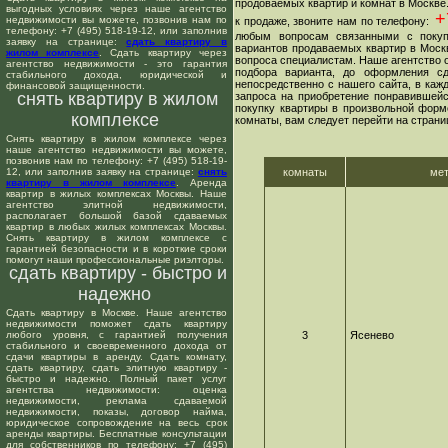
продоваемых квартир и комнат в Москве
выгодных условиях через наше агентство
+7
недвижимости вы можете, позвонив нам по
к продаже, звоните нам по телефону:
телефону: +7 (495) 518-19-12, или заполнив
любым вопросам связанными с покуп
заявку на странице:
сдать квартиру в
вариантов продаваемых квартир в Москв
жилом комплексе
. Сдать квартиру через
вопроса специалистам. Наше агентство о
агентство недвижимости - это гарантия
подбора варианта, до оформления сд
стабильного дохода, юридической и
непосредственно с нашего сайта, в ка
финансовой защищенности.
снять квартиру в жилом
запроса на приобретение понравившейс
покупку квартиры в произвольной форме
комплексе
комнаты, вам следует перейти на страни
Снять квартиру в жилом комплексе через
наше агентство недвижимости вы можете,
позвонив нам по телефону: +7 (495) 518-19-
12, или заполнив заявку на странице:
снять
комнаты
ме
квартиру в жилом комплексе
. Аренда
квартир в жилых комплексах Москвы. Наше
агентство элитной недвижимости,
располагает большой базой сдаваемых
квартир в любых жилых комплексах Москвы.
Снять квартиру в жилом комплексе с
гарантией безопасности и в короткие сроки
помогут наши профессиональные риэлторы.
сдать квартиру - быстро и
надежно
Сдать квартиру в Москве. Наше агентство
недвижимости поможет сдать квартиру
любого уровня, с гарантией получения
3
Ясенево
стабильного и своевременного дохода от
сдачи квартиры в аренду. Сдать комнату,
сдать квартиру, сдать элитную квартиру -
быстро и надежно. Полный пакет услуг
агентства недвижимости: оценка
недвижимости, реклама сдаваемой
недвижимости, показы, договор найма,
юридическое сопровождение на весь срок
аренды квартиры. Бесплатные консультации
для собственников по телефону: +7 (495)