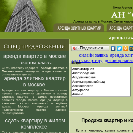
Аренда квартир в Москве. Снять кварт
аренда кв
Поделиться…
онлайн заявка
аренда эли
аренда квартир в москве
сдать квартиру
договор найм
- эконом класса
Метро:
Снять квартиру недорого.
Аренда квартир в
Москве
-самые выгодные предложения по
оптимальным ценам!
аренда элитных квартир
в москве
Аренда элитных квартир в Москве - самые
лучшие предложения сдаваемых в аренду
элитных квартир, в самых престижных
районах города Москва. Аренда квартир в
известных жилых комплексах и клубных
домах Москвы. Аренда элитной
недвижимости - быстро, надежно,
гарантировано!
сдать квартиру в жилом
Продажа квартир и ко
комплексе
Купить квартиру, купить комнату в
Сдать квартиру в жилом комплексе на