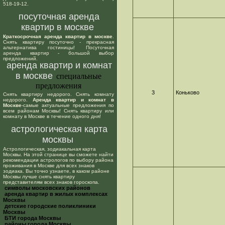
518-19-12.
посуточная аренда
квартир в москве
Краткосрочная аренда квартир в москве
.
Снять квартиру посуточно - прекрасная
альтернатива гостиницы! Посуточная
аренда квартир - большой выбор
предложений.
аренда квартир и комнат
в москве
специальные
предложения
3
Коньково
Снять квартиру недорого. Снять комнату
недорого.
Аренда квартир и комнат в
Москве
-самые актуальные предложения по
всем районам Москвы! Снять квартиру или
комнату в Москве в течение одного дня!
астрологическая карта
москвы
Астрологическая, зодиакальная карта
Москвы. На этой странице вы сможете найти
рекомендации астрологов по выбору района
проживания в Москве для всех знаков
зодиака. Вы точно узнаете, в каком районе
Москвы лучше снять квартиру
представителям всех знаков гороскопа.
cимволы московских районов
аренда квартир в жилых комплексах
Москвы
детские городские поликлиники
Москвы
БТИ города Москвы
районы города Москвы