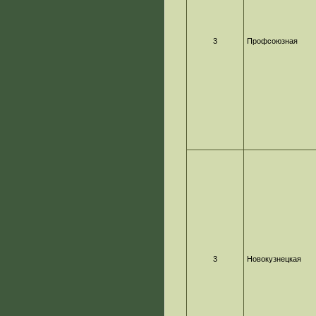
3
Профсоюзная
3
Новокузнецкая