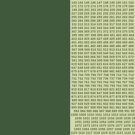
143
144
145
146
147
148
149
150
151
152
171
172
173
174
175
176
177
178
179
180
199
200
201
202
203
204
205
206
207
208
227
228
229
230
231
232
233
234
235
236
255
256
257
258
259
260
261
262
263
264
283
284
285
286
287
288
289
290
291
292
311
312
313
314
315
316
317
318
319
320
339
340
341
342
343
344
345
346
347
348
367
368
369
370
371
372
373
374
375
376
395
396
397
398
399
400
401
402
403
404
423
424
425
426
427
428
429
430
431
432
451
452
453
454
455
456
457
458
459
460
479
480
481
482
483
484
485
486
487
488
507
508
509
510
511
512
513
514
515
516
535
536
537
538
539
540
541
542
543
544
563
564
565
566
567
568
569
570
571
572
591
592
593
594
595
596
597
598
599
600
619
620
621
622
623
624
625
626
627
628
647
648
649
650
651
652
653
654
655
656
675
676
677
678
679
680
681
682
683
684
703
704
705
706
707
708
709
710
711
712
731
732
733
734
735
736
737
738
739
740
759
760
761
762
763
764
765
766
767
768
787
788
789
790
791
792
793
794
795
796
815
816
817
818
819
820
821
822
823
824
843
844
845
846
847
848
849
850
851
852
871
872
873
874
875
876
877
878
879
880
899
900
901
902
903
904
905
906
907
908
927
928
929
930
931
932
933
934
935
936
955
956
957
958
959
960
961
962
963
964
983
984
985
986
987
988
989
990
991
99
1008
1009
1010
1011
1012
1013
1014
1015
1030
1031
1032
1033
1034
1035
1036
1
1051
1052
1053
1054
1055
1056
1057
1
1072
1073
1074
1075
1076
1077
1078
1
1093
1094
1095
1096
1097
1098
1099
11
1115
1116
1117
1118
1119
1120
1121
1122
1