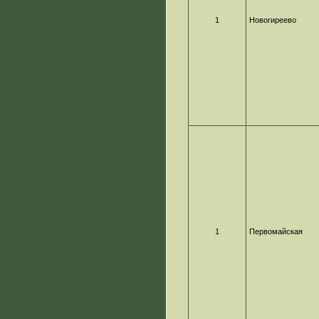
1
Новогиреево
1
Первомайская