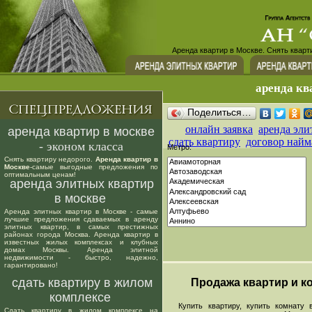
Аренда квартир в Москве. Снять кварт
аренда кв
Поделиться…
онлайн заявка
аренда эли
аренда квартир в москве
сдать квартиру
договор найм
- эконом класса
Метро:
Снять квартиру недорого.
Аренда квартир в
Москве
-самые выгодные предложения по
оптимальным ценам!
аренда элитных квартир
в москве
Аренда элитных квартир в Москве - самые
лучшие предложения сдаваемых в аренду
элитных квартир, в самых престижных
районах города Москва. Аренда квартир в
известных жилых комплексах и клубных
домах Москвы. Аренда элитной
недвижимости - быстро, надежно,
гарантировано!
сдать квартиру в жилом
Продажа квартир и ко
комплексе
Купить квартиру, купить комнату в
Сдать квартиру в жилом комплексе на