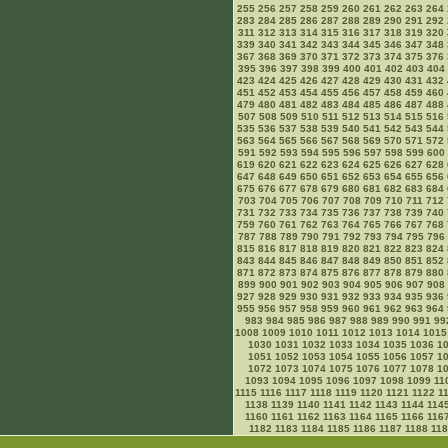
255
256
257
258
259
260
261
262
263
264
283
284
285
286
287
288
289
290
291
292
311
312
313
314
315
316
317
318
319
320
339
340
341
342
343
344
345
346
347
348
367
368
369
370
371
372
373
374
375
376
395
396
397
398
399
400
401
402
403
404
423
424
425
426
427
428
429
430
431
432
451
452
453
454
455
456
457
458
459
460
479
480
481
482
483
484
485
486
487
488
507
508
509
510
511
512
513
514
515
516
535
536
537
538
539
540
541
542
543
544
563
564
565
566
567
568
569
570
571
572
591
592
593
594
595
596
597
598
599
600
619
620
621
622
623
624
625
626
627
628
647
648
649
650
651
652
653
654
655
656
675
676
677
678
679
680
681
682
683
684
703
704
705
706
707
708
709
710
711
712
731
732
733
734
735
736
737
738
739
740
759
760
761
762
763
764
765
766
767
768
787
788
789
790
791
792
793
794
795
796
815
816
817
818
819
820
821
822
823
824
843
844
845
846
847
848
849
850
851
852
871
872
873
874
875
876
877
878
879
880
899
900
901
902
903
904
905
906
907
908
927
928
929
930
931
932
933
934
935
936
955
956
957
958
959
960
961
962
963
964
983
984
985
986
987
988
989
990
991
99
1008
1009
1010
1011
1012
1013
1014
1015
1030
1031
1032
1033
1034
1035
1036
1
1051
1052
1053
1054
1055
1056
1057
1
1072
1073
1074
1075
1076
1077
1078
1
1093
1094
1095
1096
1097
1098
1099
11
1115
1116
1117
1118
1119
1120
1121
1122
1
1138
1139
1140
1141
1142
1143
1144
114
1160
1161
1162
1163
1164
1165
1166
116
1182
1183
1184
1185
1186
1187
1188
11