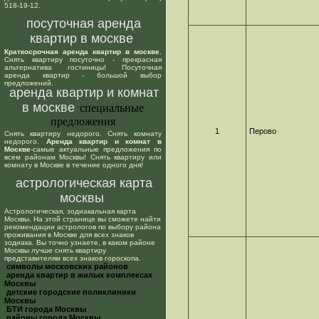
518-19-12.
посуточная аренда
квартир в москве
Краткосрочная аренда квартир в москве
.
Снять квартиру посуточно - прекрасная
альтернатива гостиницы! Посуточная
аренда квартир - большой выбор
предложений.
аренда квартир и комнат
в москве
специальные
предложения
1
Перово
Снять квартиру недорого. Снять комнату
недорого.
Аренда квартир и комнат в
Москве
-самые актуальные предложения по
всем районам Москвы! Снять квартиру или
комнату в Москве в течение одного дня!
астрологическая карта
москвы
Астрологическая, зодиакальная карта
Москвы. На этой странице вы сможете найти
рекомендации астрологов по выбору района
проживания в Москве для всех знаков
зодиака. Вы точно узнаете, в каком районе
Москвы лучше снять квартиру
представителям всех знаков гороскопа.
cимволы московских районов
аренда квартир в жилых комплексах
Москвы
детские городские поликлиники
Москвы
БТИ города Москвы
районы города Москвы