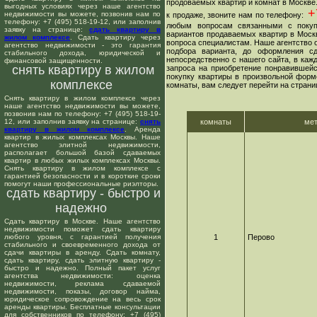
продоваемых квартир и комнат в Москве
выгодных условиях через наше агентство
+7
недвижимости вы можете, позвонив нам по
к продаже, звоните нам по телефону:
телефону: +7 (495) 518-19-12, или заполнив
любым вопросам связанными с покуп
заявку на странице:
сдать квартиру в
вариантов продаваемых квартир в Москв
жилом комплексе
. Сдать квартиру через
вопроса специалистам. Наше агентство о
агентство недвижимости - это гарантия
подбора варианта, до оформления сд
стабильного дохода, юридической и
непосредственно с нашего сайта, в ка
финансовой защищенности.
снять квартиру в жилом
запроса на приобретение понравившейс
покупку квартиры в произвольной форме
комплексе
комнаты, вам следует перейти на страни
Снять квартиру в жилом комплексе через
наше агентство недвижимости вы можете,
позвонив нам по телефону: +7 (495) 518-19-
12, или заполнив заявку на странице:
снять
комнаты
ме
квартиру в жилом комплексе
. Аренда
квартир в жилых комплексах Москвы. Наше
агентство элитной недвижимости,
располагает большой базой сдаваемых
квартир в любых жилых комплексах Москвы.
Снять квартиру в жилом комплексе с
гарантией безопасности и в короткие сроки
помогут наши профессиональные риэлторы.
сдать квартиру - быстро и
надежно
Сдать квартиру в Москве. Наше агентство
недвижимости поможет сдать квартиру
любого уровня, с гарантией получения
1
Перово
стабильного и своевременного дохода от
сдачи квартиры в аренду. Сдать комнату,
сдать квартиру, сдать элитную квартиру -
быстро и надежно. Полный пакет услуг
агентства недвижимости: оценка
недвижимости, реклама сдаваемой
недвижимости, показы, договор найма,
юридическое сопровождение на весь срок
аренды квартиры. Бесплатные консультации
для собственников по телефону: +7 (495)