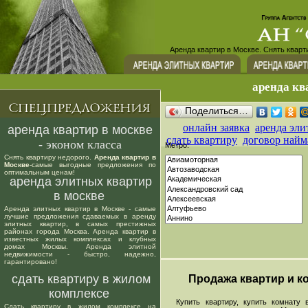
Аренда квартир в Москве. Снять кварт
аренда кв
Поделиться…
онлайн заявка
аренда эли
аренда квартир в москве
сдать квартиру
договор найм
- эконом класса
Метро:
Снять квартиру недорого.
Аренда квартир в
Москве
-самые выгодные предложения по
оптимальным ценам!
аренда элитных квартир
в москве
Аренда элитных квартир в Москве - самые
лучшие предложения сдаваемых в аренду
элитных квартир, в самых престижных
районах города Москва. Аренда квартир в
известных жилых комплексах и клубных
домах Москвы. Аренда элитной
недвижимости - быстро, надежно,
гарантировано!
сдать квартиру в жилом
Продажа квартир и ко
комплексе
Купить квартиру, купить комнату в
Сдать квартиру в жилом комплексе на