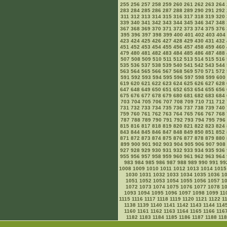
255
256
257
258
259
260
261
262
263
264
283
284
285
286
287
288
289
290
291
292
311
312
313
314
315
316
317
318
319
320
339
340
341
342
343
344
345
346
347
348
367
368
369
370
371
372
373
374
375
376
395
396
397
398
399
400
401
402
403
404
423
424
425
426
427
428
429
430
431
432
451
452
453
454
455
456
457
458
459
460
479
480
481
482
483
484
485
486
487
488
507
508
509
510
511
512
513
514
515
516
535
536
537
538
539
540
541
542
543
544
563
564
565
566
567
568
569
570
571
572
591
592
593
594
595
596
597
598
599
600
619
620
621
622
623
624
625
626
627
628
647
648
649
650
651
652
653
654
655
656
675
676
677
678
679
680
681
682
683
684
703
704
705
706
707
708
709
710
711
712
731
732
733
734
735
736
737
738
739
740
759
760
761
762
763
764
765
766
767
768
787
788
789
790
791
792
793
794
795
796
815
816
817
818
819
820
821
822
823
824
843
844
845
846
847
848
849
850
851
852
871
872
873
874
875
876
877
878
879
880
899
900
901
902
903
904
905
906
907
908
927
928
929
930
931
932
933
934
935
936
955
956
957
958
959
960
961
962
963
964
983
984
985
986
987
988
989
990
991
99
1008
1009
1010
1011
1012
1013
1014
1015
1030
1031
1032
1033
1034
1035
1036
1
1051
1052
1053
1054
1055
1056
1057
1
1072
1073
1074
1075
1076
1077
1078
1
1093
1094
1095
1096
1097
1098
1099
11
1115
1116
1117
1118
1119
1120
1121
1122
1
1138
1139
1140
1141
1142
1143
1144
114
1160
1161
1162
1163
1164
1165
1166
116
1182
1183
1184
1185
1186
1187
1188
11