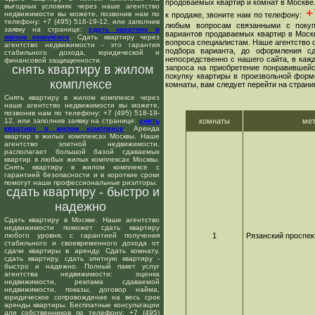
продоваемых квартир и комнат в Москве
выгодных условиях через наше агентство
+7
недвижимости вы можете, позвонив нам по
к продаже, звоните нам по телефону:
телефону: +7 (495) 518-19-12, или заполнив
любым вопросам связанными с покуп
заявку на странице:
сдать квартиру в
вариантов продаваемых квартир в Москв
жилом комплексе
. Сдать квартиру через
вопроса специалистам. Наше агентство о
агентство недвижимости - это гарантия
подбора варианта, до оформления сд
стабильного дохода, юридической и
непосредственно с нашего сайта, в ка
финансовой защищенности.
снять квартиру в жилом
запроса на приобретение понравившейс
покупку квартиры в произвольной форме
комплексе
комнаты, вам следует перейти на страни
Снять квартиру в жилом комплексе через
наше агентство недвижимости вы можете,
позвонив нам по телефону: +7 (495) 518-19-
12, или заполнив заявку на странице:
снять
комнаты
ме
квартиру в жилом комплексе
. Аренда
квартир в жилых комплексах Москвы. Наше
агентство элитной недвижимости,
располагает большой базой сдаваемых
квартир в любых жилых комплексах Москвы.
Снять квартиру в жилом комплексе с
гарантией безопасности и в короткие сроки
помогут наши профессиональные риэлторы.
сдать квартиру - быстро и
надежно
Сдать квартиру в Москве. Наше агентство
недвижимости поможет сдать квартиру
любого уровня, с гарантией получения
1
Рязанский проспек
стабильного и своевременного дохода от
сдачи квартиры в аренду. Сдать комнату,
сдать квартиру, сдать элитную квартиру -
быстро и надежно. Полный пакет услуг
агентства недвижимости: оценка
недвижимости, реклама сдаваемой
недвижимости, показы, договор найма,
юридическое сопровождение на весь срок
аренды квартиры. Бесплатные консультации
для собственников по телефону: +7 (495)