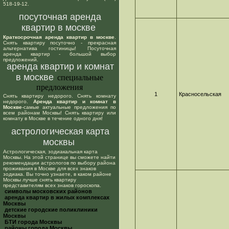
518-19-12.
посуточная аренда
квартир в москве
Краткосрочная аренда квартир в москве
.
Снять квартиру посуточно - прекрасная
альтернатива гостиницы! Посуточная
аренда квартир - большой выбор
предложений.
аренда квартир и комнат
в москве
специальные
предложения
1
Красносельская
Снять квартиру недорого. Снять комнату
недорого.
Аренда квартир и комнат в
Москве
-самые актуальные предложения по
всем районам Москвы! Снять квартиру или
комнату в Москве в течение одного дня!
астрологическая карта
москвы
Астрологическая, зодиакальная карта
Москвы. На этой странице вы сможете найти
рекомендации астрологов по выбору района
проживания в Москве для всех знаков
зодиака. Вы точно узнаете, в каком районе
Москвы лучше снять квартиру
представителям всех знаков гороскопа.
cимволы московских районов
аренда квартир в жилых комплексах
Москвы
детские городские поликлиники
Москвы
БТИ города Москвы
районы города Москвы