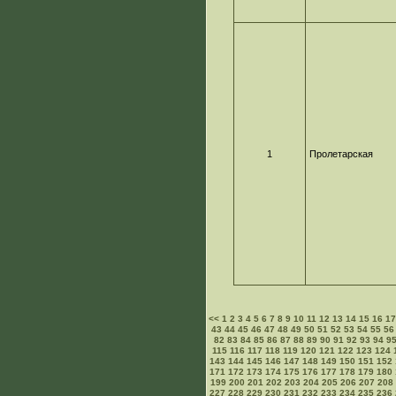
1
Пролетарская
<<
1
2
3
4
5
6
7
8
9
10
11
12
13
14
15
16
1
43
44
45
46
47
48
49
50
51
52
53
54
55
56
82
83
84
85
86
87
88
89
90
91
92
93
94
9
115
116
117
118
119
120
121
122
123
124
143
144
145
146
147
148
149
150
151
152
171
172
173
174
175
176
177
178
179
180
199
200
201
202
203
204
205
206
207
208
227
228
229
230
231
232
233
234
235
236