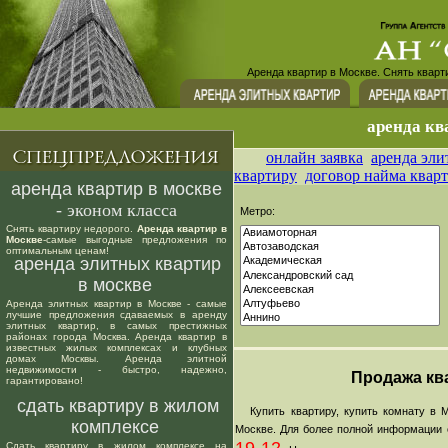
Аренда квартир в Москве. Снять кварт
аренда кв
онлайн заявка
аренда эли
квартиру
договор найма квар
аренда квартир в москве
- эконом класса
Метро:
Снять квартиру недорого.
Аренда квартир в
Москве
-самые выгодные предложения по
оптимальным ценам!
аренда элитных квартир
в москве
Аренда элитных квартир в Москве - самые
лучшие предложения сдаваемых в аренду
элитных квартир, в самых престижных
районах города Москва. Аренда квартир в
известных жилых комплексах и клубных
домах Москвы. Аренда элитной
недвижимости - быстро, надежно,
Продажа ква
гарантировано!
сдать квартиру в жилом
Купить квартиру, купить комнату в М
комплексе
Москве. Для более полной информации о
Сдать квартиру в жилом комплексе на