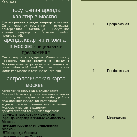
518-19-12.
посуточная аренда
квартир в москве
Краткосрочная аренда квартир в москве
.
4
Профсоюзная
Снять квартиру посуточно - прекрасная
альтернатива гостиницы! Посуточная
аренда квартир - большой выбор
предложений.
аренда квартир и комнат
в москве
специальные
предложения
Снять квартиру недорого. Снять комнату
недорого.
Аренда квартир и комнат в
Москве
-самые актуальные предложения по
всем районам Москвы! Снять квартиру или
4
Профсоюзная
комнату в Москве в течение одного дня!
астрологическая карта
москвы
Астрологическая, зодиакальная карта
Москвы. На этой странице вы сможете найти
рекомендации астрологов по выбору района
проживания в Москве для всех знаков
зодиака. Вы точно узнаете, в каком районе
Москвы лучше снять квартиру
представителям всех знаков гороскопа.
cимволы московских районов
4
Медведково
аренда квартир в жилых комплексах
Москвы
детские городские поликлиники
Москвы
БТИ города Москвы
районы города Москвы