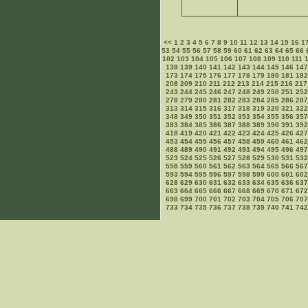
<<
1
2
3
4
5
6
7
8
9
10
11
12
13
14
15
16
1
53
54
55
56
57
58
59
60
61
62
63
64
65
66
102
103
104
105
106
107
108
109
110
111
138
139
140
141
142
143
144
145
146
147
173
174
175
176
177
178
179
180
181
182
208
209
210
211
212
213
214
215
216
217
243
244
245
246
247
248
249
250
251
252
278
279
280
281
282
283
284
285
286
28
313
314
315
316
317
318
319
320
321
322
348
349
350
351
352
353
354
355
356
357
383
384
385
386
387
388
389
390
391
39
418
419
420
421
422
423
424
425
426
427
453
454
455
456
457
458
459
460
461
462
488
489
490
491
492
493
494
495
496
49
523
524
525
526
527
528
529
530
531
532
558
559
560
561
562
563
564
565
566
567
593
594
595
596
597
598
599
600
601
60
628
629
630
631
632
633
634
635
636
637
663
664
665
666
667
668
669
670
671
672
698
699
700
701
702
703
704
705
706
70
733
734
735
736
737
738
739
740
741
742