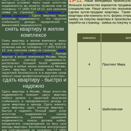
19-12
. Наши менеджеры проконсуль
выгодных условиях через наше агентство
большое количество вариантов продавае
недвижимости вы можете, позвонив нам по
специалистам. Наше агентство оказывае
телефону: +7 (495) 518-19-12, или заполнив
сделки купли-продажи квартиры. Такж
заявку на странице:
сдать квартиру в
жилом комплексе
. Сдать квартиру через
квартиры или комнаты есть форма отпра
агентство недвижимости - это гарантия
заявку на покупку квартиры в произволь
стабильного дохода, юридической и
перейти на страницу: заявка на покупку 
финансовой защищенности.
снять квартиру в жилом
комплексе
комнаты
ме
Снять квартиру в жилом комплексе через
наше агентство недвижимости вы можете,
позвонив нам по телефону: +7 (495) 518-19-
12, или заполнив заявку на странице:
снять
квартиру в жилом комплексе
. Аренда
квартир в жилых комплексах Москвы. Наше
агентство элитной недвижимости,
располагает большой базой сдаваемых
4
Проспект Мира
квартир в любых жилых комплексах Москвы.
Снять квартиру в жилом комплексе с
гарантией безопасности и в короткие сроки
помогут наши профессиональные риэлторы.
сдать квартиру - быстро и
надежно
Сдать квартиру в Москве. Наше агентство
недвижимости поможет сдать квартиру
любого уровня, с гарантией получения
стабильного и своевременного дохода от
сдачи квартиры в аренду. Сдать комнату,
сдать квартиру, сдать элитную квартиру -
4
Шаболовская
быстро и надежно. Полный пакет услуг
агентства недвижимости: оценка
недвижимости, реклама сдаваемой
недвижимости, показы, договор найма,
юридическое сопровождение на весь срок
аренды квартиры. Бесплатные консультации
для собственников по телефону: +7 (495)