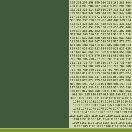
255
256
257
258
259
260
261
262
263
264
283
284
285
286
287
288
289
290
291
292
311
312
313
314
315
316
317
318
319
320
339
340
341
342
343
344
345
346
347
348
367
368
369
370
371
372
373
374
375
376
395
396
397
398
399
400
401
402
403
404
423
424
425
426
427
428
429
430
431
432
451
452
453
454
455
456
457
458
459
460
479
480
481
482
483
484
485
486
487
488
507
508
509
510
511
512
513
514
515
516
535
536
537
538
539
540
541
542
543
544
563
564
565
566
567
568
569
570
571
572
591
592
593
594
595
596
597
598
599
600
619
620
621
622
623
624
625
626
627
628
647
648
649
650
651
652
653
654
655
656
675
676
677
678
679
680
681
682
683
684
703
704
705
706
707
708
709
710
711
712
731
732
733
734
735
736
737
738
739
740
759
760
761
762
763
764
765
766
767
768
787
788
789
790
791
792
793
794
795
796
815
816
817
818
819
820
821
822
823
824
843
844
845
846
847
848
849
850
851
852
871
872
873
874
875
876
877
878
879
880
899
900
901
902
903
904
905
906
907
908
927
928
929
930
931
932
933
934
935
936
955
956
957
958
959
960
961
962
963
964
983
984
985
986
987
988
989
990
991
99
1008
1009
1010
1011
1012
1013
1014
1015
1030
1031
1032
1033
1034
1035
1036
1
1051
1052
1053
1054
1055
1056
1057
1
1072
1073
1074
1075
1076
1077
1078
1
1093
1094
1095
1096
1097
1098
1099
11
1115
1116
1117
1118
1119
1120
1121
1122
1
1138
1139
1140
1141
1142
1143
1144
114
1160
1161
1162
1163
1164
1165
1166
116
1182
1183
1184
1185
1186
1187
1188
11