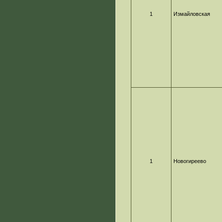
1
Измайловская
1
Новогиреево