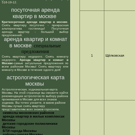
518-19-12.
посуточная аренда
квартир в москве
Краткосрочная аренда квартир в москве
.
Снять квартиру посуточно - прекрасная
альтернатива гостиницы! Посуточная
аренда квартир - большой выбор
предложений.
аренда квартир и комнат
в москве
специальные
предложения
1
Щёлковская
Снять квартиру недорого. Снять комнату
недорого.
Аренда квартир и комнат в
Москве
-самые актуальные предложения по
всем районам Москвы! Снять квартиру или
комнату в Москве в течение одного дня!
астрологическая карта
москвы
Астрологическая, зодиакальная карта
Москвы. На этой странице вы сможете найти
рекомендации астрологов по выбору района
проживания в Москве для всех знаков
зодиака. Вы точно узнаете, в каком районе
Москвы лучше снять квартиру
представителям всех знаков гороскопа.
cимволы московских районов
аренда квартир в жилых комплексах
Москвы
детские городские поликлиники
Москвы
БТИ города Москвы
районы города Москвы