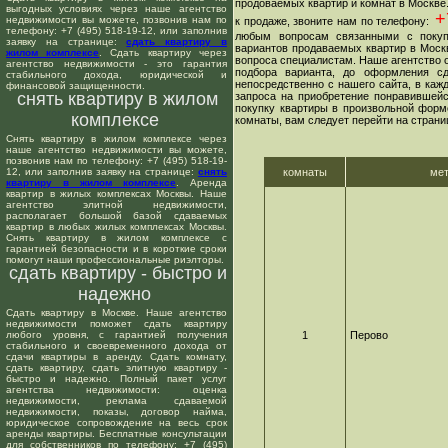
продоваемых квартир и комнат в Москве
выгодных условиях через наше агентство
+7
недвижимости вы можете, позвонив нам по
к продаже, звоните нам по телефону:
телефону: +7 (495) 518-19-12, или заполнив
любым вопросам связанными с покуп
заявку на странице:
сдать квартиру в
вариантов продаваемых квартир в Москв
жилом комплексе
. Сдать квартиру через
вопроса специалистам. Наше агентство о
агентство недвижимости - это гарантия
подбора варианта, до оформления сд
стабильного дохода, юридической и
непосредственно с нашего сайта, в ка
финансовой защищенности.
снять квартиру в жилом
запроса на приобретение понравившейс
покупку квартиры в произвольной форме
комплексе
комнаты, вам следует перейти на страни
Снять квартиру в жилом комплексе через
наше агентство недвижимости вы можете,
позвонив нам по телефону: +7 (495) 518-19-
12, или заполнив заявку на странице:
снять
комнаты
ме
квартиру в жилом комплексе
. Аренда
квартир в жилых комплексах Москвы. Наше
агентство элитной недвижимости,
располагает большой базой сдаваемых
квартир в любых жилых комплексах Москвы.
Снять квартиру в жилом комплексе с
гарантией безопасности и в короткие сроки
помогут наши профессиональные риэлторы.
сдать квартиру - быстро и
надежно
Сдать квартиру в Москве. Наше агентство
недвижимости поможет сдать квартиру
любого уровня, с гарантией получения
1
Перово
стабильного и своевременного дохода от
сдачи квартиры в аренду. Сдать комнату,
сдать квартиру, сдать элитную квартиру -
быстро и надежно. Полный пакет услуг
агентства недвижимости: оценка
недвижимости, реклама сдаваемой
недвижимости, показы, договор найма,
юридическое сопровождение на весь срок
аренды квартиры. Бесплатные консультации
для собственников по телефону: +7 (495)