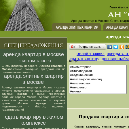
Аренда квартир в Москве. Снять кварт
аренда кв
Поделиться…
онлайн заявка
аренда эли
аренда квартир в москве
сдать квартиру
договор найм
- эконом класса
Метро:
Снять квартиру недорого.
Аренда квартир в
Москве
-самые выгодные предложения по
оптимальным ценам!
аренда элитных квартир
в москве
Аренда элитных квартир в Москве - самые
лучшие предложения сдаваемых в аренду
элитных квартир, в самых престижных
районах города Москва. Аренда квартир в
известных жилых комплексах и клубных
домах Москвы. Аренда элитной
недвижимости - быстро, надежно,
гарантировано!
сдать квартиру в жилом
Продажа квартир и ко
комплексе
Купить квартиру, купить комнату в
Сдать квартиру в жилом комплексе на