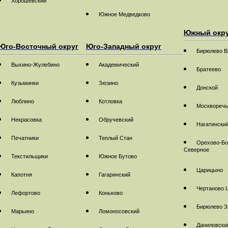
Хорошевский
Южное Медведково
Южный окр
Юго-Восточный округ
Юго-Западный округ
Бирюлево В
Выхино-Жулебино
Академический
Братеево
Кузьминки
Зюзино
Донской
Люблино
Котловка
Москворечь
Некрасовка
Обручевский
Нагатински
Печатники
Теплый Стан
Орехово-Бо
Северное
Текстильщики
Южное Бутово
Царицыно
Капотня
Гагаринский
Чертаново 
Лефортово
Коньково
Бирюлево З
Марьино
Ломоносовский
Даниловски