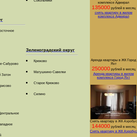
Сокольники
комплексе Адмирал
135000
рублей в месяц
снять квартиру в жилом
комплексе Адмирал
уг
осточное
Зеленоградский округ
Аренда квартиры в ЖК Город
Крюково
е-Сабурово
Яхт
250000
рублей в месяц
Матушкино-Савелки
Аренда квартиры в жилом
й Затон
комплексе Город Яхт
Старое Крюково
рисово
Силино
Центральное
Снять квартиру в ЖК Аэробус
ападное
144000
рублей в месяц
Снять квартиру в ЖК Аэробус
й