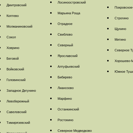
Лосиноостровский
Дмитровский
Покровское
Марьина Роща
Коптево
Строгино
Отрадное
Молжаниновский
Щукино
Свиблово
Сокол
Митино
Северный
Ховрино
Северное Т
Ярославский
Беговой
Хорошево-
Алтуфьевский
Войковский
Южное Туш
Бибирево
Головинский
Лианозово
Западное Дегунино
Марфино
Левобережный
Останкинский
Савеловский
Ростокино
Тимирязевский
Северное Медведково