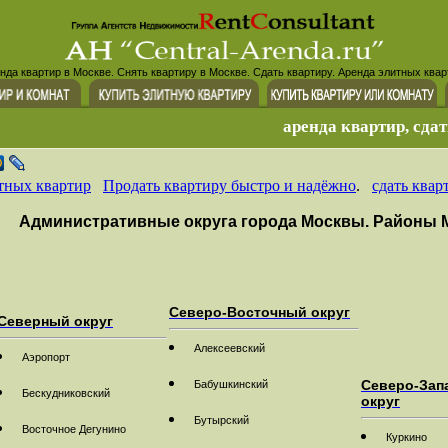
нда квартир в Москве. Снять квартиру в Москве. Сдать квартиру. Аренда элитных квар
аренда квартир, сдат
тных квартир
Продать квартиру быстро и надёжно
.
сдать квар
Административные округа города Москвы. Районы 
Северо-Восточный округ
Северный округ
Алексеевский
Аэропорт
Северо-Зап
Бабушкинский
Бескудниковский
округ
Бутырский
Восточное Дегунино
Куркино