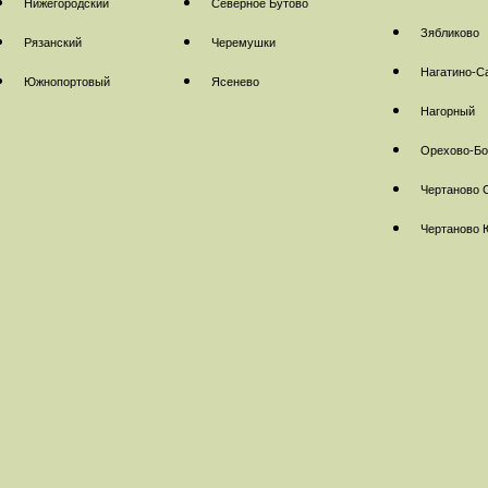
Нижегородский
Северное Бутово
Зябликово
Рязанский
Черемушки
Нагатино-С
Южнопортовый
Ясенево
Нагорный
Орехово-Б
Чертаново 
Чертаново 