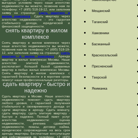
выгодных условиях через наше агентство
недвижимости вы можете, позвонив нам по
телефону: +7 (495) 518-19-12, или заполнив
Мещанский
заявку на странице:
сдать квартиру в
жилом комплексе
. Сдать квартиру через
агентство недвижимости - это гарантия
Таганский
стабильного дохода, юридической и
финансовой защищенности.
снять квартиру в жилом
Хамовники
комплексе
Снять квартиру в жилом комплексе через
Басманный
наше агентство недвижимости вы можете,
позвонив нам по телефону: +7 (495) 518-19-
12, или заполнив заявку на странице:
снять
Красносельский
квартиру в жилом комплексе
. Аренда
квартир в жилых комплексах Москвы. Наше
агентство элитной недвижимости,
Пресненский
располагает большой базой сдаваемых
квартир в любых жилых комплексах Москвы.
Снять квартиру в жилом комплексе с
гарантией безопасности и в короткие сроки
Тверской
помогут наши профессиональные риэлторы.
сдать квартиру - быстро и
Якиманка
надежно
Сдать квартиру в Москве. Наше агентство
недвижимости поможет сдать квартиру
любого уровня, с гарантией получения
стабильного и своевременного дохода от
сдачи квартиры в аренду. Сдать комнату,
сдать квартиру, сдать элитную квартиру -
быстро и надежно. Полный пакет услуг
агентства недвижимости: оценка
недвижимости, реклама сдаваемой
недвижимости, показы, договор найма,
юридическое сопровождение на весь срок
аренды квартиры. Бесплатные консультации
для собственников по телефону: +7 (495)