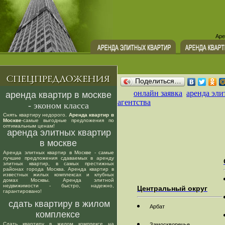
Аре
Поделиться…
онлайн заявка
аренда эли
аренда квартир в москве
агентства
- эконом класса
Снять квартиру недорого.
Аренда квартир в
Москве
-самые выгодные предложения по
оптимальным ценам!
аренда элитных квартир
в москве
Аренда элитных квартир в Москве - самые
лучшие предложения сдаваемых в аренду
элитных квартир, в самых престижных
районах города Москва. Аренда квартир в
известных жилых комплексах и клубных
домах Москвы. Аренда элитной
недвижимости - быстро, надежно,
Центральный округ
гарантировано!
сдать квартиру в жилом
Арбат
комплексе
Сдать квартиру в жилом комплексе на
Замоскворечье