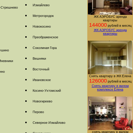
Измайлово
-Стрешнево
Метрогородок
ЖК АЭРОБУС аренда
квартиры
144000
рублей в месяц
Новокосино
ЖК АЭРОБУС аренда
квартиры
Преображенское
Соколиная Гора
ушино
Вешняки
Мневники
Восточный
ино
Снять квартиру в ЖК Елена
126000
Ивановское
рублей в месяц
Снять квартиру в жилом
комплексе Елена
Косино-Ухтомский
Новогиреево
Перово
Северное Измайлово
снять квартиру в жилом