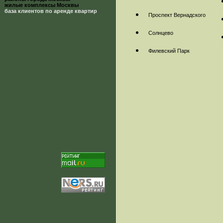
жилые комплексы Москвы
база клиентов по аренде квартир
Проспект Вернадского
Солнцево
Филевский Парк