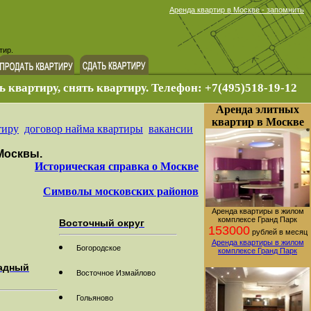
Аренда квартир в Москве - запомнить
тир.
ь квартиру, снять квартиру. Телефон: +7(495)518-19-12
Аренда элитных
квартир в Москве
тиру
договор найма квартиры
вакансии
Москвы.
Историческая справка о Москве
Символы московских районов
Аренда квартиры в жилом
комплексе Гранд Парк
Восточный округ
153000
рублей в месяц
Аренда квартиры в жилом
Богородское
комплексе Гранд Парк
адный
Восточное Измайлово
Гольяново