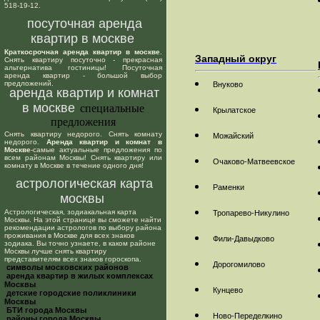
518-19-12.
посуточная аренда
квартир в москве
Краткосрочная аренда квартир в москве
.
Западный округ
Снять квартиру посуточно - прекрасная
альтернатива гостиницы! Посуточная
аренда квартир - большой выбор
предложений.
Внуково
аренда квартир и комнат
в москве
специальные
Крылатское
предложения
Снять квартиру недорого. Снять комнату
Можайский
недорого.
Аренда квартир и комнат в
Москве
-самые актуальные предложения по
всем районам Москвы! Снять квартиру или
Очаково-Матвеевское
комнату в Москве в течение одного дня!
астрологическая карта
Раменки
москвы
Астрологическая, зодиакальная карта
Тропарево-Никулино
Москвы. На этой странице вы сможете найти
рекомендации астрологов по выбору района
проживания в Москве для всех знаков
Фили-Давыдково
зодиака. Вы точно узнаете, в каком районе
Москвы лучше снять квартиру
представителям всех знаков гороскопа.
Дорогомилово
cимволы московских районов
аренда квартир в жилых комплексах
Москвы
Кунцево
детские городские поликлиники
Москвы
БТИ города Москвы
Ново-Переделкино
районы города Москвы