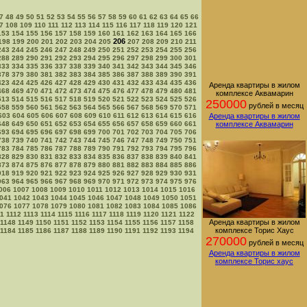
7
48
49
50
51
52
53
54
55
56
57
58
59
60
61
62
63
64
65
66
7
108
109
110
111
112
113
114
115
116
117
118
119
120
121
153
154
155
156
157
158
159
160
161
162
163
164
165
166
206
198
199
200
201
202
203
204
205
207
208
209
210
211
243
244
245
246
247
248
249
250
251
252
253
254
255
256
288
289
290
291
292
293
294
295
296
297
298
299
300
301
333
334
335
336
337
338
339
340
341
342
343
344
345
346
378
379
380
381
382
383
384
385
386
387
388
389
390
391
423
424
425
426
427
428
429
430
431
432
433
434
435
436
Аренда квартиры в жилом
468
469
470
471
472
473
474
475
476
477
478
479
480
481
комплексе Аквамарин
513
514
515
516
517
518
519
520
521
522
523
524
525
526
250000
рублей в месяц
558
559
560
561
562
563
564
565
566
567
568
569
570
571
603
604
605
606
607
608
609
610
611
612
613
614
615
616
Аренда квартиры в жилом
648
649
650
651
652
653
654
655
656
657
658
659
660
661
комплексе Аквамарин
693
694
695
696
697
698
699
700
701
702
703
704
705
706
738
739
740
741
742
743
744
745
746
747
748
749
750
751
783
784
785
786
787
788
789
790
791
792
793
794
795
796
828
829
830
831
832
833
834
835
836
837
838
839
840
841
873
874
875
876
877
878
879
880
881
882
883
884
885
886
918
919
920
921
922
923
924
925
926
927
928
929
930
931
963
964
965
966
967
968
969
970
971
972
973
974
975
976
006
1007
1008
1009
1010
1011
1012
1013
1014
1015
1016
041
1042
1043
1044
1045
1046
1047
1048
1049
1050
1051
076
1077
1078
1079
1080
1081
1082
1083
1084
1085
1086
11
1112
1113
1114
1115
1116
1117
1118
1119
1120
1121
1122
Аренда квартиры в жилом
1148
1149
1150
1151
1152
1153
1154
1155
1156
1157
1158
комплексе Торис Хаус
1184
1185
1186
1187
1188
1189
1190
1191
1192
1193
1194
270000
рублей в месяц
Аренда квартиры в жилом
комплексе Торис хаус