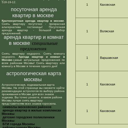
518-19-12.
1
Каховская
посуточная аренда
квартир в москве
Краткосрочная аренда квартир в москве
.
Снять квартиру посуточно - прекрасная
альтернатива гостиницы! Посуточная
аренда квартир - большой выбор
1
Волжская
предложений.
аренда квартир и комнат
в москве
специальные
предложения
Снять квартиру недорого. Снять комнату
недорого.
Аренда квартир и комнат в
1
Варшавская
Москве
-самые актуальные предложения по
всем районам Москвы! Снять квартиру или
комнату в Москве в течение одного дня!
астрологическая карта
москвы
1
Каховская
Астрологическая, зодиакальная карта
Москвы. На этой странице вы сможете найти
рекомендации астрологов по выбору района
проживания в Москве для всех знаков
зодиака. Вы точно узнаете, в каком районе
Москвы лучше снять квартиру
представителям всех знаков гороскопа.
cимволы московских районов
аренда квартир в жилых комплексах
1
Каховская
Москвы
детские городские поликлиники
Москвы
БТИ города Москвы
районы города Москвы