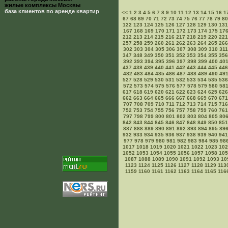
жилые комплексы Москвы
база клиентов по аренде квартир
<<
1
2
3
4
5
6
7
8
9
10
11
12
13
14
15
16
1
67
68
69
70
71
72
73
74
75
76
77
78
79
80
122
123
124
125
126
127
128
129
130
131
167
168
169
170
171
172
173
174
175
17
212
213
214
215
216
217
218
219
220
221
257
258
259
260
261
262
263
264
265
266
302
303
304
305
306
307
308
309
310
311
347
348
349
350
351
352
353
354
355
356
392
393
394
395
396
397
398
399
400
40
437
438
439
440
441
442
443
444
445
446
482
483
484
485
486
487
488
489
490
49
527
528
529
530
531
532
533
534
535
536
572
573
574
575
576
577
578
579
580
58
617
618
619
620
621
622
623
624
625
626
662
663
664
665
666
667
668
669
670
671
707
708
709
710
711
712
713
714
715
716
752
753
754
755
756
757
758
759
760
761
797
798
799
800
801
802
803
804
805
80
842
843
844
845
846
847
848
849
850
851
887
888
889
890
891
892
893
894
895
89
932
933
934
935
936
937
938
939
940
941
977
978
979
980
981
982
983
984
985
98
1017
1018
1019
1020
1021
1022
1023
102
1052
1053
1054
1055
1056
1057
1058
105
1087
1088
1089
1090
1091
1092
1093
10
1123
1124
1125
1126
1127
1128
1129
113
1159
1160
1161
1162
1163
1164
1165
116