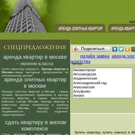
Аре
Поделиться…
онлайн заявка
аренда эли
аренда квартир в москве
агентства
- эконом класса
Метро:
Снять квартиру недорого.
Аренда квартир в
Москве
-самые выгодные предложения по
оптимальным ценам!
аренда элитных квартир
в москве
Аренда элитных квартир в Москве - самые
лучшие предложения сдаваемых в аренду
элитных квартир, в самых престижных
районах города Москва. Аренда квартир в
известных жилых комплексах и клубных
домах Москвы. Аренда элитной
недвижимости - быстро, надежно,
гарантировано!
сдать квартиру в жилом
комплексе
Купить квартиру, купить комнату в Мо
Сдать квартиру в жилом комплексе на