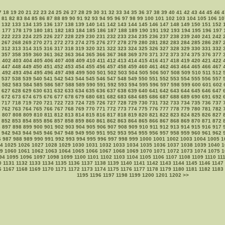
7
18
19
20
21
22
23
24
25
26
27
28
29
30
31
32
33
34
35
36
37
38
39
40
41
42
43
44
45
46
4
81
82
83
84
85
86
87
88
89
90
91
92
93
94
95
96
97
98
99
100
101
102
103
104
105
106
10
132
133
134
135
136
137
138
139
140
141
142
143
144
145
146
147
148
149
150
151
152
6
177
178
179
180
181
182
183
184
185
186
187
188
189
190
191
192
193
194
195
196
197
222
223
224
225
226
227
228
229
230
231
232
233
234
235
236
237
238
239
240
241
242
267
268
269
270
271
272
273
274
275
276
277
278
279
280
281
282
283
284
285
286
287
312
313
314
315
316
317
318
319
320
321
322
323
324
325
326
327
328
329
330
331
332
357
358
359
360
361
362
363
364
365
366
367
368
369
370
371
372
373
374
375
376
377
1
402
403
404
405
406
407
408
409
410
411
412
413
414
415
416
417
418
419
420
421
422
447
448
449
450
451
452
453
454
455
456
457
458
459
460
461
462
463
464
465
466
467
1
492
493
494
495
496
497
498
499
500
501
502
503
504
505
506
507
508
509
510
511
512
537
538
539
540
541
542
543
544
545
546
547
548
549
550
551
552
553
554
555
556
557
1
582
583
584
585
586
587
588
589
590
591
592
593
594
595
596
597
598
599
600
601
602
627
628
629
630
631
632
633
634
635
636
637
638
639
640
641
642
643
644
645
646
647
672
673
674
675
676
677
678
679
680
681
682
683
684
685
686
687
688
689
690
691
692
717
718
719
720
721
722
723
724
725
726
727
728
729
730
731
732
733
734
735
736
737
762
763
764
765
766
767
768
769
770
771
772
773
774
775
776
777
778
779
780
781
782
6
807
808
809
810
811
812
813
814
815
816
817
818
819
820
821
822
823
824
825
826
827
852
853
854
855
856
857
858
859
860
861
862
863
864
865
866
867
868
869
870
871
872
6
897
898
899
900
901
902
903
904
905
906
907
908
909
910
911
912
913
914
915
916
917
942
943
944
945
946
947
948
949
950
951
952
953
954
955
956
957
958
959
960
961
962
6
987
988
989
990
991
992
993
994
995
996
997
998
999
1000
1001
1002
1003
1004
1005
1
4
1025
1026
1027
1028
1029
1030
1031
1032
1033
1034
1035
1036
1037
1038
1039
1040
1
9
1060
1061
1062
1063
1064
1065
1066
1067
1068
1069
1070
1071
1072
1073
1074
1075
1
94
1095
1096
1097
1098
1099
1100
1101
1102
1103
1104
1105
1106
1107
1108
1109
1110
11
0
1131
1132
1133
1134
1135
1136
1137
1138
1139
1140
1141
1142
1143
1144
1145
1146
1147
6
1167
1168
1169
1170
1171
1172
1173
1174
1175
1176
1177
1178
1179
1180
1181
1182
1183
1195
1196
1197
1198
1199
1200
1201
1202
>>