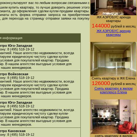
проконсультируют вас по любым вопросам связанными с
шили купить квартиру, то лучше доверить решение этого
арианта, до оформления сделки купли-продажи квартиры.
мнаты есть форма отправки запроса на приобретение
ЖК АЭРОБУС аренда
 для перехода на страницу отправки заявки на покупку
квартиры
144000
рублей в месяц
ЖК АЭРОБУС аренда
квартиры
ая информация
етро Юго-Западная
ну: 8 (495) 518-19-12
арантией. Наше агентство недвижимости, всегда
нтируем юридическую чистоту сделки купли-
 условия для покупателей квартир. Продажа
ир. В нашем агентстве выгодные условия для
 у наших менеджеров.
етро Войковская
ну: 8 (495) 518-19-12
Снять квартиру в ЖК Елена
арантией. Наше агентство недвижимости, всегда
126000
рублей в месяц
нтируем юридическую чистоту сделки купли-
Снять квартиру в жилом
 условия для покупателей квартир. Продажа
комплексе Елена
ир. В нашем агентстве выгодные условия для
 у наших менеджеров.
етро Юго-Западная
ну: 8 (495) 518-19-12
арантией. Наше агентство недвижимости, всегда
нтируем юридическую чистоту сделки купли-
 условия для покупателей квартир. Продажа
ир. В нашем агентстве выгодные условия для
 у наших менеджеров.
етро Каховская
ну: 8 (495) 518-19-12
снять квартиру в жилом