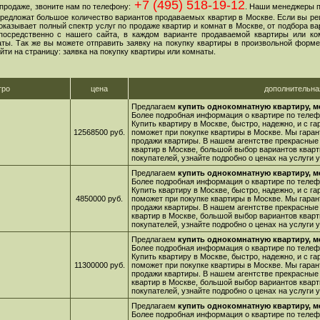
+7 (495) 518-19-12
продаже, звоните нам по телефону:
. Наши менеджеры 
 предложат большое количество вариантов продаваемых квартир в Москве. Если вы ре
оказывает полный спектр услуг по продаже квартир и комнат в Москве, от подбора в
посредственно с нашего сайта, в каждом варианте продаваемой квартиры или ко
ы. Так же вы можете отправить заявку на покупку квартиры в произвольной форме,
йти на страницу: заявка на покупку квартиры или комнаты.
тро
цена
дополнительн
Предлагаем
купить однокомнатную квартиру, м
Более подробная информация о квартире по телефо
Купить квартиру в Москве, быстро, надежно, и с г
12568500 руб.
поможет при покупке квартиры в Москве. Мы гара
продажи квартиры. В нашем агентстве прекрасные
квартир в Москве, большой выбор вариантов кварт
покупателей, узнайте подробно о ценах на услуги
Предлагаем
купить однокомнатную квартиру, м
Более подробная информация о квартире по телефо
Купить квартиру в Москве, быстро, надежно, и с г
4850000 руб.
поможет при покупке квартиры в Москве. Мы гара
продажи квартиры. В нашем агентстве прекрасные
квартир в Москве, большой выбор вариантов кварт
покупателей, узнайте подробно о ценах на услуги
Предлагаем
купить однокомнатную квартиру, м
Более подробная информация о квартире по телефо
Купить квартиру в Москве, быстро, надежно, и с г
11300000 руб.
поможет при покупке квартиры в Москве. Мы гара
продажи квартиры. В нашем агентстве прекрасные
квартир в Москве, большой выбор вариантов кварт
покупателей, узнайте подробно о ценах на услуги
Предлагаем
купить однокомнатную квартиру, м
Более подробная информация о квартире по телефо