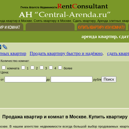
нда квартир в Москве. Снять квартиру в Москве. Сдать квартиру. Аренда элитных квар
аренда квартир, сдат
тных квартир
Продать квартиру быстро и надёжно
.
сдать квар
Количество комнат:
комната
1
2
3
4
более
Цена:
от
до
рублей
Продажа квартир и комнат в Москве. Купить квартиру
скве. В нашем агентстве недвижимости всегда большой выбор продоваемых кварти