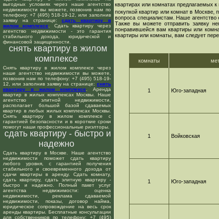
выгодных условиях через наше агентство
квартирах или комнатах предлагаемых к 
недвижимости вы можете, позвонив нам по
покупкой квартир или комнат в Москве,
телефону: +7 (495) 518-19-12, или заполнив
вопроса специалистам. Наше агентство 
заявку на странице:
сдать квартиру в
Также вы можете отправить заявку не
жилом комплексе
. Сдать квартиру через
понравившейся вам квартиры или комнат
агентство недвижимости - это гарантия
квартиры или комнаты, вам следует пере
стабильного дохода, юридической и
финансовой защищенности.
снять квартиру в жилом
комплексе
комнаты
ме
Снять квартиру в жилом комплексе через
наше агентство недвижимости вы можете,
позвонив нам по телефону: +7 (495) 518-19-
12, или заполнив заявку на странице:
снять
квартиру в жилом комплексе
. Аренда
1
Юго-западная
квартир в жилых комплексах Москвы. Наше
агентство элитной недвижимости,
располагает большой базой сдаваемых
квартир в любых жилых комплексах Москвы.
Снять квартиру в жилом комплексе с
гарантией безопасности и в короткие сроки
помогут наши профессиональные риэлторы.
сдать квартиру - быстро и
1
Войковская
надежно
Сдать квартиру в Москве. Наше агентство
недвижимости поможет сдать квартиру
любого уровня, с гарантией получения
стабильного и своевременного дохода от
сдачи квартиры в аренду. Сдать комнату,
сдать квартиру, сдать элитную квартиру -
1
Юго-западная
быстро и надежно. Полный пакет услуг
агентства недвижимости: оценка
недвижимости, реклама сдаваемой
недвижимости, показы, договор найма,
юридическое сопровождение на весь срок
аренды квартиры. Бесплатные консультации
для собственников по телефону: +7 (495)