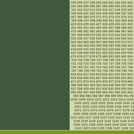
255
256
257
258
259
260
261
262
263
264
283
284
285
286
287
288
289
290
291
292
311
312
313
314
315
316
317
318
319
320
339
340
341
342
343
344
345
346
347
348
367
368
369
370
371
372
373
374
375
376
395
396
397
398
399
400
401
402
403
404
423
424
425
426
427
428
429
430
431
432
451
452
453
454
455
456
457
458
459
460
479
480
481
482
483
484
485
486
487
488
507
508
509
510
511
512
513
514
515
516
535
536
537
538
539
540
541
542
543
544
563
564
565
566
567
568
569
570
571
572
591
592
593
594
595
596
597
598
599
600
619
620
621
622
623
624
625
626
627
628
647
648
649
650
651
652
653
654
655
656
675
676
677
678
679
680
681
682
683
684
703
704
705
706
707
708
709
710
711
712
731
732
733
734
735
736
737
738
739
740
759
760
761
762
763
764
765
766
767
768
787
788
789
790
791
792
793
794
795
796
815
816
817
818
819
820
821
822
823
824
843
844
845
846
847
848
849
850
851
852
871
872
873
874
875
876
877
878
879
880
899
900
901
902
903
904
905
906
907
908
927
928
929
930
931
932
933
934
935
936
955
956
957
958
959
960
961
962
963
964
983
984
985
986
987
988
989
990
991
99
1008
1009
1010
1011
1012
1013
1014
1015
1030
1031
1032
1033
1034
1035
1036
1
1051
1052
1053
1054
1055
1056
1057
1
1072
1073
1074
1075
1076
1077
1078
1
1093
1094
1095
1096
1097
1098
1099
11
1115
1116
1117
1118
1119
1120
1121
1122
1
1138
1139
1140
1141
1142
1143
1144
114
1160
1161
1162
1163
1164
1165
1166
116
1182
1183
1184
1185
1186
1187
1188
11