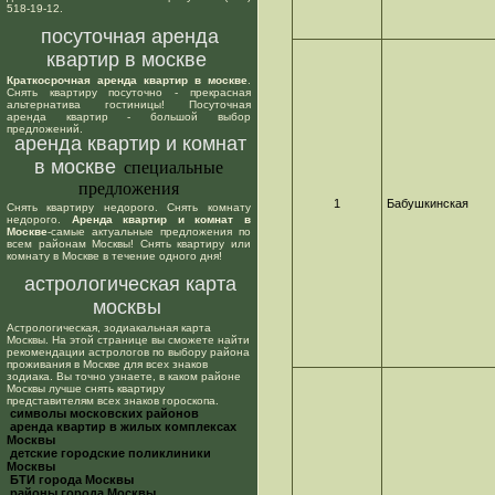
518-19-12.
посуточная аренда
квартир в москве
Краткосрочная аренда квартир в москве
.
Снять квартиру посуточно - прекрасная
альтернатива гостиницы! Посуточная
аренда квартир - большой выбор
предложений.
аренда квартир и комнат
в москве
специальные
предложения
1
Бабушкинская
Снять квартиру недорого. Снять комнату
недорого.
Аренда квартир и комнат в
Москве
-самые актуальные предложения по
всем районам Москвы! Снять квартиру или
комнату в Москве в течение одного дня!
астрологическая карта
москвы
Астрологическая, зодиакальная карта
Москвы. На этой странице вы сможете найти
рекомендации астрологов по выбору района
проживания в Москве для всех знаков
зодиака. Вы точно узнаете, в каком районе
Москвы лучше снять квартиру
представителям всех знаков гороскопа.
cимволы московских районов
аренда квартир в жилых комплексах
Москвы
детские городские поликлиники
Москвы
БТИ города Москвы
районы города Москвы