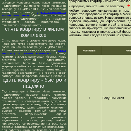
продоваемых квартир и комнат в Москве
выгодных условиях через наше агентство
+7
недвижимости вы можете, позвонив нам по
к продаже, звоните нам по телефону:
телефону: +7 (495) 518-19-12, или заполнив
любым вопросам связанными с покуп
заявку на странице:
сдать квартиру в
вариантов продаваемых квартир в Москв
жилом комплексе
. Сдать квартиру через
вопроса специалистам. Наше агентство о
агентство недвижимости - это гарантия
подбора варианта, до оформления сд
стабильного дохода, юридической и
непосредственно с нашего сайта, в ка
финансовой защищенности.
снять квартиру в жилом
запроса на приобретение понравившейс
покупку квартиры в произвольной форме
комплексе
комнаты, вам следует перейти на страни
Снять квартиру в жилом комплексе через
наше агентство недвижимости вы можете,
позвонив нам по телефону: +7 (495) 518-19-
12, или заполнив заявку на странице:
снять
комнаты
ме
квартиру в жилом комплексе
. Аренда
квартир в жилых комплексах Москвы. Наше
агентство элитной недвижимости,
располагает большой базой сдаваемых
квартир в любых жилых комплексах Москвы.
Снять квартиру в жилом комплексе с
гарантией безопасности и в короткие сроки
помогут наши профессиональные риэлторы.
сдать квартиру - быстро и
надежно
Сдать квартиру в Москве. Наше агентство
недвижимости поможет сдать квартиру
любого уровня, с гарантией получения
1
Бабушкинская
стабильного и своевременного дохода от
сдачи квартиры в аренду. Сдать комнату,
сдать квартиру, сдать элитную квартиру -
быстро и надежно. Полный пакет услуг
агентства недвижимости: оценка
недвижимости, реклама сдаваемой
недвижимости, показы, договор найма,
юридическое сопровождение на весь срок
аренды квартиры. Бесплатные консультации
для собственников по телефону: +7 (495)