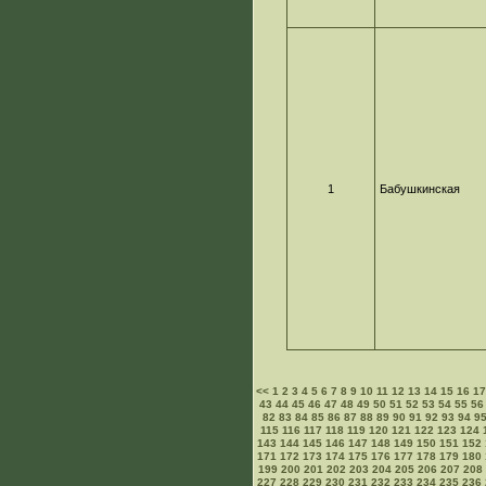
1
Бабушкинская
<<
1
2
3
4
5
6
7
8
9
10
11
12
13
14
15
16
1
43
44
45
46
47
48
49
50
51
52
53
54
55
56
82
83
84
85
86
87
88
89
90
91
92
93
94
9
115
116
117
118
119
120
121
122
123
124
143
144
145
146
147
148
149
150
151
152
171
172
173
174
175
176
177
178
179
180
199
200
201
202
203
204
205
206
207
208
227
228
229
230
231
232
233
234
235
236