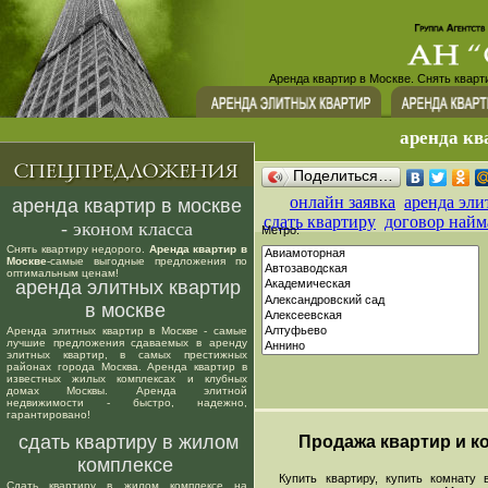
Аренда квартир в Москве. Снять кварт
аренда кв
Поделиться…
онлайн заявка
аренда эли
аренда квартир в москве
сдать квартиру
договор найм
- эконом класса
Метро:
Снять квартиру недорого.
Аренда квартир в
Москве
-самые выгодные предложения по
оптимальным ценам!
аренда элитных квартир
в москве
Аренда элитных квартир в Москве - самые
лучшие предложения сдаваемых в аренду
элитных квартир, в самых престижных
районах города Москва. Аренда квартир в
известных жилых комплексах и клубных
домах Москвы. Аренда элитной
недвижимости - быстро, надежно,
гарантировано!
сдать квартиру в жилом
Продажа квартир и ко
комплексе
Купить квартиру, купить комнату в
Сдать квартиру в жилом комплексе на