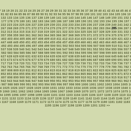
7
18
19
20
21
22
23
24
25
26
27
28
29
30
31
32
33
34
35
36
37
38
39
40
41
42
43
44
45
46
4
81
82
83
84
85
86
87
88
89
90
91
92
93
94
95
96
97
98
99
100
101
102
103
104
105
106
10
132
133
134
135
136
137
138
139
140
141
142
143
144
145
146
147
148
149
150
151
152
6
177
178
179
180
181
182
183
184
185
186
187
188
189
190
191
192
193
194
195
196
197
222
223
224
225
226
227
228
229
230
231
232
233
234
235
236
237
238
239
240
241
242
285
267
268
269
270
271
272
273
274
275
276
277
278
279
280
281
282
283
284
286
287
312
313
314
315
316
317
318
319
320
321
322
323
324
325
326
327
328
329
330
331
332
357
358
359
360
361
362
363
364
365
366
367
368
369
370
371
372
373
374
375
376
377
1
402
403
404
405
406
407
408
409
410
411
412
413
414
415
416
417
418
419
420
421
422
447
448
449
450
451
452
453
454
455
456
457
458
459
460
461
462
463
464
465
466
467
1
492
493
494
495
496
497
498
499
500
501
502
503
504
505
506
507
508
509
510
511
512
537
538
539
540
541
542
543
544
545
546
547
548
549
550
551
552
553
554
555
556
557
1
582
583
584
585
586
587
588
589
590
591
592
593
594
595
596
597
598
599
600
601
602
627
628
629
630
631
632
633
634
635
636
637
638
639
640
641
642
643
644
645
646
647
672
673
674
675
676
677
678
679
680
681
682
683
684
685
686
687
688
689
690
691
692
717
718
719
720
721
722
723
724
725
726
727
728
729
730
731
732
733
734
735
736
737
762
763
764
765
766
767
768
769
770
771
772
773
774
775
776
777
778
779
780
781
782
6
807
808
809
810
811
812
813
814
815
816
817
818
819
820
821
822
823
824
825
826
827
852
853
854
855
856
857
858
859
860
861
862
863
864
865
866
867
868
869
870
871
872
6
897
898
899
900
901
902
903
904
905
906
907
908
909
910
911
912
913
914
915
916
917
942
943
944
945
946
947
948
949
950
951
952
953
954
955
956
957
958
959
960
961
962
6
987
988
989
990
991
992
993
994
995
996
997
998
999
1000
1001
1002
1003
1004
1005
1
4
1025
1026
1027
1028
1029
1030
1031
1032
1033
1034
1035
1036
1037
1038
1039
1040
1
9
1060
1061
1062
1063
1064
1065
1066
1067
1068
1069
1070
1071
1072
1073
1074
1075
1
94
1095
1096
1097
1098
1099
1100
1101
1102
1103
1104
1105
1106
1107
1108
1109
1110
11
0
1131
1132
1133
1134
1135
1136
1137
1138
1139
1140
1141
1142
1143
1144
1145
1146
1147
6
1167
1168
1169
1170
1171
1172
1173
1174
1175
1176
1177
1178
1179
1180
1181
1182
1183
1195
1196
1197
1198
1199
1200
1201
1202
>>