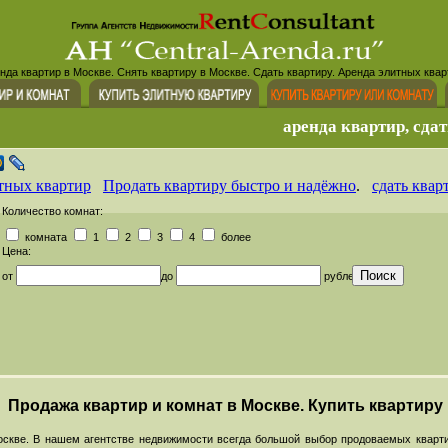
нда квартир в Москве. Снять квартиру в Москве. Сдать квартиру. Аренда элитных квар
аренда квартир, сдат
тных квартир
Продать квартиру быстро и надёжно
.
сдать квар
Количество комнат:
комната
1
2
3
4
более
Цена:
от
до
рублей
Продажа квартир и комнат в Москве. Купить квартиру
скве. В нашем агентстве недвижимости всегда большой выбор продоваемых кварти