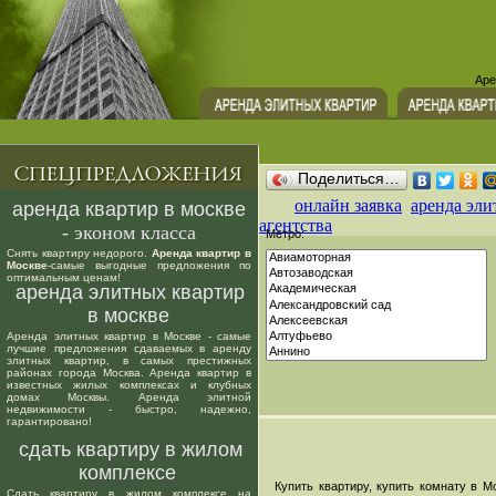
Аре
Поделиться…
онлайн заявка
аренда эли
аренда квартир в москве
агентства
- эконом класса
Метро:
Снять квартиру недорого.
Аренда квартир в
Москве
-самые выгодные предложения по
оптимальным ценам!
аренда элитных квартир
в москве
Аренда элитных квартир в Москве - самые
лучшие предложения сдаваемых в аренду
элитных квартир, в самых престижных
районах города Москва. Аренда квартир в
известных жилых комплексах и клубных
домах Москвы. Аренда элитной
недвижимости - быстро, надежно,
гарантировано!
сдать квартиру в жилом
комплексе
Купить квартиру, купить комнату в Мо
Сдать квартиру в жилом комплексе на