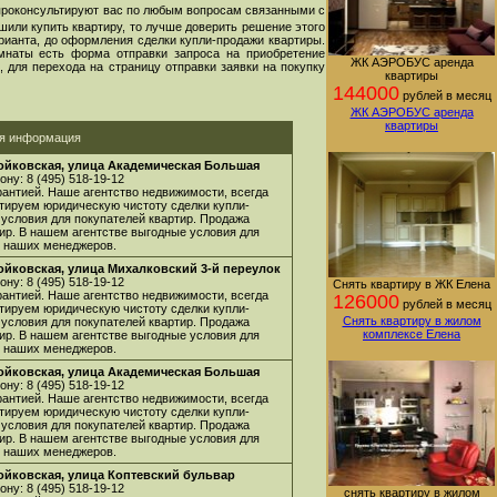
проконсультируют вас по любым вопросам связанными с
шили купить квартиру, то лучше доверить решение этого
арианта, до оформления сделки купли-продажи квартиры.
мнаты есть форма отправки запроса на приобретение
ЖК АЭРОБУС аренда
 для перехода на страницу отправки заявки на покупку
квартиры
144000
рублей в месяц
ЖК АЭРОБУС аренда
квартиры
ая информация
Войковская, улица Академическая Большая
ну: 8 (495) 518-19-12
арантией. Наше агентство недвижимости, всегда
нтируем юридическую чистоту сделки купли-
 условия для покупателей квартир. Продажа
ир. В нашем агентстве выгодные условия для
 у наших менеджеров.
ойковская, улица Михалковский 3-й переулок
ну: 8 (495) 518-19-12
Снять квартиру в ЖК Елена
арантией. Наше агентство недвижимости, всегда
126000
рублей в месяц
нтируем юридическую чистоту сделки купли-
Снять квартиру в жилом
 условия для покупателей квартир. Продажа
комплексе Елена
ир. В нашем агентстве выгодные условия для
 у наших менеджеров.
Войковская, улица Академическая Большая
ну: 8 (495) 518-19-12
арантией. Наше агентство недвижимости, всегда
нтируем юридическую чистоту сделки купли-
 условия для покупателей квартир. Продажа
ир. В нашем агентстве выгодные условия для
 у наших менеджеров.
Войковская, улица Коптевский бульвар
ну: 8 (495) 518-19-12
снять квартиру в жилом