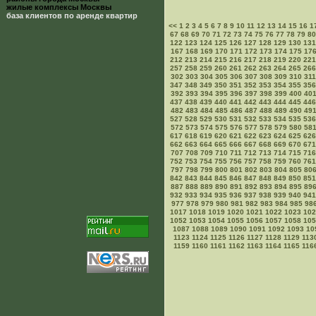
жилые комплексы Москвы
база клиентов по аренде квартир
<<
1
2
3
4
5
6
7
8
9
10
11
12
13
14
15
16
1
67
68
69
70
71
72
73
74
75
76
77
78
79
80
122
123
124
125
126
127
128
129
130
131
167
168
169
170
171
172
173
174
175
17
212
213
214
215
216
217
218
219
220
221
257
258
259
260
261
262
263
264
265
266
302
303
304
305
306
307
308
309
310
311
347
348
349
350
351
352
353
354
355
356
392
393
394
395
396
397
398
399
400
40
437
438
439
440
441
442
443
444
445
446
482
483
484
485
486
487
488
489
490
49
527
528
529
530
531
532
533
534
535
536
572
573
574
575
576
577
578
579
580
58
617
618
619
620
621
622
623
624
625
626
662
663
664
665
666
667
668
669
670
671
707
708
709
710
711
712
713
714
715
716
752
753
754
755
756
757
758
759
760
761
797
798
799
800
801
802
803
804
805
80
842
843
844
845
846
847
848
849
850
851
887
888
889
890
891
892
893
894
895
89
932
933
934
935
936
937
938
939
940
941
977
978
979
980
981
982
983
984
985
98
1017
1018
1019
1020
1021
1022
1023
102
1052
1053
1054
1055
1056
1057
1058
105
1087
1088
1089
1090
1091
1092
1093
10
1123
1124
1125
1126
1127
1128
1129
113
1159
1160
1161
1162
1163
1164
1165
116