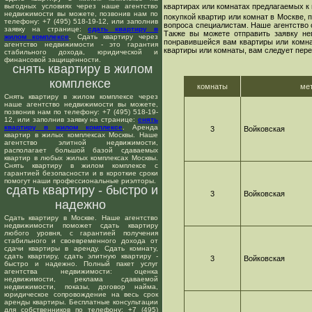
выгодных условиях через наше агентство
квартирах или комнатах предлагаемых к 
недвижимости вы можете, позвонив нам по
покупкой квартир или комнат в Москве,
телефону: +7 (495) 518-19-12, или заполнив
вопроса специалистам. Наше агентство 
заявку на странице:
сдать квартиру в
Также вы можете отправить заявку не
жилом комплексе
. Сдать квартиру через
понравившейся вам квартиры или комнат
агентство недвижимости - это гарантия
квартиры или комнаты, вам следует пере
стабильного дохода, юридической и
финансовой защищенности.
снять квартиру в жилом
комплексе
комнаты
ме
Снять квартиру в жилом комплексе через
наше агентство недвижимости вы можете,
позвонив нам по телефону: +7 (495) 518-19-
12, или заполнив заявку на странице:
снять
квартиру в жилом комплексе
. Аренда
3
Войковская
квартир в жилых комплексах Москвы. Наше
агентство элитной недвижимости,
располагает большой базой сдаваемых
квартир в любых жилых комплексах Москвы.
Снять квартиру в жилом комплексе с
гарантией безопасности и в короткие сроки
помогут наши профессиональные риэлторы.
сдать квартиру - быстро и
3
Войковская
надежно
Сдать квартиру в Москве. Наше агентство
недвижимости поможет сдать квартиру
любого уровня, с гарантией получения
стабильного и своевременного дохода от
сдачи квартиры в аренду. Сдать комнату,
сдать квартиру, сдать элитную квартиру -
3
Войковская
быстро и надежно. Полный пакет услуг
агентства недвижимости: оценка
недвижимости, реклама сдаваемой
недвижимости, показы, договор найма,
юридическое сопровождение на весь срок
аренды квартиры. Бесплатные консультации
для собственников по телефону: +7 (495)