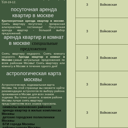
518-19-12.
3
Войковская
посуточная аренда
квартир в москве
Краткосрочная аренда квартир в москве
.
Снять квартиру посуточно - прекрасная
альтернатива гостиницы! Посуточная
аренда квартир - большой выбор
3
Войковская
предложений.
аренда квартир и комнат
в москве
специальные
предложения
Снять квартиру недорого. Снять комнату
недорого.
Аренда квартир и комнат в
3
Войковская
Москве
-самые актуальные предложения по
всем районам Москвы! Снять квартиру или
комнату в Москве в течение одного дня!
астрологическая карта
москвы
3
Войковская
Астрологическая, зодиакальная карта
Москвы. На этой странице вы сможете найти
рекомендации астрологов по выбору района
проживания в Москве для всех знаков
зодиака. Вы точно узнаете, в каком районе
Москвы лучше снять квартиру
представителям всех знаков гороскопа.
cимволы московских районов
аренда квартир в жилых комплексах
3
Войковская
Москвы
детские городские поликлиники
Москвы
БТИ города Москвы
районы города Москвы