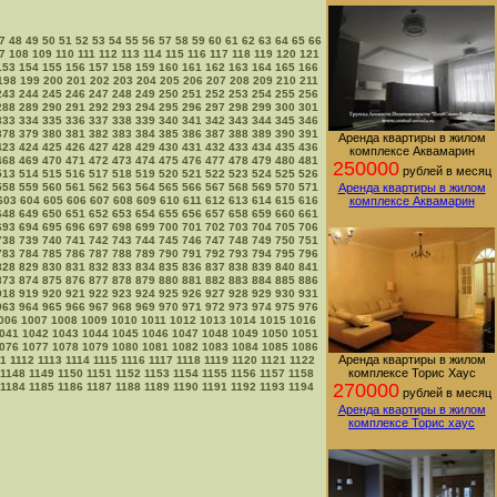
7
48
49
50
51
52
53
54
55
56
57
58
59
60
61
62
63
64
65
66
7
108
109
110
111
112
113
114
115
116
117
118
119
120
121
153
154
155
156
157
158
159
160
161
162
163
164
165
166
198
199
200
201
202
203
204
205
206
207
208
209
210
211
243
244
245
246
247
248
249
250
251
252
253
254
255
256
288
289
290
291
292
293
294
295
296
297
298
299
300
301
333
334
335
336
337
338
339
340
341
342
343
344
345
346
378
379
380
381
382
383
384
385
386
387
388
389
390
391
Аренда квартиры в жилом
423
424
425
426
427
428
429
430
431
432
433
434
435
436
комплексе Аквамарин
468
469
470
471
472
473
474
475
476
477
478
479
480
481
250000
рублей в месяц
513
514
515
516
517
518
519
520
521
522
523
524
525
526
558
559
560
561
562
563
564
565
566
567
568
569
570
571
Аренда квартиры в жилом
603
604
605
606
607
608
609
610
611
612
613
614
615
616
комплексе Аквамарин
648
649
650
651
652
653
654
655
656
657
658
659
660
661
693
694
695
696
697
698
699
700
701
702
703
704
705
706
738
739
740
741
742
743
744
745
746
747
748
749
750
751
783
784
785
786
787
788
789
790
791
792
793
794
795
796
828
829
830
831
832
833
834
835
836
837
838
839
840
841
873
874
875
876
877
878
879
880
881
882
883
884
885
886
918
919
920
921
922
923
924
925
926
927
928
929
930
931
963
964
965
966
967
968
969
970
971
972
973
974
975
976
006
1007
1008
1009
1010
1011
1012
1013
1014
1015
1016
041
1042
1043
1044
1045
1046
1047
1048
1049
1050
1051
076
1077
1078
1079
1080
1081
1082
1083
1084
1085
1086
Аренда квартиры в жилом
11
1112
1113
1114
1115
1116
1117
1118
1119
1120
1121
1122
комплексе Торис Хаус
1148
1149
1150
1151
1152
1153
1154
1155
1156
1157
1158
270000
1184
1185
1186
1187
1188
1189
1190
1191
1192
1193
1194
рублей в месяц
Аренда квартиры в жилом
комплексе Торис хаус