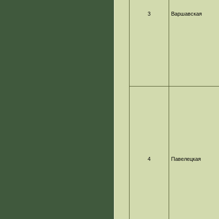
3
Варшавская
4
Павелецкая