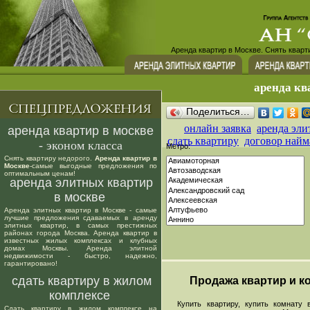
Аренда квартир в Москве. Снять кварт
аренда кв
Поделиться…
онлайн заявка
аренда эли
аренда квартир в москве
сдать квартиру
договор найм
- эконом класса
Метро:
Снять квартиру недорого.
Аренда квартир в
Москве
-самые выгодные предложения по
оптимальным ценам!
аренда элитных квартир
в москве
Аренда элитных квартир в Москве - самые
лучшие предложения сдаваемых в аренду
элитных квартир, в самых престижных
районах города Москва. Аренда квартир в
известных жилых комплексах и клубных
домах Москвы. Аренда элитной
недвижимости - быстро, надежно,
гарантировано!
сдать квартиру в жилом
Продажа квартир и ко
комплексе
Купить квартиру, купить комнату в
Сдать квартиру в жилом комплексе на