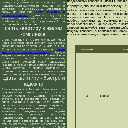
продоваемых квартир и комнат в Москве
выгодных условиях через наше агентство
+7
недвижимости вы можете, позвонив нам по
к продаже, звоните нам по телефону:
телефону: +7 (495) 518-19-12, или заполнив
любым вопросам связанными с покуп
заявку на странице:
сдать квартиру в
вариантов продаваемых квартир в Москв
жилом комплексе
. Сдать квартиру через
вопроса специалистам. Наше агентство о
агентство недвижимости - это гарантия
подбора варианта, до оформления сд
стабильного дохода, юридической и
непосредственно с нашего сайта, в ка
финансовой защищенности.
снять квартиру в жилом
запроса на приобретение понравившейс
покупку квартиры в произвольной форме
комплексе
комнаты, вам следует перейти на страни
Снять квартиру в жилом комплексе через
наше агентство недвижимости вы можете,
позвонив нам по телефону: +7 (495) 518-19-
12, или заполнив заявку на странице:
снять
комнаты
ме
квартиру в жилом комплексе
. Аренда
квартир в жилых комплексах Москвы. Наше
агентство элитной недвижимости,
располагает большой базой сдаваемых
квартир в любых жилых комплексах Москвы.
Снять квартиру в жилом комплексе с
гарантией безопасности и в короткие сроки
помогут наши профессиональные риэлторы.
сдать квартиру - быстро и
надежно
Сдать квартиру в Москве. Наше агентство
недвижимости поможет сдать квартиру
любого уровня, с гарантией получения
3
Сокол
стабильного и своевременного дохода от
сдачи квартиры в аренду. Сдать комнату,
сдать квартиру, сдать элитную квартиру -
быстро и надежно. Полный пакет услуг
агентства недвижимости: оценка
недвижимости, реклама сдаваемой
недвижимости, показы, договор найма,
юридическое сопровождение на весь срок
аренды квартиры. Бесплатные консультации
для собственников по телефону: +7 (495)