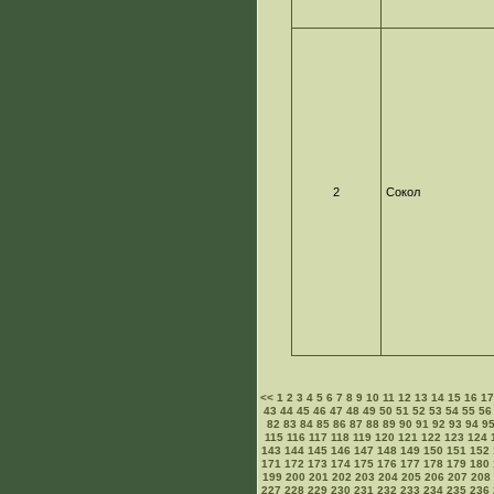
2
Сокол
<<
1
2
3
4
5
6
7
8
9
10
11
12
13
14
15
16
1
43
44
45
46
47
48
49
50
51
52
53
54
55
56
82
83
84
85
86
87
88
89
90
91
92
93
94
9
115
116
117
118
119
120
121
122
123
124
143
144
145
146
147
148
149
150
151
152
171
172
173
174
175
176
177
178
179
180
199
200
201
202
203
204
205
206
207
208
227
228
229
230
231
232
233
234
235
236