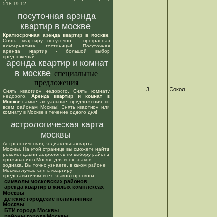
518-19-12.
посуточная аренда
квартир в москве
Краткосрочная аренда квартир в москве
.
Снять квартиру посуточно - прекрасная
альтернатива гостиницы! Посуточная
аренда квартир - большой выбор
предложений.
аренда квартир и комнат
в москве
специальные
предложения
3
Сокол
Снять квартиру недорого. Снять комнату
недорого.
Аренда квартир и комнат в
Москве
-самые актуальные предложения по
всем районам Москвы! Снять квартиру или
комнату в Москве в течение одного дня!
астрологическая карта
москвы
Астрологическая, зодиакальная карта
Москвы. На этой странице вы сможете найти
рекомендации астрологов по выбору района
проживания в Москве для всех знаков
зодиака. Вы точно узнаете, в каком районе
Москвы лучше снять квартиру
представителям всех знаков гороскопа.
cимволы московских районов
аренда квартир в жилых комплексах
Москвы
детские городские поликлиники
Москвы
БТИ города Москвы
районы города Москвы