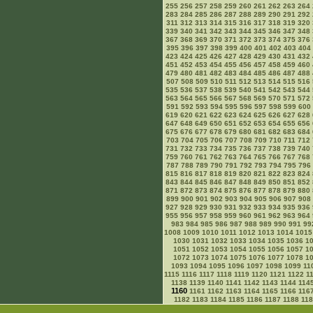
255
256
257
258
259
260
261
262
263
264
283
284
285
286
287
288
289
290
291
292
311
312
313
314
315
316
317
318
319
320
339
340
341
342
343
344
345
346
347
348
367
368
369
370
371
372
373
374
375
376
395
396
397
398
399
400
401
402
403
404
423
424
425
426
427
428
429
430
431
432
451
452
453
454
455
456
457
458
459
460
479
480
481
482
483
484
485
486
487
488
507
508
509
510
511
512
513
514
515
516
535
536
537
538
539
540
541
542
543
544
563
564
565
566
567
568
569
570
571
572
591
592
593
594
595
596
597
598
599
600
619
620
621
622
623
624
625
626
627
628
647
648
649
650
651
652
653
654
655
656
675
676
677
678
679
680
681
682
683
684
703
704
705
706
707
708
709
710
711
712
731
732
733
734
735
736
737
738
739
740
759
760
761
762
763
764
765
766
767
768
787
788
789
790
791
792
793
794
795
796
815
816
817
818
819
820
821
822
823
824
843
844
845
846
847
848
849
850
851
852
871
872
873
874
875
876
877
878
879
880
899
900
901
902
903
904
905
906
907
908
927
928
929
930
931
932
933
934
935
936
955
956
957
958
959
960
961
962
963
964
983
984
985
986
987
988
989
990
991
99
1008
1009
1010
1011
1012
1013
1014
1015
1030
1031
1032
1033
1034
1035
1036
1
1051
1052
1053
1054
1055
1056
1057
1
1072
1073
1074
1075
1076
1077
1078
1
1093
1094
1095
1096
1097
1098
1099
11
1115
1116
1117
1118
1119
1120
1121
1122
1
1138
1139
1140
1141
1142
1143
1144
114
1160
1161
1162
1163
1164
1165
1166
116
1182
1183
1184
1185
1186
1187
1188
11