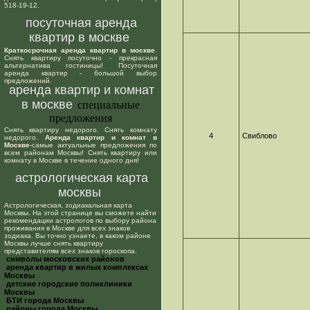
518-19-12.
посуточная аренда
квартир в москве
Краткосрочная аренда квартир в москве
.
Снять квартиру посуточно - прекрасная
альтернатива гостиницы! Посуточная
аренда квартир - большой выбор
предложений.
аренда квартир и комнат
в москве
специальные
предложения
Снять квартиру недорого. Снять комнату
4
Свиблово
недорого.
Аренда квартир и комнат в
Москве
-самые актуальные предложения по
всем районам Москвы! Снять квартиру или
комнату в Москве в течение одного дня!
астрологическая карта
москвы
Астрологическая, зодиакальная карта
Москвы. На этой странице вы сможете найти
рекомендации астрологов по выбору района
проживания в Москве для всех знаков
зодиака. Вы точно узнаете, в каком районе
Москвы лучше снять квартиру
представителям всех знаков гороскопа.
cимволы московских районов
аренда квартир в жилых комплексах
Москвы
детские городские поликлиники
Москвы
БТИ города Москвы
районы города Москвы