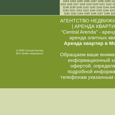
1093
1094
1095
1096
1097
1098
1099
11
1115
1116
1117
1118
1119
1120
1121
1122
1
1138
1139
1140
1141
1142
1143
1144
114
1160
1161
1162
1163
1164
1165
1166
116
1182
1183
1184
1185
1186
1187
1188
11
АГЕНТСТВО НЕДВИЖ
|
АРЕНДА КВАРТИ
"Central Arenda" - арен
аренда элитных кв
Аренда квартир в М
© 2006 Central-Arenda.
Все права защищены.
Обращаем ваше внимани
информационный хар
офертой, определ
подробной информац
телефонам указанным 