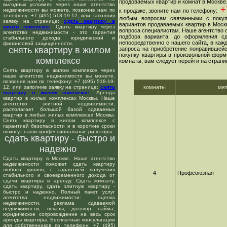
продоваемых квартир и комнат в Москве
выгодных условиях через наше агентство
+7
недвижимости вы можете, позвонив нам по
к продаже, звоните нам по телефону:
телефону: +7 (495) 518-19-12, или заполнив
любым вопросам связанными с покуп
заявку на странице:
сдать квартиру в
вариантов продаваемых квартир в Москв
жилом комплексе
. Сдать квартиру через
вопроса специалистам. Наше агентство о
агентство недвижимости - это гарантия
подбора варианта, до оформления сд
стабильного дохода, юридической и
непосредственно с нашего сайта, в ка
финансовой защищенности.
снять квартиру в жилом
запроса на приобретение понравившейс
покупку квартиры в произвольной форме
комплексе
комнаты, вам следует перейти на страни
Снять квартиру в жилом комплексе через
наше агентство недвижимости вы можете,
позвонив нам по телефону: +7 (495) 518-19-
12, или заполнив заявку на странице:
снять
комнаты
ме
квартиру в жилом комплексе
. Аренда
квартир в жилых комплексах Москвы. Наше
агентство элитной недвижимости,
располагает большой базой сдаваемых
квартир в любых жилых комплексах Москвы.
Снять квартиру в жилом комплексе с
гарантией безопасности и в короткие сроки
помогут наши профессиональные риэлторы.
сдать квартиру - быстро и
надежно
Сдать квартиру в Москве. Наше агентство
недвижимости поможет сдать квартиру
любого уровня, с гарантией получения
4
Профсоюзная
стабильного и своевременного дохода от
сдачи квартиры в аренду. Сдать комнату,
сдать квартиру, сдать элитную квартиру -
быстро и надежно. Полный пакет услуг
агентства недвижимости: оценка
недвижимости, реклама сдаваемой
недвижимости, показы, договор найма,
юридическое сопровождение на весь срок
аренды квартиры. Бесплатные консультации
для собственников по телефону: +7 (495)