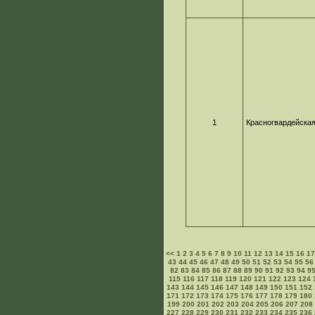
1
Красногвардейска
<<
1
2
3
4
5
6
7
8
9
10
11
12
13
14
15
16
1
43
44
45
46
47
48
49
50
51
52
53
54
55
56
82
83
84
85
86
87
88
89
90
91
92
93
94
9
115
116
117
118
119
120
121
122
123
124
143
144
145
146
147
148
149
150
151
152
171
172
173
174
175
176
177
178
179
180
199
200
201
202
203
204
205
206
207
208
227
228
229
230
231
232
233
234
235
236