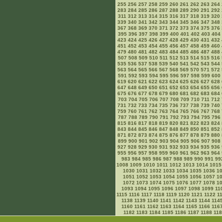
255
256
257
258
259
260
261
262
263
264
283
284
285
286
287
288
289
290
291
292
311
312
313
314
315
316
317
318
319
320
339
340
341
342
343
344
345
346
347
348
367
368
369
370
371
372
373
374
375
376
395
396
397
398
399
400
401
402
403
404
423
424
425
426
427
428
429
430
431
432
451
452
453
454
455
456
457
458
459
460
479
480
481
482
483
484
485
486
487
488
507
508
509
510
511
512
513
514
515
516
535
536
537
538
539
540
541
542
543
544
563
564
565
566
567
568
569
570
571
572
591
592
593
594
595
596
597
598
599
600
619
620
621
622
623
624
625
626
627
628
647
648
649
650
651
652
653
654
655
656
675
676
677
678
679
680
681
682
683
684
703
704
705
706
707
708
709
710
711
712
731
732
733
734
735
736
737
738
739
740
759
760
761
762
763
764
765
766
767
768
787
788
789
790
791
792
793
794
795
796
815
816
817
818
819
820
821
822
823
824
843
844
845
846
847
848
849
850
851
852
871
872
873
874
875
876
877
878
879
880
899
900
901
902
903
904
905
906
907
908
927
928
929
930
931
932
933
934
935
936
955
956
957
958
959
960
961
962
963
964
983
984
985
986
987
988
989
990
991
99
1008
1009
1010
1011
1012
1013
1014
1015
1030
1031
1032
1033
1034
1035
1036
1
1051
1052
1053
1054
1055
1056
1057
1
1072
1073
1074
1075
1076
1077
1078
1
1093
1094
1095
1096
1097
1098
1099
11
1115
1116
1117
1118
1119
1120
1121
1122
1
1138
1139
1140
1141
1142
1143
1144
114
1160
1161
1162
1163
1164
1165
1166
116
1182
1183
1184
1185
1186
1187
1188
11