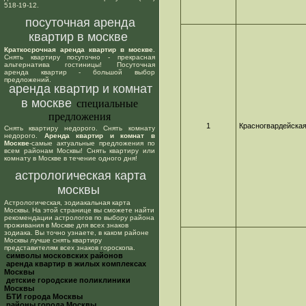
518-19-12.
посуточная аренда
квартир в москве
Краткосрочная аренда квартир в москве
.
Снять квартиру посуточно - прекрасная
альтернатива гостиницы! Посуточная
аренда квартир - большой выбор
предложений.
аренда квартир и комнат
в москве
специальные
предложения
1
Красногвардейска
Снять квартиру недорого. Снять комнату
недорого.
Аренда квартир и комнат в
Москве
-самые актуальные предложения по
всем районам Москвы! Снять квартиру или
комнату в Москве в течение одного дня!
астрологическая карта
москвы
Астрологическая, зодиакальная карта
Москвы. На этой странице вы сможете найти
рекомендации астрологов по выбору района
проживания в Москве для всех знаков
зодиака. Вы точно узнаете, в каком районе
Москвы лучше снять квартиру
представителям всех знаков гороскопа.
cимволы московских районов
аренда квартир в жилых комплексах
Москвы
детские городские поликлиники
Москвы
БТИ города Москвы
районы города Москвы