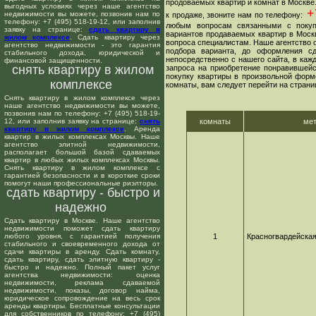
продоваемых квартир и комнат в Москве
выгодных условиях через наше агентство
+7
недвижимости вы можете, позвонив нам по
к продаже, звоните нам по телефону:
телефону: +7 (495) 518-19-12, или заполнив
любым вопросам связанными с покуп
заявку на странице:
сдать квартиру в
вариантов продаваемых квартир в Москв
жилом комплексе
. Сдать квартиру через
вопроса специалистам. Наше агентство о
агентство недвижимости - это гарантия
подбора варианта, до оформления сд
стабильного дохода, юридической и
непосредственно с нашего сайта, в ка
финансовой защищенности.
снять квартиру в жилом
запроса на приобретение понравившейс
покупку квартиры в произвольной форме
комплексе
комнаты, вам следует перейти на страни
Снять квартиру в жилом комплексе через
наше агентство недвижимости вы можете,
позвонив нам по телефону: +7 (495) 518-19-
12, или заполнив заявку на странице:
снять
комнаты
ме
квартиру в жилом комплексе
. Аренда
квартир в жилых комплексах Москвы. Наше
агентство элитной недвижимости,
располагает большой базой сдаваемых
квартир в любых жилых комплексах Москвы.
Снять квартиру в жилом комплексе с
гарантией безопасности и в короткие сроки
помогут наши профессиональные риэлторы.
сдать квартиру - быстро и
надежно
Сдать квартиру в Москве. Наше агентство
недвижимости поможет сдать квартиру
любого уровня, с гарантией получения
1
Красногвардейска
стабильного и своевременного дохода от
сдачи квартиры в аренду. Сдать комнату,
сдать квартиру, сдать элитную квартиру -
быстро и надежно. Полный пакет услуг
агентства недвижимости: оценка
недвижимости, реклама сдаваемой
недвижимости, показы, договор найма,
юридическое сопровождение на весь срок
аренды квартиры. Бесплатные консультации
для собственников по телефону: +7 (495)