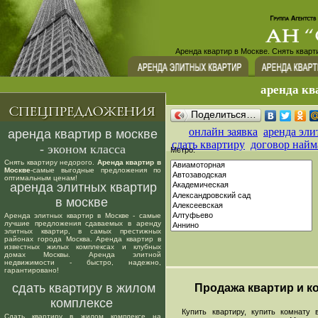
Аренда квартир в Москве. Снять кварт
аренда кв
Поделиться…
онлайн заявка
аренда эли
аренда квартир в москве
сдать квартиру
договор найм
- эконом класса
Метро:
Снять квартиру недорого.
Аренда квартир в
Москве
-самые выгодные предложения по
оптимальным ценам!
аренда элитных квартир
в москве
Аренда элитных квартир в Москве - самые
лучшие предложения сдаваемых в аренду
элитных квартир, в самых престижных
районах города Москва. Аренда квартир в
известных жилых комплексах и клубных
домах Москвы. Аренда элитной
недвижимости - быстро, надежно,
гарантировано!
сдать квартиру в жилом
Продажа квартир и ко
комплексе
Купить квартиру, купить комнату в
Сдать квартиру в жилом комплексе на