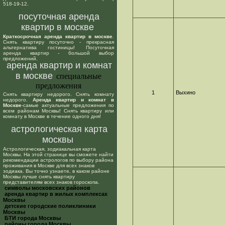
518-19-12.
посуточная аренда
квартир в москве
Краткосрочная аренда квартир в москве
.
Снять квартиру посуточно - прекрасная
альтернатива гостиницы! Посуточная
аренда квартир - большой выбор
предложений.
аренда квартир и комнат
в москве
специальные
предложения
1
Выхино
Снять квартиру недорого. Снять комнату
недорого.
Аренда квартир и комнат в
Москве
-самые актуальные предложения по
всем районам Москвы! Снять квартиру или
комнату в Москве в течение одного дня!
астрологическая карта
москвы
Астрологическая, зодиакальная карта
Москвы. На этой странице вы сможете найти
рекомендации астрологов по выбору района
проживания в Москве для всех знаков
зодиака. Вы точно узнаете, в каком районе
Москвы лучше снять квартиру
представителям всех знаков гороскопа.
cимволы московских районов
аренда квартир в жилых комплексах
Москвы
детские городские поликлиники
Москвы
БТИ города Москвы
районы города Москвы