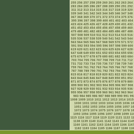
255
256
257
258
259
260
261
262
263
264
283
284
285
286
287
288
289
290
291
292
311
312
313
314
315
316
317
318
319
320
339
340
341
342
343
344
345
346
347
348
367
368
369
370
371
372
373
374
375
376
395
396
397
398
399
400
401
402
403
404
423
424
425
426
427
428
429
430
431
432
451
452
453
454
455
456
457
458
459
460
479
480
481
482
483
484
485
486
487
488
507
508
509
510
511
512
513
514
515
516
535
536
537
538
539
540
541
542
543
544
563
564
565
566
567
568
569
570
571
572
591
592
593
594
595
596
597
598
599
600
619
620
621
622
623
624
625
626
627
628
647
648
649
650
651
652
653
654
655
656
675
676
677
678
679
680
681
682
683
684
703
704
705
706
707
708
709
710
711
712
731
732
733
734
735
736
737
738
739
740
759
760
761
762
763
764
765
766
767
768
787
788
789
790
791
792
793
794
795
796
815
816
817
818
819
820
821
822
823
824
843
844
845
846
847
848
849
850
851
852
871
872
873
874
875
876
877
878
879
880
899
900
901
902
903
904
905
906
907
908
927
928
929
930
931
932
933
934
935
936
955
956
957
958
959
960
961
962
963
964
983
984
985
986
987
988
989
990
991
99
1008
1009
1010
1011
1012
1013
1014
1015
1030
1031
1032
1033
1034
1035
1036
1
1051
1052
1053
1054
1055
1056
1057
1
1072
1073
1074
1075
1076
1077
1078
1
1093
1094
1095
1096
1097
1098
1099
11
1115
1116
1117
1118
1119
1120
1121
1122
1
1138
1139
1140
1141
1142
1143
1144
114
1160
1161
1162
1163
1164
1165
1166
116
1182
1183
1184
1185
1186
1187
1188
11