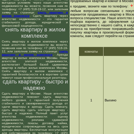
продоваемых квартир и комнат в Москве
выгодных условиях через наше агентство
+7
недвижимости вы можете, позвонив нам по
к продаже, звоните нам по телефону:
телефону: +7 (495) 518-19-12, или заполнив
любым вопросам связанными с покуп
заявку на странице:
сдать квартиру в
вариантов продаваемых квартир в Москв
жилом комплексе
. Сдать квартиру через
вопроса специалистам. Наше агентство о
агентство недвижимости - это гарантия
подбора варианта, до оформления сд
стабильного дохода, юридической и
непосредственно с нашего сайта, в ка
финансовой защищенности.
снять квартиру в жилом
запроса на приобретение понравившейс
покупку квартиры в произвольной форме
комплексе
комнаты, вам следует перейти на страни
Снять квартиру в жилом комплексе через
наше агентство недвижимости вы можете,
позвонив нам по телефону: +7 (495) 518-19-
12, или заполнив заявку на странице:
снять
комнаты
ме
квартиру в жилом комплексе
. Аренда
квартир в жилых комплексах Москвы. Наше
агентство элитной недвижимости,
располагает большой базой сдаваемых
квартир в любых жилых комплексах Москвы.
Снять квартиру в жилом комплексе с
гарантией безопасности и в короткие сроки
помогут наши профессиональные риэлторы.
сдать квартиру - быстро и
надежно
Сдать квартиру в Москве. Наше агентство
недвижимости поможет сдать квартиру
любого уровня, с гарантией получения
1
Выхино
стабильного и своевременного дохода от
сдачи квартиры в аренду. Сдать комнату,
сдать квартиру, сдать элитную квартиру -
быстро и надежно. Полный пакет услуг
агентства недвижимости: оценка
недвижимости, реклама сдаваемой
недвижимости, показы, договор найма,
юридическое сопровождение на весь срок
аренды квартиры. Бесплатные консультации
для собственников по телефону: +7 (495)