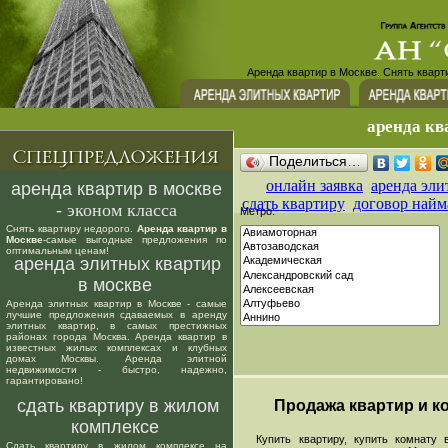
Аренда квартир в Москве. Снять кварт
аренда кв
Поделиться…
онлайн заявка
аренда эли
аренда квартир в москве
сдать квартиру
договор найм
- эконом класса
Метро:
Снять квартиру недорого.
Аренда квартир в
Москве
-самые выгодные предложения по
оптимальным ценам!
аренда элитных квартир
в москве
Аренда элитных квартир в Москве - самые
лучшие предложения сдаваемых в аренду
элитных квартир, в самых престижных
районах города Москва. Аренда квартир в
известных жилых комплексах и клубных
домах Москвы. Аренда элитной
недвижимости - быстро, надежно,
гарантировано!
сдать квартиру в жилом
Продажа квартир и ко
комплексе
Купить квартиру, купить комнату в
Сдать квартиру в жилом комплексе на