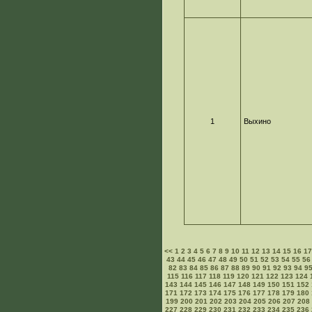
1
Выхино
<<
1
2
3
4
5
6
7
8
9
10
11
12
13
14
15
16
1
43
44
45
46
47
48
49
50
51
52
53
54
55
56
82
83
84
85
86
87
88
89
90
91
92
93
94
9
115
116
117
118
119
120
121
122
123
124
143
144
145
146
147
148
149
150
151
152
171
172
173
174
175
176
177
178
179
180
199
200
201
202
203
204
205
206
207
208
227
228
229
230
231
232
233
234
235
236