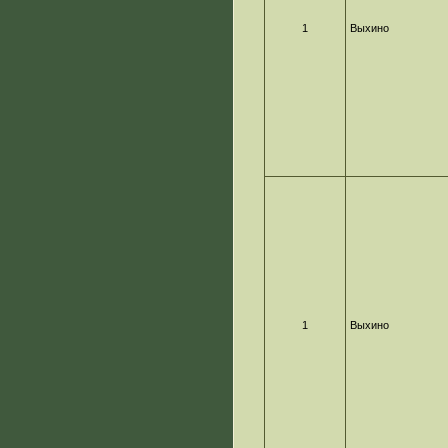
1
Выхино
1
Выхино