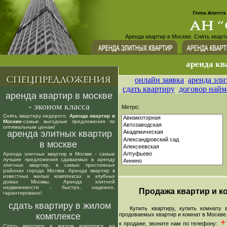
Аренда квартир в Москве. Снять кварт
аренда кв
онлайн заявка
аренда эли
сдать квартиру
договор найм
аренда квартир в москве
- эконом класса
Метро:
Снять квартиру недорого.
Аренда квартир в
Москве
-самые выгодные предложения по
оптимальным ценам!
аренда элитных квартир
в москве
Аренда элитных квартир в Москве - самые
лучшие предложения сдаваемых в аренду
элитных квартир, в самых престижных
районах города Москва. Аренда квартир в
известных жилых комплексах и клубных
домах Москвы. Аренда элитной
недвижимости - быстро, надежно,
Продажа квартир и ко
гарантировано!
сдать квартиру в жилом
Купить квартиру, купить комнату в
комплексе
продоваемых квартир и комнат в Москве
+7
к продаже, звоните нам по телефону:
Сдать квартиру в жилом комплексе на