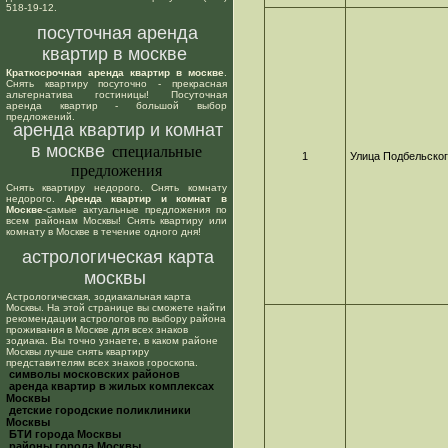
518-19-12.
посуточная аренда
квартир в москве
Краткосрочная аренда квартир в москве
.
Снять квартиру посуточно - прекрасная
альтернатива гостиницы! Посуточная
аренда квартир - большой выбор
предложений.
аренда квартир и комнат
в москве
специальные
1
Улица Подбельско
предложения
Снять квартиру недорого. Снять комнату
недорого.
Аренда квартир и комнат в
Москве
-самые актуальные предложения по
всем районам Москвы! Снять квартиру или
комнату в Москве в течение одного дня!
астрологическая карта
москвы
Астрологическая, зодиакальная карта
Москвы. На этой странице вы сможете найти
рекомендации астрологов по выбору района
проживания в Москве для всех знаков
зодиака. Вы точно узнаете, в каком районе
Москвы лучше снять квартиру
представителям всех знаков гороскопа.
cимволы московских районов
аренда квартир в жилых комплексах
Москвы
детские городские поликлиники
Москвы
БТИ города Москвы
районы города Москвы