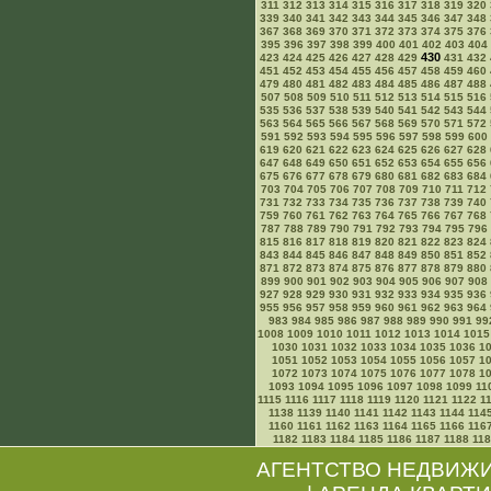
311
312
313
314
315
316
317
318
319
320
339
340
341
342
343
344
345
346
347
348
367
368
369
370
371
372
373
374
375
376
395
396
397
398
399
400
401
402
403
404
430
423
424
425
426
427
428
429
431
432
451
452
453
454
455
456
457
458
459
460
479
480
481
482
483
484
485
486
487
488
507
508
509
510
511
512
513
514
515
516
535
536
537
538
539
540
541
542
543
544
563
564
565
566
567
568
569
570
571
572
591
592
593
594
595
596
597
598
599
600
619
620
621
622
623
624
625
626
627
628
647
648
649
650
651
652
653
654
655
656
675
676
677
678
679
680
681
682
683
684
703
704
705
706
707
708
709
710
711
712
731
732
733
734
735
736
737
738
739
740
759
760
761
762
763
764
765
766
767
768
787
788
789
790
791
792
793
794
795
796
815
816
817
818
819
820
821
822
823
824
843
844
845
846
847
848
849
850
851
852
871
872
873
874
875
876
877
878
879
880
899
900
901
902
903
904
905
906
907
908
927
928
929
930
931
932
933
934
935
936
955
956
957
958
959
960
961
962
963
964
983
984
985
986
987
988
989
990
991
99
1008
1009
1010
1011
1012
1013
1014
1015
1030
1031
1032
1033
1034
1035
1036
1
1051
1052
1053
1054
1055
1056
1057
1
1072
1073
1074
1075
1076
1077
1078
1
1093
1094
1095
1096
1097
1098
1099
11
1115
1116
1117
1118
1119
1120
1121
1122
1
1138
1139
1140
1141
1142
1143
1144
114
1160
1161
1162
1163
1164
1165
1166
116
1182
1183
1184
1185
1186
1187
1188
11
АГЕНТСТВО НЕДВИЖ