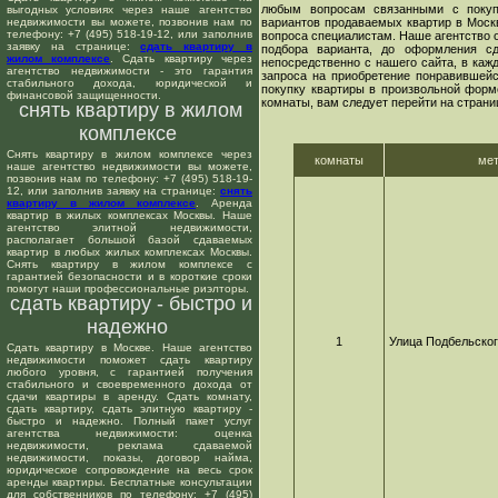
любым вопросам связанными с покуп
выгодных условиях через наше агентство
недвижимости вы можете, позвонив нам по
вариантов продаваемых квартир в Москв
телефону: +7 (495) 518-19-12, или заполнив
вопроса специалистам. Наше агентство о
заявку на странице:
сдать квартиру в
подбора варианта, до оформления сд
жилом комплексе
. Сдать квартиру через
непосредственно с нашего сайта, в ка
агентство недвижимости - это гарантия
запроса на приобретение понравившейс
стабильного дохода, юридической и
покупку квартиры в произвольной форме
финансовой защищенности.
комнаты, вам следует перейти на страни
снять квартиру в жилом
комплексе
Снять квартиру в жилом комплексе через
комнаты
ме
наше агентство недвижимости вы можете,
позвонив нам по телефону: +7 (495) 518-19-
12, или заполнив заявку на странице:
снять
квартиру в жилом комплексе
. Аренда
квартир в жилых комплексах Москвы. Наше
агентство элитной недвижимости,
располагает большой базой сдаваемых
квартир в любых жилых комплексах Москвы.
Снять квартиру в жилом комплексе с
гарантией безопасности и в короткие сроки
помогут наши профессиональные риэлторы.
сдать квартиру - быстро и
надежно
1
Улица Подбельско
Сдать квартиру в Москве. Наше агентство
недвижимости поможет сдать квартиру
любого уровня, с гарантией получения
стабильного и своевременного дохода от
сдачи квартиры в аренду. Сдать комнату,
сдать квартиру, сдать элитную квартиру -
быстро и надежно. Полный пакет услуг
агентства недвижимости: оценка
недвижимости, реклама сдаваемой
недвижимости, показы, договор найма,
юридическое сопровождение на весь срок
аренды квартиры. Бесплатные консультации
для собственников по телефону: +7 (495)