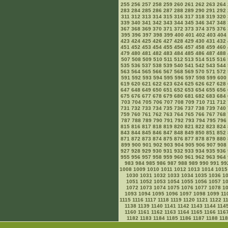
255
256
257
258
259
260
261
262
263
264
283
284
285
286
287
288
289
290
291
292
311
312
313
314
315
316
317
318
319
320
339
340
341
342
343
344
345
346
347
348
367
368
369
370
371
372
373
374
375
376
395
396
397
398
399
400
401
402
403
404
423
424
425
426
427
428
429
430
431
432
451
452
453
454
455
456
457
458
459
460
479
480
481
482
483
484
485
486
487
488
507
508
509
510
511
512
513
514
515
516
535
536
537
538
539
540
541
542
543
544
563
564
565
566
567
568
569
570
571
572
591
592
593
594
595
596
597
598
599
600
619
620
621
622
623
624
625
626
627
628
647
648
649
650
651
652
653
654
655
656
675
676
677
678
679
680
681
682
683
684
703
704
705
706
707
708
709
710
711
712
731
732
733
734
735
736
737
738
739
740
759
760
761
762
763
764
765
766
767
768
787
788
789
790
791
792
793
794
795
796
815
816
817
818
819
820
821
822
823
824
843
844
845
846
847
848
849
850
851
852
871
872
873
874
875
876
877
878
879
880
899
900
901
902
903
904
905
906
907
908
927
928
929
930
931
932
933
934
935
936
955
956
957
958
959
960
961
962
963
964
983
984
985
986
987
988
989
990
991
99
1008
1009
1010
1011
1012
1013
1014
1015
1030
1031
1032
1033
1034
1035
1036
1
1051
1052
1053
1054
1055
1056
1057
1
1072
1073
1074
1075
1076
1077
1078
1
1093
1094
1095
1096
1097
1098
1099
11
1115
1116
1117
1118
1119
1120
1121
1122
1
1138
1139
1140
1141
1142
1143
1144
114
1160
1161
1162
1163
1164
1165
1166
116
1182
1183
1184
1185
1186
1187
1188
11