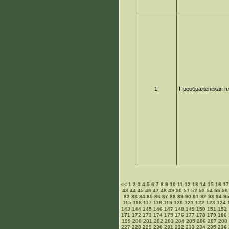
1
Преображенская п
<<
1
2
3
4
5
6
7
8
9
10
11
12
13
14
15
16
1
43
44
45
46
47
48
49
50
51
52
53
54
55
56
82
83
84
85
86
87
88
89
90
91
92
93
94
9
115
116
117
118
119
120
121
122
123
124
143
144
145
146
147
148
149
150
151
152
171
172
173
174
175
176
177
178
179
180
199
200
201
202
203
204
205
206
207
208
227
228
229
230
231
232
233
234
235
236