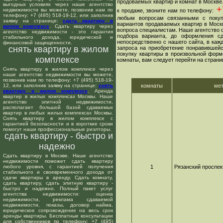
продоваемых квартир и комнат в Москве
выгодных условиях через наше агентство
+7
недвижимости вы можете, позвонив нам по
к продаже, звоните нам по телефону:
телефону: +7 (495) 518-19-12, или заполнив
любым вопросам связанными с покуп
заявку на странице:
сдать квартиру в
вариантов продаваемых квартир в Москв
жилом комплексе
. Сдать квартиру через
вопроса специалистам. Наше агентство о
агентство недвижимости - это гарантия
подбора варианта, до оформления сд
стабильного дохода, юридической и
непосредственно с нашего сайта, в ка
финансовой защищенности.
снять квартиру в жилом
запроса на приобретение понравившейс
покупку квартиры в произвольной форме
комплексе
комнаты, вам следует перейти на страни
Снять квартиру в жилом комплексе через
наше агентство недвижимости вы можете,
позвонив нам по телефону: +7 (495) 518-19-
12, или заполнив заявку на странице:
снять
комнаты
ме
квартиру в жилом комплексе
. Аренда
квартир в жилых комплексах Москвы. Наше
агентство элитной недвижимости,
располагает большой базой сдаваемых
квартир в любых жилых комплексах Москвы.
Снять квартиру в жилом комплексе с
гарантией безопасности и в короткие сроки
помогут наши профессиональные риэлторы.
сдать квартиру - быстро и
надежно
Сдать квартиру в Москве. Наше агентство
недвижимости поможет сдать квартиру
любого уровня, с гарантией получения
1
Рязанский проспек
стабильного и своевременного дохода от
сдачи квартиры в аренду. Сдать комнату,
сдать квартиру, сдать элитную квартиру -
быстро и надежно. Полный пакет услуг
агентства недвижимости: оценка
недвижимости, реклама сдаваемой
недвижимости, показы, договор найма,
юридическое сопровождение на весь срок
аренды квартиры. Бесплатные консультации
для собственников по телефону: +7 (495)