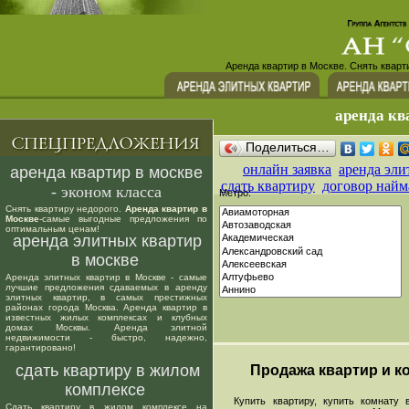
Аренда квартир в Москве. Снять кварт
аренда кв
Поделиться…
онлайн заявка
аренда эли
аренда квартир в москве
сдать квартиру
договор найм
- эконом класса
Метро:
Снять квартиру недорого.
Аренда квартир в
Москве
-самые выгодные предложения по
оптимальным ценам!
аренда элитных квартир
в москве
Аренда элитных квартир в Москве - самые
лучшие предложения сдаваемых в аренду
элитных квартир, в самых престижных
районах города Москва. Аренда квартир в
известных жилых комплексах и клубных
домах Москвы. Аренда элитной
недвижимости - быстро, надежно,
гарантировано!
сдать квартиру в жилом
Продажа квартир и ко
комплексе
Купить квартиру, купить комнату в
Сдать квартиру в жилом комплексе на