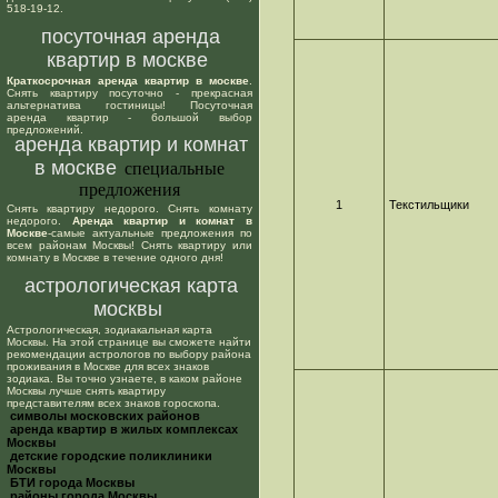
518-19-12.
посуточная аренда
квартир в москве
Краткосрочная аренда квартир в москве
.
Снять квартиру посуточно - прекрасная
альтернатива гостиницы! Посуточная
аренда квартир - большой выбор
предложений.
аренда квартир и комнат
в москве
специальные
предложения
1
Текстильщики
Снять квартиру недорого. Снять комнату
недорого.
Аренда квартир и комнат в
Москве
-самые актуальные предложения по
всем районам Москвы! Снять квартиру или
комнату в Москве в течение одного дня!
астрологическая карта
москвы
Астрологическая, зодиакальная карта
Москвы. На этой странице вы сможете найти
рекомендации астрологов по выбору района
проживания в Москве для всех знаков
зодиака. Вы точно узнаете, в каком районе
Москвы лучше снять квартиру
представителям всех знаков гороскопа.
cимволы московских районов
аренда квартир в жилых комплексах
Москвы
детские городские поликлиники
Москвы
БТИ города Москвы
районы города Москвы