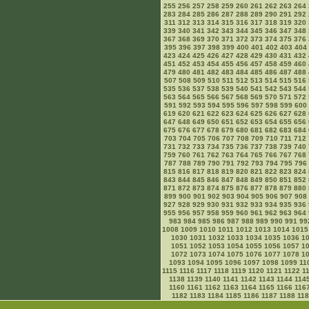
255
256
257
258
259
260
261
262
263
264
283
284
285
286
287
288
289
290
291
292
311
312
313
314
315
316
317
318
319
320
339
340
341
342
343
344
345
346
347
348
367
368
369
370
371
372
373
374
375
376
395
396
397
398
399
400
401
402
403
404
423
424
425
426
427
428
429
430
431
432
451
452
453
454
455
456
457
458
459
460
479
480
481
482
483
484
485
486
487
488
507
508
509
510
511
512
513
514
515
516
535
536
537
538
539
540
541
542
543
544
563
564
565
566
567
568
569
570
571
572
591
592
593
594
595
596
597
598
599
600
619
620
621
622
623
624
625
626
627
628
647
648
649
650
651
652
653
654
655
656
675
676
677
678
679
680
681
682
683
684
703
704
705
706
707
708
709
710
711
712
731
732
733
734
735
736
737
738
739
740
759
760
761
762
763
764
765
766
767
768
787
788
789
790
791
792
793
794
795
796
815
816
817
818
819
820
821
822
823
824
843
844
845
846
847
848
849
850
851
852
871
872
873
874
875
876
877
878
879
880
899
900
901
902
903
904
905
906
907
908
927
928
929
930
931
932
933
934
935
936
955
956
957
958
959
960
961
962
963
964
983
984
985
986
987
988
989
990
991
99
1008
1009
1010
1011
1012
1013
1014
1015
1030
1031
1032
1033
1034
1035
1036
1
1051
1052
1053
1054
1055
1056
1057
1
1072
1073
1074
1075
1076
1077
1078
1
1093
1094
1095
1096
1097
1098
1099
11
1115
1116
1117
1118
1119
1120
1121
1122
1
1138
1139
1140
1141
1142
1143
1144
114
1160
1161
1162
1163
1164
1165
1166
116
1182
1183
1184
1185
1186
1187
1188
11