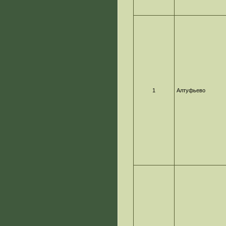
1
Алтуфьево