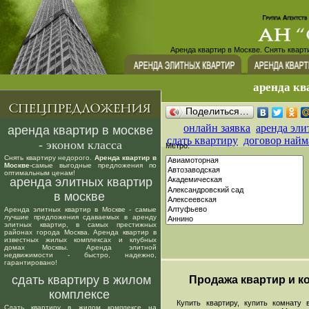
Аренда квартир в Москве. Снять кварт
аренда кв
Поделиться…
онлайн заявка
аренда эли
аренда квартир в москве
сдать квартиру
договор найм
- эконом класса
Метро:
Снять квартиру недорого.
Аренда квартир в
Москве
-самые выгодные предложения по
оптимальным ценам!
аренда элитных квартир
в москве
Аренда элитных квартир в Москве - самые
лучшие предложения сдаваемых в аренду
элитных квартир, в самых престижных
районах города Москва. Аренда квартир в
известных жилых комплексах и клубных
домах Москвы. Аренда элитной
недвижимости - быстро, надежно,
гарантировано!
сдать квартиру в жилом
Продажа квартир и ко
комплексе
Купить квартиру, купить комнату в
Сдать квартиру в жилом комплексе на