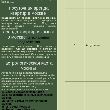
518-19-12.
посуточная аренда
квартир в москве
Краткосрочная аренда квартир в москве
.
Снять квартиру посуточно - прекрасная
альтернатива гостиницы! Посуточная
аренда квартир - большой выбор
предложений.
аренда квартир и комнат
в москве
специальные
предложения
1
Алтуфьево
Снять квартиру недорого. Снять комнату
недорого.
Аренда квартир и комнат в
Москве
-самые актуальные предложения по
всем районам Москвы! Снять квартиру или
комнату в Москве в течение одного дня!
астрологическая карта
москвы
Астрологическая, зодиакальная карта
Москвы. На этой странице вы сможете найти
рекомендации астрологов по выбору района
проживания в Москве для всех знаков
зодиака. Вы точно узнаете, в каком районе
Москвы лучше снять квартиру
представителям всех знаков гороскопа.
cимволы московских районов
аренда квартир в жилых комплексах
Москвы
детские городские поликлиники
Москвы
БТИ города Москвы
районы города Москвы