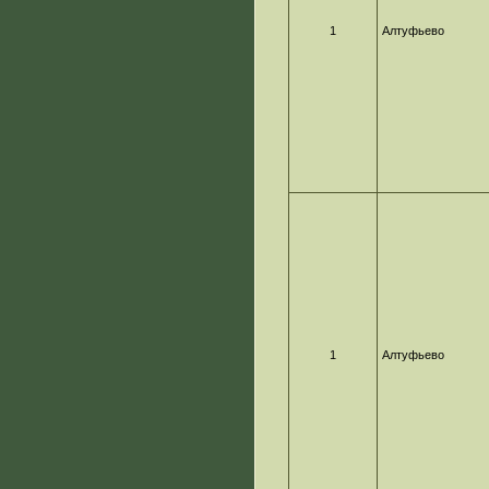
1
Алтуфьево
1
Алтуфьево