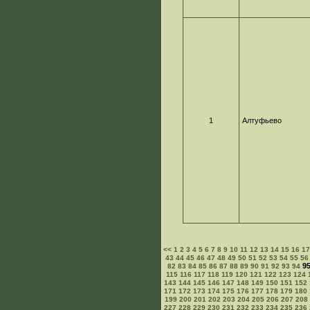
1
Алтуфьево
<<
1
2
3
4
5
6
7
8
9
10
11
12
13
14
15
16
1
43
44
45
46
47
48
49
50
51
52
53
54
55
56
9
82
83
84
85
86
87
88
89
90
91
92
93
94
115
116
117
118
119
120
121
122
123
124
143
144
145
146
147
148
149
150
151
152
171
172
173
174
175
176
177
178
179
180
199
200
201
202
203
204
205
206
207
208
227
228
229
230
231
232
233
234
235
236