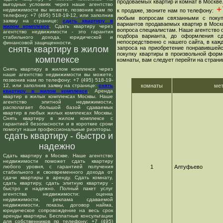
продоваемых квартир и комнат в Москве
выгодных условиях через наше агентство
+7
недвижимости вы можете, позвонив нам по
к продаже, звоните нам по телефону:
телефону: +7 (495) 518-19-12, или заполнив
любым вопросам связанными с покуп
заявку на странице:
сдать квартиру в
вариантов продаваемых квартир в Москв
жилом комплексе
. Сдать квартиру через
вопроса специалистам. Наше агентство о
агентство недвижимости - это гарантия
подбора варианта, до оформления сд
стабильного дохода, юридической и
непосредственно с нашего сайта, в ка
финансовой защищенности.
снять квартиру в жилом
запроса на приобретение понравившейс
покупку квартиры в произвольной форме
комплексе
комнаты, вам следует перейти на страни
Снять квартиру в жилом комплексе через
наше агентство недвижимости вы можете,
позвонив нам по телефону: +7 (495) 518-19-
12, или заполнив заявку на странице:
снять
комнаты
ме
квартиру в жилом комплексе
. Аренда
квартир в жилых комплексах Москвы. Наше
агентство элитной недвижимости,
располагает большой базой сдаваемых
квартир в любых жилых комплексах Москвы.
Снять квартиру в жилом комплексе с
гарантией безопасности и в короткие сроки
помогут наши профессиональные риэлторы.
сдать квартиру - быстро и
надежно
Сдать квартиру в Москве. Наше агентство
недвижимости поможет сдать квартиру
любого уровня, с гарантией получения
1
Алтуфьево
стабильного и своевременного дохода от
сдачи квартиры в аренду. Сдать комнату,
сдать квартиру, сдать элитную квартиру -
быстро и надежно. Полный пакет услуг
агентства недвижимости: оценка
недвижимости, реклама сдаваемой
недвижимости, показы, договор найма,
юридическое сопровождение на весь срок
аренды квартиры. Бесплатные консультации
для собственников по телефону: +7 (495)