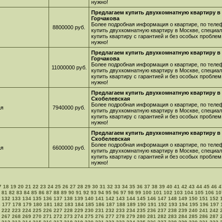
нужно!
Предлагаем купить двухкомнатную квартиру в 
Горчакова
Более подробная информация о квартире, по телеф
8800000 руб.
купить двухкомнатную квартиру в Москве, специа
купить квартиру с гарантией и без особых проблем
нужно!
Предлагаем купить двухкомнатную квартиру в 
Горчакова
Более подробная информация о квартире, по телеф
11000000 руб.
купить двухкомнатную квартиру в Москве, специа
купить квартиру с гарантией и без особых проблем
нужно!
Предлагаем купить двухкомнатную квартиру в 
Скобелевская
Более подробная информация о квартире, по телеф
ая
7940000 руб.
купить двухкомнатную квартиру в Москве, специа
купить квартиру с гарантией и без особых проблем
нужно!
Предлагаем купить двухкомнатную квартиру в 
Скобелевская
Более подробная информация о квартире, по телеф
ая
6600000 руб.
купить двухкомнатную квартиру в Москве, специа
купить квартиру с гарантией и без особых проблем
нужно!
7
18
19
20
21
22
23
24
25
26
27
28
29
30
31
32
33
34
35
36
37
38
39
40
41
42
43
44
45
46
4
81
82
83
84
85
86
87
88
89
90
91
92
93
94
95
96
97
98
99
100
101
102
103
104
105
106
10
132
133
134
135
136
137
138
139
140
141
142
143
144
145
146
147
148
149
150
151
152
6
177
178
179
180
181
182
183
184
185
186
187
188
189
190
191
192
193
194
195
196
197
222
223
224
225
226
227
228
229
230
231
232
233
234
235
236
237
238
239
240
241
242
267
268
269
270
271
272
273
274
275
276
277
278
279
280
281
282
283
284
285
286
287