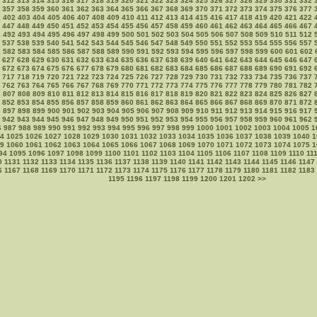
312
313
314
315
316
317
318
319
320
321
322
323
324
325
326
327
328
329
330
331
332
357
358
359
360
361
362
363
364
365
366
367
368
369
370
371
372
373
374
375
376
377
1
402
403
404
405
406
407
408
409
410
411
412
413
414
415
416
417
418
419
420
421
422
447
448
449
450
451
452
453
454
455
456
457
458
459
460
461
462
463
464
465
466
467
1
492
493
494
495
496
497
498
499
500
501
502
503
504
505
506
507
508
509
510
511
512
537
538
539
540
541
542
543
544
545
546
547
548
549
550
551
552
553
554
555
556
557
1
582
583
584
585
586
587
588
589
590
591
592
593
594
595
596
597
598
599
600
601
602
627
628
629
630
631
632
633
634
635
636
637
638
639
640
641
642
643
644
645
646
647
672
673
674
675
676
677
678
679
680
681
682
683
684
685
686
687
688
689
690
691
692
717
718
719
720
721
722
723
724
725
726
727
728
729
730
731
732
733
734
735
736
737
762
763
764
765
766
767
768
769
770
771
772
773
774
775
776
777
778
779
780
781
782
6
807
808
809
810
811
812
813
814
815
816
817
818
819
820
821
822
823
824
825
826
827
852
853
854
855
856
857
858
859
860
861
862
863
864
865
866
867
868
869
870
871
872
6
897
898
899
900
901
902
903
904
905
906
907
908
909
910
911
912
913
914
915
916
917
942
943
944
945
946
947
948
949
950
951
952
953
954
955
956
957
958
959
960
961
962
6
987
988
989
990
991
992
993
994
995
996
997
998
999
1000
1001
1002
1003
1004
1005
1
4
1025
1026
1027
1028
1029
1030
1031
1032
1033
1034
1035
1036
1037
1038
1039
1040
1
9
1060
1061
1062
1063
1064
1065
1066
1067
1068
1069
1070
1071
1072
1073
1074
1075
1
94
1095
1096
1097
1098
1099
1100
1101
1102
1103
1104
1105
1106
1107
1108
1109
1110
11
0
1131
1132
1133
1134
1135
1136
1137
1138
1139
1140
1141
1142
1143
1144
1145
1146
1147
6
1167
1168
1169
1170
1171
1172
1173
1174
1175
1176
1177
1178
1179
1180
1181
1182
1183
1195
1196
1197
1198
1199
1200
1201
1202
>>