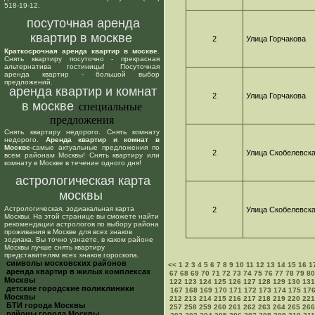
518-19-12.
посуточная аренда
квартир в москве
2
Улица Горчакова
Краткосрочная аренда квартир в москве
.
Снять квартиру посуточно - прекрасная
альтернатива гостиницы! Посуточная
аренда квартир - большой выбор
предложений.
аренда квартир и комнат
2
Улица Горчакова
в москве
специальные
предложения
Снять квартиру недорого. Снять комнату
недорого.
Аренда квартир и комнат в
Москве
-самые актуальные предложения по
2
Улица Скобелевск
всем районам Москвы! Снять квартиру или
комнату в Москве в течение одного дня!
астрологическая карта
москвы
Астрологическая, зодиакальная карта
2
Улица Скобелевск
Москвы. На этой странице вы сможете найти
рекомендации астрологов по выбору района
проживания в Москве для всех знаков
зодиака. Вы точно узнаете, в каком районе
Москвы лучше снять квартиру
представителям всех знаков гороскопа.
cимволы московских районов
<<
1
2
3
4
5
6
7
8
9
10
11
12
13
14
15
16
1
аренда квартир в жилых комплексах
67
68
69
70
71
72
73
74
75
76
77
78
79
80
Москвы
122
123
124
125
126
127
128
129
130
131
детские городские поликлиники
167
168
169
170
171
172
173
174
175
17
Москвы
212
213
214
215
216
217
218
219
220
221
БТИ города Москвы
257
258
259
260
261
262
263
264
265
266
районы города Москвы