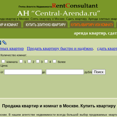
нда квартир в Москве. Снять квартиру в Москве. Сдать квартиру. Аренда элитных квар
аренда квартир, сдат
тных квартир
Продать квартиру быстро и надёжно
.
сдать квар
Количество комнат:
комната
1
2
3
4
более
Цена:
от
до
рублей
Продажа квартир и комнат в Москве. Купить квартиру
скве. В нашем агентстве недвижимости всегда большой выбор продоваемых кварти