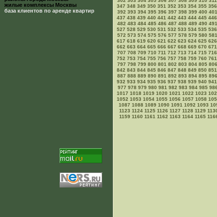
302
303
304
305
306
307
308
309
310
311
жилые комплексы Москвы
347
348
349
350
351
352
353
354
355
356
база клиентов по аренде квартир
392
393
394
395
396
397
398
399
400
40
437
438
439
440
441
442
443
444
445
446
482
483
484
485
486
487
488
489
490
49
527
528
529
530
531
532
533
534
535
536
572
573
574
575
576
577
578
579
580
58
617
618
619
620
621
622
623
624
625
626
662
663
664
665
666
667
668
669
670
671
707
708
709
710
711
712
713
714
715
716
752
753
754
755
756
757
758
759
760
761
797
798
799
800
801
802
803
804
805
80
842
843
844
845
846
847
848
849
850
851
887
888
889
890
891
892
893
894
895
89
932
933
934
935
936
937
938
939
940
941
977
978
979
980
981
982
983
984
985
98
1017
1018
1019
1020
1021
1022
1023
102
1052
1053
1054
1055
1056
1057
1058
105
1087
1088
1089
1090
1091
1092
1093
10
1123
1124
1125
1126
1127
1128
1129
113
1159
1160
1161
1162
1163
1164
1165
116