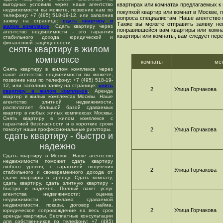
выгодных условиях через наше агентство
квартирах или комнатах предлагаемых к 
недвижимости вы можете, позвонив нам по
покупкой квартир или комнат в Москве,
телефону: +7 (495) 518-19-12, или заполнив
вопроса специалистам. Наше агентство 
заявку на странице:
сдать квартиру в
Также вы можете отправить заявку не
жилом комплексе
. Сдать квартиру через
понравившейся вам квартиры или комнат
агентство недвижимости - это гарантия
квартиры или комнаты, вам следует пере
стабильного дохода, юридической и
финансовой защищенности.
снять квартиру в жилом
комплексе
комнаты
ме
Снять квартиру в жилом комплексе через
наше агентство недвижимости вы можете,
позвонив нам по телефону: +7 (495) 518-19-
12, или заполнив заявку на странице:
снять
2
Улица Горчакова
квартиру в жилом комплексе
. Аренда
квартир в жилых комплексах Москвы. Наше
агентство элитной недвижимости,
располагает большой базой сдаваемых
квартир в любых жилых комплексах Москвы.
Снять квартиру в жилом комплексе с
гарантией безопасности и в короткие сроки
помогут наши профессиональные риэлторы.
2
Улица Горчакова
сдать квартиру - быстро и
надежно
Сдать квартиру в Москве. Наше агентство
недвижимости поможет сдать квартиру
любого уровня, с гарантией получения
2
Улица Горчакова
стабильного и своевременного дохода от
сдачи квартиры в аренду. Сдать комнату,
сдать квартиру, сдать элитную квартиру -
быстро и надежно. Полный пакет услуг
агентства недвижимости: оценка
недвижимости, реклама сдаваемой
недвижимости, показы, договор найма,
2
Улица Горчакова
юридическое сопровождение на весь срок
аренды квартиры. Бесплатные консультации
для собственников по телефону: +7 (495)