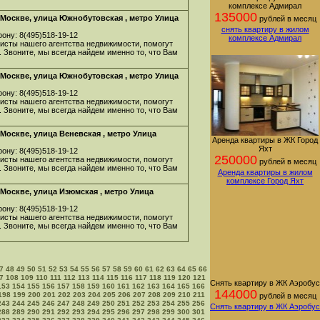
комплексе Адмирал
135000
Москве, улица Южнобутовская , метро Улица
рублей в месяц
снять квартиру в жилом
ону: 8(495)518-19-12
комплексе Адмирал
листы нашего агентства недвижимости, помогут
. Звоните, мы всегда найдем именно то, что Вам
Москве, улица Южнобутовская , метро Улица
ону: 8(495)518-19-12
листы нашего агентства недвижимости, помогут
. Звоните, мы всегда найдем именно то, что Вам
Москве, улица Веневская , метро Улица
Аренда квартиры в ЖК Город
Яхт
ону: 8(495)518-19-12
250000
листы нашего агентства недвижимости, помогут
рублей в месяц
. Звоните, мы всегда найдем именно то, что Вам
Аренда квартиры в жилом
комплексе Город Яхт
Москве, улица Изюмская , метро Улица
ону: 8(495)518-19-12
листы нашего агентства недвижимости, помогут
. Звоните, мы всегда найдем именно то, что Вам
7
48
49
50
51
52
53
54
55
56
57
58
59
60
61
62
63
64
65
66
7
108
109
110
111
112
113
114
115
116
117
118
119
120
121
Снять квартиру в ЖК Аэробус
153
154
155
156
157
158
159
160
161
162
163
164
165
166
144000
198
199
200
201
202
203
204
205
206
207
208
209
210
211
рублей в месяц
243
244
245
246
247
248
249
250
251
252
253
254
255
256
Снять квартиру в ЖК Аэробус
288
289
290
291
292
293
294
295
296
297
298
299
300
301