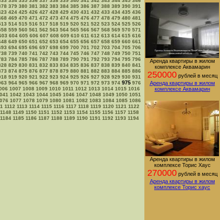
333
334
335
336
337
338
339
340
341
342
343
344
345
346
378
379
380
381
382
383
384
385
386
387
388
389
390
391
423
424
425
426
427
428
429
430
431
432
433
434
435
436
468
469
470
471
472
473
474
475
476
477
478
479
480
481
513
514
515
516
517
518
519
520
521
522
523
524
525
526
558
559
560
561
562
563
564
565
566
567
568
569
570
571
603
604
605
606
607
608
609
610
611
612
613
614
615
616
648
649
650
651
652
653
654
655
656
657
658
659
660
661
693
694
695
696
697
698
699
700
701
702
703
704
705
706
738
739
740
741
742
743
744
745
746
747
748
749
750
751
783
784
785
786
787
788
789
790
791
792
793
794
795
796
Аренда квартиры в жилом
828
829
830
831
832
833
834
835
836
837
838
839
840
841
комплексе Аквамарин
873
874
875
876
877
878
879
880
881
882
883
884
885
886
250000
рублей в месяц
918
919
920
921
922
923
924
925
926
927
928
929
930
931
975
963
964
965
966
967
968
969
970
971
972
973
974
976
Аренда квартиры в жилом
006
1007
1008
1009
1010
1011
1012
1013
1014
1015
1016
комплексе Аквамарин
041
1042
1043
1044
1045
1046
1047
1048
1049
1050
1051
076
1077
1078
1079
1080
1081
1082
1083
1084
1085
1086
11
1112
1113
1114
1115
1116
1117
1118
1119
1120
1121
1122
1148
1149
1150
1151
1152
1153
1154
1155
1156
1157
1158
1184
1185
1186
1187
1188
1189
1190
1191
1192
1193
1194
Аренда квартиры в жилом
комплексе Торис Хаус
270000
рублей в месяц
Аренда квартиры в жилом
комплексе Торис хаус