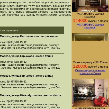
проконсультируют вас по любым вопросам связанными с
шили купить квартиру, то лучше доверить решение этого
арианта, до оформления сделки купли-продажи квартиры.
мнаты есть форма отправки запроса на приобретение
ЖК АЭРОБУС аренда
 для перехода на страницу отправки заявки на покупку
квартиры
144000
рублей в месяц
ЖК АЭРОБУС аренда
квартиры
ая информация
Москве, улица Бартеневская , метро Улица
ону: 8(495)518-19-12
листы нашего агентства недвижимости, помогут
. Звоните, мы всегда найдем именно то, что Вам
Москве, улица Горчакова , метро Улица
ону: 8(495)518-19-12
Снять квартиру в ЖК Елена
листы нашего агентства недвижимости, помогут
126000
рублей в месяц
. Звоните, мы всегда найдем именно то, что Вам
Снять квартиру в жилом
комплексе Елена
Москве, улица Горчакова , метро Улица
ону: 8(495)518-19-12
листы нашего агентства недвижимости, помогут
. Звоните, мы всегда найдем именно то, что Вам
Москве, улица Южнобутовская , метро Улица
ону: 8(495)518-19-12
листы нашего агентства недвижимости, помогут
. Звоните, мы всегда найдем именно то, что Вам
снять квартиру в жилом