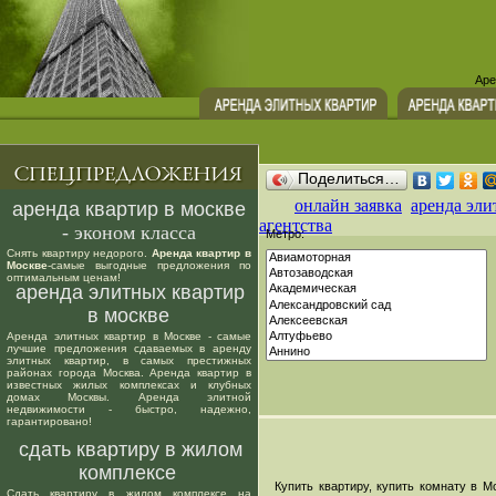
Аре
Поделиться…
онлайн заявка
аренда эли
аренда квартир в москве
агентства
- эконом класса
Метро:
Снять квартиру недорого.
Аренда квартир в
Москве
-самые выгодные предложения по
оптимальным ценам!
аренда элитных квартир
в москве
Аренда элитных квартир в Москве - самые
лучшие предложения сдаваемых в аренду
элитных квартир, в самых престижных
районах города Москва. Аренда квартир в
известных жилых комплексах и клубных
домах Москвы. Аренда элитной
недвижимости - быстро, надежно,
гарантировано!
сдать квартиру в жилом
комплексе
Купить квартиру, купить комнату в Мо
Сдать квартиру в жилом комплексе на