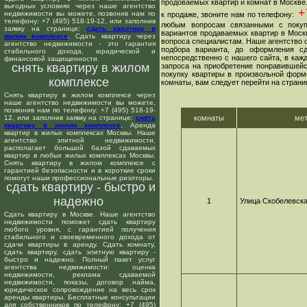
продоваемых квартир и комнат в Москве
выгодных условиях через наше агентство
+7
недвижимости вы можете, позвонив нам по
к продаже, звоните нам по телефону:
телефону: +7 (495) 518-19-12, или заполнив
любым вопросам связанными с покуп
заявку на странице:
сдать квартиру в
вариантов продаваемых квартир в Москв
жилом комплексе
. Сдать квартиру через
вопроса специалистам. Наше агентство о
агентство недвижимости - это гарантия
подбора варианта, до оформления сд
стабильного дохода, юридической и
непосредственно с нашего сайта, в ка
финансовой защищенности.
снять квартиру в жилом
запроса на приобретение понравившейс
покупку квартиры в произвольной форме
комплексе
комнаты, вам следует перейти на страни
Снять квартиру в жилом комплексе через
наше агентство недвижимости вы можете,
позвонив нам по телефону: +7 (495) 518-19-
12, или заполнив заявку на странице:
снять
комнаты
ме
квартиру в жилом комплексе
. Аренда
квартир в жилых комплексах Москвы. Наше
агентство элитной недвижимости,
располагает большой базой сдаваемых
квартир в любых жилых комплексах Москвы.
Снять квартиру в жилом комплексе с
гарантией безопасности и в короткие сроки
помогут наши профессиональные риэлторы.
сдать квартиру - быстро и
надежно
1
Улица Скобелевск
Сдать квартиру в Москве. Наше агентство
недвижимости поможет сдать квартиру
любого уровня, с гарантией получения
стабильного и своевременного дохода от
сдачи квартиры в аренду. Сдать комнату,
сдать квартиру, сдать элитную квартиру -
быстро и надежно. Полный пакет услуг
агентства недвижимости: оценка
недвижимости, реклама сдаваемой
недвижимости, показы, договор найма,
юридическое сопровождение на весь срок
аренды квартиры. Бесплатные консультации
для собственников по телефону: +7 (495)