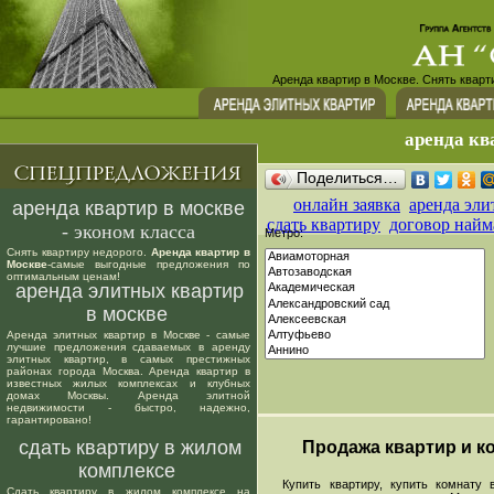
Аренда квартир в Москве. Снять кварт
аренда кв
Поделиться…
онлайн заявка
аренда эли
аренда квартир в москве
сдать квартиру
договор найм
- эконом класса
Метро:
Снять квартиру недорого.
Аренда квартир в
Москве
-самые выгодные предложения по
оптимальным ценам!
аренда элитных квартир
в москве
Аренда элитных квартир в Москве - самые
лучшие предложения сдаваемых в аренду
элитных квартир, в самых престижных
районах города Москва. Аренда квартир в
известных жилых комплексах и клубных
домах Москвы. Аренда элитной
недвижимости - быстро, надежно,
гарантировано!
сдать квартиру в жилом
Продажа квартир и ко
комплексе
Купить квартиру, купить комнату в
Сдать квартиру в жилом комплексе на