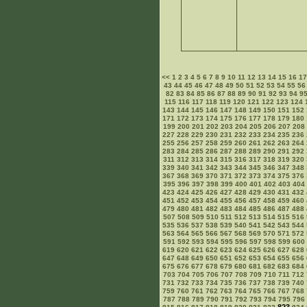
<<
1
2
3
4
5
6
7
8
9
10
11
12
13
14
15
16
1
43
44
45
46
47
48
49
50
51
52
53
54
55
56
82
83
84
85
86
87
88
89
90
91
92
93
94
9
115
116
117
118
119
120
121
122
123
124
143
144
145
146
147
148
149
150
151
152
171
172
173
174
175
176
177
178
179
180
199
200
201
202
203
204
205
206
207
208
227
228
229
230
231
232
233
234
235
236
255
256
257
258
259
260
261
262
263
264
283
284
285
286
287
288
289
290
291
292
311
312
313
314
315
316
317
318
319
320
339
340
341
342
343
344
345
346
347
348
367
368
369
370
371
372
373
374
375
376
395
396
397
398
399
400
401
402
403
404
423
424
425
426
427
428
429
430
431
432
451
452
453
454
455
456
457
458
459
460
479
480
481
482
483
484
485
486
487
488
507
508
509
510
511
512
513
514
515
516
535
536
537
538
539
540
541
542
543
544
563
564
565
566
567
568
569
570
571
572
591
592
593
594
595
596
597
598
599
600
619
620
621
622
623
624
625
626
627
628
647
648
649
650
651
652
653
654
655
656
675
676
677
678
679
680
681
682
683
684
703
704
705
706
707
708
709
710
711
712
731
732
733
734
735
736
737
738
739
740
759
760
761
762
763
764
765
766
767
768
787
788
789
790
791
792
793
794
795
796