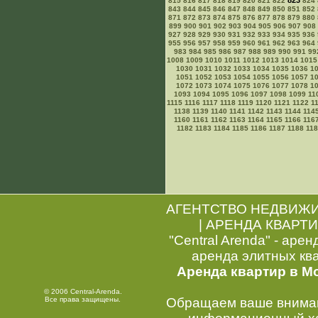
823
815
816
817
818
819
820
821
822
824
843
844
845
846
847
848
849
850
851
852
871
872
873
874
875
876
877
878
879
880
899
900
901
902
903
904
905
906
907
908
927
928
929
930
931
932
933
934
935
936
955
956
957
958
959
960
961
962
963
964
983
984
985
986
987
988
989
990
991
99
1008
1009
1010
1011
1012
1013
1014
1015
1030
1031
1032
1033
1034
1035
1036
1
1051
1052
1053
1054
1055
1056
1057
1
1072
1073
1074
1075
1076
1077
1078
1
1093
1094
1095
1096
1097
1098
1099
11
1115
1116
1117
1118
1119
1120
1121
1122
1
1138
1139
1140
1141
1142
1143
1144
114
1160
1161
1162
1163
1164
1165
1166
116
1182
1183
1184
1185
1186
1187
1188
11
АГЕНТСТВО НЕДВИЖ
|
АРЕНДА КВАРТИ
"Central Arenda" - арен
аренда элитных кв
Аренда квартир в М
© 2006 Central-Arenda.
Все права защищены.
Обращаем ваше внимани