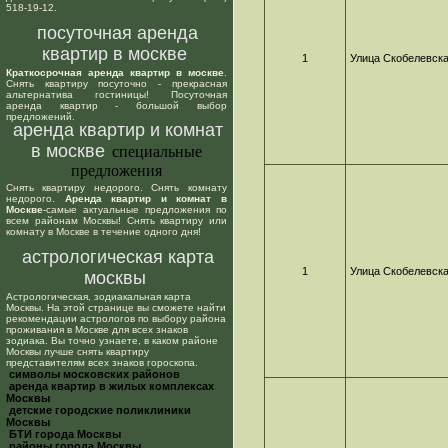
518-19-12.
посуточная аренда
квартир в москве
1
Улица Скобелевск
Краткосрочная аренда квартир в москве
.
Снять квартиру посуточно - прекрасная
альтернатива гостиницы! Посуточная
аренда квартир - большой выбор
предложений.
аренда квартир и комнат
в москве
специальные
предложения
Снять квартиру недорого. Снять комнату
недорого.
Аренда квартир и комнат в
Москве
-самые актуальные предложения по
всем районам Москвы! Снять квартиру или
комнату в Москве в течение одного дня!
астрологическая карта
1
Улица Скобелевск
москвы
Астрологическая, зодиакальная карта
Москвы. На этой странице вы сможете найти
рекомендации астрологов по выбору района
проживания в Москве для всех знаков
зодиака. Вы точно узнаете, в каком районе
Москвы лучше снять квартиру
представителям всех знаков гороскопа.
cимволы московских районов
аренда квартир в жилых комплексах
Москвы
детские городские поликлиники
Москвы
БТИ города Москвы
районы города Москвы