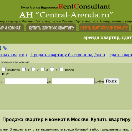
нда квартир в Москве. Снять квартиру в Москве. Сдать квартиру. Аренда элитных квар
аренда квартир, сдат
тных квартир
Продать квартиру быстро и надёжно
.
сдать квар
Количество комнат:
комната
1
2
3
4
более
Цена:
от
до
рублей
Продажа квартир и комнат в Москве. Купить квартиру
скве. В нашем агентстве недвижимости всегда большой выбор продоваемых кварти