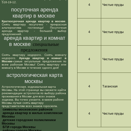
518-19-12.
4
Чистые пруды
посуточная аренда
квартир в москве
Краткосрочная аренда квартир в москве
.
Снять квартиру посуточно - прекрасная
альтернатива гостиницы! Посуточная
аренда квартир - большой выбор
4
Чистые пруды
предложений.
аренда квартир и комнат
в москве
специальные
предложения
Снять квартиру недорого. Снять комнату
недорого.
Аренда квартир и комнат в
4
Чистые пруды
Москве
-самые актуальные предложения по
всем районам Москвы! Снять квартиру или
комнату в Москве в течение одного дня!
астрологическая карта
москвы
4
Таганская
Астрологическая, зодиакальная карта
Москвы. На этой странице вы сможете найти
рекомендации астрологов по выбору района
проживания в Москве для всех знаков
зодиака. Вы точно узнаете, в каком районе
Москвы лучше снять квартиру
представителям всех знаков гороскопа.
cимволы московских районов
аренда квартир в жилых комплексах
4
Чистые пруды
Москвы
детские городские поликлиники
Москвы
БТИ города Москвы
районы города Москвы