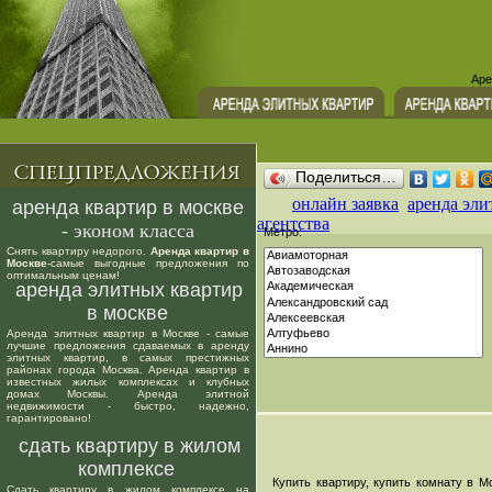
Аре
Поделиться…
онлайн заявка
аренда эли
аренда квартир в москве
агентства
- эконом класса
Метро:
Снять квартиру недорого.
Аренда квартир в
Москве
-самые выгодные предложения по
оптимальным ценам!
аренда элитных квартир
в москве
Аренда элитных квартир в Москве - самые
лучшие предложения сдаваемых в аренду
элитных квартир, в самых престижных
районах города Москва. Аренда квартир в
известных жилых комплексах и клубных
домах Москвы. Аренда элитной
недвижимости - быстро, надежно,
гарантировано!
сдать квартиру в жилом
комплексе
Купить квартиру, купить комнату в Мо
Сдать квартиру в жилом комплексе на