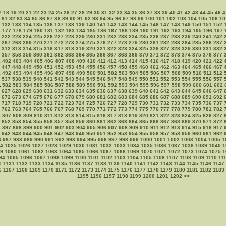
7
18
19
20
21
22
23
24
25
26
27
28
29
30
31
32
33
34
35
36
37
38
39
40
41
42
43
44
45
46
4
81
82
83
84
85
86
87
88
89
90
91
92
93
94
95
96
97
98
99
100
101
102
103
104
105
106
10
132
133
134
135
136
137
138
139
140
141
142
143
144
145
146
147
148
149
150
151
152
6
177
178
179
180
181
182
183
184
185
186
187
188
189
190
191
192
193
194
195
196
197
222
223
224
225
226
227
228
229
230
231
232
233
234
235
236
237
238
239
240
241
242
267
268
269
270
271
272
273
274
275
276
277
278
279
280
281
282
283
284
285
286
287
312
313
314
315
316
317
318
319
320
321
322
323
324
325
326
327
328
329
330
331
332
357
358
359
360
361
362
363
364
365
366
367
368
369
370
371
372
373
374
375
376
377
1
402
403
404
405
406
407
408
409
410
411
412
413
414
415
416
417
418
419
420
421
422
447
448
449
450
451
452
453
454
455
456
457
458
459
460
461
462
463
464
465
466
467
1
492
493
494
495
496
497
498
499
500
501
502
503
504
505
506
507
508
509
510
511
512
537
538
539
540
541
542
543
544
545
546
547
548
549
550
551
552
553
554
555
556
557
1
582
583
584
585
586
587
588
589
590
591
592
593
594
595
596
597
598
599
600
601
602
627
628
629
630
631
632
633
634
635
636
637
638
639
640
641
642
643
644
645
646
647
672
673
674
675
676
677
678
679
680
681
682
683
684
685
686
687
688
689
690
691
692
717
718
719
720
721
722
723
724
725
726
727
728
729
730
731
732
733
734
735
736
737
762
763
764
765
766
767
768
769
770
771
772
773
774
775
776
777
778
779
780
781
782
6
807
808
809
810
811
812
813
814
815
816
817
818
819
820
821
822
823
824
825
826
827
852
853
854
855
856
857
858
859
860
861
862
863
864
865
866
867
868
869
870
871
872
6
897
898
899
900
901
902
903
904
905
906
907
908
909
910
911
912
913
914
915
916
917
942
943
944
945
946
947
948
949
950
951
952
953
954
955
956
957
958
959
960
961
962
6
987
988
989
990
991
992
993
994
995
996
997
998
999
1000
1001
1002
1003
1004
1005
1
4
1025
1026
1027
1028
1029
1030
1031
1032
1033
1034
1035
1036
1037
1038
1039
1040
1
9
1060
1061
1062
1063
1064
1065
1066
1067
1068
1069
1070
1071
1072
1073
1074
1075
1
94
1095
1096
1097
1098
1099
1100
1101
1102
1103
1104
1105
1106
1107
1108
1109
1110
11
0
1131
1132
1133
1134
1135
1136
1137
1138
1139
1140
1141
1142
1143
1144
1145
1146
1147
6
1167
1168
1169
1170
1171
1172
1173
1174
1175
1176
1177
1178
1179
1180
1181
1182
1183
1195
1196
1197
1198
1199
1200
1201
1202
>>