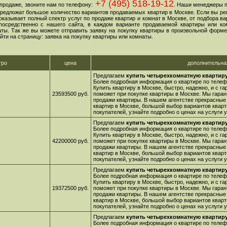
+7 (495) 518-19-12
продаже, звоните нам по телефону:
. Наши менеджеры 
 предложат большое количество вариантов продаваемых квартир в Москве. Если вы ре
оказывает полный спектр услуг по продаже квартир и комнат в Москве, от подбора в
посредственно с нашего сайта, в каждом варианте продаваемой квартиры или ко
ы. Так же вы можете отправить заявку на покупку квартиры в произвольной форме,
йти на страницу: заявка на покупку квартиры или комнаты.
тро
цена
дополнительн
Предлагаем
купить четырехкомнатную квартиру
Более подробная информация о квартире по телефо
Купить квартиру в Москве, быстро, надежно, и с г
23593500 руб.
поможет при покупке квартиры в Москве. Мы гара
продажи квартиры. В нашем агентстве прекрасные
квартир в Москве, большой выбор вариантов кварт
покупателей, узнайте подробно о ценах на услуги
Предлагаем
купить четырехкомнатную квартиру
Более подробная информация о квартире по телефо
Купить квартиру в Москве, быстро, надежно, и с г
42200000 руб.
поможет при покупке квартиры в Москве. Мы гара
продажи квартиры. В нашем агентстве прекрасные
квартир в Москве, большой выбор вариантов кварт
покупателей, узнайте подробно о ценах на услуги
Предлагаем
купить четырехкомнатную квартиру
Более подробная информация о квартире по телефо
Купить квартиру в Москве, быстро, надежно, и с г
19372500 руб.
поможет при покупке квартиры в Москве. Мы гара
продажи квартиры. В нашем агентстве прекрасные
квартир в Москве, большой выбор вариантов кварт
покупателей, узнайте подробно о ценах на услуги
Предлагаем
купить четырехкомнатную квартиру
Более подробная информация о квартире по телефо