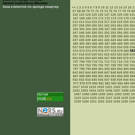
жилые комплексы Москвы
база клиентов по аренде квартир
<<
1
2
3
4
5
6
7
8
9
10
11
12
13
14
15
16
1
67
68
69
70
71
72
73
74
75
76
77
78
79
80
122
123
124
125
126
127
128
129
130
131
167
168
169
170
171
172
173
174
175
17
212
213
214
215
216
217
218
219
220
221
257
258
259
260
261
262
263
264
265
266
302
303
304
305
306
307
308
309
310
311
347
348
349
350
351
352
353
354
355
356
392
393
394
395
396
397
398
399
400
40
437
438
439
440
441
442
443
444
445
446
482
483
484
485
486
487
488
489
490
49
527
528
529
530
531
532
533
534
535
536
58
572
573
574
575
576
577
578
579
580
617
618
619
620
621
622
623
624
625
626
662
663
664
665
666
667
668
669
670
671
707
708
709
710
711
712
713
714
715
716
752
753
754
755
756
757
758
759
760
761
797
798
799
800
801
802
803
804
805
80
842
843
844
845
846
847
848
849
850
851
887
888
889
890
891
892
893
894
895
89
932
933
934
935
936
937
938
939
940
941
977
978
979
980
981
982
983
984
985
98
1017
1018
1019
1020
1021
1022
1023
102
1052
1053
1054
1055
1056
1057
1058
105
1087
1088
1089
1090
1091
1092
1093
10
1123
1124
1125
1126
1127
1128
1129
113
1159
1160
1161
1162
1163
1164
1165
116