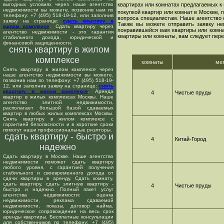
выгодных условиях через наше агентство
квартирах или комнатах предлагаемых к 
недвижимости вы можете, позвонив нам по
покупкой квартир или комнат в Москве,
телефону: +7 (495) 518-19-12, или заполнив
вопроса специалистам. Наше агентство 
заявку на странице:
сдать квартиру в
Также вы можете отправить заявку не
жилом комплексе
. Сдать квартиру через
понравившейся вам квартиры или комнат
агентство недвижимости - это гарантия
квартиры или комнаты, вам следует пере
стабильного дохода, юридической и
финансовой защищенности.
снять квартиру в жилом
комплексе
комнаты
ме
Снять квартиру в жилом комплексе через
наше агентство недвижимости вы можете,
позвонив нам по телефону: +7 (495) 518-19-
12, или заполнив заявку на странице:
снять
квартиру в жилом комплексе
. Аренда
4
Чистые пруды
квартир в жилых комплексах Москвы. Наше
агентство элитной недвижимости,
располагает большой базой сдаваемых
квартир в любых жилых комплексах Москвы.
Снять квартиру в жилом комплексе с
гарантией безопасности и в короткие сроки
помогут наши профессиональные риэлторы.
сдать квартиру - быстро и
4
Китай-Город
надежно
Сдать квартиру в Москве. Наше агентство
недвижимости поможет сдать квартиру
любого уровня, с гарантией получения
стабильного и своевременного дохода от
сдачи квартиры в аренду. Сдать комнату,
сдать квартиру, сдать элитную квартиру -
4
Чистые пруды
быстро и надежно. Полный пакет услуг
агентства недвижимости: оценка
недвижимости, реклама сдаваемой
недвижимости, показы, договор найма,
юридическое сопровождение на весь срок
аренды квартиры. Бесплатные консультации
для собственников по телефону: +7 (495)