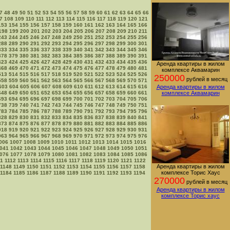
7
48
49
50
51
52
53
54
55
56
57
58
59
60
61
62
63
64
65
66
7
108
109
110
111
112
113
114
115
116
117
118
119
120
121
153
154
155
156
157
158
159
160
161
162
163
164
165
166
198
199
200
201
202
203
204
205
206
207
208
209
210
211
243
244
245
246
247
248
249
250
251
252
253
254
255
256
288
289
290
291
292
293
294
295
296
297
298
299
300
301
333
334
335
336
337
338
339
340
341
342
343
344
345
346
378
379
380
381
382
383
384
385
386
387
388
389
390
391
423
424
425
426
427
428
429
430
431
432
433
434
435
436
Аренда квартиры в жилом
468
469
470
471
472
473
474
475
476
477
478
479
480
481
комплексе Аквамарин
513
514
515
516
517
518
519
520
521
522
523
524
525
526
250000
рублей в месяц
558
559
560
561
562
563
564
565
566
567
568
569
570
571
603
604
605
606
607
608
609
610
611
612
613
614
615
616
Аренда квартиры в жилом
648
649
650
651
652
653
654
655
656
657
658
659
660
661
комплексе Аквамарин
693
694
695
696
697
698
699
700
701
702
703
704
705
706
738
739
740
741
742
743
744
745
746
747
748
749
750
751
783
784
785
786
787
788
789
790
791
792
793
794
795
796
828
829
830
831
832
833
834
835
836
837
838
839
840
841
873
874
875
876
877
878
879
880
881
882
883
884
885
886
918
919
920
921
922
923
924
925
926
927
928
929
930
931
963
964
965
966
967
968
969
970
971
972
973
974
975
976
006
1007
1008
1009
1010
1011
1012
1013
1014
1015
1016
041
1042
1043
1044
1045
1046
1047
1048
1049
1050
1051
076
1077
1078
1079
1080
1081
1082
1083
1084
1085
1086
11
1112
1113
1114
1115
1116
1117
1118
1119
1120
1121
1122
Аренда квартиры в жилом
1148
1149
1150
1151
1152
1153
1154
1155
1156
1157
1158
комплексе Торис Хаус
1184
1185
1186
1187
1188
1189
1190
1191
1192
1193
1194
270000
рублей в месяц
Аренда квартиры в жилом
комплексе Торис хаус