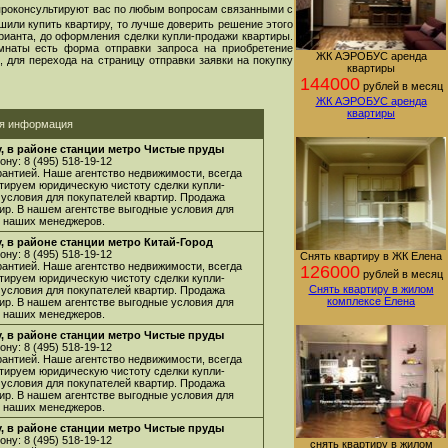
проконсультируют вас по любым вопросам связанными с
шили купить квартиру, то лучше доверить решение этого
арианта, до оформления сделки купли-продажи квартиры.
мнаты есть форма отправки запроса на приобретение
ЖК АЭРОБУС аренда
 для перехода на страницу отправки заявки на покупку
квартиры
144000
рублей в месяц
ЖК АЭРОБУС аренда
квартиры
ая информация
, в районе станции метро Чистые пруды
ну: 8 (495) 518-19-12
арантией. Наше агентство недвижимости, всегда
нтируем юридическую чистоту сделки купли-
 условия для покупателей квартир. Продажа
ир. В нашем агентстве выгодные условия для
 у наших менеджеров.
, в районе станции метро Китай-Город
ну: 8 (495) 518-19-12
Снять квартиру в ЖК Елена
арантией. Наше агентство недвижимости, всегда
126000
рублей в месяц
нтируем юридическую чистоту сделки купли-
Снять квартиру в жилом
 условия для покупателей квартир. Продажа
комплексе Елена
ир. В нашем агентстве выгодные условия для
 у наших менеджеров.
, в районе станции метро Чистые пруды
ну: 8 (495) 518-19-12
арантией. Наше агентство недвижимости, всегда
нтируем юридическую чистоту сделки купли-
 условия для покупателей квартир. Продажа
ир. В нашем агентстве выгодные условия для
 у наших менеджеров.
, в районе станции метро Чистые пруды
ну: 8 (495) 518-19-12
снять квартиру в жилом