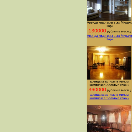
Аренда квартиры в жк Миракс
Парк
130000
рублей в месяц
Аренда квартиры в жк Миракс
Парк
аренда квартиры в жилом
комплексе Золотые ключи
360000
рублей в месяц
аренда квартиры в жилом
комплексе Золотые ключи