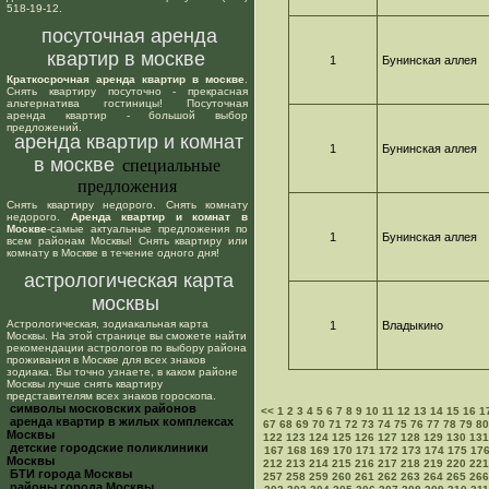
518-19-12.
посуточная аренда
квартир в москве
1
Бунинская аллея
Краткосрочная аренда квартир в москве
.
Снять квартиру посуточно - прекрасная
альтернатива гостиницы! Посуточная
аренда квартир - большой выбор
предложений.
аренда квартир и комнат
1
Бунинская аллея
в москве
специальные
предложения
Снять квартиру недорого. Снять комнату
недорого.
Аренда квартир и комнат в
Москве
-самые актуальные предложения по
1
Бунинская аллея
всем районам Москвы! Снять квартиру или
комнату в Москве в течение одного дня!
астрологическая карта
москвы
Астрологическая, зодиакальная карта
1
Владыкино
Москвы. На этой странице вы сможете найти
рекомендации астрологов по выбору района
проживания в Москве для всех знаков
зодиака. Вы точно узнаете, в каком районе
Москвы лучше снять квартиру
представителям всех знаков гороскопа.
cимволы московских районов
<<
1
2
3
4
5
6
7
8
9
10
11
12
13
14
15
16
1
аренда квартир в жилых комплексах
67
68
69
70
71
72
73
74
75
76
77
78
79
80
Москвы
122
123
124
125
126
127
128
129
130
131
детские городские поликлиники
167
168
169
170
171
172
173
174
175
17
Москвы
212
213
214
215
216
217
218
219
220
221
БТИ города Москвы
257
258
259
260
261
262
263
264
265
266
районы города Москвы