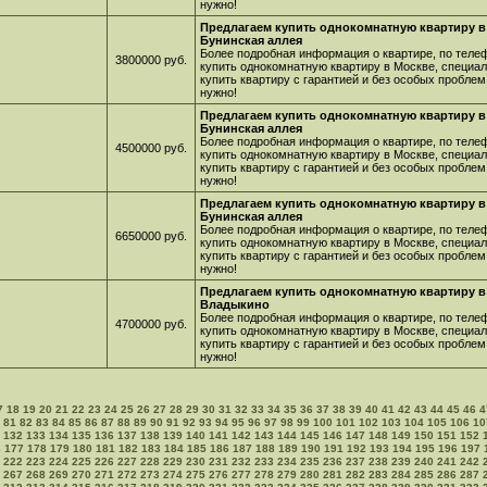
нужно!
Предлагаем купить однокомнатную квартиру в
Бунинская аллея
Более подробная информация о квартире, по телеф
3800000 руб.
купить однокомнатную квартиру в Москве, специа
купить квартиру с гарантией и без особых проблем
нужно!
Предлагаем купить однокомнатную квартиру в
Бунинская аллея
Более подробная информация о квартире, по телеф
4500000 руб.
купить однокомнатную квартиру в Москве, специа
купить квартиру с гарантией и без особых проблем
нужно!
Предлагаем купить однокомнатную квартиру в
Бунинская аллея
Более подробная информация о квартире, по телеф
6650000 руб.
купить однокомнатную квартиру в Москве, специа
купить квартиру с гарантией и без особых проблем
нужно!
Предлагаем купить однокомнатную квартиру в 
Владыкино
Более подробная информация о квартире, по телеф
4700000 руб.
купить однокомнатную квартиру в Москве, специа
купить квартиру с гарантией и без особых проблем
нужно!
7
18
19
20
21
22
23
24
25
26
27
28
29
30
31
32
33
34
35
36
37
38
39
40
41
42
43
44
45
46
4
81
82
83
84
85
86
87
88
89
90
91
92
93
94
95
96
97
98
99
100
101
102
103
104
105
106
10
132
133
134
135
136
137
138
139
140
141
142
143
144
145
146
147
148
149
150
151
152
6
177
178
179
180
181
182
183
184
185
186
187
188
189
190
191
192
193
194
195
196
197
222
223
224
225
226
227
228
229
230
231
232
233
234
235
236
237
238
239
240
241
242
267
268
269
270
271
272
273
274
275
276
277
278
279
280
281
282
283
284
285
286
287