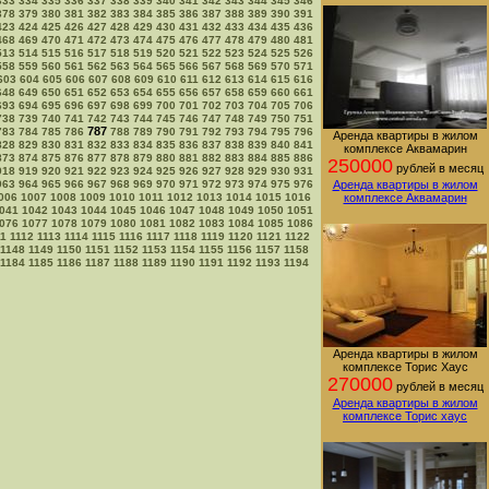
333
334
335
336
337
338
339
340
341
342
343
344
345
346
378
379
380
381
382
383
384
385
386
387
388
389
390
391
423
424
425
426
427
428
429
430
431
432
433
434
435
436
468
469
470
471
472
473
474
475
476
477
478
479
480
481
513
514
515
516
517
518
519
520
521
522
523
524
525
526
558
559
560
561
562
563
564
565
566
567
568
569
570
571
603
604
605
606
607
608
609
610
611
612
613
614
615
616
648
649
650
651
652
653
654
655
656
657
658
659
660
661
693
694
695
696
697
698
699
700
701
702
703
704
705
706
738
739
740
741
742
743
744
745
746
747
748
749
750
751
787
783
784
785
786
788
789
790
791
792
793
794
795
796
Аренда квартиры в жилом
828
829
830
831
832
833
834
835
836
837
838
839
840
841
комплексе Аквамарин
873
874
875
876
877
878
879
880
881
882
883
884
885
886
250000
рублей в месяц
918
919
920
921
922
923
924
925
926
927
928
929
930
931
963
964
965
966
967
968
969
970
971
972
973
974
975
976
Аренда квартиры в жилом
006
1007
1008
1009
1010
1011
1012
1013
1014
1015
1016
комплексе Аквамарин
041
1042
1043
1044
1045
1046
1047
1048
1049
1050
1051
076
1077
1078
1079
1080
1081
1082
1083
1084
1085
1086
11
1112
1113
1114
1115
1116
1117
1118
1119
1120
1121
1122
1148
1149
1150
1151
1152
1153
1154
1155
1156
1157
1158
1184
1185
1186
1187
1188
1189
1190
1191
1192
1193
1194
Аренда квартиры в жилом
комплексе Торис Хаус
270000
рублей в месяц
Аренда квартиры в жилом
комплексе Торис хаус