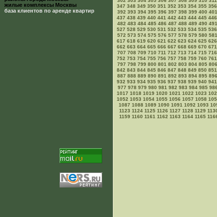
302
303
304
305
306
307
308
309
310
311
жилые комплексы Москвы
347
348
349
350
351
352
353
354
355
356
база клиентов по аренде квартир
392
393
394
395
396
397
398
399
400
40
437
438
439
440
441
442
443
444
445
446
482
483
484
485
486
487
488
489
490
49
527
528
529
530
531
532
533
534
535
536
572
573
574
575
576
577
578
579
580
58
617
618
619
620
621
622
623
624
625
626
662
663
664
665
666
667
668
669
670
671
707
708
709
710
711
712
713
714
715
716
752
753
754
755
756
757
758
759
760
761
797
798
799
800
801
802
803
804
805
80
842
843
844
845
846
847
848
849
850
851
887
888
889
890
891
892
893
894
895
89
932
933
934
935
936
937
938
939
940
941
977
978
979
980
981
982
983
984
985
98
1017
1018
1019
1020
1021
1022
1023
102
1052
1053
1054
1055
1056
1057
1058
105
1087
1088
1089
1090
1091
1092
1093
10
1123
1124
1125
1126
1127
1128
1129
113
1159
1160
1161
1162
1163
1164
1165
116