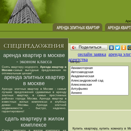
Аре
Поделиться…
онлайн заявка
аренда эли
аренда квартир в москве
агентства
- эконом класса
Метро:
Снять квартиру недорого.
Аренда квартир в
Москве
-самые выгодные предложения по
оптимальным ценам!
аренда элитных квартир
в москве
Аренда элитных квартир в Москве - самые
лучшие предложения сдаваемых в аренду
элитных квартир, в самых престижных
районах города Москва. Аренда квартир в
известных жилых комплексах и клубных
домах Москвы. Аренда элитной
недвижимости - быстро, надежно,
гарантировано!
сдать квартиру в жилом
комплексе
Купить квартиру, купить комнату в Мо
Сдать квартиру в жилом комплексе на