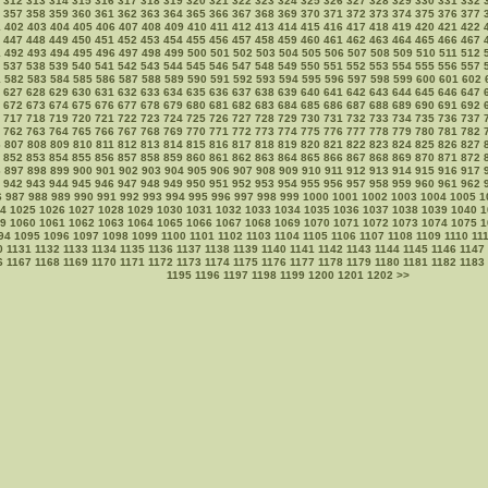
312
313
314
315
316
317
318
319
320
321
322
323
324
325
326
327
328
329
330
331
332
357
358
359
360
361
362
363
364
365
366
367
368
369
370
371
372
373
374
375
376
377
1
402
403
404
405
406
407
408
409
410
411
412
413
414
415
416
417
418
419
420
421
422
447
448
449
450
451
452
453
454
455
456
457
458
459
460
461
462
463
464
465
466
467
1
492
493
494
495
496
497
498
499
500
501
502
503
504
505
506
507
508
509
510
511
512
537
538
539
540
541
542
543
544
545
546
547
548
549
550
551
552
553
554
555
556
557
1
582
583
584
585
586
587
588
589
590
591
592
593
594
595
596
597
598
599
600
601
602
627
628
629
630
631
632
633
634
635
636
637
638
639
640
641
642
643
644
645
646
647
672
673
674
675
676
677
678
679
680
681
682
683
684
685
686
687
688
689
690
691
692
717
718
719
720
721
722
723
724
725
726
727
728
729
730
731
732
733
734
735
736
737
762
763
764
765
766
767
768
769
770
771
772
773
774
775
776
777
778
779
780
781
782
6
807
808
809
810
811
812
813
814
815
816
817
818
819
820
821
822
823
824
825
826
827
852
853
854
855
856
857
858
859
860
861
862
863
864
865
866
867
868
869
870
871
872
6
897
898
899
900
901
902
903
904
905
906
907
908
909
910
911
912
913
914
915
916
917
942
943
944
945
946
947
948
949
950
951
952
953
954
955
956
957
958
959
960
961
962
6
987
988
989
990
991
992
993
994
995
996
997
998
999
1000
1001
1002
1003
1004
1005
1
4
1025
1026
1027
1028
1029
1030
1031
1032
1033
1034
1035
1036
1037
1038
1039
1040
1
9
1060
1061
1062
1063
1064
1065
1066
1067
1068
1069
1070
1071
1072
1073
1074
1075
1
94
1095
1096
1097
1098
1099
1100
1101
1102
1103
1104
1105
1106
1107
1108
1109
1110
11
0
1131
1132
1133
1134
1135
1136
1137
1138
1139
1140
1141
1142
1143
1144
1145
1146
1147
6
1167
1168
1169
1170
1171
1172
1173
1174
1175
1176
1177
1178
1179
1180
1181
1182
1183
1195
1196
1197
1198
1199
1200
1201
1202
>>