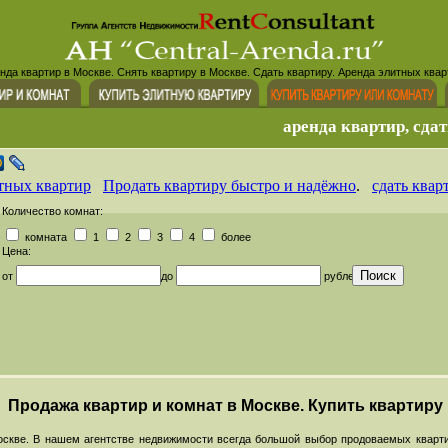
нда квартир в Москве. Снять квартиру в Москве. Сдать квартиру. Аренда элитных квар
аренда квартир, сдат
тных квартир
Продать квартиру быстро и надёжно
.
сдать квар
Количество комнат:
комната
1
2
3
4
более
Цена:
от
до
рублей
Продажа квартир и комнат в Москве. Купить квартиру
скве. В нашем агентстве недвижимости всегда большой выбор продоваемых кварти