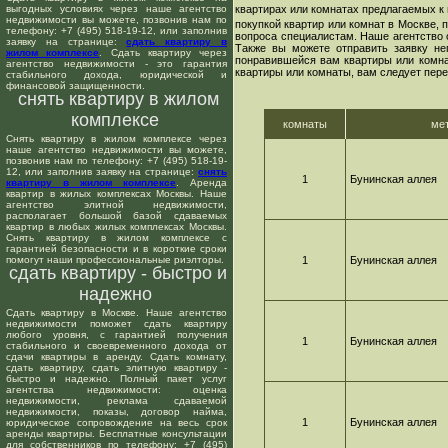
выгодных условиях через наше агентство
квартирах или комнатах предлагаемых к 
недвижимости вы можете, позвонив нам по
покупкой квартир или комнат в Москве,
телефону: +7 (495) 518-19-12, или заполнив
вопроса специалистам. Наше агентство 
заявку на странице:
сдать квартиру в
Также вы можете отправить заявку не
жилом комплексе
. Сдать квартиру через
понравившейся вам квартиры или комнат
агентство недвижимости - это гарантия
квартиры или комнаты, вам следует пере
стабильного дохода, юридической и
финансовой защищенности.
снять квартиру в жилом
комплексе
комнаты
ме
Снять квартиру в жилом комплексе через
наше агентство недвижимости вы можете,
позвонив нам по телефону: +7 (495) 518-19-
12, или заполнив заявку на странице:
снять
1
Бунинская аллея
квартиру в жилом комплексе
. Аренда
квартир в жилых комплексах Москвы. Наше
агентство элитной недвижимости,
располагает большой базой сдаваемых
квартир в любых жилых комплексах Москвы.
Снять квартиру в жилом комплексе с
гарантией безопасности и в короткие сроки
помогут наши профессиональные риэлторы.
1
Бунинская аллея
сдать квартиру - быстро и
надежно
Сдать квартиру в Москве. Наше агентство
недвижимости поможет сдать квартиру
любого уровня, с гарантией получения
1
Бунинская аллея
стабильного и своевременного дохода от
сдачи квартиры в аренду. Сдать комнату,
сдать квартиру, сдать элитную квартиру -
быстро и надежно. Полный пакет услуг
агентства недвижимости: оценка
недвижимости, реклама сдаваемой
недвижимости, показы, договор найма,
1
Бунинская аллея
юридическое сопровождение на весь срок
аренды квартиры. Бесплатные консультации
для собственников по телефону: +7 (495)