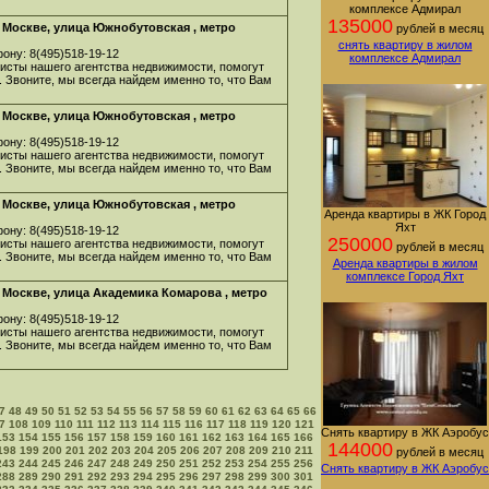
комплексе Адмирал
135000
 Москве, улица Южнобутовская , метро
рублей в месяц
снять квартиру в жилом
ону: 8(495)518-19-12
комплексе Адмирал
листы нашего агентства недвижимости, помогут
. Звоните, мы всегда найдем именно то, что Вам
 Москве, улица Южнобутовская , метро
ону: 8(495)518-19-12
листы нашего агентства недвижимости, помогут
. Звоните, мы всегда найдем именно то, что Вам
 Москве, улица Южнобутовская , метро
Аренда квартиры в ЖК Город
Яхт
ону: 8(495)518-19-12
250000
листы нашего агентства недвижимости, помогут
рублей в месяц
. Звоните, мы всегда найдем именно то, что Вам
Аренда квартиры в жилом
комплексе Город Яхт
Москве, улица Академика Комарова , метро
ону: 8(495)518-19-12
листы нашего агентства недвижимости, помогут
. Звоните, мы всегда найдем именно то, что Вам
7
48
49
50
51
52
53
54
55
56
57
58
59
60
61
62
63
64
65
66
7
108
109
110
111
112
113
114
115
116
117
118
119
120
121
Снять квартиру в ЖК Аэробус
153
154
155
156
157
158
159
160
161
162
163
164
165
166
144000
198
199
200
201
202
203
204
205
206
207
208
209
210
211
рублей в месяц
243
244
245
246
247
248
249
250
251
252
253
254
255
256
Снять квартиру в ЖК Аэробус
288
289
290
291
292
293
294
295
296
297
298
299
300
301