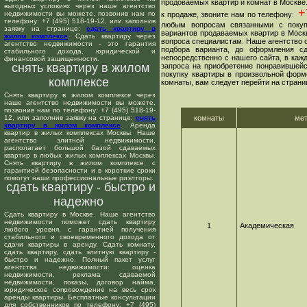
продоваемых квартир и комнат в Москве
выгодных условиях через наше агентство
+7
недвижимости вы можете, позвонив нам по
к продаже, звоните нам по телефону:
телефону: +7 (495) 518-19-12, или заполнив
любым вопросам связанными с покуп
заявку на странице:
сдать квартиру в
вариантов продаваемых квартир в Москв
жилом комплексе
. Сдать квартиру через
вопроса специалистам. Наше агентство о
агентство недвижимости - это гарантия
подбора варианта, до оформления сд
стабильного дохода, юридической и
непосредственно с нашего сайта, в ка
финансовой защищенности.
снять квартиру в жилом
запроса на приобретение понравившейс
покупку квартиры в произвольной форме
комплексе
комнаты, вам следует перейти на страни
Снять квартиру в жилом комплексе через
наше агентство недвижимости вы можете,
позвонив нам по телефону: +7 (495) 518-19-
12, или заполнив заявку на странице:
снять
комнаты
ме
квартиру в жилом комплексе
. Аренда
квартир в жилых комплексах Москвы. Наше
агентство элитной недвижимости,
располагает большой базой сдаваемых
квартир в любых жилых комплексах Москвы.
Снять квартиру в жилом комплексе с
гарантией безопасности и в короткие сроки
помогут наши профессиональные риэлторы.
сдать квартиру - быстро и
надежно
Сдать квартиру в Москве. Наше агентство
недвижимости поможет сдать квартиру
1
Академическая
любого уровня, с гарантией получения
стабильного и своевременного дохода от
сдачи квартиры в аренду. Сдать комнату,
сдать квартиру, сдать элитную квартиру -
быстро и надежно. Полный пакет услуг
агентства недвижимости: оценка
недвижимости, реклама сдаваемой
недвижимости, показы, договор найма,
юридическое сопровождение на весь срок
аренды квартиры. Бесплатные консультации
для собственников по телефону: +7 (495)