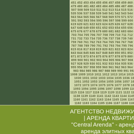
451
452
453
454
455
456
457
458
459
460
479
480
481
482
483
484
485
486
487
488
507
508
509
510
511
512
513
514
515
516
535
536
537
538
539
540
541
542
543
544
563
564
565
566
567
568
569
570
571
572
591
592
593
594
595
596
597
598
599
600
619
620
621
622
623
624
625
626
627
628
647
648
649
650
651
652
653
654
655
656
675
676
677
678
679
680
681
682
683
684
703
704
705
706
707
708
709
710
711
712
731
732
733
734
735
736
737
738
739
740
759
760
761
762
763
764
765
766
767
768
787
788
789
790
791
792
793
794
795
796
815
816
817
818
819
820
821
822
823
824
843
844
845
846
847
848
849
850
851
852
871
872
873
874
875
876
877
878
879
880
899
900
901
902
903
904
905
906
907
908
927
928
929
930
931
932
933
934
935
936
955
956
957
958
959
960
961
962
963
964
983
984
985
986
987
988
989
990
991
99
1008
1009
1010
1011
1012
1013
1014
1015
1030
1031
1032
1033
1034
1035
1036
1
1051
1052
1053
1054
1055
1056
1057
1
1072
1073
1074
1075
1076
1077
1078
1
1093
1094
1095
1096
1097
1098
1099
11
1115
1116
1117
1118
1119
1120
1121
1122
1
1138
1139
1140
1141
1142
1143
1144
114
1160
1161
1162
1163
1164
1165
1166
116
1182
1183
1184
1185
1186
1187
1188
11
АГЕНТСТВО НЕДВИЖ
|
АРЕНДА КВАРТИ
"Central Arenda" - арен
аренда элитных кв