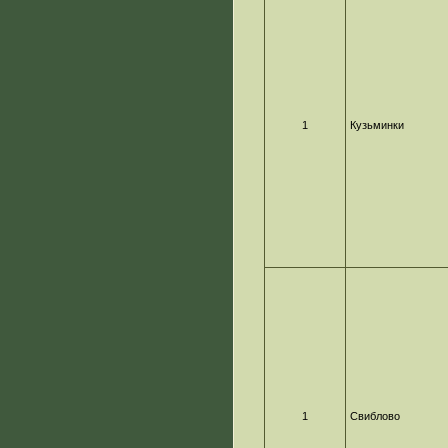
1
Кузьминки
1
Свиблово