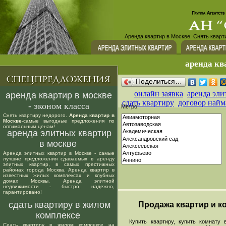
Аренда квартир в Москве. Снять кварт
аренда кв
Поделиться…
онлайн заявка
аренда эли
аренда квартир в москве
сдать квартиру
договор найм
- эконом класса
Метро:
Снять квартиру недорого.
Аренда квартир в
Москве
-самые выгодные предложения по
оптимальным ценам!
аренда элитных квартир
в москве
Аренда элитных квартир в Москве - самые
лучшие предложения сдаваемых в аренду
элитных квартир, в самых престижных
районах города Москва. Аренда квартир в
известных жилых комплексах и клубных
домах Москвы. Аренда элитной
недвижимости - быстро, надежно,
гарантировано!
сдать квартиру в жилом
Продажа квартир и ко
комплексе
Купить квартиру, купить комнату в
Сдать квартиру в жилом комплексе на