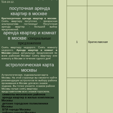
518-19-12.
посуточная аренда
квартир в москве
Краткосрочная аренда квартир в москве
.
Снять квартиру посуточно - прекрасная
альтернатива гостиницы! Посуточная
аренда квартир - большой выбор
предложений.
аренда квартир и комнат
в москве
специальные
1
Братиславская
предложения
Снять квартиру недорого. Снять комнату
недорого.
Аренда квартир и комнат в
Москве
-самые актуальные предложения по
всем районам Москвы! Снять квартиру или
комнату в Москве в течение одного дня!
астрологическая карта
москвы
Астрологическая, зодиакальная карта
Москвы. На этой странице вы сможете найти
рекомендации астрологов по выбору района
проживания в Москве для всех знаков
зодиака. Вы точно узнаете, в каком районе
Москвы лучше снять квартиру
представителям всех знаков гороскопа.
cимволы московских районов
аренда квартир в жилых комплексах
Москвы
детские городские поликлиники
Москвы
БТИ города Москвы
районы города Москвы