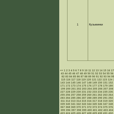
1
Кузьминки
<<
1
2
3
4
5
6
7
8
9
10
11
12
13
14
15
16
1
43
44
45
46
47
48
49
50
51
52
53
54
55
56
82
83
84
85
86
87
88
89
90
91
92
93
94
9
115
116
117
118
119
120
121
122
123
124
143
144
145
146
147
148
149
150
151
152
171
172
173
174
175
176
177
178
179
180
199
200
201
202
203
204
205
206
207
208
227
228
229
230
231
232
233
234
235
236
255
256
257
258
259
260
261
262
263
264
283
284
285
286
287
288
289
290
291
292
311
312
313
314
315
316
317
318
319
320
339
340
341
342
343
344
345
346
347
348
367
368
369
370
371
372
373
374
375
376
395
396
397
398
399
400
401
402
403
404
423
424
425
426
427
428
429
430
431
432