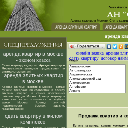
Аренда квартир в Москве. Снять кварт
аренда кв
Поделиться…
онлайн заявка
аренда эли
аренда квартир в москве
сдать квартиру
договор найм
- эконом класса
Метро:
Снять квартиру недорого.
Аренда квартир в
Москве
-самые выгодные предложения по
оптимальным ценам!
аренда элитных квартир
в москве
Аренда элитных квартир в Москве - самые
лучшие предложения сдаваемых в аренду
элитных квартир, в самых престижных
районах города Москва. Аренда квартир в
известных жилых комплексах и клубных
домах Москвы. Аренда элитной
недвижимости - быстро, надежно,
гарантировано!
сдать квартиру в жилом
Продажа квартир и ко
комплексе
Купить квартиру, купить комнату в
Сдать квартиру в жилом комплексе на