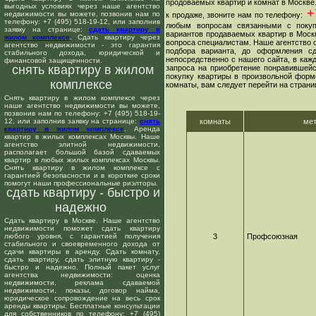
продоваемых квартир и комнат в Москве
выгодных условиях через наше агентство
+7
недвижимости вы можете, позвонив нам по
к продаже, звоните нам по телефону:
телефону: +7 (495) 518-19-12, или заполнив
любым вопросам связанными с покуп
заявку на странице:
сдать квартиру в
вариантов продаваемых квартир в Москв
жилом комплексе
. Сдать квартиру через
вопроса специалистам. Наше агентство о
агентство недвижимости - это гарантия
подбора варианта, до оформления сд
стабильного дохода, юридической и
непосредственно с нашего сайта, в ка
финансовой защищенности.
снять квартиру в жилом
запроса на приобретение понравившейс
покупку квартиры в произвольной форме
комплексе
комнаты, вам следует перейти на страни
Снять квартиру в жилом комплексе через
наше агентство недвижимости вы можете,
позвонив нам по телефону: +7 (495) 518-19-
12, или заполнив заявку на странице:
снять
комнаты
ме
квартиру в жилом комплексе
. Аренда
квартир в жилых комплексах Москвы. Наше
агентство элитной недвижимости,
располагает большой базой сдаваемых
квартир в любых жилых комплексах Москвы.
Снять квартиру в жилом комплексе с
гарантией безопасности и в короткие сроки
помогут наши профессиональные риэлторы.
сдать квартиру - быстро и
надежно
Сдать квартиру в Москве. Наше агентство
недвижимости поможет сдать квартиру
любого уровня, с гарантией получения
3
Профсоюзная
стабильного и своевременного дохода от
сдачи квартиры в аренду. Сдать комнату,
сдать квартиру, сдать элитную квартиру -
быстро и надежно. Полный пакет услуг
агентства недвижимости: оценка
недвижимости, реклама сдаваемой
недвижимости, показы, договор найма,
юридическое сопровождение на весь срок
аренды квартиры. Бесплатные консультации
для собственников по телефону: +7 (495)