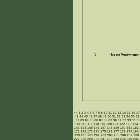
3
Новые Черёмушки
<<
1
2
3
4
5
6
7
8
9
10
11
12
13
14
15
16
1
43
44
45
46
47
48
49
50
51
52
53
54
55
56
82
83
84
85
86
87
88
89
90
91
92
93
94
9
115
116
117
118
119
120
121
122
123
124
143
144
145
146
147
148
149
150
151
152
171
172
173
174
175
176
177
178
179
180
199
200
201
202
203
204
205
206
207
208
227
228
229
230
231
232
233
234
235
236