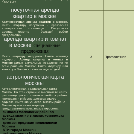
518-19-12.
посуточная аренда
квартир в москве
Краткосрочная аренда квартир в москве
.
Снять квартиру посуточно - прекрасная
альтернатива гостиницы! Посуточная
аренда квартир - большой выбор
предложений.
аренда квартир и комнат
в москве
специальные
предложения
Снять квартиру недорого. Снять комнату
3
Профсоюзная
недорого.
Аренда квартир и комнат в
Москве
-самые актуальные предложения по
всем районам Москвы! Снять квартиру или
комнату в Москве в течение одного дня!
астрологическая карта
москвы
Астрологическая, зодиакальная карта
Москвы. На этой странице вы сможете найти
рекомендации астрологов по выбору района
проживания в Москве для всех знаков
зодиака. Вы точно узнаете, в каком районе
Москвы лучше снять квартиру
представителям всех знаков гороскопа.
cимволы московских районов
аренда квартир в жилых комплексах
Москвы
детские городские поликлиники
Москвы
БТИ города Москвы
районы города Москвы