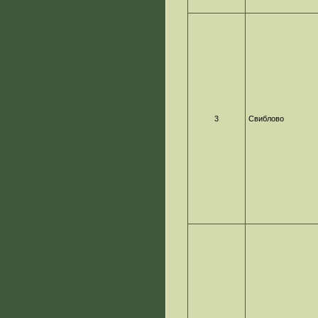
3
Свиблово