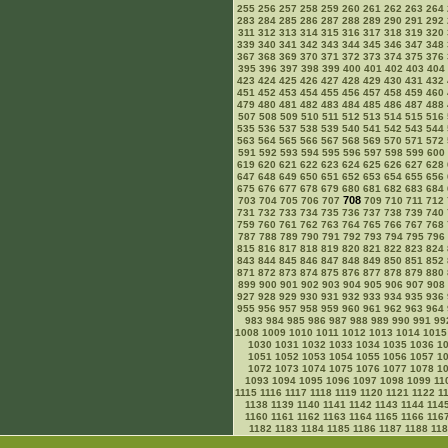
255
256
257
258
259
260
261
262
263
264
283
284
285
286
287
288
289
290
291
292
311
312
313
314
315
316
317
318
319
320
339
340
341
342
343
344
345
346
347
348
367
368
369
370
371
372
373
374
375
376
395
396
397
398
399
400
401
402
403
404
423
424
425
426
427
428
429
430
431
432
451
452
453
454
455
456
457
458
459
460
479
480
481
482
483
484
485
486
487
488
507
508
509
510
511
512
513
514
515
516
535
536
537
538
539
540
541
542
543
544
563
564
565
566
567
568
569
570
571
572
591
592
593
594
595
596
597
598
599
600
619
620
621
622
623
624
625
626
627
628
647
648
649
650
651
652
653
654
655
656
675
676
677
678
679
680
681
682
683
684
708
703
704
705
706
707
709
710
711
712
731
732
733
734
735
736
737
738
739
740
759
760
761
762
763
764
765
766
767
768
787
788
789
790
791
792
793
794
795
796
815
816
817
818
819
820
821
822
823
824
843
844
845
846
847
848
849
850
851
852
871
872
873
874
875
876
877
878
879
880
899
900
901
902
903
904
905
906
907
908
927
928
929
930
931
932
933
934
935
936
955
956
957
958
959
960
961
962
963
964
983
984
985
986
987
988
989
990
991
99
1008
1009
1010
1011
1012
1013
1014
1015
1030
1031
1032
1033
1034
1035
1036
1
1051
1052
1053
1054
1055
1056
1057
1
1072
1073
1074
1075
1076
1077
1078
1
1093
1094
1095
1096
1097
1098
1099
11
1115
1116
1117
1118
1119
1120
1121
1122
1
1138
1139
1140
1141
1142
1143
1144
114
1160
1161
1162
1163
1164
1165
1166
116
1182
1183
1184
1185
1186
1187
1188
11