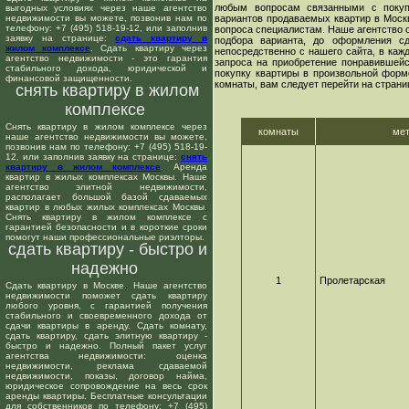
любым вопросам связанными с покуп
выгодных условиях через наше агентство
недвижимости вы можете, позвонив нам по
вариантов продаваемых квартир в Москв
телефону: +7 (495) 518-19-12, или заполнив
вопроса специалистам. Наше агентство о
заявку на странице:
сдать квартиру в
подбора варианта, до оформления сд
жилом комплексе
. Сдать квартиру через
непосредственно с нашего сайта, в ка
агентство недвижимости - это гарантия
запроса на приобретение понравившейс
стабильного дохода, юридической и
покупку квартиры в произвольной форме
финансовой защищенности.
комнаты, вам следует перейти на страни
снять квартиру в жилом
комплексе
Снять квартиру в жилом комплексе через
комнаты
ме
наше агентство недвижимости вы можете,
позвонив нам по телефону: +7 (495) 518-19-
12, или заполнив заявку на странице:
снять
квартиру в жилом комплексе
. Аренда
квартир в жилых комплексах Москвы. Наше
агентство элитной недвижимости,
располагает большой базой сдаваемых
квартир в любых жилых комплексах Москвы.
Снять квартиру в жилом комплексе с
гарантией безопасности и в короткие сроки
помогут наши профессиональные риэлторы.
сдать квартиру - быстро и
надежно
1
Пролетарская
Сдать квартиру в Москве. Наше агентство
недвижимости поможет сдать квартиру
любого уровня, с гарантией получения
стабильного и своевременного дохода от
сдачи квартиры в аренду. Сдать комнату,
сдать квартиру, сдать элитную квартиру -
быстро и надежно. Полный пакет услуг
агентства недвижимости: оценка
недвижимости, реклама сдаваемой
недвижимости, показы, договор найма,
юридическое сопровождение на весь срок
аренды квартиры. Бесплатные консультации
для собственников по телефону: +7 (495)