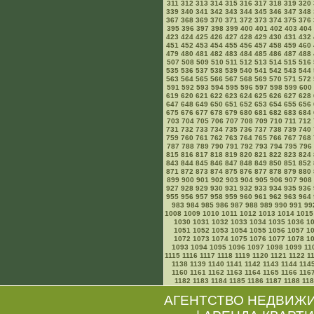
311
312
313
314
315
316
317
318
319
320
339
340
341
342
343
344
345
346
347
348
367
368
369
370
371
372
373
374
375
376
395
396
397
398
399
400
401
402
403
404
423
424
425
426
427
428
429
430
431
432
451
452
453
454
455
456
457
458
459
460
479
480
481
482
483
484
485
486
487
488
507
508
509
510
511
512
513
514
515
516
535
536
537
538
539
540
541
542
543
544
563
564
565
566
567
568
569
570
571
572
591
592
593
594
595
596
597
598
599
600
619
620
621
622
623
624
625
626
627
628
647
648
649
650
651
652
653
654
655
656
675
676
677
678
679
680
681
682
683
684
703
704
705
706
707
708
709
710
711
712
731
732
733
734
735
736
737
738
739
740
759
760
761
762
763
764
765
766
767
768
787
788
789
790
791
792
793
794
795
796
815
816
817
818
819
820
821
822
823
824
843
844
845
846
847
848
849
850
851
852
871
872
873
874
875
876
877
878
879
880
899
900
901
902
903
904
905
906
907
908
927
928
929
930
931
932
933
934
935
936
955
956
957
958
959
960
961
962
963
964
983
984
985
986
987
988
989
990
991
99
1008
1009
1010
1011
1012
1013
1014
1015
1030
1031
1032
1033
1034
1035
1036
1
1051
1052
1053
1054
1055
1056
1057
1
1072
1073
1074
1075
1076
1077
1078
1
1093
1094
1095
1096
1097
1098
1099
11
1115
1116
1117
1118
1119
1120
1121
1122
1
1138
1139
1140
1141
1142
1143
1144
114
1160
1161
1162
1163
1164
1165
1166
116
1182
1183
1184
1185
1186
1187
1188
11
АГЕНТСТВО НЕДВИЖ