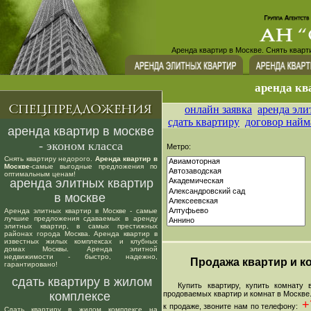
Аренда квартир в Москве. Снять кварт
аренда кв
онлайн заявка
аренда эли
сдать квартиру
договор найм
аренда квартир в москве
- эконом класса
Метро:
Снять квартиру недорого.
Аренда квартир в
Москве
-самые выгодные предложения по
оптимальным ценам!
аренда элитных квартир
в москве
Аренда элитных квартир в Москве - самые
лучшие предложения сдаваемых в аренду
элитных квартир, в самых престижных
районах города Москва. Аренда квартир в
известных жилых комплексах и клубных
домах Москвы. Аренда элитной
недвижимости - быстро, надежно,
Продажа квартир и ко
гарантировано!
сдать квартиру в жилом
Купить квартиру, купить комнату в
комплексе
продоваемых квартир и комнат в Москве
+7
к продаже, звоните нам по телефону:
Сдать квартиру в жилом комплексе на