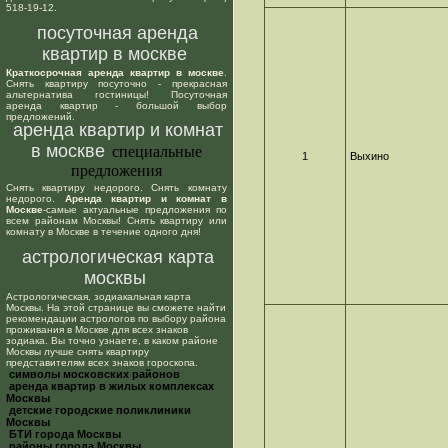
518-19-12.
посуточная аренда
квартир в москве
Краткосрочная аренда квартир в москве
.
Снять квартиру посуточно - прекрасная
альтернатива гостиницы! Посуточная
аренда квартир - большой выбор
предложений.
аренда квартир и комнат
в москве
специальные
1
Выхино
предложения
Снять квартиру недорого. Снять комнату
недорого.
Аренда квартир и комнат в
Москве
-самые актуальные предложения по
всем районам Москвы! Снять квартиру или
комнату в Москве в течение одного дня!
астрологическая карта
москвы
Астрологическая, зодиакальная карта
Москвы. На этой странице вы сможете найти
рекомендации астрологов по выбору района
проживания в Москве для всех знаков
зодиака. Вы точно узнаете, в каком районе
Москвы лучше снять квартиру
представителям всех знаков гороскопа.
cимволы московских районов
аренда квартир в жилых комплексах
Москвы
детские городские поликлиники
Москвы
БТИ города Москвы
районы города Москвы