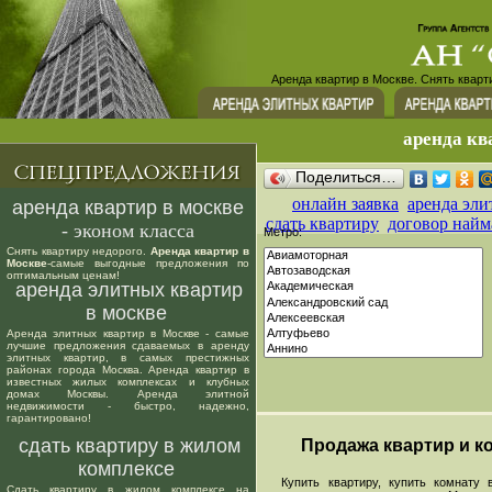
Аренда квартир в Москве. Снять кварт
аренда кв
Поделиться…
онлайн заявка
аренда эли
аренда квартир в москве
сдать квартиру
договор найм
- эконом класса
Метро:
Снять квартиру недорого.
Аренда квартир в
Москве
-самые выгодные предложения по
оптимальным ценам!
аренда элитных квартир
в москве
Аренда элитных квартир в Москве - самые
лучшие предложения сдаваемых в аренду
элитных квартир, в самых престижных
районах города Москва. Аренда квартир в
известных жилых комплексах и клубных
домах Москвы. Аренда элитной
недвижимости - быстро, надежно,
гарантировано!
сдать квартиру в жилом
Продажа квартир и ко
комплексе
Купить квартиру, купить комнату в
Сдать квартиру в жилом комплексе на