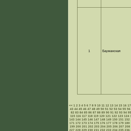
1
Бауманская
<<
1
2
3
4
5
6
7
8
9
10
11
12
13
14
15
16
1
43
44
45
46
47
48
49
50
51
52
53
54
55
56
82
83
84
85
86
87
88
89
90
91
92
93
94
9
115
116
117
118
119
120
121
122
123
124
143
144
145
146
147
148
149
150
151
152
171
172
173
174
175
176
177
178
179
180
199
200
201
202
203
204
205
206
207
208
227
228
229
230
231
232
233
234
235
236