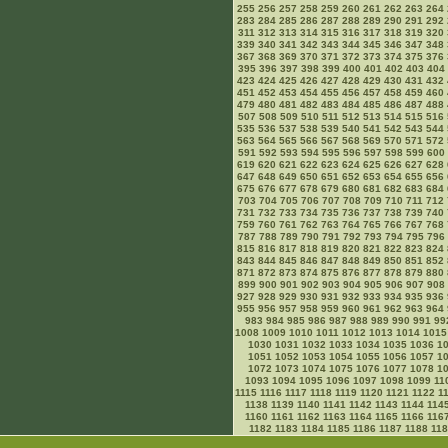
255
256
257
258
259
260
261
262
263
264
283
284
285
286
287
288
289
290
291
292
311
312
313
314
315
316
317
318
319
320
339
340
341
342
343
344
345
346
347
348
367
368
369
370
371
372
373
374
375
376
395
396
397
398
399
400
401
402
403
404
423
424
425
426
427
428
429
430
431
432
451
452
453
454
455
456
457
458
459
460
479
480
481
482
483
484
485
486
487
488
507
508
509
510
511
512
513
514
515
516
535
536
537
538
539
540
541
542
543
544
563
564
565
566
567
568
569
570
571
572
591
592
593
594
595
596
597
598
599
600
619
620
621
622
623
624
625
626
627
628
647
648
649
650
651
652
653
654
655
656
675
676
677
678
679
680
681
682
683
684
703
704
705
706
707
708
709
710
711
712
731
732
733
734
735
736
737
738
739
740
759
760
761
762
763
764
765
766
767
768
787
788
789
790
791
792
793
794
795
796
815
816
817
818
819
820
821
822
823
824
843
844
845
846
847
848
849
850
851
852
871
872
873
874
875
876
877
878
879
880
899
900
901
902
903
904
905
906
907
908
927
928
929
930
931
932
933
934
935
936
955
956
957
958
959
960
961
962
963
964
983
984
985
986
987
988
989
990
991
99
1008
1009
1010
1011
1012
1013
1014
1015
1030
1031
1032
1033
1034
1035
1036
1
1051
1052
1053
1054
1055
1056
1057
1
1072
1073
1074
1075
1076
1077
1078
1
1093
1094
1095
1096
1097
1098
1099
11
1115
1116
1117
1118
1119
1120
1121
1122
1
1138
1139
1140
1141
1142
1143
1144
114
1160
1161
1162
1163
1164
1165
1166
116
1182
1183
1184
1185
1186
1187
1188
11