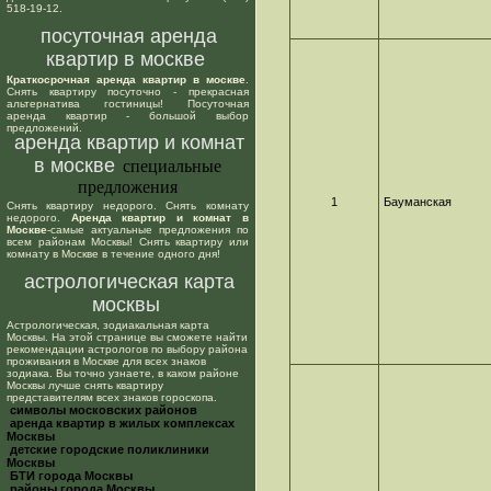
518-19-12.
посуточная аренда
квартир в москве
Краткосрочная аренда квартир в москве
.
Снять квартиру посуточно - прекрасная
альтернатива гостиницы! Посуточная
аренда квартир - большой выбор
предложений.
аренда квартир и комнат
в москве
специальные
предложения
1
Бауманская
Снять квартиру недорого. Снять комнату
недорого.
Аренда квартир и комнат в
Москве
-самые актуальные предложения по
всем районам Москвы! Снять квартиру или
комнату в Москве в течение одного дня!
астрологическая карта
москвы
Астрологическая, зодиакальная карта
Москвы. На этой странице вы сможете найти
рекомендации астрологов по выбору района
проживания в Москве для всех знаков
зодиака. Вы точно узнаете, в каком районе
Москвы лучше снять квартиру
представителям всех знаков гороскопа.
cимволы московских районов
аренда квартир в жилых комплексах
Москвы
детские городские поликлиники
Москвы
БТИ города Москвы
районы города Москвы