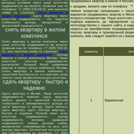
продоваемых квартир и комнат в Москве
выгодных условиях через наше агентство
+7
недвижимости вы можете, позвонив нам по
к продаже, звоните нам по телефону:
телефону: +7 (495) 518-19-12, или заполнив
любым вопросам связанными с покуп
заявку на странице:
сдать квартиру в
вариантов продаваемых квартир в Москв
жилом комплексе
. Сдать квартиру через
вопроса специалистам. Наше агентство о
агентство недвижимости - это гарантия
подбора варианта, до оформления сд
стабильного дохода, юридической и
непосредственно с нашего сайта, в ка
финансовой защищенности.
снять квартиру в жилом
запроса на приобретение понравившейс
покупку квартиры в произвольной форме
комплексе
комнаты, вам следует перейти на страни
Снять квартиру в жилом комплексе через
наше агентство недвижимости вы можете,
позвонив нам по телефону: +7 (495) 518-19-
12, или заполнив заявку на странице:
снять
комнаты
ме
квартиру в жилом комплексе
. Аренда
квартир в жилых комплексах Москвы. Наше
агентство элитной недвижимости,
располагает большой базой сдаваемых
квартир в любых жилых комплексах Москвы.
Снять квартиру в жилом комплексе с
гарантией безопасности и в короткие сроки
помогут наши профессиональные риэлторы.
сдать квартиру - быстро и
надежно
Сдать квартиру в Москве. Наше агентство
недвижимости поможет сдать квартиру
любого уровня, с гарантией получения
1
Бауманская
стабильного и своевременного дохода от
сдачи квартиры в аренду. Сдать комнату,
сдать квартиру, сдать элитную квартиру -
быстро и надежно. Полный пакет услуг
агентства недвижимости: оценка
недвижимости, реклама сдаваемой
недвижимости, показы, договор найма,
юридическое сопровождение на весь срок
аренды квартиры. Бесплатные консультации
для собственников по телефону: +7 (495)