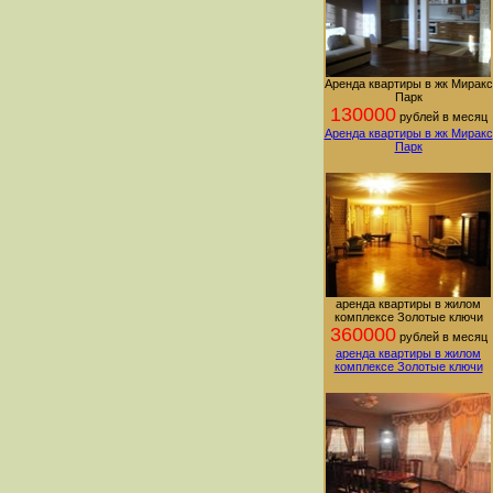
Аренда квартиры в жк Миракс
Парк
130000
рублей в месяц
Аренда квартиры в жк Миракс
Парк
аренда квартиры в жилом
комплексе Золотые ключи
360000
рублей в месяц
аренда квартиры в жилом
комплексе Золотые ключи