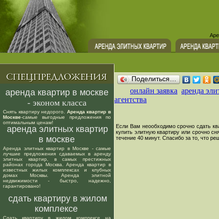
Аре
Поделиться…
онлайн заявка
аренда эли
аренда квартир в москве
агентства
- эконом класса
Снять квартиру недорого.
Аренда квартир в
Москве
-самые выгодные предложения по
оптимальным ценам!
Если Вам неообходимо срочно сдать квар
аренда элитных квартир
купить элитную квартиру или срочно сн
в москве
течение 40 минут. Спасибо за то, что р
Аренда элитных квартир в Москве - самые
лучшие предложения сдаваемых в аренду
элитных квартир, в самых престижных
районах города Москва. Аренда квартир в
известных жилых комплексах и клубных
домах Москвы. Аренда элитной
недвижимости - быстро, надежно,
гарантировано!
сдать квартиру в жилом
комплексе
Сдать квартиру в жилом комплексе на