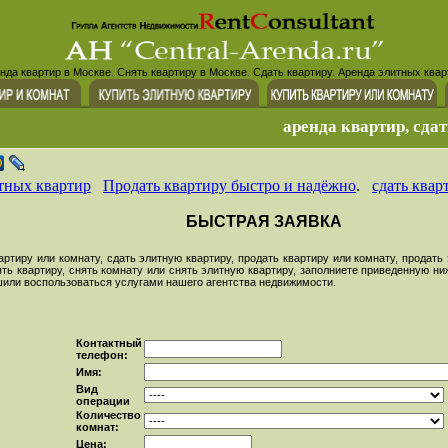
нда квартир в Москве. Снять квартиру в Москве. Сдать квартиру. Аренда элитных квар
аренда квартир, сдат
тных квартир
Продать квартиру быстро и надёжно
.
сдать квар
БЫСТРАЯ ЗАЯВКА
тиру или комнату, сдать элитную квартиру, продать квартиру или комнату, продать э
ять квартиру, снять комнату или снять элитную квартиру, заполниете приведенную 
ешили воспользоваться услугами нашего агентства недвижимости.
Контактный
телефон:
Имя:
Вид
операции
Количество
комнат:
Цена: