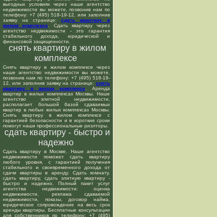
выгодных условиях через наше агентство
недвижимости вы можете, позвонив нам по
телефону: +7 (495) 518-19-12, или заполнив
заявку на странице:
сдать квартиру в
жилом комплексе
. Сдать квартиру через
агентство недвижимости - это гарантия
стабильного дохода, юридической и
финансовой защищенности.
снять квартиру в жилом
комплексе
Снять квартиру в жилом комплексе через
наше агентство недвижимости вы можете,
позвонив нам по телефону: +7 (495) 518-19-
12, или заполнив заявку на странице:
снять
квартиру в жилом комплексе
. Аренда
квартир в жилых комплексах Москвы. Наше
агентство элитной недвижимости,
располагает большой базой сдаваемых
квартир в любых жилых комплексах Москвы.
Снять квартиру в жилом комплексе с
гарантией безопасности и в короткие сроки
помогут наши профессиональные риэлторы.
сдать квартиру - быстро и
надежно
Сдать квартиру в Москве. Наше агентство
недвижимости поможет сдать квартиру
любого уровня, с гарантией получения
стабильного и своевременного дохода от
сдачи квартиры в аренду. Сдать комнату,
сдать квартиру, сдать элитную квартиру -
быстро и надежно. Полный пакет услуг
агентства недвижимости: оценка
недвижимости, реклама сдаваемой
недвижимости, показы, договор найма,
юридическое сопровождение на весь срок
аренды квартиры. Бесплатные консультации
для собственников по телефону: +7 (495)