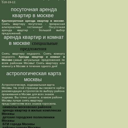
518-19-12.
посуточная аренда
квартир в москве
Краткосрочная аренда квартир в москве
.
Снять квартиру посуточно - прекрасная
альтернатива гостиницы! Посуточная
аренда квартир - большой выбор
предложений.
аренда квартир и комнат
в москве
специальные
предложения
Снять квартиру недорого. Снять комнату
недорого.
Аренда квартир и комнат в
Москве
-самые актуальные предложения по
всем районам Москвы! Снять квартиру или
комнату в Москве в течение одного дня!
астрологическая карта
москвы
Астрологическая, зодиакальная карта
Москвы. На этой странице вы сможете найти
рекомендации астрологов по выбору района
проживания в Москве для всех знаков
зодиака. Вы точно узнаете, в каком районе
Москвы лучше снять квартиру
представителям всех знаков гороскопа.
cимволы московских районов
аренда квартир в жилых комплексах
Москвы
детские городские поликлиники
Москвы
БТИ города Москвы
районы города Москвы