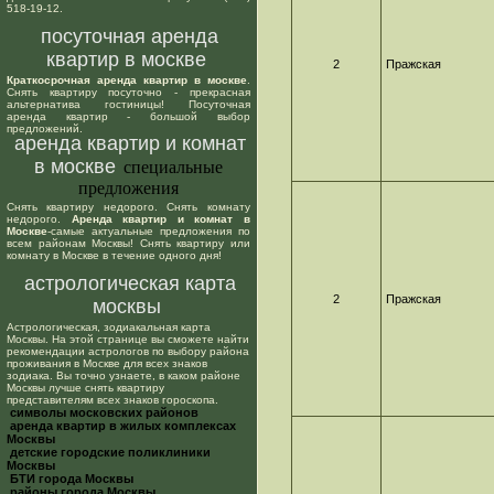
518-19-12.
посуточная аренда
квартир в москве
2
Пражская
Краткосрочная аренда квартир в москве
.
Снять квартиру посуточно - прекрасная
альтернатива гостиницы! Посуточная
аренда квартир - большой выбор
предложений.
аренда квартир и комнат
в москве
специальные
предложения
Снять квартиру недорого. Снять комнату
недорого.
Аренда квартир и комнат в
Москве
-самые актуальные предложения по
всем районам Москвы! Снять квартиру или
комнату в Москве в течение одного дня!
астрологическая карта
2
Пражская
москвы
Астрологическая, зодиакальная карта
Москвы. На этой странице вы сможете найти
рекомендации астрологов по выбору района
проживания в Москве для всех знаков
зодиака. Вы точно узнаете, в каком районе
Москвы лучше снять квартиру
представителям всех знаков гороскопа.
cимволы московских районов
аренда квартир в жилых комплексах
Москвы
детские городские поликлиники
Москвы
БТИ города Москвы
районы города Москвы