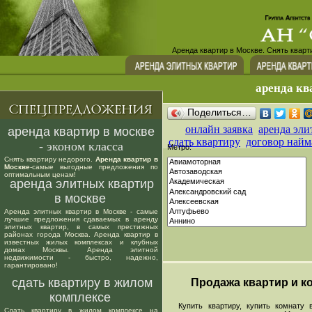
Аренда квартир в Москве. Снять кварт
аренда кв
Поделиться…
онлайн заявка
аренда эли
аренда квартир в москве
сдать квартиру
договор найм
- эконом класса
Метро:
Снять квартиру недорого.
Аренда квартир в
Москве
-самые выгодные предложения по
оптимальным ценам!
аренда элитных квартир
в москве
Аренда элитных квартир в Москве - самые
лучшие предложения сдаваемых в аренду
элитных квартир, в самых престижных
районах города Москва. Аренда квартир в
известных жилых комплексах и клубных
домах Москвы. Аренда элитной
недвижимости - быстро, надежно,
гарантировано!
сдать квартиру в жилом
Продажа квартир и ко
комплексе
Купить квартиру, купить комнату в
Сдать квартиру в жилом комплексе на