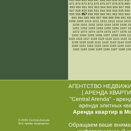
843
844
845
846
847
848
849
850
851
852
871
872
873
874
875
876
877
878
879
880
899
900
901
902
903
904
905
906
907
908
927
928
929
930
931
932
933
934
935
936
957
955
956
958
959
960
961
962
963
964
983
984
985
986
987
988
989
990
991
99
1008
1009
1010
1011
1012
1013
1014
1015
1030
1031
1032
1033
1034
1035
1036
1
1051
1052
1053
1054
1055
1056
1057
1
1072
1073
1074
1075
1076
1077
1078
1
1093
1094
1095
1096
1097
1098
1099
11
1115
1116
1117
1118
1119
1120
1121
1122
1
1138
1139
1140
1141
1142
1143
1144
114
1160
1161
1162
1163
1164
1165
1166
116
1182
1183
1184
1185
1186
1187
1188
11
АГЕНТСТВО НЕДВИЖ
|
АРЕНДА КВАРТИ
"Central Arenda" - арен
аренда элитных кв
Аренда квартир в М
© 2006 Central-Arenda.
Все права защищены.
Обращаем ваше внимани