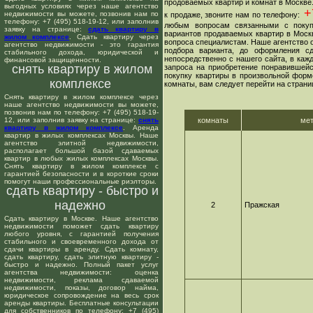
продоваемых квартир и комнат в Москве
выгодных условиях через наше агентство
+7
недвижимости вы можете, позвонив нам по
к продаже, звоните нам по телефону:
телефону: +7 (495) 518-19-12, или заполнив
любым вопросам связанными с покуп
заявку на странице:
сдать квартиру в
вариантов продаваемых квартир в Москв
жилом комплексе
. Сдать квартиру через
вопроса специалистам. Наше агентство о
агентство недвижимости - это гарантия
подбора варианта, до оформления сд
стабильного дохода, юридической и
непосредственно с нашего сайта, в ка
финансовой защищенности.
снять квартиру в жилом
запроса на приобретение понравившейс
покупку квартиры в произвольной форме
комплексе
комнаты, вам следует перейти на страни
Снять квартиру в жилом комплексе через
наше агентство недвижимости вы можете,
позвонив нам по телефону: +7 (495) 518-19-
12, или заполнив заявку на странице:
снять
комнаты
ме
квартиру в жилом комплексе
. Аренда
квартир в жилых комплексах Москвы. Наше
агентство элитной недвижимости,
располагает большой базой сдаваемых
квартир в любых жилых комплексах Москвы.
Снять квартиру в жилом комплексе с
гарантией безопасности и в короткие сроки
помогут наши профессиональные риэлторы.
сдать квартиру - быстро и
надежно
2
Пражская
Сдать квартиру в Москве. Наше агентство
недвижимости поможет сдать квартиру
любого уровня, с гарантией получения
стабильного и своевременного дохода от
сдачи квартиры в аренду. Сдать комнату,
сдать квартиру, сдать элитную квартиру -
быстро и надежно. Полный пакет услуг
агентства недвижимости: оценка
недвижимости, реклама сдаваемой
недвижимости, показы, договор найма,
юридическое сопровождение на весь срок
аренды квартиры. Бесплатные консультации
для собственников по телефону: +7 (495)