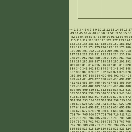
<<
1
2
3
4
5
6
7
8
9
10
11
12
13
14
15
16
1
43
44
45
46
47
48
49
50
51
52
53
54
55
56
82
83
84
85
86
87
88
89
90
91
92
93
94
9
115
116
117
118
119
120
121
122
123
124
143
144
145
146
147
148
149
150
151
152
171
172
173
174
175
176
177
178
179
180
199
200
201
202
203
204
205
206
207
208
227
228
229
230
231
232
233
234
235
236
255
256
257
258
259
260
261
262
263
264
283
284
285
286
287
288
289
290
291
292
311
312
313
314
315
316
317
318
319
320
339
340
341
342
343
344
345
346
347
348
367
368
369
370
371
372
373
374
375
376
395
396
397
398
399
400
401
402
403
404
423
424
425
426
427
428
429
430
431
432
451
452
453
454
455
456
457
458
459
460
479
480
481
482
483
484
485
486
487
488
507
508
509
510
511
512
513
514
515
516
535
536
537
538
539
540
541
542
543
544
563
564
565
566
567
568
569
570
571
572
591
592
593
594
595
596
597
598
599
600
619
620
621
622
623
624
625
626
627
628
647
648
649
650
651
652
653
654
655
656
675
676
677
678
679
680
681
682
683
684
703
704
705
706
707
708
709
710
711
712
731
732
733
734
735
736
737
738
739
740
759
760
761
762
763
764
765
766
767
768
787
788
789
790
791
792
793
794
795
796
815
816
817
818
819
820
821
822
823
824