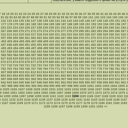
покупателей, узнайте подробно о ценах на услуги
7
18
19
20
21
22
23
24
25
26
27
28
29
30
31
32
33
34
35
36
37
38
39
40
41
42
43
44
45
46
4
81
82
83
84
85
86
87
88
89
90
91
92
93
94
95
96
97
98
99
100
101
102
103
104
105
106
10
132
133
134
135
136
137
138
139
140
141
142
143
144
145
146
147
148
149
150
151
152
6
177
178
179
180
181
182
183
184
185
186
187
188
189
190
191
192
193
194
195
196
197
222
223
224
225
226
227
228
229
230
231
232
233
234
235
236
237
238
239
240
241
242
267
268
269
270
271
272
273
274
275
276
277
278
279
280
281
282
283
284
285
286
287
312
313
314
315
316
317
318
319
320
321
322
323
324
325
326
327
328
329
330
331
332
357
358
359
360
361
362
363
364
365
366
367
368
369
370
371
372
373
374
375
376
377
1
402
403
404
405
406
407
408
409
410
411
412
413
414
415
416
417
418
419
420
421
422
447
448
449
450
451
452
453
454
455
456
457
458
459
460
461
462
463
464
465
466
467
1
492
493
494
495
496
497
498
499
500
501
502
503
504
505
506
507
508
509
510
511
512
537
538
539
540
541
542
543
544
545
546
547
548
549
550
551
552
553
554
555
556
557
1
582
583
584
585
586
587
588
589
590
591
592
593
594
595
596
597
598
599
600
601
602
627
628
629
630
631
632
633
634
635
636
637
638
639
640
641
642
643
644
645
646
647
672
673
674
675
676
677
678
679
680
681
682
683
684
685
686
687
688
689
690
691
692
717
718
719
720
721
722
723
724
725
726
727
728
729
730
731
732
733
734
735
736
737
762
763
764
765
766
767
768
769
770
771
772
773
774
775
776
777
778
779
780
781
782
6
807
808
809
810
811
812
813
814
815
816
817
818
819
820
821
822
823
824
825
826
827
852
853
854
855
856
857
858
859
860
861
862
863
864
865
866
867
868
869
870
871
872
6
897
898
899
900
901
902
903
904
905
906
907
908
909
910
911
912
913
914
915
916
917
942
943
944
945
946
947
948
949
950
951
952
953
954
955
956
957
958
959
960
961
962
6
987
988
989
990
991
992
993
994
995
996
997
998
999
1000
1001
1002
1003
1004
1005
1
4
1025
1026
1027
1028
1029
1030
1031
1032
1033
1034
1035
1036
1037
1038
1039
1040
1
9
1060
1061
1062
1063
1064
1065
1066
1067
1068
1069
1070
1071
1072
1073
1074
1075
1
1104
94
1095
1096
1097
1098
1099
1100
1101
1102
1103
1105
1106
1107
1108
1109
1110
11
0
1131
1132
1133
1134
1135
1136
1137
1138
1139
1140
1141
1142
1143
1144
1145
1146
1147
6
1167
1168
1169
1170
1171
1172
1173
1174
1175
1176
1177
1178
1179
1180
1181
1182
1183
1195
1196
1197
1198
1199
1200
1201
1202
>>