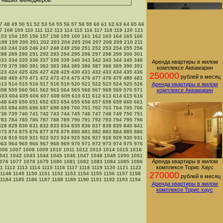
 у наших менеджеров.
7
48
49
50
51
52
53
54
55
56
57
58
59
60
61
62
63
64
65
66
7
108
109
110
111
112
113
114
115
116
117
118
119
120
121
153
154
155
156
157
158
159
160
161
162
163
164
165
166
198
199
200
201
202
203
204
205
206
207
208
209
210
211
243
244
245
246
247
248
249
250
251
252
253
254
255
256
288
289
290
291
292
293
294
295
296
297
298
299
300
301
333
334
335
336
337
338
339
340
341
342
343
344
345
346
Аренда квартиры в жилом
378
379
380
381
382
383
384
385
386
387
388
389
390
391
комплексе Аквамарин
423
424
425
426
427
428
429
430
431
432
433
434
435
436
250000
рублей в месяц
468
469
470
471
472
473
474
475
476
477
478
479
480
481
513
514
515
516
517
518
519
520
521
522
523
524
525
526
Аренда квартиры в жилом
558
559
560
561
562
563
564
565
566
567
568
569
570
571
комплексе Аквамарин
603
604
605
606
607
608
609
610
611
612
613
614
615
616
648
649
650
651
652
653
654
655
656
657
658
659
660
661
693
694
695
696
697
698
699
700
701
702
703
704
705
706
738
739
740
741
742
743
744
745
746
747
748
749
750
751
783
784
785
786
787
788
789
790
791
792
793
794
795
796
828
829
830
831
832
833
834
835
836
837
838
839
840
841
873
874
875
876
877
878
879
880
881
882
883
884
885
886
918
919
920
921
922
923
924
925
926
927
928
929
930
931
963
964
965
966
967
968
969
970
971
972
973
974
975
976
006
1007
1008
1009
1010
1011
1012
1013
1014
1015
1016
041
1042
1043
1044
1045
1046
1047
1048
1049
1050
1051
Аренда квартиры в жилом
076
1077
1078
1079
1080
1081
1082
1083
1084
1085
1086
комплексе Торис Хаус
11
1112
1113
1114
1115
1116
1117
1118
1119
1120
1121
1122
270000
1148
1149
1150
1151
1152
1153
1154
1155
1156
1157
1158
рублей в месяц
1184
1185
1186
1187
1188
1189
1190
1191
1192
1193
1194
Аренда квартиры в жилом
комплексе Торис хаус