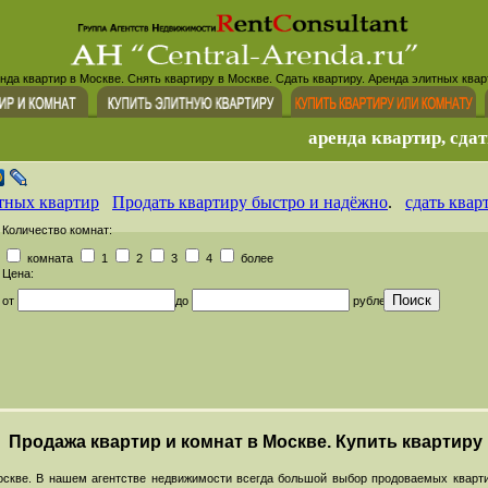
нда квартир в Москве. Снять квартиру в Москве. Сдать квартиру. Аренда элитных квар
аренда квартир, сдат
тных квартир
Продать квартиру быстро и надёжно
.
сдать квар
Количество комнат:
комната
1
2
3
4
более
Цена:
от
до
рублей
Продажа квартир и комнат в Москве. Купить квартиру
скве. В нашем агентстве недвижимости всегда большой выбор продоваемых кварти