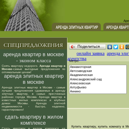
Аре
Поделиться…
онлайн заявка
аренда эли
аренда квартир в москве
агентства
- эконом класса
Метро:
Снять квартиру недорого.
Аренда квартир в
Москве
-самые выгодные предложения по
оптимальным ценам!
аренда элитных квартир
в москве
Аренда элитных квартир в Москве - самые
лучшие предложения сдаваемых в аренду
элитных квартир, в самых престижных
районах города Москва. Аренда квартир в
известных жилых комплексах и клубных
домах Москвы. Аренда элитной
недвижимости - быстро, надежно,
гарантировано!
сдать квартиру в жилом
комплексе
Купить квартиру, купить комнату в Мо
Сдать квартиру в жилом комплексе на