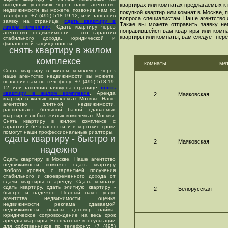
выгодных условиях через наше агентство
квартирах или комнатах предлагаемых к 
недвижимости вы можете, позвонив нам по
покупкой квартир или комнат в Москве,
телефону: +7 (495) 518-19-12, или заполнив
вопроса специалистам. Наше агентство 
заявку на странице:
сдать квартиру в
Также вы можете отправить заявку не
жилом комплексе
. Сдать квартиру через
понравившейся вам квартиры или комнат
агентство недвижимости - это гарантия
квартиры или комнаты, вам следует пере
стабильного дохода, юридической и
финансовой защищенности.
снять квартиру в жилом
комплексе
комнаты
ме
Снять квартиру в жилом комплексе через
наше агентство недвижимости вы можете,
позвонив нам по телефону: +7 (495) 518-19-
12, или заполнив заявку на странице:
снять
квартиру в жилом комплексе
. Аренда
2
Маяковская
квартир в жилых комплексах Москвы. Наше
агентство элитной недвижимости,
располагает большой базой сдаваемых
квартир в любых жилых комплексах Москвы.
Снять квартиру в жилом комплексе с
гарантией безопасности и в короткие сроки
помогут наши профессиональные риэлторы.
сдать квартиру - быстро и
2
Маяковская
надежно
Сдать квартиру в Москве. Наше агентство
недвижимости поможет сдать квартиру
любого уровня, с гарантией получения
стабильного и своевременного дохода от
сдачи квартиры в аренду. Сдать комнату,
сдать квартиру, сдать элитную квартиру -
2
Белорусская
быстро и надежно. Полный пакет услуг
агентства недвижимости: оценка
недвижимости, реклама сдаваемой
недвижимости, показы, договор найма,
юридическое сопровождение на весь срок
аренды квартиры. Бесплатные консультации
для собственников по телефону: +7 (495)