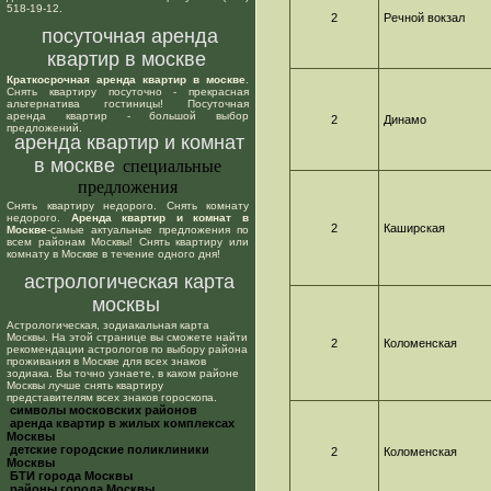
518-19-12.
2
Речной вокзал
посуточная аренда
квартир в москве
Краткосрочная аренда квартир в москве
.
Снять квартиру посуточно - прекрасная
альтернатива гостиницы! Посуточная
аренда квартир - большой выбор
2
Динамо
предложений.
аренда квартир и комнат
в москве
специальные
предложения
Снять квартиру недорого. Снять комнату
недорого.
Аренда квартир и комнат в
2
Каширская
Москве
-самые актуальные предложения по
всем районам Москвы! Снять квартиру или
комнату в Москве в течение одного дня!
астрологическая карта
москвы
Астрологическая, зодиакальная карта
Москвы. На этой странице вы сможете найти
2
Коломенская
рекомендации астрологов по выбору района
проживания в Москве для всех знаков
зодиака. Вы точно узнаете, в каком районе
Москвы лучше снять квартиру
представителям всех знаков гороскопа.
cимволы московских районов
аренда квартир в жилых комплексах
Москвы
детские городские поликлиники
2
Коломенская
Москвы
БТИ города Москвы
районы города Москвы