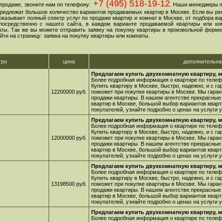
+7 (495) 518-19-12
продаже, звоните нам по телефону:
. Наши менеджеры 
 предложат большое количество вариантов продаваемых квартир в Москве. Если вы ре
оказывает полный спектр услуг по продаже квартир и комнат в Москве, от подбора в
посредственно с нашего сайта, в каждом варианте продаваемой квартиры или ко
ы. Так же вы можете отправить заявку на покупку квартиры в произвольной форме,
йти на страницу: заявка на покупку квартиры или комнаты.
тро
цена
дополнительн
Предлагаем купить двухкомнатную квартиру, м
Более подробная информация о квартире по телефо
Купить квартиру в Москве, быстро, надежно, и с г
12200000 руб.
поможет при покупке квартиры в Москве. Мы гара
продажи квартиры. В нашем агентстве прекрасные
квартир в Москве, большой выбор вариантов кварт
покупателей, узнайте подробно о ценах на услуги
Предлагаем купить двухкомнатную квартиру, м
Более подробная информация о квартире по телефо
Купить квартиру в Москве, быстро, надежно, и с г
12000000 руб.
поможет при покупке квартиры в Москве. Мы гара
продажи квартиры. В нашем агентстве прекрасные
квартир в Москве, большой выбор вариантов кварт
покупателей, узнайте подробно о ценах на услуги
Предлагаем купить двухкомнатную квартиру, м
Более подробная информация о квартире по телефо
Купить квартиру в Москве, быстро, надежно, и с г
13198500 руб.
поможет при покупке квартиры в Москве. Мы гара
продажи квартиры. В нашем агентстве прекрасные
квартир в Москве, большой выбор вариантов кварт
покупателей, узнайте подробно о ценах на услуги
Предлагаем купить двухкомнатную квартиру, м
Более подробная информация о квартире по телефо