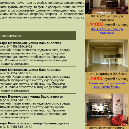
проконсультируют вас по любым вопросам связанными с
шили купить квартиру, то лучше доверить решение этого
арианта, до оформления сделки купли-продажи квартиры.
мнаты есть форма отправки запроса на приобретение
ЖК АЭРОБУС аренда
 для перехода на страницу отправки заявки на покупку
квартиры
144000
рублей в месяц
ЖК АЭРОБУС аренда
квартиры
ая информация
етро Маяковская, улица Васильевская
ну: 8 (495) 518-19-12
арантией. Наше агентство недвижимости, всегда
нтируем юридическую чистоту сделки купли-
 условия для покупателей квартир. Продажа
ир. В нашем агентстве выгодные условия для
 у наших менеджеров.
етро Маяковская, улица Васильевская
ну: 8 (495) 518-19-12
Снять квартиру в ЖК Елена
арантией. Наше агентство недвижимости, всегда
126000
рублей в месяц
нтируем юридическую чистоту сделки купли-
Снять квартиру в жилом
 условия для покупателей квартир. Продажа
комплексе Елена
ир. В нашем агентстве выгодные условия для
 у наших менеджеров.
етро Белорусская, улица Васильевская
ну: 8 (495) 518-19-12
арантией. Наше агентство недвижимости, всегда
нтируем юридическую чистоту сделки купли-
 условия для покупателей квартир. Продажа
ир. В нашем агентстве выгодные условия для
 у наших менеджеров.
етро Речной вокзал, улица Зеленоградская
ну: 8 (495) 518-19-12
снять квартиру в жилом