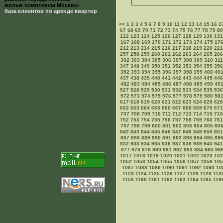
жилые комплексы Москвы
база клиентов по аренде квартир
<<
1
2
3
4
5
6
7
8
9
10
11
12
13
14
15
16
1
67
68
69
70
71
72
73
74
75
76
77
78
79
80
122
123
124
125
126
127
128
129
130
131
167
168
169
170
171
172
173
174
175
17
212
213
214
215
216
217
218
219
220
221
257
258
259
260
261
262
263
264
265
266
302
303
304
305
306
307
308
309
310
311
347
348
349
350
351
352
353
354
355
356
392
393
394
395
396
397
398
399
400
40
437
438
439
440
441
442
443
444
445
446
482
483
484
485
486
487
488
489
490
49
527
528
529
530
531
532
533
534
535
536
572
573
574
575
576
577
578
579
580
58
617
618
619
620
621
622
623
624
625
626
662
663
664
665
666
667
668
669
670
671
707
708
709
710
711
712
713
714
715
716
752
753
754
755
756
757
758
759
760
761
797
798
799
800
801
802
803
804
805
80
842
843
844
845
846
847
848
849
850
851
887
888
889
890
891
892
893
894
895
89
932
933
934
935
936
937
938
939
940
941
977
978
979
980
981
982
983
984
985
98
1017
1018
1019
1020
1021
1022
1023
102
1052
1053
1054
1055
1056
1057
1058
105
1087
1088
1089
1090
1091
1092
1093
10
1123
1124
1125
1126
1127
1128
1129
113
1159
1160
1161
1162
1163
1164
1165
116