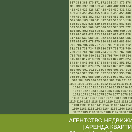
367
368
369
370
371
372
373
374
375
376
395
396
397
398
399
400
401
402
403
404
423
424
425
426
427
428
429
430
431
432
451
452
453
454
455
456
457
458
459
460
479
480
481
482
483
484
485
486
487
488
507
508
509
510
511
512
513
514
515
516
535
536
537
538
539
540
541
542
543
544
563
564
565
566
567
568
569
570
571
572
591
592
593
594
595
596
597
598
599
600
619
620
621
622
623
624
625
626
627
628
647
648
649
650
651
652
653
654
655
656
675
676
677
678
679
680
681
682
683
684
703
704
705
706
707
708
709
710
711
712
731
732
733
734
735
736
737
738
739
740
759
760
761
762
763
764
765
766
767
768
787
788
789
790
791
792
793
794
795
796
815
816
817
818
819
820
821
822
823
824
843
844
845
846
847
848
849
850
851
852
871
872
873
874
875
876
877
878
879
880
899
900
901
902
903
904
905
906
907
908
927
928
929
930
931
932
933
934
935
936
955
956
957
958
959
960
961
962
963
964
983
984
985
986
987
988
989
990
991
99
1008
1009
1010
1011
1012
1013
1014
1015
1030
1031
1032
1033
1034
1035
1036
1
1051
1052
1053
1054
1055
1056
1057
1
1072
1073
1074
1075
1076
1077
1078
1
1093
1094
1095
1096
1097
1098
1099
11
1115
1116
1117
1118
1119
1120
1121
1122
1
1138
1139
1140
1141
1142
1143
1144
114
1160
1161
1162
1163
1164
1165
1166
116
1182
1183
1184
1185
1186
1187
1188
11
АГЕНТСТВО НЕДВИЖ
|
АРЕНДА КВАРТИ