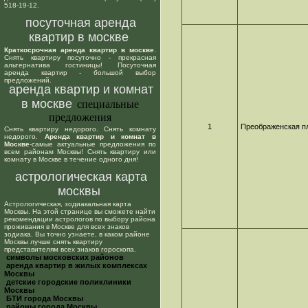
518-19-12.
посуточная аренда
квартир в москве
Краткосрочная аренда квартир в москве
.
Снять квартиру посуточно - прекрасная
альтернатива гостиницы! Посуточная
аренда квартир - большой выбор
предложений.
аренда квартир и комнат
в москве
специальные
предложения
1
Преображенская п
Снять квартиру недорого. Снять комнату
недорого.
Аренда квартир и комнат в
Москве
-самые актуальные предложения по
всем районам Москвы! Снять квартиру или
комнату в Москве в течение одного дня!
астрологическая карта
москвы
Астрологическая, зодиакальная карта
Москвы. На этой странице вы сможете найти
рекомендации астрологов по выбору района
проживания в Москве для всех знаков
зодиака. Вы точно узнаете, в каком районе
Москвы лучше снять квартиру
представителям всех знаков гороскопа.
cимволы московских районов
аренда квартир в жилых комплексах
Москвы
детские городские поликлиники
Москвы
БТИ города Москвы
районы города Москвы