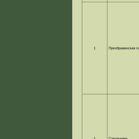
1
Преображенская п
1
Сокольники