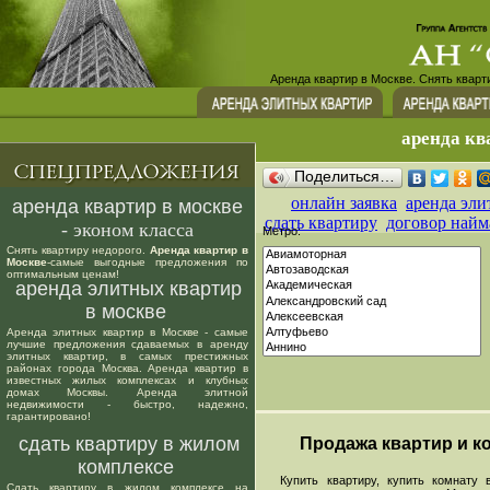
Аренда квартир в Москве. Снять кварт
аренда кв
Поделиться…
онлайн заявка
аренда эли
аренда квартир в москве
сдать квартиру
договор найм
- эконом класса
Метро:
Снять квартиру недорого.
Аренда квартир в
Москве
-самые выгодные предложения по
оптимальным ценам!
аренда элитных квартир
в москве
Аренда элитных квартир в Москве - самые
лучшие предложения сдаваемых в аренду
элитных квартир, в самых престижных
районах города Москва. Аренда квартир в
известных жилых комплексах и клубных
домах Москвы. Аренда элитной
недвижимости - быстро, надежно,
гарантировано!
сдать квартиру в жилом
Продажа квартир и ко
комплексе
Купить квартиру, купить комнату в
Сдать квартиру в жилом комплексе на