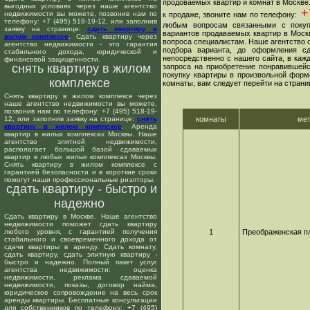
продоваемых квартир и комнат в Москве
выгодных условиях через наше агентство
+7
недвижимости вы можете, позвонив нам по
к продаже, звоните нам по телефону:
телефону: +7 (495) 518-19-12, или заполнив
любым вопросам связанными с покуп
заявку на странице:
сдать квартиру в
вариантов продаваемых квартир в Москв
жилом комплексе
. Сдать квартиру через
вопроса специалистам. Наше агентство о
агентство недвижимости - это гарантия
подбора варианта, до оформления сд
стабильного дохода, юридической и
непосредственно с нашего сайта, в ка
финансовой защищенности.
снять квартиру в жилом
запроса на приобретение понравившейс
покупку квартиры в произвольной форме
комплексе
комнаты, вам следует перейти на страни
Снять квартиру в жилом комплексе через
наше агентство недвижимости вы можете,
позвонив нам по телефону: +7 (495) 518-19-
12, или заполнив заявку на странице:
снять
комнаты
ме
квартиру в жилом комплексе
. Аренда
квартир в жилых комплексах Москвы. Наше
агентство элитной недвижимости,
располагает большой базой сдаваемых
квартир в любых жилых комплексах Москвы.
Снять квартиру в жилом комплексе с
гарантией безопасности и в короткие сроки
помогут наши профессиональные риэлторы.
сдать квартиру - быстро и
надежно
Сдать квартиру в Москве. Наше агентство
недвижимости поможет сдать квартиру
любого уровня, с гарантией получения
1
Преображенская п
стабильного и своевременного дохода от
сдачи квартиры в аренду. Сдать комнату,
сдать квартиру, сдать элитную квартиру -
быстро и надежно. Полный пакет услуг
агентства недвижимости: оценка
недвижимости, реклама сдаваемой
недвижимости, показы, договор найма,
юридическое сопровождение на весь срок
аренды квартиры. Бесплатные консультации
для собственников по телефону: +7 (495)